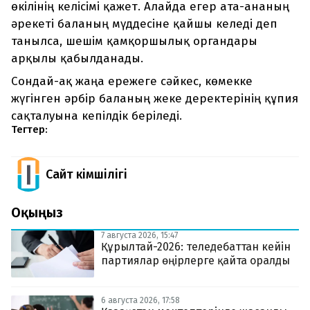
өкілінің келісімі қажет. Алайда егер ата-ананың
әрекеті баланың мүддесіне қайшы келеді деп
танылса, шешім қамқоршылық органдары
арқылы қабылданады.
Сондай-ақ жаңа ережеге сәйкес, көмекке
жүгінген әрбір баланың жеке деректерінің құпия
сақталуына кепілдік беріледі.
Тегтер:
Сайт Әкімшілігі
Оқыңыз
7 августа 2026, 15:47
Құрылтай-2026: теледебаттан кейін
партиялар өңірлерге қайта оралды
6 августа 2026, 17:58