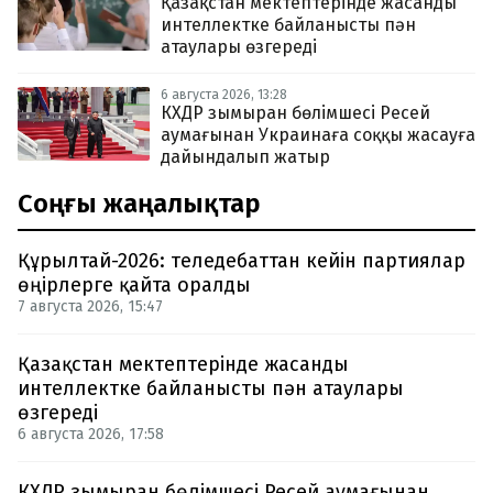
Қазақстан мектептерінде жасанды
интеллектке байланысты пән
атаулары өзгереді
6 августа 2026, 13:28
КХДР зымыран бөлімшесі Ресей
аумағынан Украинаға соққы жасауға
дайындалып жатыр
Соңғы жаңалықтар
Құрылтай-2026: теледебаттан кейін партиялар
өңірлерге қайта оралды
7 августа 2026, 15:47
Қазақстан мектептерінде жасанды
интеллектке байланысты пән атаулары
өзгереді
6 августа 2026, 17:58
КХДР зымыран бөлімшесі Ресей аумағынан