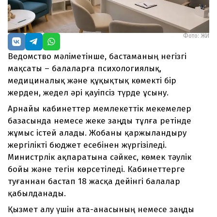
Фото: ЖИ
Ведомство мәліметінше, бастаманың негізгі
мақсаты – балаларға психологиялық,
медициналық және құқықтық көмекті бір
жерден, жедел әрі қауіпсіз түрде ұсыну.
Арнайы кабинеттер мемлекеттік мекемелер
базасында немесе жеке заңды тұлға ретінде
жұмыс істей алады. Жобаны қаржыландыру
жергілікті бюджет есебінен жүргізіледі.
Министрлік ақпаратына сәйкес, көмек тәулік
бойы және тегін көрсетіледі. Кабинеттерге
туғаннан бастап 18 жасқа дейінгі балалар
қабылданады.
Қызмет алу үшін ата-анасының немесе заңды