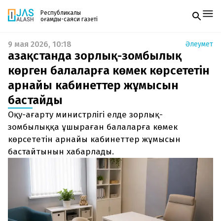
Республикалық
қоғамдық-саяси газеті
9 мая 2026, 10:18
Әлеумет
Жаңалықтар
Қазақстанда зорлық-зомбылық
Спорт
Газетке жазылу
Live
көрген балаларға көмек көрсететін
PDF форматтағы газетті ай сайын электронды
Руханият
арнайы кабинеттер жұмысын
поштаңызға алып отырыңыз. Жаңа нөмір
Аймақ
шыққан сәтте сізге бірден жіберіледі. Тек email
Архив
бастайды
енгізіңіз, біз қалғанын өзіміз жібереміз.
Заң және тәртіп
Оқу-ағарту министрлігі елде зорлық-
зомбылыққа ұшыраған балаларға көмек
Редакциямен байланыс
+7 708 604 51 06
көрсететін арнайы кабинеттер жұмысын
Жарнама бөлімі
бастайтынын хабарлады.
+7 701 220 64 52
Пошта
zhasalash100@gmail.com