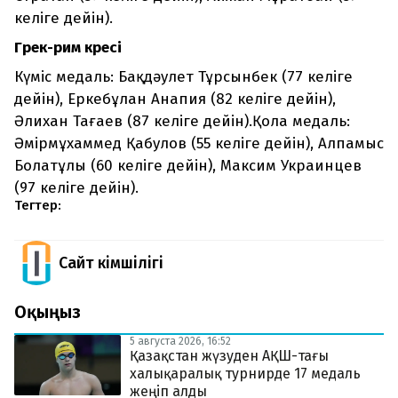
келіге дейін).
Грек-рим күресі
Күміс медаль: Бақдәулет Тұрсынбек (77 келіге
дейін), Еркебұлан Анапия (82 келіге дейін),
Әлихан Тағаев (87 келіге дейін).Қола медаль:
Әмірмұхаммед Қабулов (55 келіге дейін), Алпамыс
Болатұлы (60 келіге дейін), Максим Украинцев
(97 келіге дейін).
Тегтер:
Сайт Әкімшілігі
Оқыңыз
5 августа 2026, 16:52
Қазақстан жүзуден АҚШ-тағы
халықаралық турнирде 17 медаль
жеңіп алды