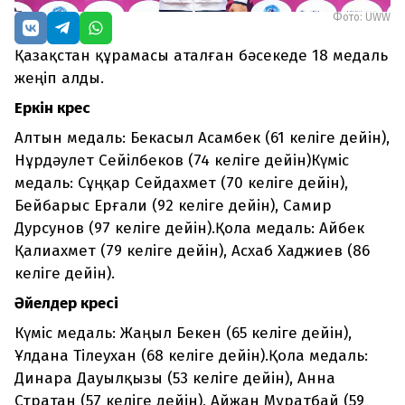
Фото: UWW
Қазақстан құрамасы аталған бәсекеде 18 медаль
жеңіп алды.
Еркін күрес
Алтын медаль: Бекасыл Асамбек (61 келіге дейін),
Нұрдәулет Сейілбеков (74 келіге дейін)Күміс
медаль: Сұңқар Сейдахмет (70 келіге дейін),
Бейбарыс Ерғали (92 келіге дейін), Самир
Дурсунов (97 келіге дейін).Қола медаль: Айбек
Қалиахмет (79 келіге дейін), Асхаб Хаджиев (86
келіге дейін).
Әйелдер күресі
Күміс медаль: Жаңыл Бекен (65 келіге дейін),
Ұлдана Тілеухан (68 келіге дейін).Қола медаль:
Динара Дауылқызы (53 келіге дейін), Анна
Стратан (57 келіге дейін), Айжан Мұратбай (59