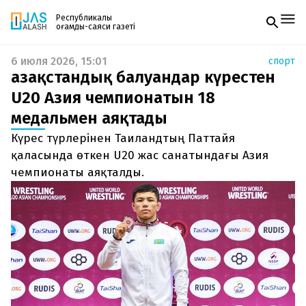
Республикалық
қоғамдық-саяси газеті
6 июля 2026, 15:01
спорт
Жаңалықтар
Қазақстандық балуандар күрестен
Спорт
Газетке жазылу
Live
U20 Азия чемпионатын 18
PDF форматтағы газетті ай сайын электронды
Руханият
медальмен аяқтады
поштаңызға алып отырыңыз. Жаңа нөмір
Аймақ
шыққан сәтте сізге бірден жіберіледі. Тек email
Архив
Күрес түрлерінен Таиландтың Паттайя
енгізіңіз, біз қалғанын өзіміз жібереміз.
Заң және тәртіп
қаласында өткен U20 жас санатындағы Азия
чемпионаты аяқталды.
Редакциямен байланыс
+7 708 604 51 06
Жарнама бөлімі
+7 701 220 64 52
Пошта
zhasalash100@gmail.com