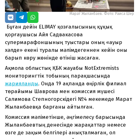
Марат Жыланбаев. Фото: Раиса Шер
Бұған дейін ELIMAY қозғалысының құқық
қорғаушысы Айя Садвакасова
супермарафоншының туыстары оның «ауыр
хәлде» екені туралы мәлімдегеннен кейін оны
барып көру жөнінде өтініш жасаған.
Ақмола облыстық ҚБК жауабы NotExtremists
мониторингтік тобының парақшасында
жарияланды
. Онда 19 ақпанда өңірлік филиал
төрайымы Шаврова мен комиссия мүшесі
Салимова Степногорскідегі №4 мекемеде Марат
Жыланбаевқа барғаны айтылған.
Комиссия мәліметінше, әңгімелесу барысында
Жыланбаевтың денесінде жарақаттар немесе
өзге де зақым белгілері анықталмаған, ол