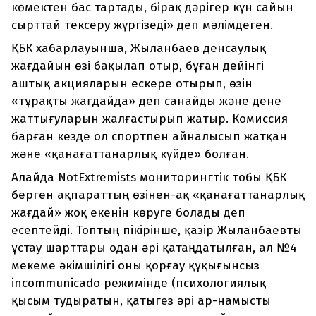
көмектен бас тартады, бірақ дәрігер күн сайын
сырттай тексеру жүргізеді» деп мәлімдеген.
ҚБК хабарлауынша, Жыланбаев денсаулық
жағдайын өзі бақылап отыр, бұған дейінгі
аштық акцияларын ескере отырып, өзін
«тұрақты жағдайда» деп санайды және дене
жаттығуларын жалғастырып жатыр. Комиссия
барған кезде ол спортпен айналысып жатқан
және «қанағаттанарлық күйде» болған.
Алайда NotExtremists мониторингтік тобы ҚБК
берген ақпараттың өзінен-ақ «қанағаттанарлық
жағдай» жоқ екенін көруге болады деп
есептейді. Топтың пікірінше, қазір Жыланбаевты
ұстау шарттары одан әрі қатаңдатылған, ал №4
мекеме әкімшілігі оны қорғау құқығынсыз
incommunicado режимінде (психологиялық
қысым тудыратын, қатыгез әрі ар-намысты