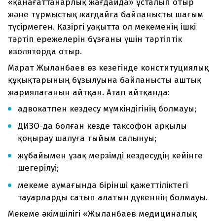
«қанағаттанарлық жағдайда» ұсталып отыр
және тұрмыстық жағдайға байланысты шағым
түсірмеген. Қазіргі уақытта ол мекеменің ішкі
тәртіп ережелерін бұзғаны үшін тәртіптік
изоляторда отыр.
Марат Жыланбаев өз кезегінде конституциялық
құқықтарының бұзылуына байланысты аштық
жариялағанын айтқан. Атап айтқанда:
адвокатпен кездесу мүмкіндігінің болмауы;
ДИЗО-да болған кезде таксофон арқылы
қоңырау шалуға тыйым салынуы;
жұбайымен ұзақ мерзімді кездесудің кейінге
шегерілуі;
мекеме аумағында бірінші қажеттіліктегі
тауарларды сатып алатын дүкеннің болмауы.
Мекеме әкімшілігі «Жыланбаев медициналық