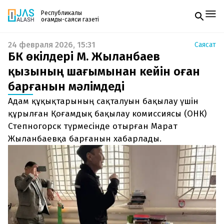
Республикалық
қоғамдық-саяси газеті
24 февраля 2026, 15:31
Саясат
Жаңалықтар
ҚБК өкілдері М. Жыланбаев
Спорт
Газетке жазылу
Live
қызының шағымынан кейін оған
PDF форматтағы газетті ай сайын электронды
Руханият
барғанын мәлімдеді
поштаңызға алып отырыңыз. Жаңа нөмір
Аймақ
шыққан сәтте сізге бірден жіберіледі. Тек email
Архив
Адам құқықтарының сақталуын бақылау үшін
енгізіңіз, біз қалғанын өзіміз жібереміз.
Заң және тәртіп
құрылған Қоғамдық бақылау комиссиясы (ОНК)
Степногорск түрмесінде отырған Марат
Редакциямен байланыс
Жыланбаевқа барғанын хабарлады.
+7 708 604 51 06
Жарнама бөлімі
+7 701 220 64 52
Пошта
zhasalash100@gmail.com