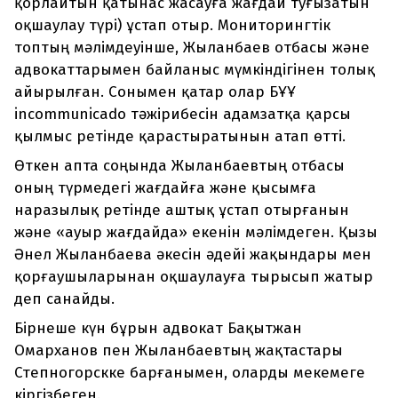
қорлайтын қатынас жасауға жағдай туғызатын
оқшаулау түрі) ұстап отыр. Мониторингтік
топтың мәлімдеуінше, Жыланбаев отбасы және
адвокаттарымен байланыс мүмкіндігінен толық
айырылған. Сонымен қатар олар БҰҰ
incommunicado тәжірибесін адамзатқа қарсы
қылмыс ретінде қарастыратынын атап өтті.
Өткен апта соңында Жыланбаевтың отбасы
оның түрмедегі жағдайға және қысымға
наразылық ретінде аштық ұстап отырғанын
және «ауыр жағдайда» екенін мәлімдеген. Қызы
Әнел Жыланбаева әкесін әдейі жақындары мен
қорғаушыларынан оқшаулауға тырысып жатыр
деп санайды.
Бірнеше күн бұрын адвокат Бақытжан
Омарханов пен Жыланбаевтың жақтастары
Степногорскке барғанымен, оларды мекемеге
кіргізбеген.