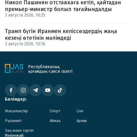
Никол Пашинян отставкаға кетіп, қайтадан
премьер-министр болып тағайындалды
3 августа 2026, 10:25
Трамп бүгін Иранмен келіссөздердің жаңа
кезеңі өтетінін мәлімдеді
3 августа 2026, 10:16
Республикалық
қоғамдық-саяси газеті
Бөлімдер:
Жаңалықтар
Спорт
Live
Руханият
Аймақ
Архив
Заң және тәртіп
Мекенжай: