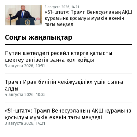
3 августа 2026, 14:21
«51-штат»: Трамп Венесуэланың АҚШ
құрамына қосылуы мүмкін екенін
тағы меңзеді
Соңғы жаңалықтар
Путин шетелдегі ресейліктерге қатысты
шектеу енгізетін заңға қол қойды
5 августа 2026, 10:51
Трамп Иран билігін «екіжүзділік» үшін сынға
алды
4 августа 2026, 10:35
«51-штат»: Трамп Венесуэланың АҚШ құрамына
қосылуы мүмкін екенін тағы меңзеді
3 августа 2026, 14:21