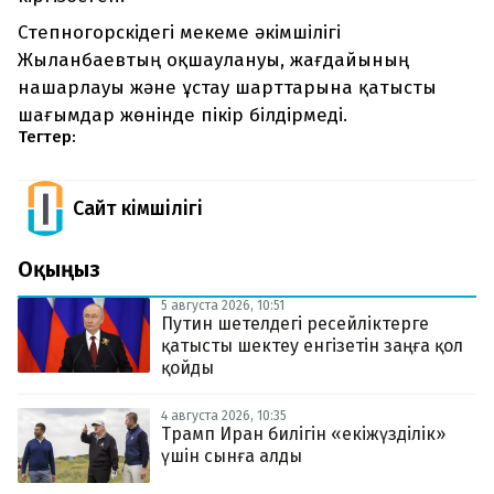
Степногорскідегі мекеме әкімшілігі
Жыланбаевтың оқшаулануы, жағдайының
нашарлауы және ұстау шарттарына қатысты
шағымдар жөнінде пікір білдірмеді.
Тегтер:
Сайт Әкімшілігі
Оқыңыз
5 августа 2026, 10:51
Путин шетелдегі ресейліктерге
қатысты шектеу енгізетін заңға қол
қойды
4 августа 2026, 10:35
Трамп Иран билігін «екіжүзділік»
үшін сынға алды