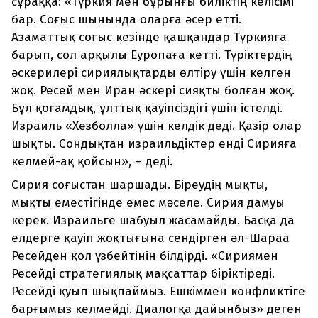
сұраққа: «Түркия мен бұрынғы биліктің келісімі
бар. Соғыс шынында оларға әсер етті.
Азаматтық соғыс кезінде қашқандар Түркияға
барып, сол арқылы Еуропаға кетті. Түріктердің
әскерилері сириялықтарды өлтіру үшін келген
жоқ. Ресей мен Иран әскері сияқты болған жоқ.
Бұл қоғамдық, ұлттық қауіпсіздігі үшін істелді.
Израиль «Хезболла» үшін келдік деді. Қазір олар
шықты. Сондықтан израильдіктер енді Сирияға
келмей-ақ қойсын», – деді.
Сирия соғыстан шаршады. Біреудің мықты,
мықты еместігінде емес мәселе. Сирия дамуы
керек. Израильге шабуыл жасамайды. Басқа да
елдерге қауіп жоқтығына сендірген әл-Шараа
Ресейден қол үзбейтінін білдірді. «Сириямен
Ресейді стратегиялық мақсаттар біріктіреді.
Ресейді қуып шықпаймыз. Ешкіммен конфликтіге
барғымыз келмейді. Диалогқа дайынбыз» деген