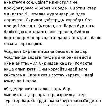
анықтаған соң, Әділет министрлігіне,
прокуратураға жіберетін болды. Сыртқы істер
министрлігі шетелде жүргендеріне іздеу
жариялап, Сирияға қайтаруды сұрайды. Сот
процесі болады. Қысқасы, әл-Шараа бұрынғы
биліктің қылмыстарын әшкерелеп, бұйрық
бергендер мен орындағандарды анықтап, бәрін
жазаға тартпақшы.
Асад ше? Сирияның жаңа басшысы Башар
Асадтың да алдағы тағдырына байланысты
ойын айтты. «Ол Сириядан қашты. Қомақты
ақша алып кетті. Оны қорғайтындай елге
қайтарсын. Сирия соты соттау керек», – деді
Ахмед әл-Шараа.
«Сіздерде шетел солдаттары бар.
Америкалықтар, орыстар, израильдіктер,
түріктер бар. Олардан қалай құтыласыз?» деген