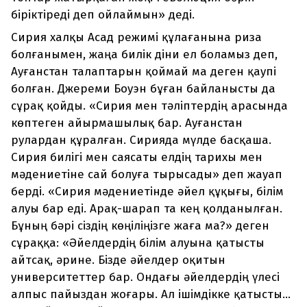
біріктіреді деп ойлаймын» деді.
Сирия халқы Асад режимі құлағанына риза
болғанымен, жаңа билік діни ел боламыз деп,
Ауғанстан талаптарын қоймай ма деген қаупі
болған. Джереми Боуэн бұған байланысты да
сұрақ қойды. «Сирия мен тәліптердің арасында
көптеген айырмашылық бар. Ауғанстан
рулардан құралған. Сирияда мүлде басқаша.
Сирия билігі мен саясаты елдің тарихы мен
мәдениетіне сай болуға тырысады» деп жауап
берді. «Сирия мәдениетінде әйел құқығы, білім
алуы бар еді. Арақ-шарап та кең қолданылған.
Бұның бәрі сіздің көңіліңізге жаға ма?» деген
сұраққа: «Әйелдердің білім алуына қатысты
айтсақ, әрине. Бізде әйелдер оқитын
университеттер бар. Ондағы әйелдердің үлесі
алпыс пайыздан жоғары. Ал ішімдікке қатысты...