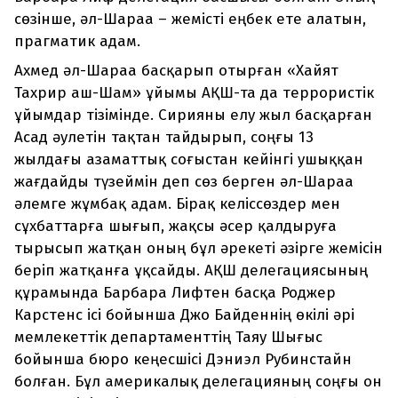
сөзінше, әл-Шараа – жемісті еңбек ете алатын,
прагматик адам.
Ахмед әл-Шараа басқарып отырған «Хайят
Тахрир аш-Шам» ұйымы АҚШ-та да террористік
ұйымдар тізімінде. Сирияны елу жыл басқарған
Асад әулетін тақтан тайдырып, соңғы 13
жылдағы азаматтық соғыстан кейінгі ушыққан
жағдайды түзеймін деп сөз берген әл-Шараа
әлемге жұмбақ адам. Бірақ келіссөздер мен
сұхбаттарға шығып, жақсы әсер қалдыруға
тырысып жатқан оның бұл әрекеті әзірге жемісін
беріп жатқанға ұқсайды. АҚШ делегациясының
құрамында Барбара Лифтен басқа Роджер
Карстенс ісі бойынша Джо Байденнің өкілі әрі
мемлекеттік департаменттің Таяу Шығыс
бойынша бюро кеңесшісі Дэниэл Рубинстайн
болған. Бұл америкалық делегацияның соңғы он