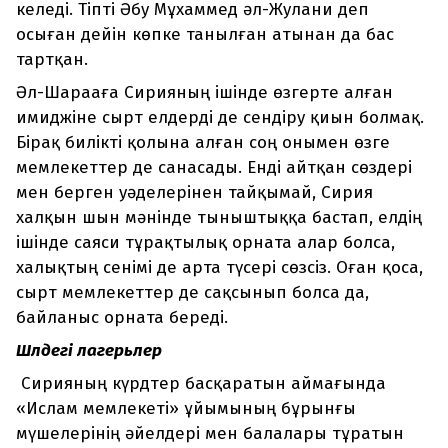
келеді. Тіпті Әбу Мұхаммед әл-Жулани деп
осыған дейін көпке танылған атынан да бас
тартқан.
Әл-Шарааға Сирияның ішінде өзгерте алған
имиджіне сырт елдерді де сендіру қиын болмақ.
Бірақ билікті қолына алған соң онымен өзге
мемлекеттер де санасады. Енді айтқан сөздері
мен берген уәделерінен тайқымай, Сирия
халқын шын мәнінде тыныштыққа бастап, елдің
ішінде саяси тұрақтылық орната алар болса,
халықтың сенімі де арта түсері сөзсіз. Оған қоса,
сырт мемлекеттер де сақсынып болса да,
байланыс орната береді.
Шөлдегі лагерьлер
Сирияның күрдтер басқаратын аймағында
«Ислам мемлекеті» ұйымының бұрынғы
мүшелерінің әйелдері мен балалары тұратын