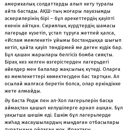
америкалық солдаттарды алып кету туралы
айта бастады. АҚШ-тың жоғары лауазымды
әскерилерінің бірі – бұл әрекеттердің қауіпті
екенін айтқан. Сириялық күрдтердің шамасы
лагерьде күзетіп, ұстап тұруға жетпей қалса,
«Ислам мемлекеті» ұйымы бостандыққа шығып
кетіп, қайта қауіп төндірмей ме деген күдік бар.
Бұл қашан жарылары белгісіз бомба сияқты.
Бірақ кез келген өзгерістерден лагерьдегі
әйелдер мен балалар жақсылық күтеді. Оларға
өз мемлекеттері көмектесуден бас тартқан. Ал
осылай жалғаса беретін болса, олар еркіндікке
жете алмайды.
Әу баста Родж пен әл-Хол лагерьлерін басқа
аймақтан қашып келушілерге арнап ашқан. Бұл
уақытша шешім еді. Ешкім бұл лагерьлерде
жиһад жасаушылардың мыңдаған отбасылары
тұратынын ойлаған жоқ. Ирактағы