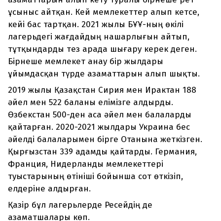
ұсыныс айтқан. Кей мемлекеттер алып кетсе,
кейі бас тартқан. 2021 жылы БҰҰ-ның өкілі
лагерьдегі жағдайдың нашарлығын айтып,
тұтқындарды тез арада шығару керек деген.
Бірнеше мемлекет анау бір жылдары
ұйымдасқан түрде азаматтарын алып шықты.
2019 жылы Қазақстан Сирия мен Ирактан 188
әйел мен 522 баланы елімізге алдырды.
Өзбекстан 500-ден аса әйел мен балаларды
қайтарған. 2020-2021 жылдары Украина бес
әйелді балаларымен бірге Отанына жеткізген.
Қырғызстан 339 адамды қайтарды. Германия,
Франция, Нидерланды мемлекеттері
туыстарының өтініші бойынша сот өткізіп,
елдеріне алдырған.
Қазір бұл лагерьлерде Ресейдің де
азаматшалары көп.