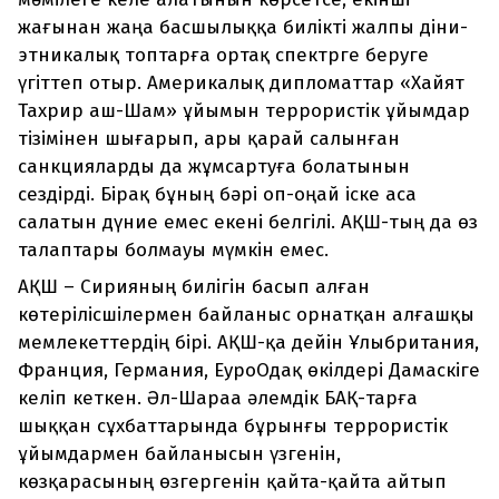
жағынан жаңа басшылыққа билікті жалпы діни-
этникалық топтарға ортақ спектрге беруге
үгіттеп отыр. Америкалық дипломаттар «Хайят
Тахрир аш-Шам» ұйымын террористік ұйымдар
тізімінен шығарып, ары қарай салынған
санкцияларды да жұмсартуға болатынын
сездірді. Бірақ бұның бәрі оп-оңай іске аса
салатын дүние емес екені белгілі. АҚШ-тың да өз
талаптары болмауы мүмкін емес.
АҚШ – Сирияның билігін басып алған
көтерілісшілермен байланыс орнатқан алғашқы
мемлекеттердің бірі. АҚШ-қа дейін Ұлыбритания,
Франция, Германия, ЕуроОдақ өкілдері Дамаскіге
келіп кеткен. Әл-Шараа әлемдік БАҚ-тарға
шыққан сұхбаттарында бұрынғы террористік
ұйымдармен байланысын үзгенін,
көзқарасының өзгергенін қайта-қайта айтып