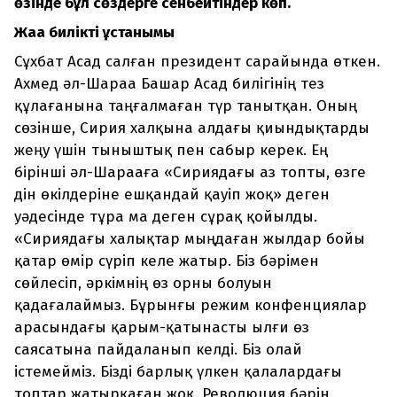
өзінде бұл сөздерге сенбейтіндер көп.
Жаңа биліктің ұстанымы
Сұхбат Асад салған президент сарайында өткен.
Ахмед әл-Шараа Башар Асад билігінің тез
құлағанына таңғалмаған түр танытқан. Оның
сөзінше, Сирия халқына алдағы қиындықтарды
жеңу үшін тыныштық пен сабыр керек. Ең
бірінші әл-Шарааға «Сириядағы аз топты, өзге
дін өкілдеріне ешқандай қауіп жоқ» деген
уәдесінде тұра ма деген сұрақ қойылды.
«Сириядағы халықтар мыңдаған жылдар бойы
қатар өмір сүріп келе жатыр. Біз бәрімен
сөйлесіп, әркімнің өз орны болуын
қадағалаймыз. Бұрынғы режим конфенциялар
арасындағы қарым-қатынасты ылғи өз
саясатына пайдаланып келді. Біз олай
істемейміз. Бізді барлық үлкен қалалардағы
топтар жатырқаған жоқ. Революция бәрін