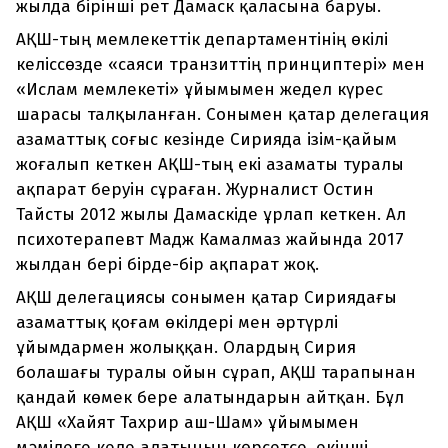
жылда бірінші рет Дамаск қаласына баруы.
АҚШ-тың мемлекеттік департаментінің өкілі
келіссөзде «саяси транзиттің принциптері» мен
«Ислам мемлекеті» ұйымымен жедел күрес
шарасы талқыланған. Сонымен қатар делегация
азаматтық соғыс кезінде Сирияда ізім-қайым
жоғалып кеткен АҚШ-тың екі азаматы туралы
ақпарат беруін сұраған. Журналист Остин
Тайсты 2012 жылы Дамаскіде ұрлап кеткен. Ал
психотерапевт Мадж Камалмаз жайында 2017
жылдан бері бірде-бір ақпарат жоқ.
АҚШ делегациясы сонымен қатар Сириядағы
азаматтық қоғам өкілдері мен әртүрлі
ұйымдармен жолыққан. Олардың Сирия
болашағы туралы ойын сұрап, АҚШ тарапынан
қандай көмек бере алатындарын айтқан. Бұл
АҚШ «Хайят Тахрир аш-Шам» ұйымымен
мәмілеге келе алатынын көрсетсе, екінші