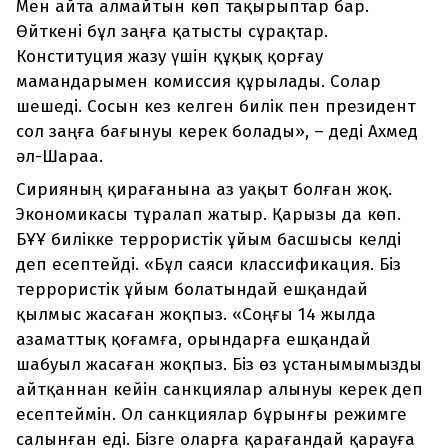
Мен айта алмайтын көп тақырыптар бар.
Өйткені бұл заңға қатысты сұрақтар.
Конституция жазу үшін құқық қорғау
мамандарымен комиссия құрылады. Солар
шешеді. Сосын кез келген билік пен президент
сол заңға бағынуы керек болады», – деді Ахмед
әл-Шараа.
Сирияның қирағанына аз уақыт болған жоқ.
Экономикасы тұралап жатыр. Қарызы да көп.
БҰҰ билікке террористік ұйым басшысы келді
деп есептейді. «Бұл саяси классификация. Біз
террористік ұйым болатындай ешқандай
қылмыс жасаған жоқпыз. «Соңғы 14 жылда
азаматтық қоғамға, орындарға ешқандай
шабуыл жасаған жоқпыз. Біз өз ұстанымымызды
айтқаннан кейін санкциялар алынуы керек деп
есептеймін. Ол санкциялар бұрынғы режимге
салынған еді. Бізге оларға қарағандай қарауға