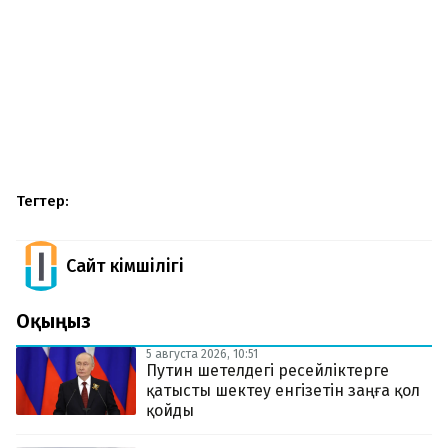
Тегтер:
Сайт Әкімшілігі
Оқыңыз
5 августа 2026, 10:51
Путин шетелдегі ресейліктерге
қатысты шектеу енгізетін заңға қол
қойды