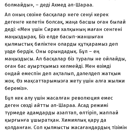
болмайды», – деді Ахмед әл-Шараа.
Ал оның сөзіне басқалар неге сенуі керек
дегенге келетін болсақ, жаңа басшы оған былай
деді: «Мен үшін Сирия халқының маған сенгені
маңыздырақ. Біз елде басып-жаншыған
қылмыстық биліктен оларды құтқарамыз деп
уәде бердік. Оны орындадық. Бұл – ең
маңыздысы. Ал басқалар біз туралы не ойлайды,
оған бас ауыртқымыз келмейді. Мен өзімді
ондай емеспін деп ақталып, дәлелдеп жатқым
жоқ. Өз мақсаттарымызға жету үшін алға жылжи
береміз».
Бұл кек алу үшін жасалған революция емес
деген сөзді айтты әл-Шараа. Асад режимі
түрмеде адамдарды азаптап, өлтіріп, жаппай
қырғынға ұшыратқан. Химиялық қару да
қолданған. Сол қылмысты жасағандардың тізімін