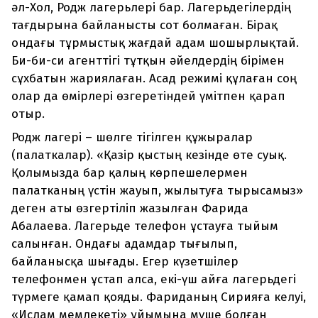
әл-Хол, Родж лагерьлері бар. Лагерьдегілердің
тағдырына байланысты сот болмаған. Бірақ
ондағы тұрмыстық жағдай адам шошырлықтай.
Би-би-си агенттігі тұтқын әйелдердің бірімен
сұхбатын жариялаған. Асад режимі құлаған соң
олар да өмірлері өзгеретіндей үмітпен қарап
отыр.
Родж лагері – шөлге тігілген құжыралар
(палаткалар). «Қазір қыстың кезінде өте суық.
Қолымызда бар қалың көрпешелермен
палатканың үстін жауып, жылытуға тырысамыз»
деген аты өзгертіліп жазылған Фарида
Абалаева. Лагерьде телефон ұстауға тыйым
салынған. Ондағы адамдар тығылып,
байланысқа шығады. Егер күзетшілер
телефонмен ұстап алса, екі-үш айға лагерьдегі
түрмеге қамап қояды. Фариданың Сирияға келуі,
«Ислам мемлекеті» ұйымына мүше болған