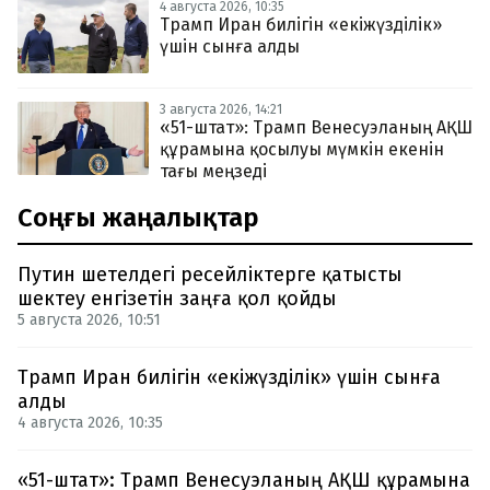
4 августа 2026, 10:35
Трамп Иран билігін «екіжүзділік»
үшін сынға алды
3 августа 2026, 14:21
«51-штат»: Трамп Венесуэланың АҚШ
құрамына қосылуы мүмкін екенін
тағы меңзеді
Соңғы жаңалықтар
Путин шетелдегі ресейліктерге қатысты
шектеу енгізетін заңға қол қойды
5 августа 2026, 10:51
Трамп Иран билігін «екіжүзділік» үшін сынға
алды
4 августа 2026, 10:35
«51-штат»: Трамп Венесуэланың АҚШ құрамына