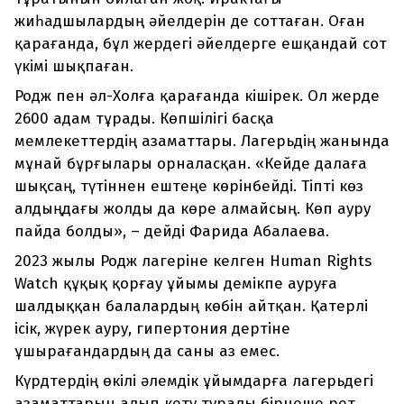
жиһадшылардың әйелдерін де соттаған. Оған
қарағанда, бұл жердегі әйелдерге ешқандай сот
үкімі шықпаған.
Родж пен әл-Холға қарағанда кішірек. Ол жерде
2600 адам тұрады. Көпшілігі басқа
мемлекеттердің азаматтары. Лагерьдің жанында
мұнай бұрғылары орналасқан. «Кейде далаға
шықсаң, түтіннен ештеңе көрінбейді. Тіпті көз
алдыңдағы жолды да көре алмайсың. Көп ауру
пайда болды», – дейді Фарида Абалаева.
2023 жылы Родж лагеріне келген Human Rights
Watch құқық қорғау ұйымы демікпе ауруға
шалдыққан балалардың көбін айтқан. Қатерлі
ісік, жүрек ауру, гипертония дертіне
ұшырағандардың да саны аз емес.
Күрдтердің өкілі әлемдік ұйымдарға лагерьдегі
азаматтарын алып кету туралы бірнеше рет