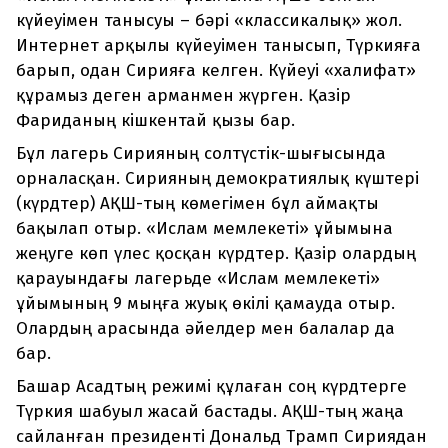
күйеуімен танысуы – бәрі «классикалық» жол.
Интернет арқылы күйеуімен танысып, Түркияға
барып, одан Сирияға келген. Күйеуі «халифат»
құрамыз деген арманмен жүрген. Қазір
Фариданың кішкентай қызы бар.
Бұл лагерь Сирияның солтүстік-шығысында
орналасқан. Сирияның демократиялық күштері
(күрдтер) АҚШ-тың көмегімен бұл аймақты
бақылап отыр. «Ислам мемлекеті» ұйымына
жеңуге көп үлес қосқан күрдтер. Қазір олардың
қарауындағы лагерьде «Ислам мемлекеті»
ұйымының 9 мыңға жуық өкілі қамауда отыр.
Олардың арасында әйелдер мен балалар да
бар.
Башар Асадтың режимі құлаған соң күрдтерге
Түркия шабуыл жасай бастады. АҚШ-тың жаңа
сайланған президенті Дональд Трамп Сириядан