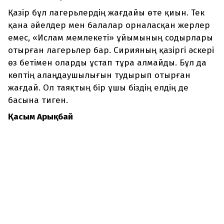
Қазір бұл лагерьлердің жағдайы өте қиын. Тек
қана әйелдер мен балалар орналасқан жерлер
емес, «Ислам мемлекеті» ұйымының содырлары
отырған лагерьлер бар. Сирияның қазіргі әскері
өз бетімен оларды ұстап тұра алмайды. Бұл да
көптің алаңдаушылығын тудырып отырған
жағдай. Ол таяқтың бір ұшы біздің елдің де
басына тиген.
Қасым Арықбай