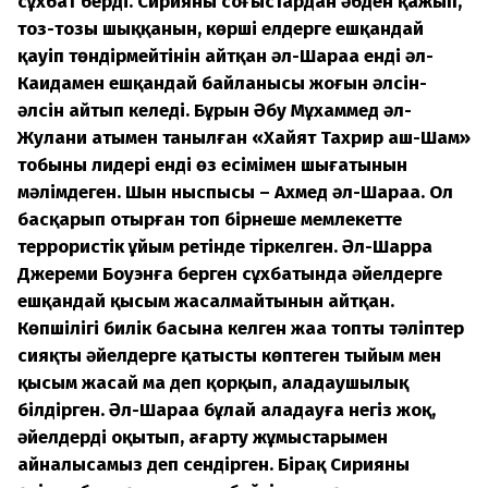
сұхбат берді. Сирияның соғыстардан әбден қажып,
тоз-тозы шыққанын, көрші елдерге ешқандай
қауіп төндірмейтінін айтқан әл-Шараа енді әл-
Каидамен ешқандай байланысы жоғын әлсін-
әлсін айтып келеді. Бұрын Әбу Мұхаммед әл-
Жулани атымен танылған «Хайят Тахрир аш-Шам»
тобының лидері енді өз есімімен шығатынын
мәлімдеген. Шын ныспысы – Ахмед әл-Шараа. Ол
басқарып отырған топ бірнеше мемлекетте
террористік ұйым ретінде тіркелген. Әл-Шарра
Джереми Боуэнға берген сұхбатында әйелдерге
ешқандай қысым жасалмайтынын айтқан.
Көпшілігі билік басына келген жаңа топтың тәліптер
сияқты әйелдерге қатысты көптеген тыйым мен
қысым жасай ма деп қорқып, алаңдаушылық
білдірген. Әл-Шараа бұлай алаңдауға негіз жоқ,
әйелдерді оқытып, ағарту жұмыстарымен
айналысамыз деп сендірген. Бірақ Сирияның