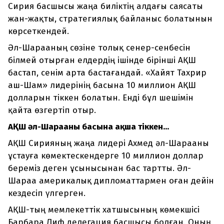
Сирия басшысы жаңа биліктің алдағы саясаты
жан-жақты, стратегиялық байланыс болатынын
көрсеткендей.
Әл-Шарааның сөзіне толық сенер-сенбесін
білмей отырған елдердің ішінде бірінші АҚШ
бастап, сенім арта бастағандай. «Хайят Тахрир
аш-Шам» лидерінің басына 10 миллион АҚШ
долларын тіккен болатын. Енді бұл шешімін
қайта өзгертіп отыр.
АҚШ әл-Шарааның басына ақша тіккен...
АҚШ Сирияның жаңа лидері Ахмед әл-Шарааны
ұстауға көмектескендерге 10 миллион доллар
береміз деген ұсынысынан бас тартты. Әл-
Шараа америкалық дипломаттармен оған дейін
кездесіп үлгерген.
АҚШ-тың мемлекеттік хатшысының көмекшісі
Барбара Лиф делегация басшысы болған. Оның