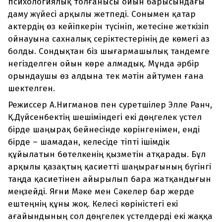
психологиялық толғанысы ойын барысындағы
даму жүйесі арқылы жетпеді. Сонымен қатар
актердің өз кейіпкерін түсініп, жетесіне жеткізіп
ойнауына сахналық серіктестерінің де көмегі аз
болды. Сондықтан біз шығармашылық тандемге
негізделген ойын көре алмадық. Мұнда әрбір
орындаушы өз алдына тек мәтін айтумен ғана
шектелген.
Режиссер А.Нигманов пен суретшілер Элле Ранч,
Қ.Дүйсенбектің шешіміндегі екі дөңгелек үстел
бірде шаңырақ бейнесінде көрінгенімен, енді
бірде – шамадан, келесіде тіпті ішімдік
құйылатын бөтелкенің қызметін атқарады. Бұл
арқылы қазақтың қасиетті шаңырағының бүгінгі
таңда қасиетінен айырылып бара жатқандығын
меңзейді. Яғни Мәке мен Сәкелер бар жерде
ештеңнің құны жоқ. Келесі көріністегі екі
ағайындының сол дөңгелек үстелдерді екі жаққа