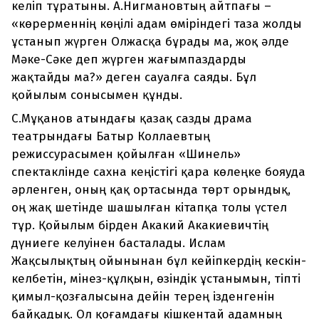
келіп тұратыны. А.Нигмановтың айтпағы –
«көрерменнің көңілі адам өміріндегі таза жолды
ұстанып жүрген Олжасқа бұрады ма, жоқ әлде
Мәке-Сәке деп жүрген жағымпаздарды
жақтайды ма?» деген сауалға саяды. Бұл
қойылым сонысымен құнды.
С.Мұқанов атындағы қазақ сазды драма
театрындағы Батыр Коллаевтың
режиссурасымен қойылған «Шинель»
спектаклінде сахна кеңістігі қара көлеңке бояуда
әрленген, оның қақ ортасында төрт орындық,
оң жақ шетінде шашылған кітапқа толы үстел
тұр. Қойылым бірден Акакий Акакиевичтің
дүниеге келуінен басталады. Ислам
Жақсылықтың ойынынан бұл кейіпкердің кескін-
келбетін, мінез-құлқын, өзіндік ұстанымын, тіпті
қимыл-қозғалысына дейін терең ізденгенін
байқадық. Ол қоғамдағы кішкентай адамның