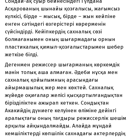
Сондай-ақ суыр бейнесіндегі Гүлдана
Асқарованың шынайы қозғалысы, жағымсыз
күлкісі, бірде – мысық, бірде – жын кейпіне
енген сәтіндегі өзгерістері көрерменін
сүйсіндірді. Кейіпкердің сахналық сөзі
болмағанымен оның шығармадағы орнын
пластикалық қимыл-қозғалыстарымен шебер
жеткізе білді.
Дегенмен режиссер шығарманың көркемдік
мәнін толық аша алмаған. Әдеби нұсқа мен
сахналық қойылымның арасындағы
айырмашылық жер мен көктей. Сахналық
жүйеде оқиғалар желісі қысқартылғандықтан
бірізділіктен ажырап кеткен. Сондықтан
Акакийдің дүниеге келуінен өліміне дейінгі
аралықтағы оның тағдыры режиссерлік шешім
арқылы айқындалмайды. Алайда мұндай
кемшіліктерді көпшілік сахнадағы актерлердің