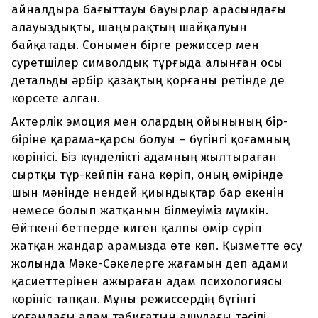
айналдыра бағыттауы бауырлар арасындағы
алауыздықты, шаңырақтың шайқалуын
байқатады. Сонымен бірге режиссер мен
суретшілер символдық тұрғыда алынған осы
детальды әрбір қазақтың қорғаны ретінде де
көрсете алған.
Актерлік эмоция мен олардың ойынының бір-
біріне қарама-қарсы болуы – бүгінгі қоғамның
көрінісі. Біз күнделікті адамның жылтыраған
сыртқы түр-кейпін ғана көріп, оның өмірінде
шын мәнінде нендей қиындықтар бар екенін
немесе болып жатқанын білмеуіміз мүмкін.
Өйткені бетперде киген қалпы өмір сүріп
жатқан жандар арамызда өте көп. Қызметте өсу
жолында Мәке-Сәкелерге жағамын деп адами
қасиеттерінен ажыраған адам психологиясы
көрініс тапқан. Мұны режиссердің бүгінгі
қоғамдағы адам табиғатын ашудағы тәсілі