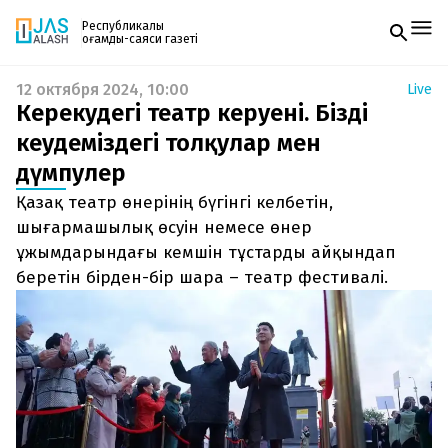
Республикалық
қоғамдық-саяси газеті
12 октября 2024, 10:00
Live
Жаңалықтар
Керекудегі театр керуені. Біздің
Спорт
Газетке жазылу
Live
кеудеміздегі толқулар мен
PDF форматтағы газетті ай сайын электронды
Руханият
дүмпулер
поштаңызға алып отырыңыз. Жаңа нөмір
Аймақ
шыққан сәтте сізге бірден жіберіледі. Тек email
Архив
Қазақ театр өнерінің бүгінгі келбетін,
енгізіңіз, біз қалғанын өзіміз жібереміз.
Заң және тәртіп
шығармашылық өсуін немесе өнер
ұжымдарындағы кемшін тұстарды айқындап
Редакциямен байланыс
беретін бірден-бір шара – театр фестивалі.
+7 708 604 51 06
Жарнама бөлімі
+7 701 220 64 52
Пошта
zhasalash100@gmail.com