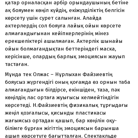
қатар орналасқан әрбір орындаушының бетіне
ақ бояумен көңіл күйдің, екіжүзділіктің белгісін
көрсету үшін сурет салынған. Алайда
актерлердің сол бояуға лайық ойын көрсете
алмағандығынан кейіпкерлерінің мінез
ерекшеліктері ашылмаған. Актерлік шынайы
ойын болмағандықтан беттеріндегі маска,
керісінше, олардың барлық эмоциясын жауып
тастаған.
Мұнда тек Олжас – Нұрлыхан Файзиевтің
бояусыз жүргендігі оның қоғамда өз орнын таба
алмағандығын білдірсе, екіншіден, таза, пәк
көңілдің лас ортаға жуығысы келмейтіндігін
көрсетеді. Н.Файзиевтің физикалық тұрғыдағы
жеңіл қозғалысы, қисынды пластикасы
жағымсыз ортадан қашып, бар көңілін оқу-
білімге бұрған жігіттің эмоциясын барынша
ашып көрсетуге бағытталған. Спектакльде