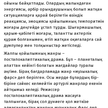
ойыны байқатпады. Олардың жалындаған
энергиясы, әрбір орындаушының болып жатқан
ситуацияларға қарай берілетін өзіндік
реакциясы, эмоциясы қойылымның темпоритмін
жоғары деңгейде ұстап тұрды. Шығармашылық
қарым-қабілеті жоғары, талантты актерлік
құрам болғанымен, өтіп жатқан оқиғаларға сай
дүмпулер мен толқыныстар жетіспеді.
Жалпы қойылымның жанры –
постапокалиптикалық драма. Бұл – планеталық
апаттан кейінгі болатын жағдайлар туралы
әңгіме. Бірақ бағдарламада жанр «музыкалық
фарс» деп берілген. Осы жерде бұлардың бір-
біріне сәйкес келмейтін әртүрлі жанрлар екенін
айтқымыз келеді. Режиссер
постапокалиптикалық драма жасауға
талпынған, бірақ сол дүниеге қол жеткізе
алмағандықтан жанрын музыкалық фарс деп