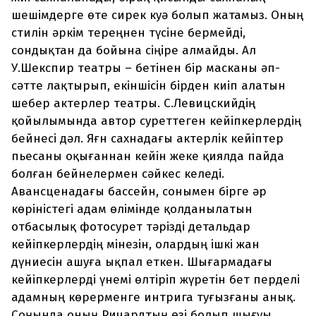
шешімдерге өте сирек куә болып жатамыз. Оның
стилін әркім тереңнен түсіне бермейді,
сондықтан да бойына сіңіре алмайды. Ал
У.Шекспир театры – бетінен бір масканы әп-
сәтте лақтырып, екіншісін бірден киіп алатын
шебер актерлер театры. С.Левицскийдің
қойылымында автор суреттеген кейіпкерлердің
бейнесі дәл. Яғн сахнадағы актерлік кейіптер
пьесаны оқығаннан кейін жеке қиялда пайда
болған бейнелермен сәйкес келеді.
Авансценадағы бассейн, сонымен бірге әр
көріністегі адам өлімінде қолданылатын
отбасылық фотосурет тәрізді детальдар
кейіпкерлердің мінезін, олардың ішкі жан
дүниесін ашуға ықпал еткен. Шығармадағы
кейіпкерлерді үнемі өлтіріп жүретін бет перделі
адамның көрерменге интрига туғызғаны анық.
Соңында оның Ричардтың өзі болып шығуы