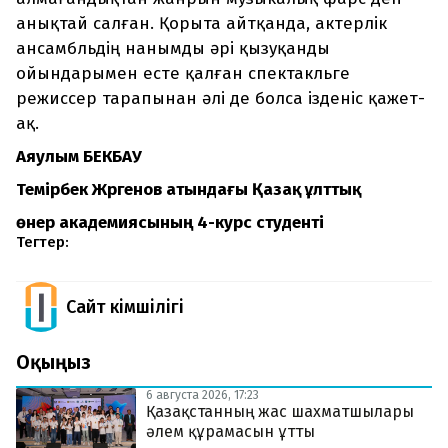
анықтай салған. Қорыта айтқанда, актерлік
ансамбльдің нанымды әрі қызуқанды
ойындарымен есте қалған спектакльге
режиссер тарапынан әлі де болса ізденіс қажет-
ақ.
Аяулым БЕКБАУ
Темірбек Жүргенов атындағы Қазақ ұлттық
өнер академиясының 4-курс студенті
Тегтер:
Сайт Әкімшілігі
Оқыңыз
6 августа 2026, 17:23
Қазақстанның жас шахматшылары
әлем құрамасын ұтты