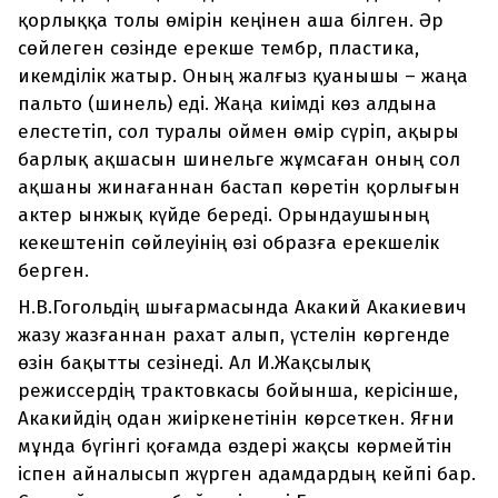
қорлыққа толы өмірін кеңінен аша білген. Әр
сөйлеген сөзінде ерекше тембр, пластика,
икемділік жатыр. Оның жалғыз қуанышы – жаңа
пальто (шинель) еді. Жаңа киімді көз алдына
елестетіп, сол туралы оймен өмір сүріп, ақыры
барлық ақшасын шинельге жұмсаған оның сол
ақшаны жинағаннан бастап көретін қорлығын
актер ынжық күйде береді. Орындаушының
кекештеніп сөйлеуінің өзі образға ерекшелік
берген.
Н.В.Гогольдің шығармасында Акакий Акакиевич
жазу жазғаннан рахат алып, үстелін көргенде
өзін бақытты сезінеді. Ал И.Жақсылық
режиссердің трактовкасы бойынша, керісінше,
Акакийдің одан жиіркенетінін көрсеткен. Яғни
мұнда бүгінгі қоғамда өздері жақсы көрмейтін
іспен айналысып жүрген адамдардың кейпі бар.