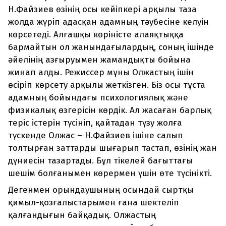
Н.Файзиев өзінің осы кейіпкері арқылы таза
жолда жүріп адасқан адамның тәубесіне келуін
көрсетеді. Алғашқы көріністе алаяқтыққа
бармайтын ол жанындағылардың, соның ішінде
әйелінің азғыруымен жамандықты бойына
жинап алды. Режиссер мұны Олжастың ішін
өсіріп көрсету арқылы жеткізген. Біз осы тұста
адамның бойындағы психологиялық және
физикалық өзгерісін көрдік. Ал жасаған барлық
теріс істерін түсініп, қайтадан түзу жолға
түскенде Олжас – Н.Файзиев ішіне салып
толтырған заттарды шығарып тастап, өзінің жан
дүниесін тазартады. Бұл тікелей бағыттағы
шешім болғанымен көрермен үшін өте түсінікті.
Дегенмен орындаушының осындай сыртқы
қимыл-қозғалыстарымен ғана шектеліп
қалғандығын байқадық. Олжастың