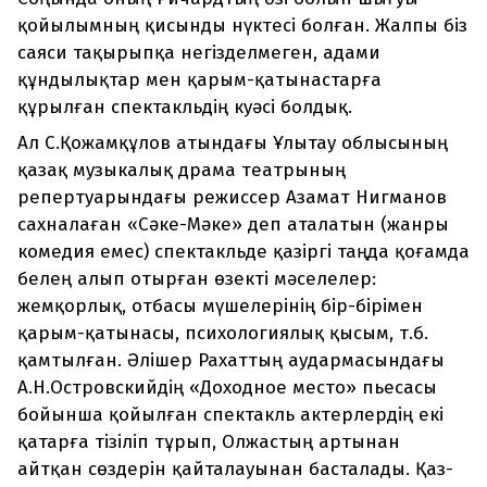
қойылымның қисынды нүктесі болған. Жалпы біз
саяси тақырыпқа негізделмеген, адами
құндылықтар мен қарым-қатынастарға
құрылған спектакльдің куәсі болдық.
Ал С.Қожамқұлов атындағы Ұлытау облысының
қазақ музыкалық драма театрының
репертуарындағы режиссер Азамат Нигманов
сахналаған «Сәке-Мәке» деп аталатын (жанры
комедия емес) спектакльде қазіргі таңда қоғамда
белең алып отырған өзекті мәселелер:
жемқорлық, отбасы мүшелерінің бір-бірімен
қарым-қатынасы, психологиялық қысым, т.б.
қамтылған. Әлішер Рахаттың аудармасындағы
А.Н.Островскийдің «Доходное место» пьесасы
бойынша қойылған спектакль актерлердің екі
қатарға тізіліп тұрып, Олжастың артынан
айтқан сөздерін қайталауынан басталады. Қаз-