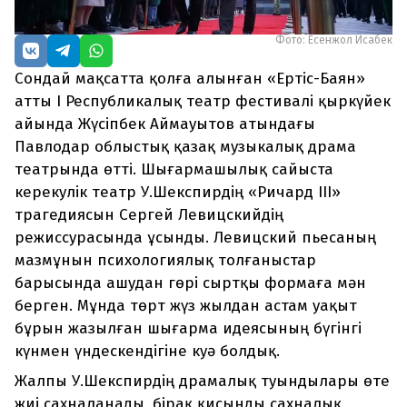
Фото: Есенжол Исабек
Сондай мақсатта қолға алынған «Ертіс-Баян»
атты I Республикалық театр фестивалі қыркүйек
айында Жүсіпбек Аймауытов атындағы
Павлодар облыстық қазақ музыкалық драма
театрында өтті. Шығармашылық сайыста
керекулік театр У.Шекспирдің «Ричард III»
трагедиясын Сергей Левицскийдің
режиссурасында ұсынды. Левицский пьесаның
мазмұнын психологиялық толғаныстар
барысында ашудан гөрі сыртқы формаға мән
берген. Мұнда төрт жүз жылдан астам уақыт
бұрын жазылған шығарма идеясының бүгінгі
күнмен үндескендігіне куә болдық.
Жалпы У.Шекспирдің драмалық туындылары өте
жиі сахналанады, бірақ қисынды сахналық