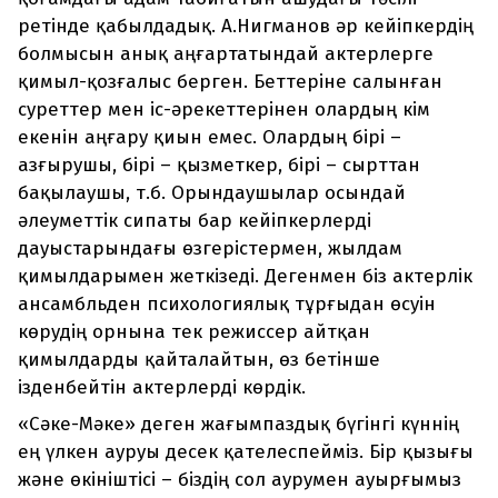
ретінде қабылдадық. А.Нигманов әр кейіпкердің
болмысын анық аңғартатындай актерлерге
қимыл-қозғалыс берген. Беттеріне салынған
суреттер мен іс-әрекеттерінен олардың кім
екенін аңғару қиын емес. Олардың бірі –
азғырушы, бірі – қызметкер, бірі – сырттан
бақылаушы, т.б. Орындаушылар осындай
әлеуметтік сипаты бар кейіпкерлерді
дауыстарындағы өзгерістермен, жылдам
қимылдарымен жеткізеді. Дегенмен біз актерлік
ансамбльден психологиялық тұрғыдан өсуін
көрудің орнына тек режиссер айтқан
қимылдарды қайталайтын, өз бетінше
ізденбейтін актерлерді көрдік.
«Сәке-Мәке» деген жағымпаздық бүгінгі күннің
ең үлкен ауруы десек қателеспейміз. Бір қызығы
және өкініштісі – біздің сол аурумен ауырғымыз