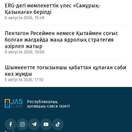
ERG-дегі мемлекеттік үлес «Самұрық-
Қазынаға» берілді
6 августа 2026, 15:48
Пентагон Ресеймен немесе Қытаймен соғыс
болған жағдайда жаңа ядролық стратегия
әзірлеп жатыр
6 августа 2026, 10:00
Шымкентте тоғызыншы қабаттан құлаған сәби
көз жұмды
5 августа 2026, 17:10
Республикалық
қоғамдық-саяси газеті