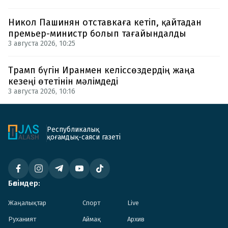
Никол Пашинян отставкаға кетіп, қайтадан
премьер-министр болып тағайындалды
3 августа 2026, 10:25
Трамп бүгін Иранмен келіссөздердің жаңа
кезеңі өтетінін мәлімдеді
3 августа 2026, 10:16
Республикалық
қоғамдық-саяси газеті
Бөлімдер:
Жаңалықтар
Спорт
Live
Руханият
Аймақ
Архив