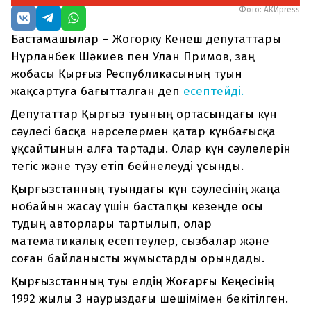
Фото: АКИpress
Бастамашылар – Жогорку Кенеш депутаттары
Нұрланбек Шәкиев пен Улан Примов, заң
жобасы Қырғыз Республикасының туын
жақсартуға бағытталған деп
есептейді.
Депутаттар Қырғыз туының ортасындағы күн
сәулесі басқа нәрселермен қатар күнбағысқа
ұқсайтынын алға тартады. Олар күн сәулелерін
тегіс және түзу етіп бейнелеуді ұсынды.
Қырғызстанның туындағы күн сәулесінің жаңа
нобайын жасау үшін бастапқы кезеңде осы
тудың авторлары тартылып, олар
математикалық есептеулер, сызбалар және
соған байланысты жұмыстарды орындады.
Қырғызстанның туы елдің Жоғарғы Кеңесінің
1992 жылы 3 наурыздағы шешімімен бекітілген.