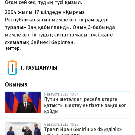
Оған сәйкес, тудың түсі қызыл.
2004 жылы 17 шілдеде «Қырғыз
Республикасының мемлекеттік рәміздері
туралы» Заң қабылданды. Оның 3-бабында
мемлекеттік тудың сипаттамасы, түсі және
схемалық бейнесі берілген.
Тегтер:
Т. РАУШАНҰЛЫ
Оқыңыз
5 августа 2026, 10:51
Путин шетелдегі ресейліктерге
қатысты шектеу енгізетін заңға қол
қойды
4 августа 2026, 10:35
Трамп Иран билігін «екіжүзділік»