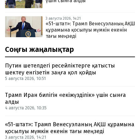
үшін сынға алды
3 августа 2026, 14:21
«51-штат»: Трамп Венесуэланың АҚШ
құрамына қосылуы мүмкін екенін
тағы меңзеді
Соңғы жаңалықтар
Путин шетелдегі ресейліктерге қатысты
шектеу енгізетін заңға қол қойды
5 августа 2026, 10:51
Трамп Иран билігін «екіжүзділік» үшін сынға
алды
4 августа 2026, 10:35
«51-штат»: Трамп Венесуэланың АҚШ құрамына
қосылуы мүмкін екенін тағы меңзеді
3 августа 2026, 14:21