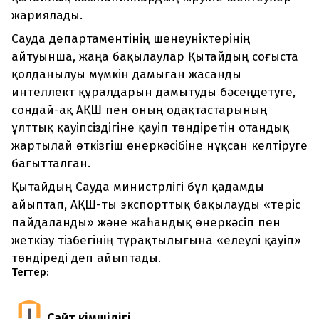
жариялады.
Сауда департаментінің шенеуніктерінің
айтуынша, жаңа бақылаулар Қытайдың соғыста
қолданылуы мүмкін дамыған жасанды
интеллект құралдарын дамытуды бәсеңдетуге,
сондай-ақ АҚШ пен оның одақтастарының
ұлттық қауіпсіздігіне қауіп төндіретін отандық
жартылай өткізгіш өнеркәсібіне нұқсан келтіруге
бағытталған.
Қытайдың Сауда министрлігі бұл қадамды
айыптап, АҚШ-ты экспорттық бақылауды «теріс
пайдаланды» және жаһандық өнеркәсіп пен
жеткізу тізбегінің тұрақтылығына «елеулі қауіп»
төндіреді деп айыптады.
Тегтер:
Сайт Әкімшілігі