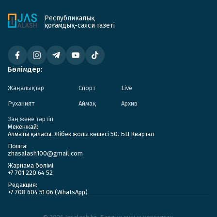
Республикалық
қоғамдық-саяси газеті
Бөлімдер:
Жаңалықтар
Спорт
Live
Руханият
Аймақ
Архив
Заң және тәртіп
Мекенжай:
Алматы қаласы. Жібек жолы көшесі 50. БЦ Квартал
Пошта:
zhasalash100@gmail.com
Жарнама бөлімі:
+7 701 220 64 52
Редакция:
+7 708 604 51 06 (WhatsApp)