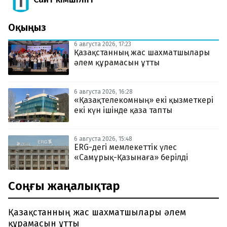
Оқыңыз
6 августа 2026, 17:23
Қазақстанның жас шахматшылары
әлем құрамасын ұтты
6 августа 2026, 16:28
«Қазақтелекомның» екі қызметкері
екі күн ішінде қаза тапты
6 августа 2026, 15:48
ERG-дегі мемлекеттік үлес
«Самұрық-Қазынаға» берілді
Соңғы жаңалықтар
Қазақстанның жас шахматшылары әлем
құрамасын ұтты