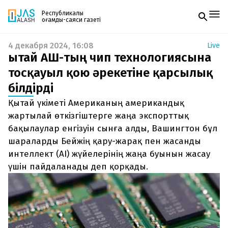
Республикалық
қоғамдық-саяси газеті
4 декабря 2024, 16:08
Live
Жаңалықтар
Қытай АҚШ-тың чип технологиясына
Спорт
Газетке жазылу
Live
тосқауыл қою әрекетіне қарсылық
PDF форматтағы газетті ай сайын электронды
Руханият
білдірді
поштаңызға алып отырыңыз. Жаңа нөмір
Аймақ
шыққан сәтте сізге бірден жіберіледі. Тек email
Архив
Қытай үкіметі Американың американдық
енгізіңіз, біз қалғанын өзіміз жібереміз.
Заң және тәртіп
жартылай өткізгіштерге жаңа экспорттық
бақылаулар енгізуін сынға алды, Вашингтон бұл
Редакциямен байланыс
шараларды Бейжің қару-жарақ пен жасанды
+7 708 604 51 06
Жарнама бөлімі
интеллект (AI) жүйелерінің жаңа буынын жасау
+7 701 220 64 52
үшін пайдаланады деп қорқады.
Пошта
zhasalash100@gmail.com