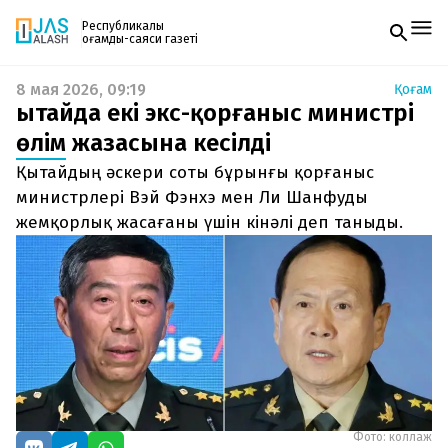
Республикалық
қоғамдық-саяси газеті
8 мая 2026, 09:19
Қоғам
Жаңалықтар
Қытайда екі экс-қорғаныс министрі
Спорт
Газетке жазылу
Live
өлім жазасына кесілді
PDF форматтағы газетті ай сайын электронды
Руханият
Қытайдың әскери соты бұрынғы қорғаныс
поштаңызға алып отырыңыз. Жаңа нөмір
Аймақ
шыққан сәтте сізге бірден жіберіледі. Тек email
министрлері Вэй Фэнхэ мен Ли Шанфуды
Архив
енгізіңіз, біз қалғанын өзіміз жібереміз.
Заң және тәртіп
жемқорлық жасағаны үшін кінәлі деп таныды.
Редакциямен байланыс
+7 708 604 51 06
Жарнама бөлімі
+7 701 220 64 52
Пошта
zhasalash100@gmail.com
Фото: коллаж