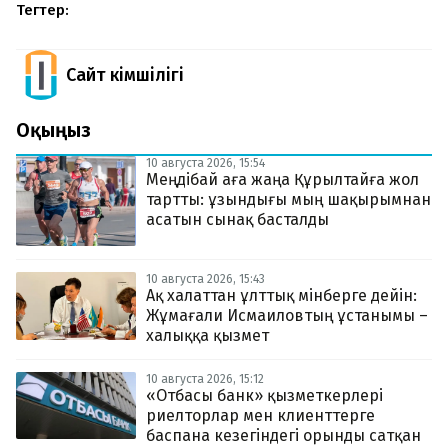
Тегтер:
Сайт Әкімшілігі
Оқыңыз
10 августа 2026, 15:54
Меңдібай аға жаңа Құрылтайға жол
тартты: ұзындығы мың шақырымнан
асатын сынақ басталды
10 августа 2026, 15:43
Ақ халаттан ұлттық мінберге дейін:
Жұмағали Исмаиловтың ұстанымы –
халыққа қызмет
10 августа 2026, 15:12
«Отбасы банк» қызметкерлері
риелторлар мен клиенттерге
баспана кезегіндегі орынды сатқан