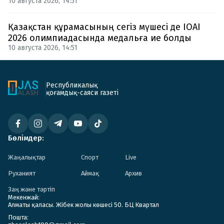
10 августа 2026, 14:51
Қазақстан құрамасының сегіз мүшесі де IOAI
2026 олимпиадасында медальға ие болды
10 августа 2026, 14:51
Республикалық
қоғамдық-саяси газеті
Бөлімдер:
Жаңалықтар
Спорт
Live
Руханият
Аймақ
Архив
Заң және тәртіп
Мекенжай:
Алматы қаласы. Жібек жолы көшесі 50. БЦ Квартал
Пошта: