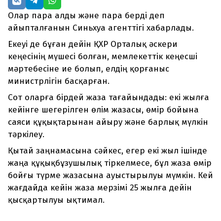
Олар пара алды және пара берді деп
айыпталғанын Синьхуа агенттігі хабарлады.
Екеуі де бұған дейін ҚХР Орталық әскери
кеңесінің мүшесі болған, мемлекеттік кеңесші
мәртебесіне ие болып, елдің қорғаныс
министрлігін басқарған.
Сот оларға бірдей жаза тағайындады: екі жылға
кейінге шегерілген өлім жазасы, өмір бойына
саяси құқықтарынан айыру және барлық мүлкін
тәркілеу.
Қытай заңнамасына сәйкес, егер екі жыл ішінде
жаңа құқықбұзушылық тіркелмесе, бұл жаза өмір
бойғы түрме жазасына ауыстырылуы мүмкін. Кей
жағдайда кейін жаза мерзімі 25 жылға дейін
қысқартылуы ықтимал.