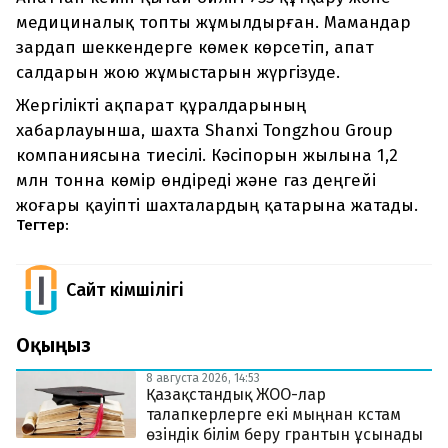
медициналық топты жұмылдырған. Мамандар
зардап шеккендерге көмек көрсетіп, апат
салдарын жою жұмыстарын жүргізуде.
Жергілікті ақпарат құралдарының
хабарлауынша, шахта Shanxi Tongzhou Group
компаниясына тиесілі. Кәсіпорын жылына 1,2
млн тонна көмір өндіреді және газ деңгейі
жоғары қауіпті шахталардың қатарына жатады.
Тегтер:
Сайт Әкімшілігі
Оқыңыз
8 августа 2026, 14:53
Қазақстандық ЖОО-лар
талапкерлерге екі мыңнан кстам
өзіндік білім беру грантын ұсынады