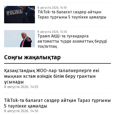
8 августа 2026, 14:10
TikTok-та балағат сөздер айтқан
Тараз тұрғыны 5 тәулікке қамалды
8 августа 2026, 13:30
Трамп АҚШ-та туғандарға
автоматты түрде азаматтық беруді
тоқтатпақ
Соңғы жаңалықтар
Қазақстандық ЖОО-лар талапкерлерге екі
мыңнан кстам өзіндік білім беру грантын
ұсынады
8 августа 2026, 14:53
TikTok-та балағат сөздер айтқан Тараз тұрғыны
5 тәулікке қамалды
8 августа 2026, 14:10