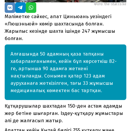
Фото: the-star.co.ke
Мәліметке сәйкес, апат Циньюань уезіндегі
«Люшэньюй» көмір шахтасында болған.
Жарылыс кезінде шахта ішінде 247 жұмысшы
болған.
Алғашында 50 адамның қаза тапқаны
хабарланғанымен, кейін бұл көрсеткіш 82-
ге, артынша 90 адамға жеткені
нақтыланды. Сонымен қатар 123 адам
ауруханаға жеткізілген, тағы 33 жұмысшы
медициналық көмектен бас тартқан.
Құтқарушылар шахтадан 150-ден астам адамды
жер бетіне шығарған. Іздеу-құтқару жұмыстары
әлі де жалғасып жатыр.
Апаттан кейін Қытай билігі 755 құтқару және