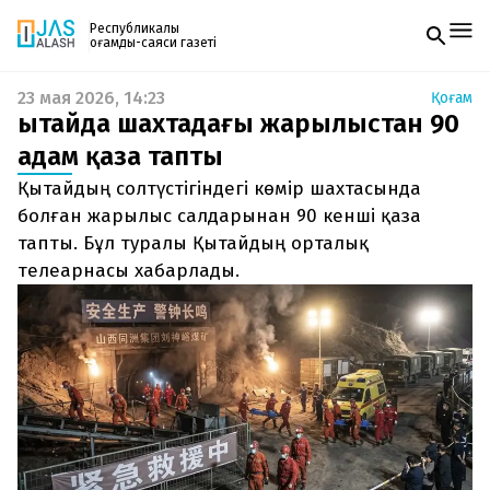
Республикалық
қоғамдық-саяси газеті
23 мая 2026, 14:23
Қоғам
Жаңалықтар
Қытайда шахтадағы жарылыстан 90
Спорт
Газетке жазылу
Live
адам қаза тапты
PDF форматтағы газетті ай сайын электронды
Руханият
Қытайдың солтүстігіндегі көмір шахтасында
поштаңызға алып отырыңыз. Жаңа нөмір
Аймақ
шыққан сәтте сізге бірден жіберіледі. Тек email
болған жарылыс салдарынан 90 кенші қаза
Архив
енгізіңіз, біз қалғанын өзіміз жібереміз.
Заң және тәртіп
тапты. Бұл туралы Қытайдың орталық
телеарнасы хабарлады.
Редакциямен байланыс
+7 708 604 51 06
Жарнама бөлімі
+7 701 220 64 52
Пошта
zhasalash100@gmail.com