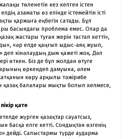
жалақы төленетін кез келген істен
лдің азаматы өз елінде істемейтін істі
мақты қаржыға еңбегін сатады. Бұл
ары басындағы проблема емес. Олар да
қазақ жастары туған жерін тастап кетті»,
ады», «әр елде қаңғып ыдыс-аяқ жуып,
 деп кінәлаудың дым қажеті жоқ. Дәл
рі өткен. Біз де бұл жолдан өтуге
астарының өркендеп дамуына, әлем
 жатқанын көру арқылы тәжірибе
н қазақ балалары мықты болып келмесе,
пікір қате
Шетелде жүрген қазақтар сауатсыз,
ын басқа елге кетті. Сондықтан өзгенің
» дейді. Салыстармы түрде аударма