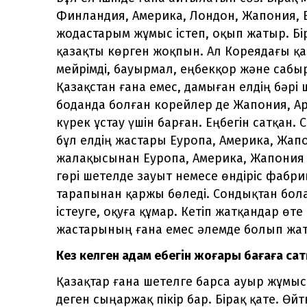
Финландия, Америка, Лондон, Жапония, В
жодастарым жұмыс істеп, оқып жатыр. Бі
қазақты көрген жоқпын. Ал Кореядағы қа
мейрімді, бауырмал, еңбекқор және сабы
Қазақстан ғана емес, дамыған елдің бәрі
боданда болған корейлер де Жапония, Ара
күрек ұстау үшін барған. Еңбегін сатқан
бұл елдің жастары Еуропа, Америка, Жапо
жалақысынан Еуропа, Америка, Жапония ж
гөрі шетелде зауыт немесе өндіріс фабр
тарапынан қаржы бөледі. Сондықтан бола
істеуге, оқуға құмар. Кетіп жатқандар өте
жастарының ғана емес әлемде болып жатқ
Кез келген адам еңбегін жоғары бағаға с
Қазақтар ғана шетелге барса ауыр жұмыс 
деген сыңаржақ пікір бар. Бірақ қате. Ө