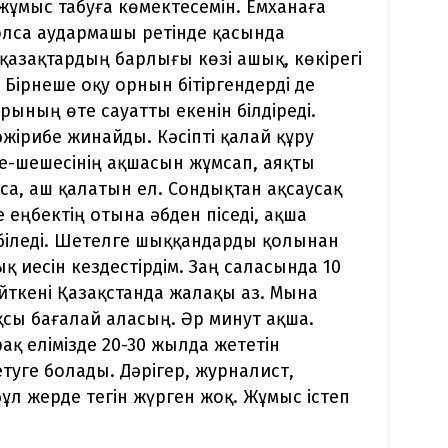
жұмыс табуға көмектесемін. Емханаға
болса аудармашы ретінде қасында
қазақтардың барлығы көзі ашық, көкірегі
 Бірнеше оқу орнын бітіргендерді де
рының өте сауатты екенін білдіреді.
әжірибе жинайды. Кәсіпті қалай құру
ке-шешесінің ақшасын жұмсап, аяқты
аса, аш қалатын ел. Сондықтан ақсаусақ
 еңбектің отына әбден піседі, ақша
н біледі. Шетелге шыққандарды қолынан
қ иесін кездестірдім. Заң саласында 10
йткені Қазақстанда жалақы аз. Мына
қсы бағалай аласың. Әр минут ақша.
рақ елімізде 20-30 жылда жететін
туге болады. Дәрігер, журналист,
ұл жерде тегін жүрген жоқ. Жұмыс істеп