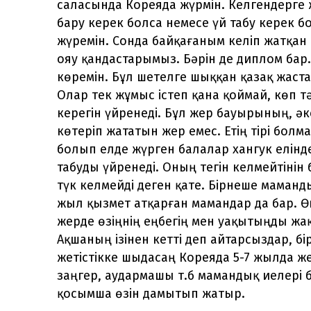
саласында Кореяда жүрмін. Келгендерге 
бару керек болса немесе үй табу керек 
жүремін. Сонда байқағаным келіп жатқан 
ояу қандастарымыз. Бәрін де диплом бар.
көремін. Бұл шетелге шыққан қазақ жаста
Олар тек жұмыс істеп қана қоймай, көп т
керегін үйренеді. Бұл жер бауырының, ә
көтеріп жататын жер емес. Етің тірі болм
болып елде жүрген балалар хангук елінде
табуды үйренеді. Оның тегін келмейтіні
түк келмейді деген қате. Бірнеше маманды
жыл қызмет атқарған мамандар да бар. Ө
жерде өзіңнің еңбегің мен уақытыңды жа
Ақшаның ізінен кетті деп айтарсыздар, бі
жетістікке шыдасаң Кореяда 5-7 жылда же
заңгер, аудармашы т.б мамандық иелері б
қосымша өзін дамытып жатыр.