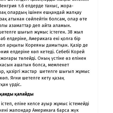
енгрия т.б елдерде таныс, жора-
рақ олардың ішінен ешқандай жалқау
зақ атынан сөйлейтін болсам, олар өте
рлы азаматтар деп айта аламын.
 шетелге шығып жұмыс істеген. 38 жыл
б елдеріне, Америкаға екі қолға бір
. Сол арқылы Кореяны дамытқан. Қазір де
ния елдеріне көп кетеді. Себебі Корей
оғары төлейді. Оның үстіне өз елінен
икасын ашатын болса, мемлекет
р, қазіргі жастар шетелге шығып жұмыс
 көп. Яғни шетелге кету қазақ
ан үрдіс.
атқанды қалайды
істеп, еліне келсе ауыр жұмыс істемейді
йткені жапондар Америкаға барса жүк