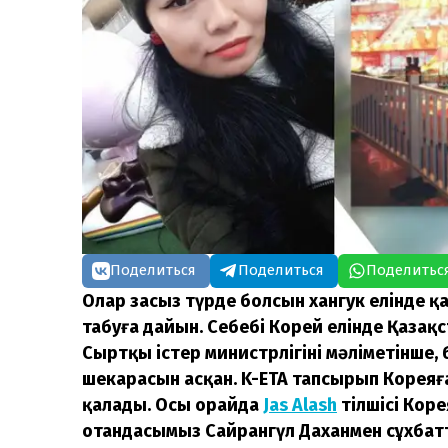
Поделиться
Поделиться
Поделитьс
Олар заңсыз түрде болсын хангук елінде қ
табуға дайын. Себебі Корей елінде Қаза
Сыртқы істер министрлігінің мәліметінше,
шекарасын асқан. K-ETA тапсырып Кореяғ
қалады. Осы орайда
Jas Alash
тілшісі Кор
отандасымыз Сайрангүл Даханмен сұхбат