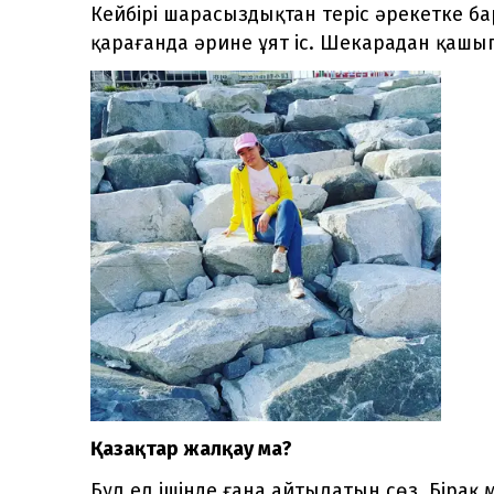
Кейбірі шарасыздықтан теріс әрекетке б
қарағанда әрине ұят іс. Шекарадан қашып 
Қазақтар жалқау ма?
Бұл ел ішінде ғана айтылатын сөз. Бірақ 