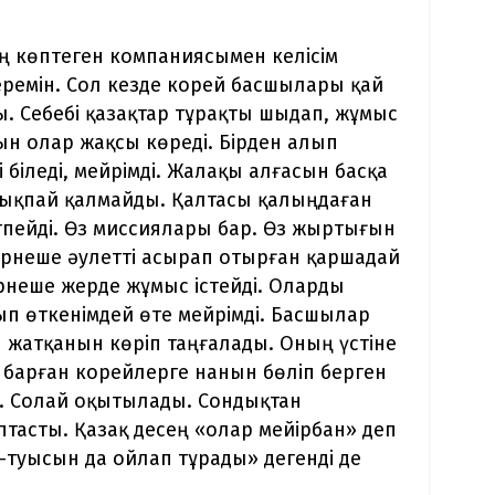
ы
ң көптеген компаниясымен келісім
ремін. Сол кезде корей басшылары қай
ы. Себебі қазақтар тұрақты шыдап, жұмыс
рын олар жақсы көреді. Бірден алып
і біледі, мейрімді. Жалақы алғасын басқа
 шықпай қалмайды. Қалтасы қалыңдаған
пейді. Өз миссиялары бар. Өз жыртығын
ірнеше әулетті асырап отырған қаршадай
бірнеше жерде жұмыс істейді. Оларды
ып өткенімдей өте мейрімді. Басшылар
п жатқанын көріп таңғалады. Оның үстіне
 барған корейлерге нанын бөліп берген
ар. Солай оқытылады. Сондықтан
тасты. Қазақ десең «олар мейірбан» деп
-туысын да ойлап тұрады» дегенді де