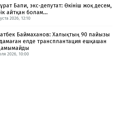
ұрат Бапи, экс-депутат: Өкініш жоқ десем,
рік айтқан болам...
уста 2026, 12:10
атбек Баймаханов: Халықтың 90 пайызы
дамаған елде трансплантация ешқашан
дамымайды
юля 2026, 10:00