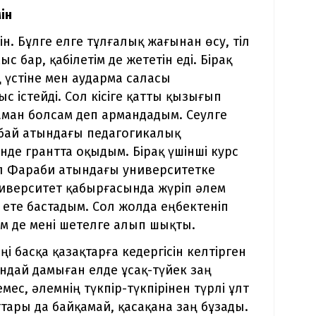
ін
н. Бұлге елге тұлғалық жағынан өсу, тіл
 бар, қабілетім де жететін еді. Бірақ
 үстіне мен аударма саласы
 істейді. Сол кісіге қатты қызығып
 маман болсам деп армандадым. Сеулге
Абай атындағы педагогикалық
нде грантта оқыдым. Бірақ үшінші курс
 әл Фараби атындағы университетке
ниверситет қабырғасында жүріп әлем
ете бастадым. Сол жолда еңбектеніп
м де мені шетелге алып шықты.
еңі басқа қазақтарға кедергісін келтірген
ндай дамыған елде ұсақ-түйек заң
ес, әлемнің түкпір-түкпірінен түрлі ұлт
ттары да байқамай, қасақана заң бұзады.