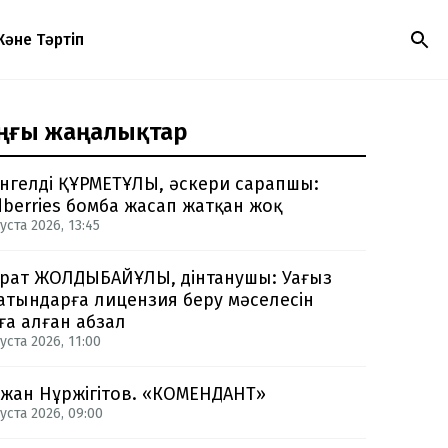
Және Тәртіп
ңғы жаңалықтар
нгелді ҚҰРМЕТҰЛЫ, әскери сарапшы:
dberries бомба жасап жатқан жоқ
уста 2026, 13:45
рат ЖОЛДЫБАЙҰЛЫ, дінтанушы: Уағыз
атындарға лицензия беру мәселесін
ға алған абзал
уста 2026, 11:00
жан Нұржігітов. «КОМЕНДАНТ»
уста 2026, 09:00