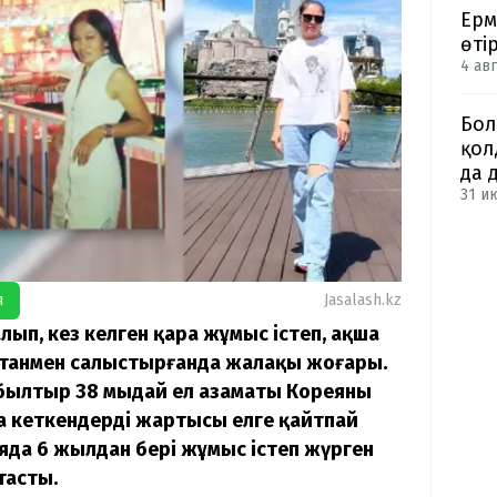
Ерм
өті
4 авг
Бол
қол
да 
31 и
я
Jasalash.kz
алып, кез келген қара жұмыс істеп, ақша
қстанмен салыстырғанда жалақы жоғары.
 былтыр 38 мыңдай ел азаматы Кореяның
а кеткендердің жартысы елге қайтпай
еяда 6 жылдан бері жұмыс істеп жүрген
тасты.