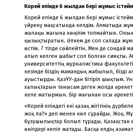
Корей елінде 6 жылдан бері жұмыс істейм
Корей елінде 6 жылдан бері жұмыс істеймі
үйрену мақсатында келдім. Алматыда жұмыс
жалақы жағына көңілім толмайтын. Оның
қызықтыратын. Әпкем де сол салада жұмыс
өстім. 7 тілде сөйлейтін. Мен де сондай
алып келген шабыт сол болған сияқты. 
университеттің журналистика факультеті
кезінде біздің мамандық жабылып, бізді
ауыстырды. ҚазҰУ-дан бітіріп шықтым. У
халықтарын танысам деген жолда әрекет 
келе жатырмын. Бір жағынан осы әрекеті
«Корей еліндегі екі қазақ жігітінің дүрбел
жоқ па?» деп менен көп сұрайды. Жоқ. Мұ
бұзушылықтар болып тұрады. Қазақстан ем
өкілдері келіп жатады. Басқа елдің азама