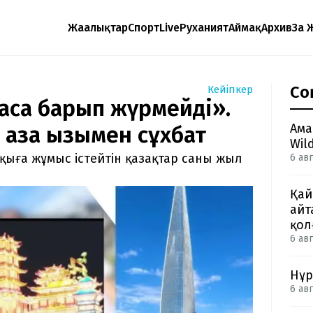
Жаңалықтар
Спорт
Live
Руханият
Аймақ
Архив
Заң 
Со
Кейіпкер
асқа барып жүрмейді».
Ама
қазақ қызымен сұхбат
Wil
қыға жұмыс істейтін қазақтар саны жыл
6 авг
Қай
айт
қол
6 авг
Нұр
6 авг