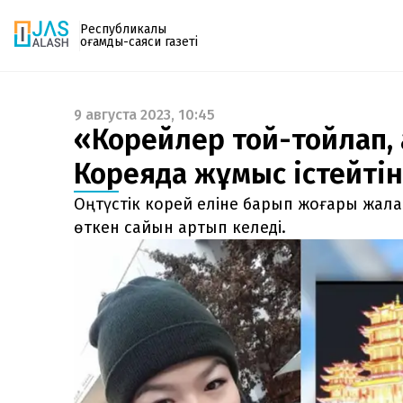
Республикалық
қоғамдық-саяси газеті
9 августа 2023, 10:45
Газетке жазылу
«Корейлер той-тойлап, 
PDF форматтағы газетті ай сайын электронды
Кореяда жұмыс істейтін 
поштаңызға алып отырыңыз. Жаңа нөмір
шыққан сәтте сізге бірден жіберіледі. Тек email
Оңтүстік корей еліне барып жоғары жала
енгізіңіз, біз қалғанын өзіміз жібереміз.
өткен сайын артып келеді.