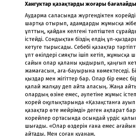
Хангуктар қазақтарды жоғары бағалайд
Аударма саласында жүргендіктен корейді
шартқа отырып, адамдарды жұмысқа жібе
ұлттың, қайдан келгені тәптіштеп сұрайд
істейді. Сондықтан біздің елдің ұл-қызда
кетуге тырысады. Себебі қазақтар тәртіпт
ұлт өкілдері сияқты ішіп кетіп, жұмысқа
сайын олар қаланы қыдырып, қаңғып кет
жамағасын, аға-бауырына көмектеседі. Б
қыздар мен жігіттер бар. Олар бір емес 
қалай жалқау деп айта аласың. Жаңа айт
олардың өзіне емес, әулетіне жұмыс істе
корей оқулықтарында «Қазақстанға ауып
қазақтар өте мейрімді» деген ақпарат б
корейлер ортасында осындай үрдіс қалып
шығады. «Олар өздерін ғана емес ағайын
айтады. Мен соған қуанам.