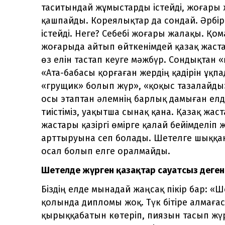
таситындай жұмыстарды істейді, жоғары 
қашпайды. Кореялықтар да сондай. Әрбір е
істейді. Неге? Себебі жоғары жалақы. Қо
жоғарыда айтып өйткенімдей қазақ жаст
өз елін тастап кеуге мәжбүр. Сондықтан «
«Ата-бабасы қорғаған жердің қадірін ұқп
«грущик» болып жүр», «қоқыс тазалайды»
осы этаптан әлемнің барлық дамыған елде
тиістіміз, уақытша сынақ қана. Қазақ ж
жастары қазіргі өмірге қалай бейімделіп
арттыруына сеп болады. Шетелге шыққа
осал болып елге оралмайды.
Шетелде жүрген қазақтар сауатсыз деген 
Біздің елде мынадай жаңсақ пікір бар: «
қолында дипломы жоқ. Түк бітіре алмағас
қырыққабатын көтеріп, пиязын тасып жүр