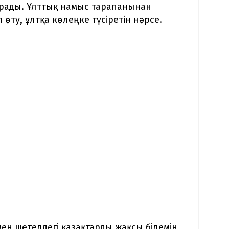
арады. Ұлттық намыс тарапанынан
өту, ұлтқа көлеңке түсіретін нәрсе.
мен шетелдегі қазақтарды жақсы білемін.