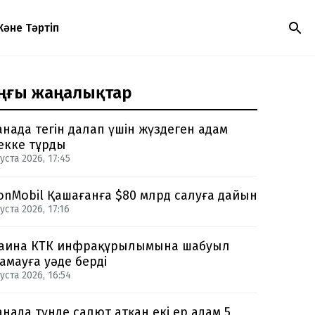
Және Тәртіп
ңғы жаңалықтар
анада тегін далап үшін жүздеген адам
екке тұрды
уста 2026, 17:45
onMobil Қашағанға $80 млрд салуға дайын
уста 2026, 17:16
аина КТК инфрақұрылымына шабуыл
амауға уәде берді
уста 2026, 16:54
анада түнде салют атқан екі ер адам 5