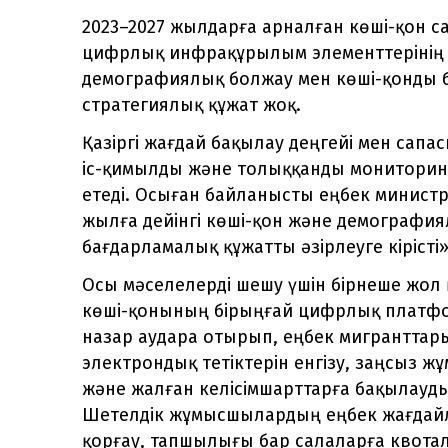
2023–2027 жылдарға арналған көші-қон 
цифрлық инфрақұрылым элементтерінің 
демографиялық болжау мен көші-қонды бас
стратегиялық құжат жоқ.
Қазіргі жағдай бақылау деңгейі мен сап
іс-қимылды және толыққанды мониторинг
етеді. Осыған байланысты еңбек министр
жылға дейінгі көші-қон және демография
бағдарламалық құжатты әзірлеуге кірісті
Осы мәселелерді шешу үшін бірнеше жол
көші-қонының бірыңғай цифрлық платформ
назар аудара отырып, еңбек мигранттарын 
электрондық тетіктерін енгізу, заңсыз ж
және жалған келісімшарттарға бақылауд
Шетелдік жұмысшылардың еңбек жағдайл
қорғау, тапшылығы бар салаларға квота