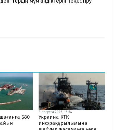
енттердің мүмкіндіктерін теңестіру
8 августа 2026, 16:54
ашағанға $80
Украина КТК
дайын
инфрақұрылымына
шабуыл жасамауға уәде