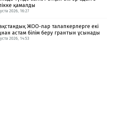
лікке қамалды
уста 2026, 16:27
ақстандық ЖОО-лар талапкерлерге екі
нан астам білім беру грантын ұсынады
уста 2026, 14:53