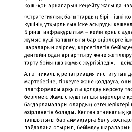
көші-қон арналарын кеңейту жағы да наз
«Стратегиялық бағыттардың бірі – ішкі к
күшінің ұтқырлығын іске асыруды кешенд
Бірінші инфрақұрылым – кейін қоныс ауд
жұмыс күші тапшылығы бар өңірлерге іш
шараларын әзірлеу, көрсетілетін бейімде
деңгейін одан әрі арттыру және жетілдір
тарту бойынша жұмыс жүргізіледі», – дейд
Ал этникалық репатриация институтын д
мәртебесіне, тіркеуге және қолдауға, он
платформасы арқылы қолдау көрсету тәс
берілмек. Жұмыс күші тапшы өңірлерге қ
бағдарламалары олардың өзгешеліктері 
әзірленетін болады. Келген этникалық 
тапшылығы бар аймақтарға бөлу жоспарла
пайдалана отырып, бейімдеу шараларын 