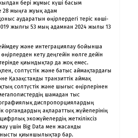
 жылдан бері жұмыс күші басым
е 28 мыңға жуық адам
оныс аударатын өңірлердегі теріс көші-
 2019 жылғы 53 мың адамнан 2024 жылы 13
ейімдеу және интеграциялау бойынша
өңірлерден кету деңгейін нөлге дейін
терінде қиындықтар да жоқ емес.
қпен, солтүстік және батыс аймақтардағы
е Қазақстанды транзиттік аймақ
қтың солтүстік және шығыс өңірлерінен
мегаполистердің шамадан тыс
мографиялық диспропорциялардың
ік органдардың ақпараттық жүйелерінің
 цифрлық экожүйелердің жеткіліксіз
ау үшін Big Data мен жасанды
анысты қиыншылықтар бар.