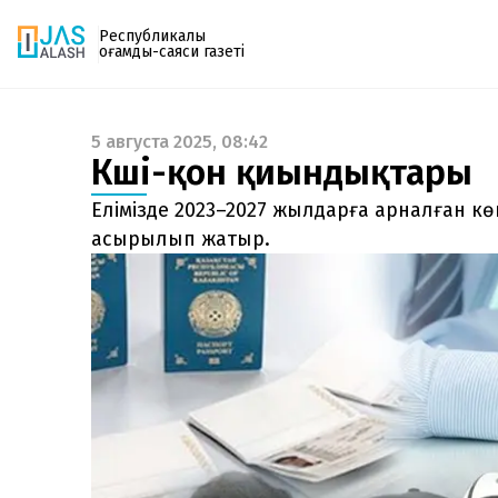
Республикалық
қоғамдық-саяси газеті
5 августа 2025, 08:42
Газетке жазылу
Көші-қон қиындықтары
PDF форматтағы газетті ай сайын электронды
поштаңызға алып отырыңыз. Жаңа нөмір
Елімізде 2023–2027 жылдарға арналған к
шыққан сәтте сізге бірден жіберіледі. Тек email
асырылып жатыр.
енгізіңіз, біз қалғанын өзіміз жібереміз.