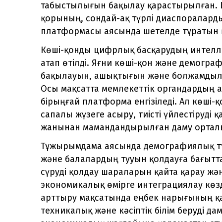
табыстылығын бақылау қарастырылған. 
қорының, сондай-ақ түрлі диаспоралардың
платформасы аясында шетелде тұратын қаза
Көші-қонды цифрлық басқарудың интеллек
атап өтілді. Яғни көші-қон және демогр
бақылауын, ашықтығын және болжамдылы
Осы мақсатта мемлекеттік органдардың ақ
бірыңғай платформа енгізіледі. Ал көші
сапалы жүзеге асыру, тиісті үйлестіруді 
жанынан мамандандырылған даму ортал
Тұжырымдама аясында демографиялық т
және балалардың тууын қолдауға бағытта
сүруді қолдау шараларын қайта қарау жә
экономикалық өмірге интеграциялау көзде
арттыру мақсатында еңбек нарығының қа
техникалық және кәсіптік білім беруді д