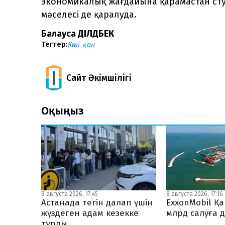
экономикалық жағдайына қарамастан студ
мәселесі де қаралуда.
Балауса ДІЛДӘБЕК
Тегтер:
Көші-қон
Сайт Әкімшілігі
Оқыңыз
8 августа 2026, 17:45
8 августа 2026, 17:16
Астанада тегін далап үшін
ExxonMobil Қ
жүздеген адам кезекке
млрд салуға 
тұрды