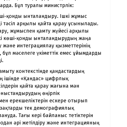
арда. Бұл туралы министрлік:
өші-қонды ынталандыру. Ішкі жұмыс
і тәсіл арқылы қайта қарау ұсынылады.
ару, жұмыспен қамту жүйесі арқылы
кі көші-қонды ынталандырудың жаңа
у және интеграциялау қызметтерінің
у, бұл мәселеге үкіметтік емес ұйымдарды
і.
амыту контекстінде қандастардың
ың ішінде «Қандас» цифрлық
ілдерін қайта қарау жағына мән
оныстандырудың өңірлік
мен ерекшеліктерін ескере отырып
қазақтарды тек демографиялық
нуда. Тағы кері байланыс тетіктерін
одан әрі жетілдіру және интеграцияның