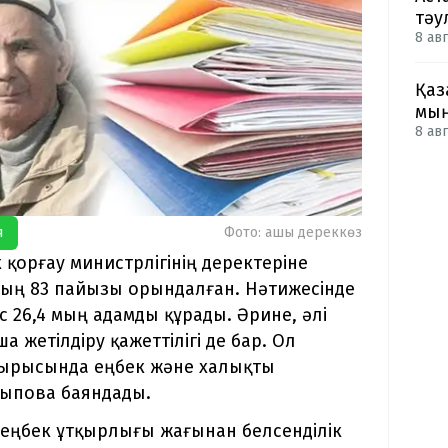
тәу
8 авг
Қаз
мың
8 авг
я
Фото: ашық дереккөз
қорғау министрлігінің деректеріне
дың 83 пайызы орындалған. Нәтижесінде
с 26,4 мың адамды құрады. Әрине, әлі
 жетілдіру қажеттілігі де бар. Ол
отырысында еңбек және халықты
қыпова баяндады.
 еңбек ұтқырлығы жағынан белсенділік