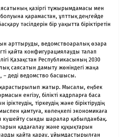
саясатының қазіргі тұжырымдамасы мен
болуына қарамастан, ұлттық деңгейде
қару тәсілдерін бір уақытта біріктіретін
асын арттыруды, ведомствоаралық өзара
ті қайта конфигурациялауды талап
лігі Қазақстан Республикасының 2030
лық саясатын дамыту жөніндегі жаңа
», – деді ведомство басшысы.
 қарастырылып жатыр. Мысалы, еңбек
асын енгізу, білікті кадрларға баса
іріктеудің, тіркеудің және біріктірудің
ұмыспен қамтуға, көлеңкелі экономикаға
ы күшейту сынды шаралар қабылданбақ.
арын қадағалау және құқықтарын
ларды қайта қарау, ұйымдастырылған