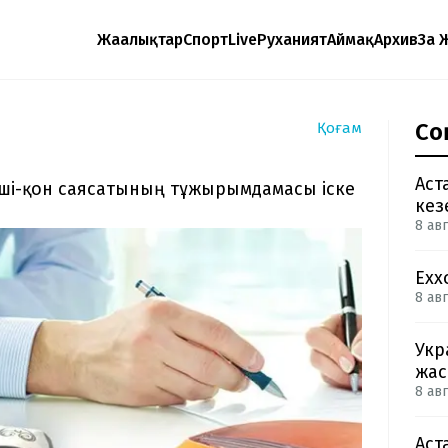
Жаңалықтар
Спорт
Live
Руханият
Аймақ
Архив
Заң 
Со
Қоғам
Аст
өші-қон саясатының тұжырымдамасы іске
кез
8 авг
Exx
8 авг
Укр
жас
8 авг
Аст