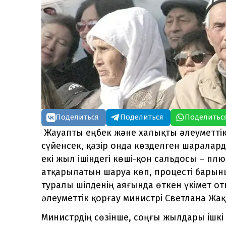
Поделиться
Поделиться
Поделитьс
Жауапты еңбек және халықты әлеуметтік 
сүйенсек, қазір онда көзделген шаралар
екі жыл ішіндегі көші-қон сальдосы – плю
атқарылатын шаруа көп, процесті барынша
туралы шілденің аяғында өткен үкімет 
әлеуметтік қорғау министрі Светлана Жа
Министрдің сөзінше, соңғы жылдары ішкі