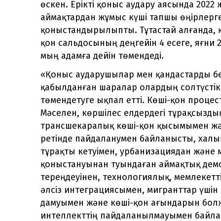
өскен. Ерікті қоныс аудару аясында 2022
аймақтардан жұмыс күші тапшы өңірлерг
қоныстандырылыпты. Тұтастай алғанда, қ
қон сальдосының деңгейін 4 есеге, яғни
мың адамға дейін төмендеді.
«Қоныс аударушылар мен қандастарды б
қабылданған шаралар олардың солтүстік 
төмендетуге ықпал етті. Көші-қон процес
Мәселен, көршілес елдердегі тұрақсызды
трансшекаралық көші-қон қысымымен жән
ретінде пайдаланумен байланысты, халы
тұрақты кетуімен, урбанизациядан және 
қоныстануынан туындаған аймақтық де
тереңдеуінен, технологиялық, мемлекетт
әлсіз интеграциясымен, мигранттар үшін
дамуымен және көші-қон ағындарын болж
интеллекттің пайдаланылмауымен байл