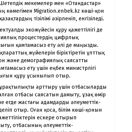
Шетелдік мекемелер мен «Отандастар»
 көмегімен Migration.enbek.kz көші-қон
қтардың тізілімі әзірленіп, енгізіледі.
туалды экожүйесін құру қажеттілігі де
афиялық процестердің цифрлық
ғын қамтамасыз ету әлі де маңызды.
параттық жүйелерін біріктіретін ұлттық
-қон және демографиялық саясатты
қамтамасыз ету үшін еңбек министрлігі
ығын құру ұсынылып отыр.
ұрақтылықты арттыру үшін отбасыларды
лған отбасы саясатын дамыту, ұзақ өмір
не егде жастағы адамдарды әлеуметтік-
ліп отыр. Оған қоса, білім көші-қонын
жеттіліктерін ескере отырып
амыту, отбасының әлеуметтік-