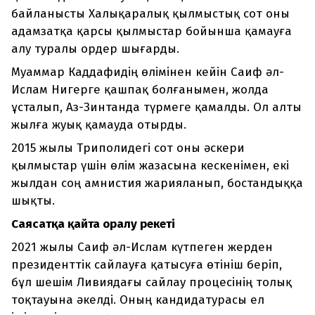
байланысты Халықаралық қылмыстық сот оны
адамзатқа қарсы қылмыстар бойынша қамауға
алу туралы ордер шығарды.
Муаммар Каддафидің өлімінен кейін Саиф әл-
Ислам Нигерге қашпақ болғанымен, жолда
ұсталып, Аз-Зинтанда түрмеге қамалды. Ол алты
жылға жуық қамауда отырды.
2015 жылы Триполидегі сот оны әскери
қылмыстар үшін өлім жазасына кескенімен, екі
жылдан соң амнистия жарияланып, бостандыққа
шықты.
Саясатқа қайта оралу әрекеті
2021 жылы Саиф әл-Ислам күтпеген жерден
президенттік сайлауға қатысуға өтініш беріп,
бұл шешім Ливиядағы сайлау процесінің толық
тоқтауына әкелді. Оның кандидатурасы ел