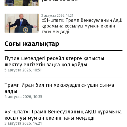
3 августа 2026, 14:21
«51-штат»: Трамп Венесуэланың АҚШ
құрамына қосылуы мүмкін екенін
тағы меңзеді
Соңғы жаңалықтар
Путин шетелдегі ресейліктерге қатысты
шектеу енгізетін заңға қол қойды
5 августа 2026, 10:51
Трамп Иран билігін «екіжүзділік» үшін сынға
алды
4 августа 2026, 10:35
«51-штат»: Трамп Венесуэланың АҚШ құрамына
қосылуы мүмкін екенін тағы меңзеді
3 августа 2026, 14:21