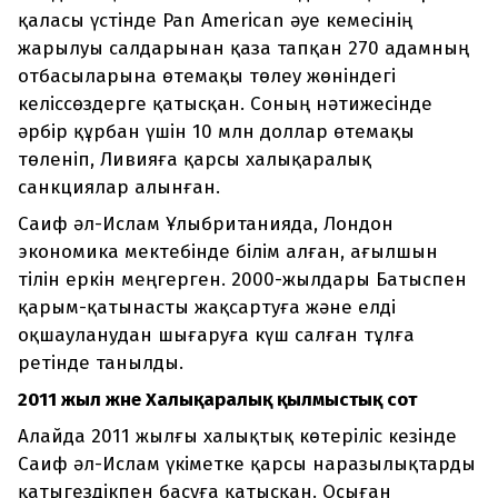
қаласы үстінде Pan American әуе кемесінің
жарылуы салдарынан қаза тапқан 270 адамның
отбасыларына өтемақы төлеу жөніндегі
келіссөздерге қатысқан. Соның нәтижесінде
әрбір құрбан үшін 10 млн доллар өтемақы
төленіп, Ливияға қарсы халықаралық
санкциялар алынған.
Саиф әл-Ислам Ұлыбританияда, Лондон
экономика мектебінде білім алған, ағылшын
тілін еркін меңгерген. 2000-жылдары Батыспен
қарым-қатынасты жақсартуға және елді
оқшауланудан шығаруға күш салған тұлға
ретінде танылды.
2011 жыл және Халықаралық қылмыстық сот
Алайда 2011 жылғы халықтық көтеріліс кезінде
Саиф әл-Ислам үкіметке қарсы наразылықтарды
қатыгездікпен басуға қатысқан. Осыған