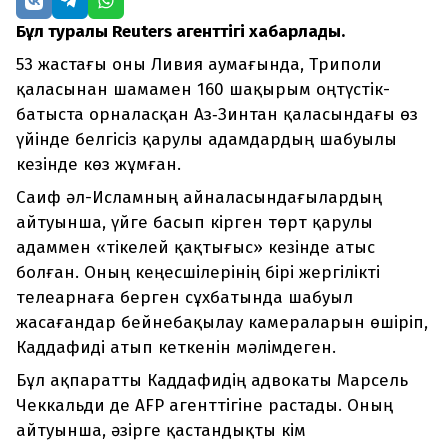
Бұл туралы Reuters агенттігі хабарлады.
53 жастағы оны Ливия аумағында, Триполи
қаласынан шамамен 160 шақырым оңтүстік-
батыста орналасқан Аз‑Зинтан қаласындағы өз
үйінде белгісіз қарулы адамдардың шабуылы
кезінде көз жұмған.
Саиф әл-Исламның айналасындағылардың
айтуынша, үйге басып кірген төрт қарулы
адаммен «тікелей қақтығыс» кезінде атыс
болған. Оның кеңесшілерінің бірі жергілікті
телеарнаға берген сұхбатында шабуыл
жасағандар бейнебақылау камераларын өшіріп,
Каддафиді атып кеткенін мәлімдеген.
Бұл ақпаратты Каддафидің адвокаты Марсель
Чеккальди де AFP агенттігіне растады. Оның
айтуынша, әзірге қастандықты кім