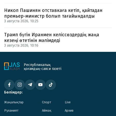
Никол Пашинян отставкаға кетіп, қайтадан
премьер-министр болып тағайындалды
3 августа 2026, 10:25
Трамп бүгін Иранмен келіссөздердің жаңа
кезеңі өтетінін мәлімдеді
3 августа 2026, 10:16
Республикалық
қоғамдық-саяси газеті
Бөлімдер:
Жаңалықтар
Спорт
Live
Руханият
Аймақ
Архив