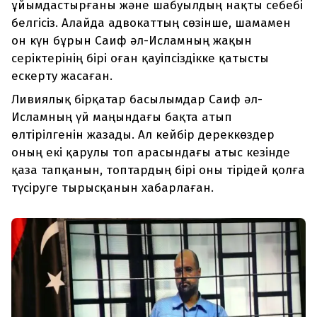
ұйымдастырғаны және шабуылдың нақты себебі
белгісіз. Алайда адвокаттың сөзінше, шамамен
он күн бұрын Саиф әл-Исламның жақын
серіктерінің бірі оған қауіпсіздікке қатысты
ескерту жасаған.
Ливиялық бірқатар басылымдар Саиф әл-
Исламның үй маңындағы бақта атып
өлтірілгенін жазады. Ал кейбір дереккөздер
оның екі қарулы топ арасындағы атыс кезінде
қаза тапқанын, топтардың бірі оны тірідей қолға
түсіруге тырысқанын хабарлаған.