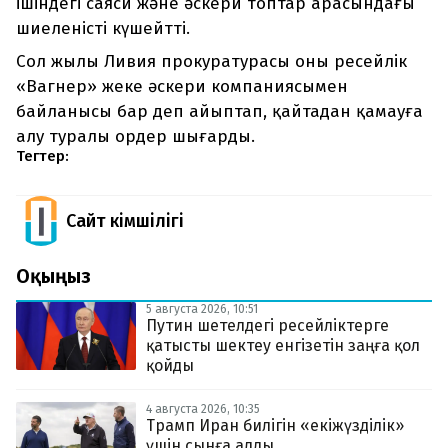
ішіндегі саяси және әскери топтар арасындағы
шиеленісті күшейтті.
Сол жылы Ливия прокуратурасы оны ресейлік
«Вагнер» жеке әскери компаниясымен
байланысы бар деп айыптап, қайтадан қамауға
алу туралы ордер шығарды.
Тегтер:
Сайт Әкімшілігі
Оқыңыз
5 августа 2026, 10:51
Путин шетелдегі ресейліктерге
қатысты шектеу енгізетін заңға қол
қойды
4 августа 2026, 10:35
Трамп Иран билігін «екіжүзділік»
үшін сынға алды