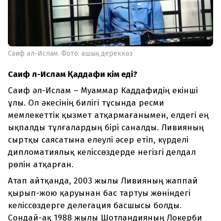
Саиф әл-Ислам. Фото: ашық дереккөз
Саиф әл-Ислам Қаддафи кім еді?
Саиф әл-Ислам – Муаммар Каддафидің екінші
ұлы. Ол әкесінің билігі тұсында ресми
мемлекеттік қызмет атқармағанымен, елдегі ең
ықпалды тұлғалардың бірі саналды. Ливияның
сыртқы саясатына елеулі әсер етіп, күрделі
дипломатиялық келіссөздерде негізгі делдал
рөлін атқарған.
Атап айтқанда, 2003 жылы Ливияның жаппай
қырып-жою қаруынан бас тартуы жөніндегі
келіссөздерге делегация басшысы болды.
Сондай-ақ 1988 жылы Шотландияның Локерби