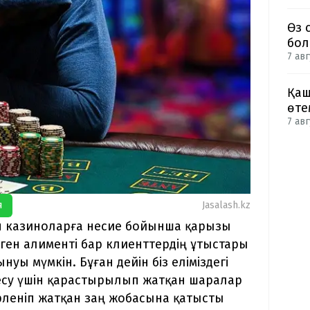
Өз 
бол
7 авг
Қаш
өте
7 авг
я
Jasalash.kz
н казиноларға несие бойынша қарызы
еген алименті бар клиенттердің ұтыстары
уы мүмкін. Бұған дейін біз еліміздегі
су үшін қарастырылып жатқан шаралар
рленіп жатқан заң жобасына қатысты