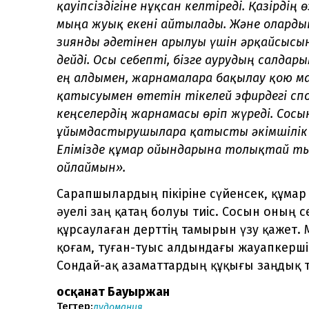
қауіпсіздігіне нұқсан келтіреді. Қазірдің
мыңға жуық екені айтылады. Және оларды
зиянды әдетінен арылуы үшін әрқайсысын
дейді. Осы себепті, бізге аурудың салдары
ең алдымен, жарнамаларға бақылау қою м
қатысуымен өтетін тікелей эфирдегі сп
кеңселердің жарнамасы өріп жүреді. Сосы
ұйымдастырушыларға қатысты әкімшілік 
Елімізде құмар ойындарына толықтай т
ойлаймын».
Сарапшылардың пікіріне сүйенсек, құмар 
әуелі заң қатаң болуы тиіс. Сосын оның се
құрсаулаған дерттің тамырын үзу қажет.
қоғам, туған-туыс алдындағы жауапкершіл
Сондай-ақ азаматтардың құқығы заңдық 
Қосқанат Бауыржан
Тегтер:
лудомания