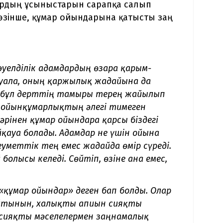
ардың ұсыныстарын сарапқа салып
сөзінше, құмар ойындарына қатысты заң
тәуелділік адамдардың өзара қарым-
уалға, оның қаржылық жағдайына да
 да бұл дерттің тамыры терең жайылып
осы ойынқұмарлықтың әлегі тимеген
рінен құмар ойындарға қарсы біздегі
ауға болады. Адамдар не үшін ойынға
меттік тең емес жағдайда өмір сүреді.
олғысы келеді. Сөйтіп, өзіне ғана емес,
«құмар ойындар» деген бап болды. Олар
йтынын, халықты апиын сияқты
 сияқты мәселелермен заңнамалық