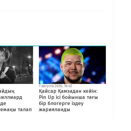
7 августа 2026, 16:43
байдың
Қайсар Қамзадан кейін:
миллиард
Pin Up ісі бойынша тағы
нде
бір блогерге іздеу
темақы талап
жарияланды