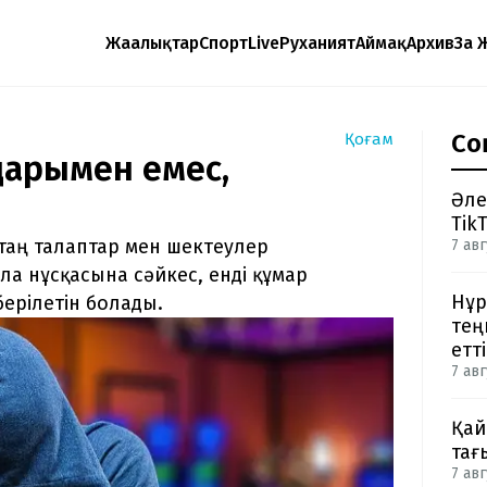
Жаңалықтар
Спорт
Live
Руханият
Аймақ
Архив
Заң 
Со
Қоғам
дарымен емес,
Әле
Tik
таң талаптар мен шектеулер
7 авг
а нұсқасына сәйкес, енді құмар
Нұр
берілетін болады.
тең
етті
7 авг
Қай
тағ
7 авг