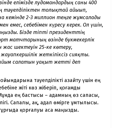
 өзінде елімізде лудомандардың саны 400
ң тәуелділіктен толықтай айығып,
а кемінде 2-3 миллион теңге жұмсалады
мен емес, себебімен күресу керек. Ол үшін,
аңызды. Бізде тіпті президенттің
орт матчтарының өзінде букмекерлік
н жас шектеуін 25-ке көтеру,
жауапкершілік жеткіліксіз сияқты.
ыйым салатын уақыт жетті деп
ойындарына тәуелділікті азайту үшін ең
бебіне жіті көз жіберіп, қоғамды
 Мұнда ең бастысы – адамның өз сапасы,
ігі. Сапалы, ақ, адал өмірге ұмтылысы.
тұрғыда қорғалуы аса маңызды.