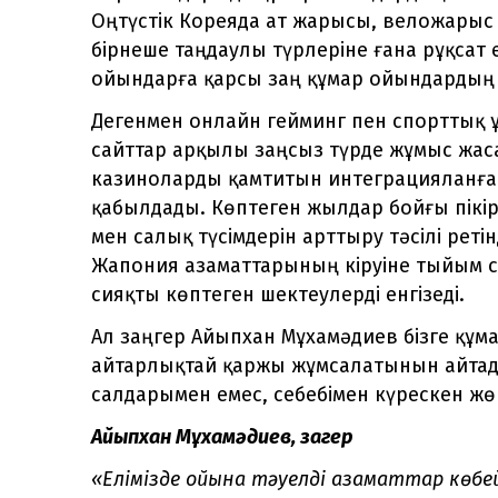
Оңтүстік Кореяда ат жарысы, веложарыс
бірнеше таңдаулы түрлеріне ғана рұқсат 
ойындарға қарсы заң құмар ойындардың 
Дегенмен онлайн гейминг пен спорттық 
сайттар арқылы заңсыз түрде жұмыс жас
казиноларды қамтитын интеграцияланған 
қабылдады. Көптеген жылдар бойғы пікір
мен салық түсімдерін арттыру тәсілі рет
Жапония азаматтарының кіруіне тыйым 
сияқты көптеген шектеулерді енгізеді.
Ал заңгер Айыпхан Мұхамәдиев бізге құм
айтарлықтай қаржы жұмсалатынын айтад
салдарымен емес, себебімен күрескен жөн
Айыпхан Мұхамәдиев, заңгер
«Елімізде ойынға тәуелді азаматтар көбей