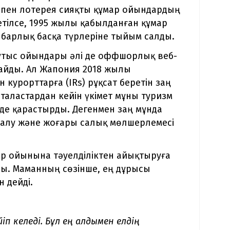
 пен лотерея сияқты құмар ойындардың
етілсе, 1995 жылы қабылданған құмар
барлық басқа түрлеріне тыйым салды.
ұтыс ойындары әлі де оффшорлық веб-
айды. Ал Жапония 2018 жылы
курорттарға (IRs) рұқсат беретін заң
таластардан кейін үкімет мұны туризм
інде қарастырды. Дегенмен заң мұнда
салу және жоғары салық мөлшерлемесі
ар ойынына тәуелділіктен айықтыруға
ы. Маманның сөзінше, ең дұрысы
 дейді.
іп келеді. Бұл ең алдымен елдің