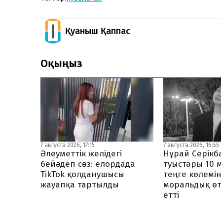
Қуаныш Қаппас
Оқыңыз
7 августа 2026, 17:15
7 августа 2026, 16:55
Әлеуметтік желідегі
Нұрай Серік
бейәдеп сөз: елордада
туыстары 10 
TikTok қолданушысы
теңге көлемі
жауапқа тартылды
моральдық ө
етті