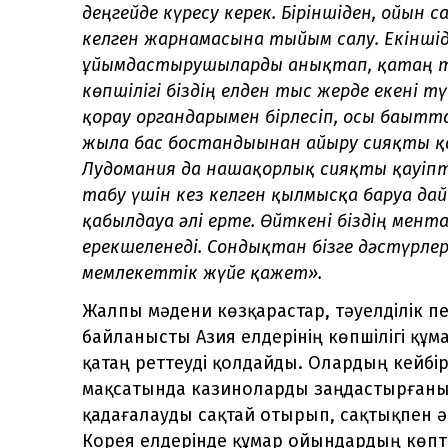
деңгейде күресу керек. Біріншіден, ойын
келген жарнамасына тыйым салу. Екінші
ұйымдастырушыларды анықтап, қатаң т
көпшілігі біздің елден тыс жерде екені тү
қорғау органдарымен бірлесіп, осы бағытт
жылға бас бостандығынан айыру сияқты 
Лудомания да нашақорлық сияқты қауіпті 
табу үшін кез келген қылмысқа баруға д
қабылдауға әлі ерте. Өйткені біздің мен
ерекшеленеді. Сондықтан бізге дәстүрлер
мемлекеттік жүйе қажет».
Жалпы мәдени көзқарастар, тәуелділік 
байланысты Азия елдерінің көпшілігі құ
қатаң реттеуді қолдайды. Олардың кейбі
мақсатында казиноларды заңдастырғаным
қадағалауды сақтай отырып, сақтықпен әр
Корея елдерінде құмар ойындардың көпт