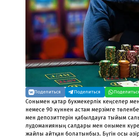
Поделиться
Поделиться
Поделитьс
Сонымен қатар букмекерлік кеңселер ме
немесе 90 күннен астам мерзімге төленб
мен депозиттерін қабылдауға тыйым салын
лудоманияның салдары мен онымен күре
жайлы айтқан болатынбыз. Бүгін осы әзі