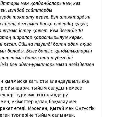
 сайттары мен қолданбаларының кез
ден, мұндай сайттарды
үрде тоқтату керек. Бұл алаяқтардың
сінікті, дегенмен басқа елдердің құқық
а жұмыс істеу қажет. Кем дегенде 10
қатаң шаралар қарастырылуы керек.
кесел. Ойынға тәуелді болған адам ақша
айын болады. Бізге батыс құндылықтарын
талитетіміз батыстан түбегейлі
іміз бен әдет-ғұрыптарымызға негізделген
пен қылмысқа қатысты алаңдаушылыққа
мар ойындарға тыйым салуды немесе
реулері туризмді ынталандыру
ен, үкіметтер қатаң бақылау мен
екет етеді. Мәселен, Қытай мен Оңтүстік
еген түрлеріне тыйым салынған.