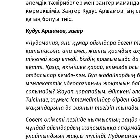
әлемдік тәжірибелер мен заңгер маманд
көрмекшіміз. Заңгер Кудус Аршамовтың 
қатаң болуы тиіс.
Кудус Аршамов, заңгер
«Лудомания, яғни құмар ойындарға деген 
қатынасына ғана емес, жалпы қоғамдық ах
тікелей әсер етеді. Біздің қоғамымызда
кетті. Қазір, өкінішке қарай, елімізде 
отбасылар кемде-кем. Бұл жағдайлардың бә
мемлекеттік идеологияның жоқтығын байқ
салынады? Жауап қарапайым. Өйткені әлеу
Тиісінше, жұмыс істемейтіндер бірден бай б
жақындарына да зиянын тигізіп тынады.
Совет өкіметі кезінде қылмыстық заңда 
мұндай ойындардың жақсылыққа апарма
улайтындығын жақсы түсінді. Лудомания