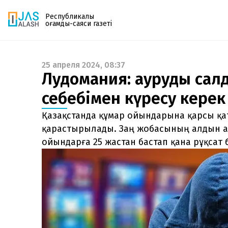
Республикалық
қоғамдық-саяси газеті
25 апреля 2024, 08:37
Газетке жазылу
Лудомания: аурудың сал
PDF форматтағы газетті ай сайын электронды
себебімен күресу керек
поштаңызға алып отырыңыз. Жаңа нөмір
шыққан сәтте сізге бірден жіберіледі. Тек email
Қазақстанда құмар ойындарына қарсы қа
енгізіңіз, біз қалғанын өзіміз жібереміз.
қарастырылады. Заң жобасының алдын ал
ойындарға 25 жастан бастап қана рұқсат 