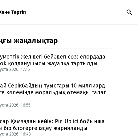
Және Тәртіп
ңғы жаңалықтар
уметтік желідегі бейәдеп сөз: елордада
Tok қолданушысы жауапқа тартылды
уста 2026, 17:15
ай Серікбайдың туыстары 10 миллиард
ге көлемінде моральдық өтемақы талап
уста 2026, 16:55
сар Қамзадан кейін: Pin Up ісі бойынша
ы бір блогерге іздеу жарияланды
уста 2026, 16:43