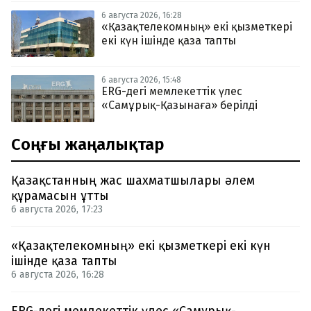
6 августа 2026, 16:28
«Қазақтелекомның» екі қызметкері
екі күн ішінде қаза тапты
6 августа 2026, 15:48
ERG-дегі мемлекеттік үлес
«Самұрық-Қазынаға» берілді
Соңғы жаңалықтар
Қазақстанның жас шахматшылары әлем
құрамасын ұтты
6 августа 2026, 17:23
«Қазақтелекомның» екі қызметкері екі күн
ішінде қаза тапты
6 августа 2026, 16:28
ERG-дегі мемлекеттік үлес «Самұрық-