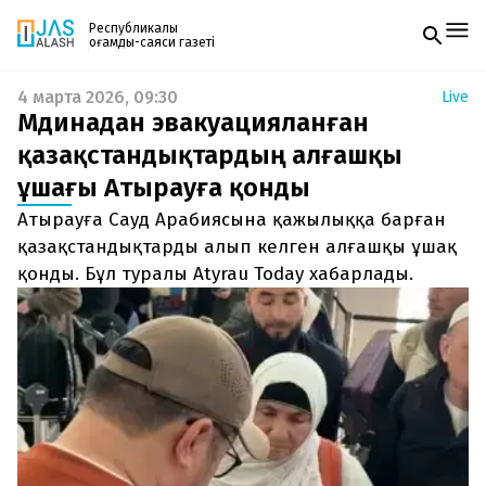
Республикалық
қоғамдық-саяси газеті
4 марта 2026, 09:30
Live
Жаңалықтар
Мәдинадан эвакуацияланған
Спорт
Газетке жазылу
Live
қазақстандықтардың алғашқы
PDF форматтағы газетті ай сайын электронды
Руханият
ұшағы Атырауға қонды
поштаңызға алып отырыңыз. Жаңа нөмір
Аймақ
шыққан сәтте сізге бірден жіберіледі. Тек email
Архив
Атырауға Сауд Арабиясына қажылыққа барған
енгізіңіз, біз қалғанын өзіміз жібереміз.
Заң және тәртіп
қазақстандықтарды алып келген алғашқы ұшақ
қонды. Бұл туралы Atyrau Today хабарлады.
Редакциямен байланыс
+7 708 604 51 06
Жарнама бөлімі
+7 701 220 64 52
Пошта
zhasalash100@gmail.com