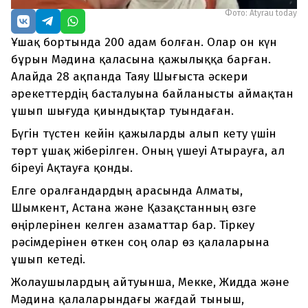
Фото: Atyrau today
Ұшақ бортында 200 адам болған. Олар он күн
бұрын Мәдина қаласына қажылыққа барған.
Алайда 28 ақпанда Таяу Шығыста әскери
әрекеттердің басталуына байланысты аймақтан
ұшып шығуда қиындықтар туындаған.
Бүгін түстен кейін қажыларды алып кету үшін
төрт ұшақ жіберілген. Оның үшеуі Атырауға, ал
біреуі Ақтауға қонды.
Елге оралғандардың арасында Алматы,
Шымкент, Астана және Қазақстанның өзге
өңірлерінен келген азаматтар бар. Тіркеу
рәсімдерінен өткен соң олар өз қалаларына
ұшып кетеді.
Жолаушылардың айтуынша, Мекке, Жидда және
Мәдина қалаларындағы жағдай тыныш,