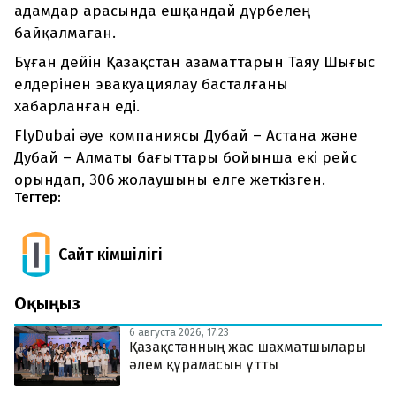
адамдар арасында ешқандай дүрбелең
байқалмаған.
Бұған дейін Қазақстан азаматтарын Таяу Шығыс
елдерінен эвакуациялау басталғаны
хабарланған еді.
FlyDubai әуе компаниясы Дубай – Астана және
Дубай – Алматы бағыттары бойынша екі рейс
орындап, 306 жолаушыны елге жеткізген.
Тегтер:
Сайт Әкімшілігі
Оқыңыз
6 августа 2026, 17:23
Қазақстанның жас шахматшылары
әлем құрамасын ұтты