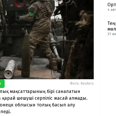
Орт
4 авг
Тең
мөл
31 и
я
Фото: Reuters
ялық мақсаттарының бірі саналатын
 қарай шешуші серпіліс жасай алмады.
 Донецк облысын толық басып алу
леді.