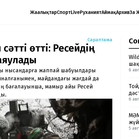
Жаңалықтар
Спорт
Live
Руханият
Аймақ
Архив
Заң 
Со
Сараптама
сәтті өтті: Ресейдің
Wil
аяулады
шақ
ғы нысандарға жаппай шабуылдары
6 авг
айналғанымен, майдандағы жағдай да
Той
ың бағалауынша, мамыр айы Ресей
дәс
ды.
6 авг
МӘМ
жүй
5 авг