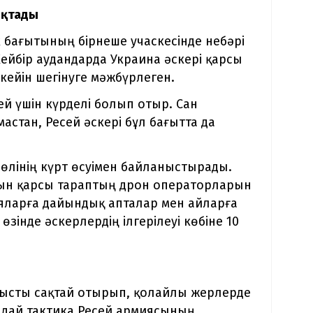
тоқтады
 бағытының бірнеше учаскесінде небәрі
ейбір аудандарда Украина әскері қарсы
кейін шегінуге мәжбүрлеген.
й үшін күрделі болып отыр. Сан
стан, Ресей әскері бұл бағытта да
лінің күрт өсуімен байланыстырады.
рын қарсы тараптың дрон операторларын
яларға дайындық апталар мен айларға
өзінде әскерлердің ілгерілеуі көбіне 10
анысты сақтай отырып, қолайлы жерлерде
ндай тактика Ресей армиясының