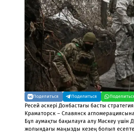
Поделиться
Поделиться
Поделитьс
Ресей әскері Донбастағы басты стратеги
Краматорск – Славянск агломерациясына
Бұл аумақты бақылауға алу Мәскеу үшін
жолындағы маңызды кезең болып есепте