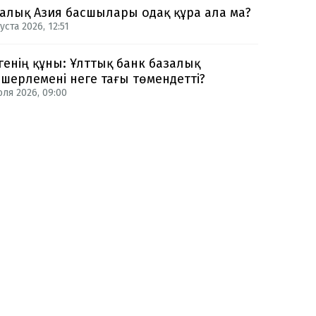
алық Азия басшылары одақ құра ала ма?
уста 2026, 12:51
генің құны: Ұлттық банк базалық
шерлемені неге тағы төмендетті?
юля 2026, 09:00