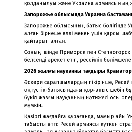
қолданылуы және Украина армиясының же
Запорожье облысында Украина бастаман
Запорожье облысының батыс бөлігінде У
алған бірнеше елді мекен үшін қарсы шаб
қайтарып алған.
Соның ішінде Приморск пен Степногорск
белсенді әрекет етіп, ресейлік бөлімшел
2026 жылғы науқанның тағдыры Краматор
Әскери сарапшылардың пікірінше, Ресей
оңтүстік-батысындағы қорғаныс шебін б
бүкіл жазғы науқанның нәтижесі осы опе
мүмкін.
Қазіргі жағдайға қарағанда, мамыр айы 
табысты өтті: Ресей армиясы күткен стра
алмады, ал Украина бірқатар бағытта ба