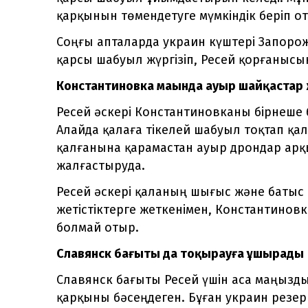
қарқынын төмендетуге мүмкіндік беріп о
Соңғы апталарда украин күштері Запорож
қарсы шабуыл жүргізіп, Ресей қорғанысын
Константиновка маңында ауыр шайқастар
Ресей әскері Константиновканы бірнеше
Алайда қалаға тікелей шабуыл тоқтап қа
қалғанына қарамастан ауыр дрондар ар
жалғастыруда.
Ресей әскері қаланың шығыс және батыс ш
жетістіктерге жеткенімен, Константиновк
болмай отыр.
Славянск бағыты да тоқырауға ұшырады
Славянск бағыты Ресей үшін аса маңызд
қарқыны бәсеңдеген. Бұған украин резерв