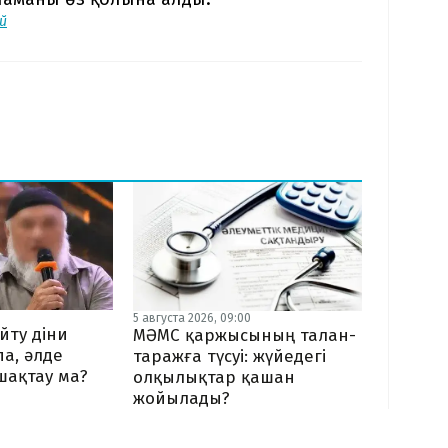
й
5 августа 2026, 09:00
йту діни
МӘМС қаржысының талан-
па, әлде
таражға түсуі: жүйедегі
шақтау ма?
олқылықтар қашан
жойылады?