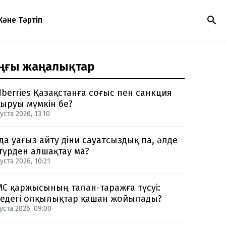
Және Тәртіп
ңғы жаңалықтар
dberries Қазақстанға соғыс пен санкция
ыруы мүмкін бе?
уста 2026, 13:10
да уағыз айту діни сауатсыздық па, әлде
түрден алшақтау ма?
уста 2026, 10:21
С қаржысының талан-таражға түсуі:
едегі олқылықтар қашан жойылады?
уста 2026, 09:00