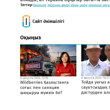
Тегтер:
Украина
Украина әскері
дрон иран украина ресе
Сайт Әкімшілігі
Оқыңыз
6 августа 2026, 10:21
6 августа 2026, 13:10
Тойда уағыз а
Wildberries Қазақстанға
сауатсыздық 
соғыс пен санкция
дәстүрден ал
шақыруы мүмкін бе?