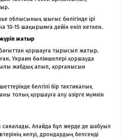
тыр.
ье облысының шығыс бөлігінде ірі
а 10-15 шақырымға дейін еніп кеткен.
 жүріп жатыр
 бағыттан қоршауға тырысып жатыр.
лған. Украин бөлімшелері қоршауда
қылы жабдық алып, қорғанысын
еттерінде белгілі бір тактикалық
аны толық қоршауға алу әзірге мүмкін
ы саналады. Алайда бұл жерде де шабуыл
терінің келуі, дрондардың белсенді