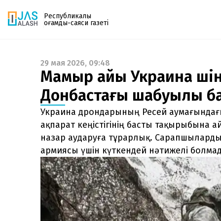
Республикалық
қоғамдық-саяси газеті
29 мая 2026, 09:48
Газетке жазылу
Мамыр айы Украина үшін 
PDF форматтағы газетті ай сайын электронды
Донбастағы шабуылы б
поштаңызға алып отырыңыз. Жаңа нөмір
шыққан сәтте сізге бірден жіберіледі. Тек email
Украина дрондарының Ресей аумағында
енгізіңіз, біз қалғанын өзіміз жібереміз.
ақпарат кеңістігінің басты тақырыбына 
назар аударуға тұрарлық. Сарапшылард
армиясы үшін күткендей нәтижелі болма