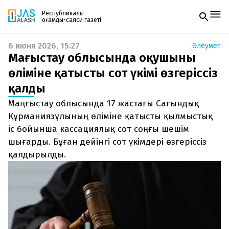
Республикалық
қоғамдық-саяси газеті
6 июня 2026, 15:27
Әлеумет
Жаңалықтар
Маңғыстау облысында оқушының
Спорт
Газетке жазылу
Live
өліміне қатысты сот үкімі өзгеріссіз
PDF форматтағы газетті ай сайын электронды
Руханият
қалды
поштаңызға алып отырыңыз. Жаңа нөмір
Аймақ
шыққан сәтте сізге бірден жіберіледі. Тек email
Архив
Маңғыстау облысында 17 жастағы Сағындық
енгізіңіз, біз қалғанын өзіміз жібереміз.
Заң және тәртіп
Құрманиязұлының өліміне қатысты қылмыстық
іс бойынша кассациялық сот соңғы шешім
Редакциямен байланыс
шығарды. Бұған дейінгі сот үкімдері өзгеріссіз
+7 708 604 51 06
Жарнама бөлімі
қалдырылды.
+7 701 220 64 52
Пошта
zhasalash100@gmail.com