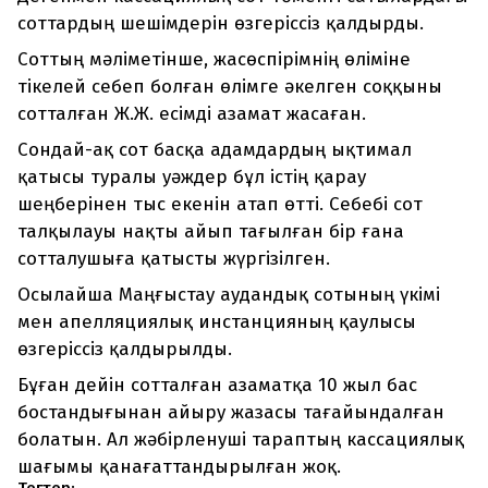
соттардың шешімдерін өзгеріссіз қалдырды.
Соттың мәліметінше, жасөспірімнің өліміне
тікелей себеп болған өлімге әкелген соққыны
сотталған Ж.Ж. есімді азамат жасаған.
Сондай-ақ сот басқа адамдардың ықтимал
қатысы туралы уәждер бұл істің қарау
шеңберінен тыс екенін атап өтті. Себебі сот
талқылауы нақты айып тағылған бір ғана
сотталушыға қатысты жүргізілген.
Осылайша Маңғыстау аудандық сотының үкімі
мен апелляциялық инстанцияның қаулысы
өзгеріссіз қалдырылды.
Бұған дейін сотталған азаматқа 10 жыл бас
бостандығынан айыру жазасы тағайындалған
болатын. Ал жәбірленуші тараптың кассациялық
шағымы қанағаттандырылған жоқ.