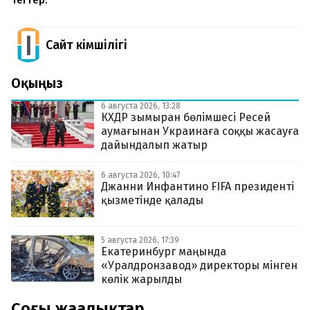
Тегтер:
Сайт Әкімшілігі
Оқыңыз
6 августа 2026, 13:28
КХДР зымыран бөлімшесі Ресей
аумағынан Украинаға соққы жасауға
дайындалып жатыр
6 августа 2026, 10:47
Джанни Инфантино FIFA президенті
қызметінде қалады
5 августа 2026, 17:39
Екатеринбург маңында
«Уралдронзавод» директоры мінген
көлік жарылды
Соңғы жаңалықтар