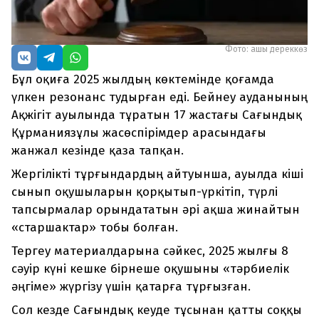
Фото: ашық дереккөз
Бұл оқиға 2025 жылдың көктемінде қоғамда
үлкен резонанс тудырған еді. Бейнеу ауданының
Ақжігіт ауылында тұратын 17 жастағы Сағындық
Құрманиязұлы жасөспірімдер арасындағы
жанжал кезінде қаза тапқан.
Жергілікті тұрғындардың айтуынша, ауылда кіші
сынып оқушыларын қорқытып-үркітіп, түрлі
тапсырмалар орындататын әрі ақша жинайтын
«старшактар» тобы болған.
Тергеу материалдарына сәйкес, 2025 жылғы 8
сәуір күні кешке бірнеше оқушыны «тәрбиелік
әңгіме» жүргізу үшін қатарға тұрғызған.
Сол кезде Сағындық кеуде тұсынан қатты соққы