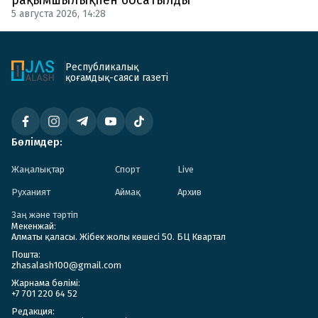
5 августа 2026, 14:28
Республикалық
қоғамдық-саяси газеті
Бөлімдер:
Жаңалықтар
Спорт
Live
Руханият
Аймақ
Архив
Заң және тәртіп
Мекенжай:
Алматы қаласы. Жібек жолы көшесі 50. БЦ Квартал
Пошта:
zhasalash100@gmail.com
Жарнама бөлімі:
+7 701 220 64 52
Редакция: