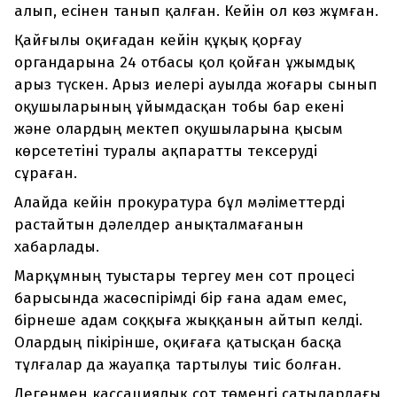
алып, есінен танып қалған. Кейін ол көз жұмған.
Қайғылы оқиғадан кейін құқық қорғау
органдарына 24 отбасы қол қойған ұжымдық
арыз түскен. Арыз иелері ауылда жоғары сынып
оқушыларының ұйымдасқан тобы бар екені
және олардың мектеп оқушыларына қысым
көрсететіні туралы ақпаратты тексеруді
сұраған.
Алайда кейін прокуратура бұл мәліметтерді
растайтын дәлелдер анықталмағанын
хабарлады.
Марқұмның туыстары тергеу мен сот процесі
барысында жасөспірімді бір ғана адам емес,
бірнеше адам соққыға жыққанын айтып келді.
Олардың пікірінше, оқиғаға қатысқан басқа
тұлғалар да жауапқа тартылуы тиіс болған.
Дегенмен кассациялық сот төменгі сатылардағы