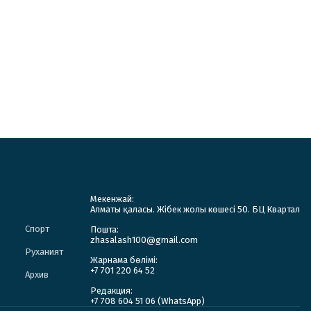
Мекенжай:
Алматы қаласы. Жібек жолы көшесі 50. БЦ Квартал
Спорт
Пошта:
zhasalash100@gmail.com
Руханият
Жарнама бөлімі:
+7 701 220 64 52
Архив
Редакция:
+7 708 604 51 06 (WhatsApp)