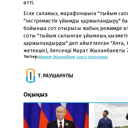
өтті.
Еске саламыз, марафоншыға "тыйым салы
"экстремистік ұйымды қаржыландыру" ба
бойынша сот отырысы жабық режимде өтт
соты "тыйым салынған ұйымның қызметін
қаржыландырды" деп айыпталған "Алға, 
жетекшісі, белсенді Марат Жыланбаевты
Тегтер:
Марат Жыланбаев
саяси тапсырыс
Т. РАУШАНҰЛЫ
Оқыңыз