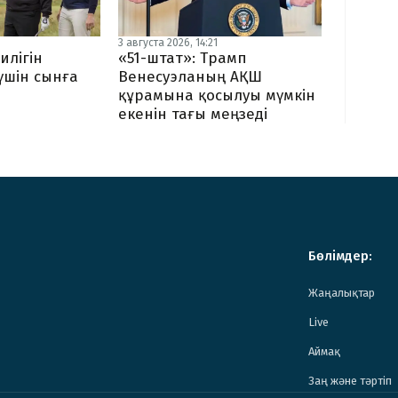
3 августа 2026, 14:21
илігін
«51-штат»: Трамп
 үшін сынға
Венесуэланың АҚШ
құрамына қосылуы мүмкін
екенін тағы меңзеді
Бөлімдер:
Жаңалықтар
Live
Аймақ
Заң және тәртіп