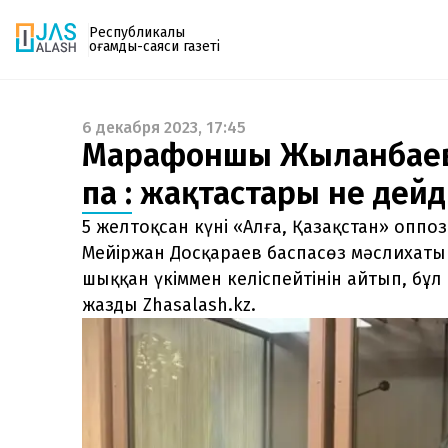
Республикалық
қоғамдық-саяси газеті
6 декабря 2023, 17:45
Газетке жазылу
Марафоншы Жыланбаевты
PDF форматтағы газетті ай сайын электронды
па : жақтастары не дейд
поштаңызға алып отырыңыз. Жаңа нөмір
шыққан сәтте сізге бірден жіберіледі. Тек email
5 желтоқсан күні «Алға, Қазақстан» опп
енгізіңіз, біз қалғанын өзіміз жібереміз.
Мейіржан Досқараев баспасөз мәслихатын
шыққан үкіммен келіспейтінін айтып, бұл 
жазды Zhasalash.kz.