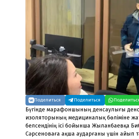
Поделиться
Поделиться
Поделитьс
Бүгінде марафоншының денсаулығы денс
изоляторының медициналық бөліміне жа
белсендінің ісі бойынша Жыланбаевқа Б
Сәрсеноваға ақша аударғаны үшін айып 