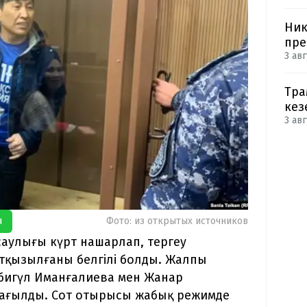
Ник
пре
3 авг
Тра
кез
3 авг
я
Фото: из открытых источников
аулығы күрт нашарлап, тергеу
тқызылғаны белгілі болды. Жалпы
ибигүл Иманғалиева мен Жанар
тағылды. Сот отырысы жабық режимде