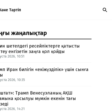
Және Тәртіп
ңғы жаңалықтар
ин шетелдегі ресейліктерге қатысты
теу енгізетін заңға қол қойды
уста 2026, 10:51
мп Иран билігін «екіжүзділік» үшін сынға
ды
уста 2026, 10:35
-штат»: Трамп Венесуэланың АҚШ
амына қосылуы мүмкін екенін тағы
зеді
уста 2026, 14:21