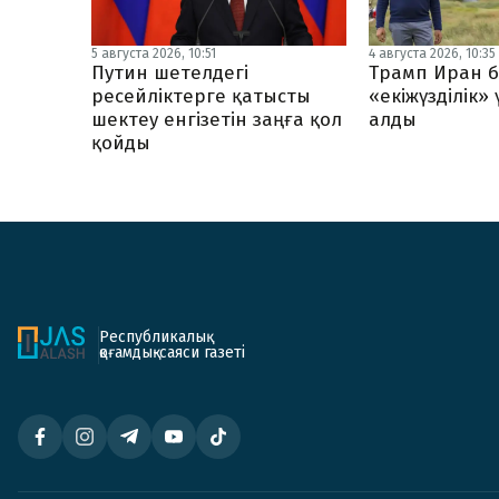
5 августа 2026, 10:51
4 августа 2026, 10:35
Путин шетелдегі
Трамп Иран б
ресейліктерге қатысты
«екіжүзділік»
шектеу енгізетін заңға қол
алды
қойды
Республикалық
қоғамдық-саяси газеті