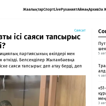
Жаңалықтар
Спорт
Live
Руханият
Аймақ
Архив
Заң 
Со
Саясат
ң ісі саяси тапсырыс
Пут
і?
шек
озициялық партиясының өкілдері мен
5 авг
 өткізді. Белсенділер Жыланбаевқа
Тра
іске саяси тапсырыс деп атау берді, деп
ал
4 авг
«51
құр
мең
3 авг