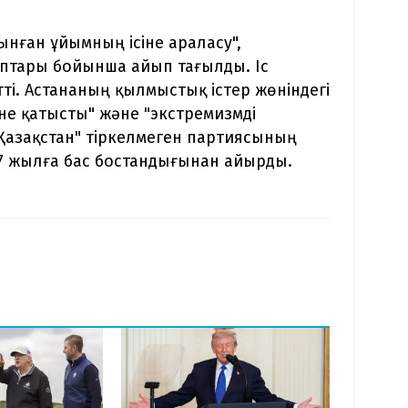
нған ұйымның ісіне араласу",
птары бойынша айып тағылды. Іс
і. Астананың қылмыстық істер жөніндегі
е қатысты" және "экстремизмді
Қазақстан" тіркелмеген партиясының
 7 жылға бас бостандығынан айырды.