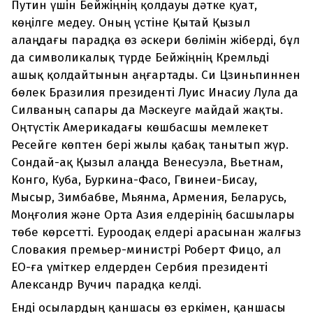
Путин үшін Бейжіңнің қолдауы дәтке қуат,
көңілге медеу. Оның үстіне Қытай Қызыл
алаңдағы парадқа өз әскери бөлімін жіберді, бұл
да символикалық түрде Бейжіңнің Кремльді
ашық қолдайтынын аңғартады. Си Цзиньпиннен
бөлек Бразилия президенті Луис Инасиу Лула да
Силваның сапары да Мәскеуге майдай жақты.
Оңтүстік Америкадағы көшбасшы мемлекет
Ресейге көптен бері жылы қабақ танытып жүр.
Сондай-ақ Қызыл алаңда Венесуэла, Вьетнам,
Конго, Куба, Буркина-Фасо, Гвинеи-Бисау,
Мысыр, Зимбабве, Мьянма, Армения, Беларусь,
Моңғолия және Орта Азия елдерінің басшылары
төбе көрсетті. Еуроодақ елдері арасынан жалғыз
Словакия премьер-министрі Роберт Фицо, ал
ЕО-ға үміткер елдерден Сербия президенті
Александр Вучич парадқа келді.
Енді осылардың қаншасы өз еркімен, қаншасы