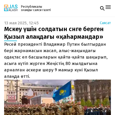
Республикалық
қоғамдық-саяси газеті
13 мая 2025, 12:45
Саясат
Жаңалықтар
Мәскеу үшін солдатын сәнге берген
Спорт
Газетке жазылу
Live
Қызыл алаңдағы «қаһармандар»
PDF форматтағы газетті ай сайын электронды
Руханият
Ресей президенті Владимир Путин былтырдан
поштаңызға алып отырыңыз. Жаңа нөмір
Аймақ
шыққан сәтте сізге бірден жіберіледі. Тек email
бері жарнамасын жасап, алыс-жақындағы
Архив
енгізіңіз, біз қалғанын өзіміз жібереміз.
Заң және тәртіп
одақтас ел басшыларын қайта-қайта шақырып,
асыға күтіп жүрген Жеңістің 80 жылдығына
Редакциямен байланыс
арналған әскери шеру 9 мамыр күні Қызыл
+7 708 604 51 06
алаңда өтті.
Жарнама бөлімі
+7 701 220 64 52
Пошта
zhasalash100@gmail.com