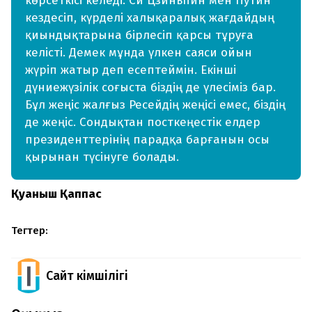
көрсеткісі келеді. Си Цзиньпин мен Путин
кездесіп, күрделі халықаралық жағдайдың
қиындықтарына бірлесіп қарсы тұруға
келісті. Демек мұнда үлкен саяси ойын
жүріп жатыр деп есептеймін. Екінші
дүниежүзілік соғыста біздің де үлесіміз бар.
Бұл жеңіс жалғыз Ресейдің жеңісі емес, біздің
де жеңіс. Сондықтан посткеңестік елдер
президенттерінің парадқа барғанын осы
қырынан түсінуге болады.
Қуаныш Қаппас
Тегтер:
Сайт Әкімшілігі