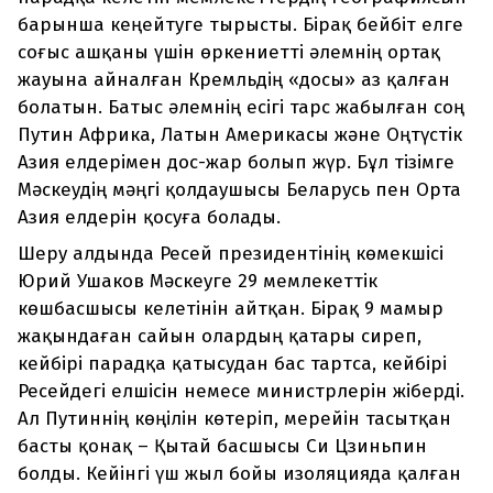
барынша кеңейтуге тырысты. Бірақ бейбіт елге
соғыс ашқаны үшін өркениетті әлемнің ортақ
жауына айналған Кремльдің «досы» аз қалған
болатын. Батыс әлемнің есігі тарс жабылған соң
Путин Африка, Латын Америкасы және Оңтүстік
Азия елдерімен дос-жар болып жүр. Бұл тізімге
Мәскеудің мәңгі қолдаушысы Беларусь пен Орта
Азия елдерін қосуға болады.
Шеру алдында Ресей президентінің көмекшісі
Юрий Ушаков Мәскеуге 29 мемлекеттік
көшбасшысы келетінін айтқан. Бірақ 9 мамыр
жақындаған сайын олардың қатары сиреп,
кейбірі парадқа қатысудан бас тартса, кейбірі
Ресейдегі елшісін немесе министрлерін жіберді.
Ал Путиннің көңілін көтеріп, мерейін тасытқан
басты қонақ – Қытай басшысы Си Цзиньпин
болды. Кейінгі үш жыл бойы изоляцияда қалған