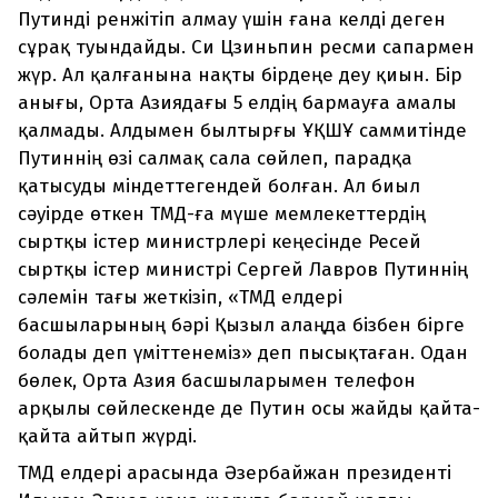
Путинді ренжітіп алмау үшін ғана келді деген
сұрақ туындайды. Си Цзиньпин ресми сапармен
жүр. Ал қалғанына нақты бірдеңе деу қиын. Бір
анығы, Орта Азиядағы 5 елдің бармауға амалы
қалмады. Алдымен былтырғы ҰҚШҰ саммитінде
Путиннің өзі салмақ сала сөйлеп, парадқа
қатысуды міндеттегендей болған. Ал биыл
сәуірде өткен ТМД-ға мүше мемлекеттердің
сыртқы істер министрлері кеңесінде Ресей
сыртқы істер министрі Сергей Лавров Путиннің
сәлемін тағы жеткізіп, «ТМД елдері
басшыларының бәрі Қызыл алаңда бізбен бірге
болады деп үміттенеміз» деп пысықтаған. Одан
бөлек, Орта Азия басшыларымен телефон
арқылы сөйлескенде де Путин осы жайды қайта-
қайта айтып жүрді.
ТМД елдері арасында Әзербайжан президенті