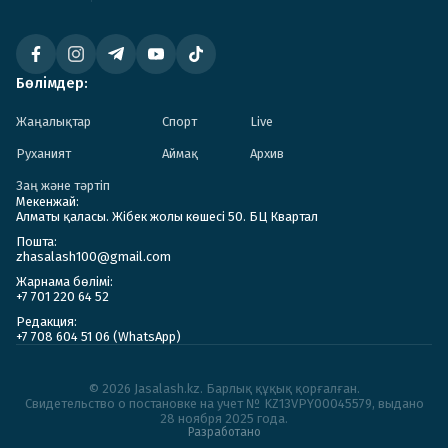
Бөлімдер:
Жаңалықтар
Спорт
Live
Руханият
Аймақ
Архив
Заң және тәртіп
Мекенжай:
Алматы қаласы. Жібек жолы көшесі 50. БЦ Квартал
Пошта:
zhasalash100@gmail.com
Жарнама бөлімі:
+7 701 220 64 52
Редакция:
+7 708 604 51 06 (WhatsApp)
© 2026 Jasalash.kz. Барлық құқық қорғалған.
Cвидетельство о постановке на учет № KZ13VPY00045579, выдано
28 ноября 2025 года.
Разработано