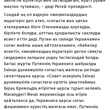
әкелетін ерліктері мен батылдығын, күшті рухын
мақтан тұтамыз», – деді Ресей президенті.
Сондай-ақ ол өздерін «жеңімпаздардың
мұрагері» деп атап, «соғыста жан қиған
аталарымыз бізге Отанымызды қорғауды,
бірлікте болуды, ұлттық құндылықты сақтауды
өсиет етті» деді. Путин өз сөзінде Украинамен
соғыс жайлы ашық айтпағанымен, «бабалар
өсиеті», «жеңімпаздың мұрагері» деген сияқты
сөздермен халқына үндеу тастағандай болды.
Батыс жұрты Путиннің Украинаға шабуылды
Екінші дүниежүзілік соғыстың жалғасы ретінде
сипаттауына қарсы. «Совет әскерінің Екінші
дүниежүзілік соғыстағы ерлігін ұмытпаймыз.
Бірақ Кремльдің өтірігіне қарсы тұрып келеміз.
Мәскеудегі Жеңіс мерекесінде осы өтірік
қайталанса да, Украинаға қарсы соғыс
фашизммен күрестің жалғасы емес. Путиннің