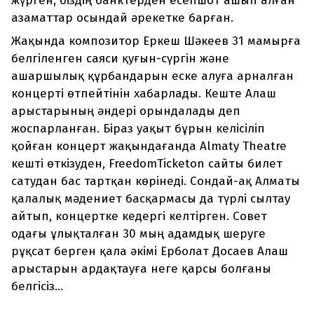
жүрген, біздің банктерден есепшот ашып алған
азаматтар осындай әрекетке барған.
Жақында композитор Еркеш Шәкеев 31 мамырға
белгіленген саяси қуғын-сүргін және
ашаршылық құрбандарын еске алуға арналған
концерті өтпейтінін хабарлады. Кеште Алаш
арыстарының әндері орындалады деп
жоспарланған. Біраз уақыт бұрын келісіліп
қойған концерт жақындағанда Almaty Theatre
кешті өткізуден, FreedomTicketon сайты билет
сатудан бас тартқан көрінеді. Сондай-ақ Алматы
қалалық мәдениет басқармасы да түрлі сылтау
айтып, концертке кедергі келтірген. Совет
одағы ұлықталған 30 мың адамдық шеруге
рұқсат берген қала әкімі Ерболат Досаев Алаш
арыстарын ардақтауға неге қарсы болғаны
белгісіз...