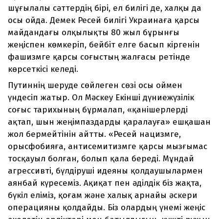
шұғылалы сәттердің бірі, ел билігі де, халқы да
осы ойда. Демек Ресей билігі Украинаға қарсы
майдандағы олқылықты 80 жыл бұрынғы
жеңіспен көмкеріп, бейбіт елге басып кіргенін
фашизмге қарсы соғыстың жалғасы ретінде
көрсеткісі келеді.
Путиннің шеруде сөйлеген сөзі осы оймен
үндесіп жатыр. Ол Мәскеу Екінші дүниежүзілік
соғыс тарихының бұрмалап, «қанішерлерді
ақтап, шын жеңімпаздарды қаралауға» ешқашан
жол бермейтінін айтты. «Ресей нацизмге,
орысфобияға, антисемитизмге қарсы мызғымас
тосқауыл болған, болып қала береді. Мұндай
агрессивті, бүлдіруші идеяны қолдаушылармен
аянбай күресеміз. Ақиқат пен әділдік біз жақта,
бүкіл еліміз, қоғам және халық арнайы әскери
операцияны қолдайды. Біз олардың үнемі жеңіс