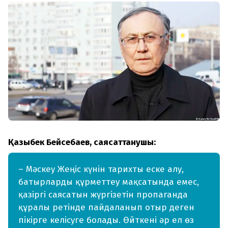
Қазыбек Бейсебаев, саясаттанушы:
– Мәскеу Жеңіс күнін тарихты еске алу,
батырларды құрметтеу мақсатында емес,
қазіргі саясатын жүргізетін пропаганда
құралы ретінде пайдаланып отыр деген
пікірге келісуге болады. Өйткені әр ел өз