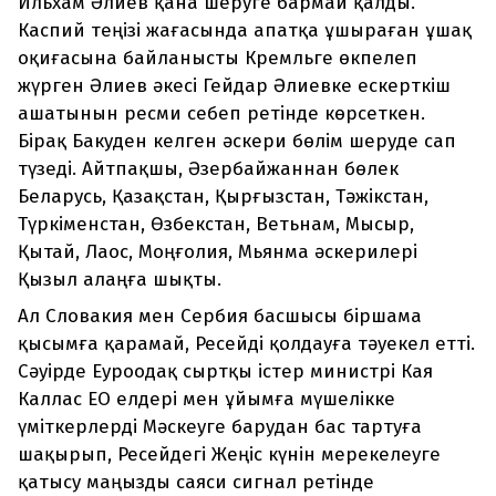
Ильхам Әлиев қана шеруге бармай қалды.
Каспий теңізі жағасында апатқа ұшыраған ұшақ
оқиғасына байланысты Кремльге өкпелеп
жүрген Әлиев әкесі Гейдар Әлиевке ескерткіш
ашатынын ресми себеп ретінде көрсеткен.
Бірақ Бакуден келген әскери бөлім шеруде сап
түзеді. Айтпақшы, Әзербайжаннан бөлек
Беларусь, Қазақстан, Қырғызстан, Тәжікстан,
Түркіменстан, Өзбекстан, Ветьнам, Мысыр,
Қытай, Лаос, Моңғолия, Мьянма әскерилері
Қызыл алаңға шықты.
Ал Словакия мен Сербия басшысы біршама
қысымға қарамай, Ресейді қолдауға тәуекел етті.
Сәуірде Еуроодақ сыртқы істер министрі Кая
Каллас ЕО елдері мен ұйымға мүшелікке
үміткерлерді Мәскеуге барудан бас тартуға
шақырып, Ресейдегі Жеңіс күнін мерекелеуге
қатысу маңызды саяси сигнал ретінде