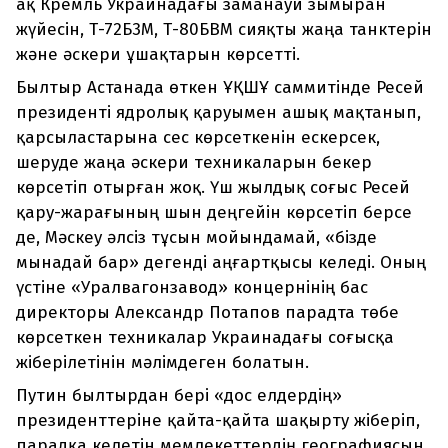
ақ Кремль Украинадағы заманауи зымыран
жүйесін, Т-72Б3М, Т-80БВМ сияқты жаңа танктерін
және әскери ұшақтарын көрсетті.
Былтыр Астанада өткен ҰҚШҰ саммитінде Ресей
президенті ядролық қаруымен ашық мақтанып,
қарсыластарына сес көрсеткенін ескерсек,
шеруде жаңа әскери техникаларын бекер
көрсетіп отырған жоқ. Үш жылдық соғыс Ресей
қару-жарағының шын деңгейін көрсетіп берсе
де, Мәскеу әлсіз тұсын мойындамай, «бізде
мынадай бар» дегенді аңғартқысы келеді. Оның
үстіне «Уралвагонзавод» концернінің бас
директоры Александр Потапов парадта төбе
көрсеткен техникалар Украинадағы соғысқа
жіберілетінін мәлімдеген болатын.
Путин былтырдан бері «дос елдердің»
президенттеріне қайта-қайта шақырту жіберіп,
парадқа келетін мемлекеттердің географиясын