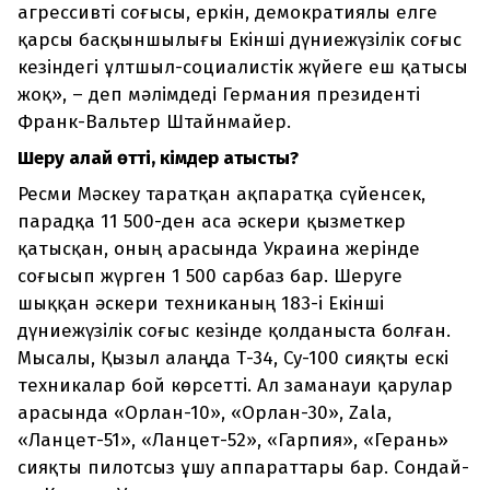
агрессивті соғысы, еркін, демократиялы елге
қарсы басқыншылығы Екінші дүниежүзілік соғыс
кезіндегі ұлтшыл-социалистік жүйеге еш қатысы
жоқ», – деп мәлімдеді Германия президенті
Франк-Вальтер Штайнмайер.
Шеру қалай өтті, кімдер қатысты?
Ресми Мәскеу таратқан ақпаратқа сүйенсек,
парадқа 11 500-ден аса әскери қызметкер
қатысқан, оның арасында Украина жерінде
соғысып жүрген 1 500 сарбаз бар. Шеруге
шыққан әскери техниканың 183-і Екінші
дүниежүзілік соғыс кезінде қолданыста болған.
Мысалы, Қызыл алаңда Т-34, Су-100 сияқты ескі
техникалар бой көрсетті. Ал заманауи қарулар
арасында «Орлан-10», «Орлан-30», Zala,
«Ланцет-51», «Ланцет-52», «Гарпия», «Герань»
сияқты пилотсыз ұшу аппараттары бар. Сондай-