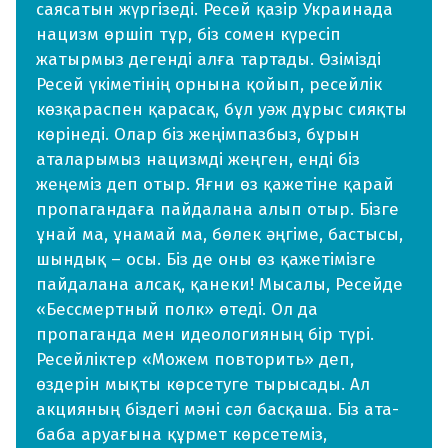
саясатын жүргізеді. Ресей қазір Украинада
нацизм өршіп тұр, біз сомен күресіп
жатырмыз дегенді алға тартады. Өзімізді
Ресей үкіметінің орнына қойып, ресейлік
көзқараспен қарасақ, бұл уәж дұрыс сияқты
көрінеді. Олар біз жеңімпазбыз, бұрын
аталарымыз нацизмді жеңген, енді біз
жеңеміз деп отыр. Яғни өз қажетіне қарай
пропагандаға пайдалана алып отыр. Бізге
ұнай ма, ұнамай ма, бөлек әңгіме, бастысы,
шындық – осы. Біз де оны өз қажетімізге
пайдалана алсақ, қанеки! Мысалы, Ресейде
«Бессмертный полк» өтеді. Ол да
пропаганда мен идеологияның бір түрі.
Ресейліктер «Можем повторить» деп,
өздерін мықты көрсетуге тырысады. Ал
акцияның біздегі мәні сәл басқаша. Біз ата-
баба аруағына құрмет көрсетеміз,