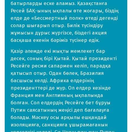
батырларды еске аламыз. Қазақстанға
Ресей БАҚ-ының ықпалы өте жоғары, біздің
елде де «Бессмертный полк» өтеді дегенді
солар шығарып отыр. Билік түсіндіру
жұмысын дұрыс жүргізсе, біздегі акция
басқаша екенін бәріміз түсінер едік.
Қазір әлемде екі мықты мемлекет бар
десек, соның бірі Қытай. Қытай президенті
Ресейге ресми сапармен келіп, парадқа
қатысып отыр. Одан бөлек, Бразилия
басшысы келді. Африка елдерінің
президенттері де жүр. Ол елдер кезінде
Франция мен Англияның ықпалында
болған. Сол елдердің Ресейге бет бұруы
Путин саясатының жеңісі деп бағалауға
болады. Мәскеу осы арқылы ешқандай
изоляцияға, санкцияға ұшырамағанын