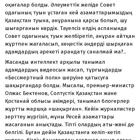
оқиғалар болды. Әлеуметтік желіде Совет
одағының туын ұстаған кей азаматтарымыздың
Қазақстан туына, әнұранына қарсы болып, шу
шығарғанын көрдік. Тәуелсіз елдің аспанында
Совет одағының туын желбіретіп, әнұран айтқан
жұртпен жағаласып, кеңестік әндерді шырқаған
адамдардың әрекеті арандату саналмай ма?..
Жасанды интеллект арқылы танымал
адамдардың видеосын жасап, тұрғындарды
«Бессмертный полк» шеруіне қатысуға
шақырғандар болды. Мысалы, премьер-министр
Олжас Бектенов, Солтүстік Қазақстан және
Қостанай облысы әкімдері, танымал блогерлер
жұртты маршқа «шақырған». Кейін журналистер
зерттеу жүргізіп, мұны Ресей азаматтары
жасағанын анықтады. Тіпті олардың аты-жөні де
белгілі. Бұған дейін Қазақстанға келіп-кетіп