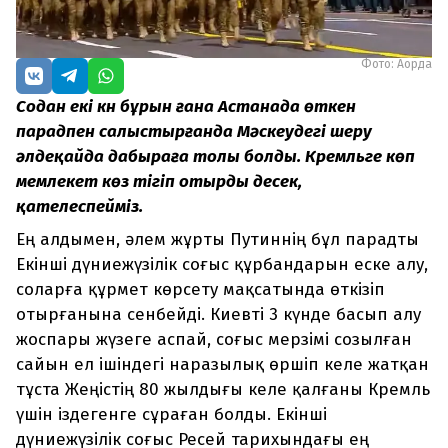
Фото: Ақорда
Содан екі күн бұрын ғана Астанада өткен
парадпен салыстырғанда Мәскеудегі шеру
әлдеқайда дабыраға толы болды. Кремльге көп
мемлекет көз тігіп отырды десек,
қателеспейміз.
Ең алдымен, әлем жұрты Путиннің бұл парадты
Екінші дүниежүзілік соғыс құрбандарын еске алу,
соларға құрмет көрсету мақсатында өткізіп
отырғанына сенбейді. Киевті 3 күнде басып алу
жоспары жүзеге аспай, соғыс мерзімі созылған
сайын ел ішіндегі наразылық өршіп келе жатқан
тұста Жеңістің 80 жылдығы келе қалғаны Кремль
үшін іздегенге сұраған болды. Екінші
дүниежүзілік соғыс Ресей тарихындағы ең