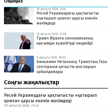
Оқыңыз
10 августа 2026, 11:42
Ресей Украинадағы қақтығысты
«қатырып қоюға» қарсы екенін
мәлімдеді
10 августа 2026, 11:00
Трамп Иранға экономикалық
қысымды күшейтуді көздейді
9 августа 2026, 18:00
Биньямин Нетаньяху Трамптың Газа
секторына қатысты жоспарын
қабылдамады
Соңғы жаңалықтар
Ресей Украинадағы қақтығысты «қатырып
қоюға» қарсы екенін мәлімдеді
10 августа 2026, 11:42