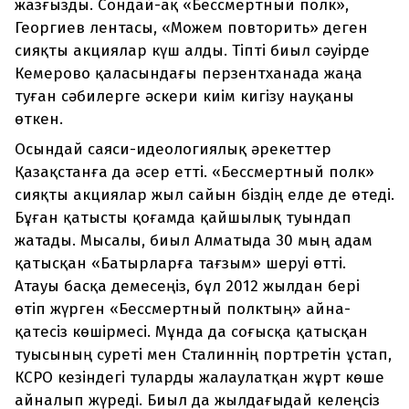
жазғызды. Сондай-ақ «Бессмертный полк»,
Георгиев лентасы, «Можем повторить» деген
сияқты акциялар күш алды. Тіпті биыл сәуірде
Кемерово қаласындағы перзентханада жаңа
туған сәбилерге әскери киім кигізу науқаны
өткен.
Осындай саяси-идеологиялық әрекеттер
Қазақстанға да әсер етті. «Бессмертный полк»
сияқты акциялар жыл сайын біздің елде де өтеді.
Бұған қатысты қоғамда қайшылық туындап
жатады. Мысалы, биыл Алматыда 30 мың адам
қатысқан «Батырларға тағзым» шеруі өтті.
Атауы басқа демесеңіз, бұл 2012 жылдан бері
өтіп жүрген «Бессмертный полктың» айна-
қатесіз көшірмесі. Мұнда да соғысқа қатысқан
туысының суреті мен Сталиннің портретін ұстап,
КСРО кезіндегі туларды жалаулатқан жұрт көше
айналып жүреді. Биыл да жылдағыдай келеңсіз