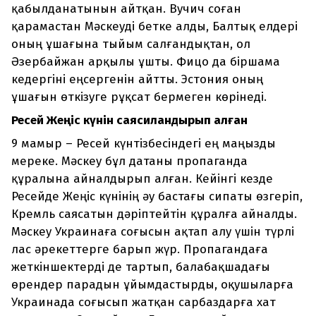
қабылданатынын айтқан. Вучич соған
қарамастан Мәскеуді бетке алды, Балтық елдері
оның ұшағына тыйым салғандықтан, ол
Әзербайжан арқылы ұшты. Фицо да біршама
кедергіні еңсергенін айтты. Эстония оның
ұшағын өткізуге рұқсат бермеген көрінеді.
Ресей Жеңіс күнін саясиландырып алған
9 мамыр – Ресей күнтізбесіндегі ең маңызды
мереке. Мәскеу бұл датаны пропаганда
құралына айналдырып алған. Кейінгі кезде
Ресейде Жеңіс күнінің әу бастағы сипаты өзгеріп,
Кремль саясатын дәріптейтін құралға айналды.
Мәскеу Украинаға соғысын ақтап алу үшін түрлі
лас әрекеттерге барып жүр. Пропагандаға
жеткіншектерді де тартып, балабақшадағы
өрендер парадын ұйымдастырды, оқушыларға
Украинада соғысып жатқан сарбаздарға хат