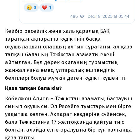
Кейбір ресейлік және халықаралық БАҚ
таратқан ақпаратта күдіктінің басқа
оқушылардан олардың ұлтын сұрағаны, ал қаза
тапқан баланың Тәжікстан азаматы екені
айтылған. Бұл дерек оқиғаның тұрмыстық
жанжал ғана емес, ұлтаралық өшпенділік
белгілері болуы мүмкін деген күдікті күшейтті.
Қаза тапқан бала кім?
Кобилжон Алиев – Тәжікстан азаматы, бастауыш
сынып оқушысы. Ол Ресейге туыстарымен бірге
уақытша келген. Ақпарат көздеріне сүйенсек,
бала Тәжікстанға 17 желтоқсанда қайтуы тиіс
болған, алайда елге оралуына бір күн қалғанда
қаза тапты.