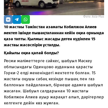
Фото: Asia-Plus
10 жастағы Тәжікстан азаматы Кобилжон Алиев
мектеп ішінде пышақталғаннан кейін оқиға орнында
қаза тапты. Қылмыс жасады деген күдікпен 15
жастағы жасөспірім ұсталды.
Қайғылы оқиға қалай болды?
Ресми мәліметтерге сәйкес, шабуыл Мәскеу
облысындағы Одинцово ауданына қарасты
Горки-2 елді мекеніндегі мектепте болған. 15
жастағы оқушы сабақ кезінде пышақ пен газ
баллонын пайдаланып, бірнеше адамға шабуыл
жасаған. Шабуыл салдарынан 10 жастағы
Кобилжон Алиев ауыр жарақат алып, дәрігерлер
келгенге дейін көз жұмған.