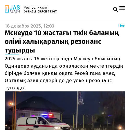
Республикалық
қоғамдық-саяси газеті
18 декабря 2025, 12:03
Live
Жаңалықтар
Мәскеуде 10 жастағы тәжік баланың
Спорт
Газетке жазылу
Live
өлімі халықаралық резонанс
PDF форматтағы газетті ай сайын электронды
Руханият
тудырды
поштаңызға алып отырыңыз. Жаңа нөмір
Аймақ
шыққан сәтте сізге бірден жіберіледі. Тек email
Архив
2025 жылғы 16 желтоқсанда Мәскеу облысының
енгізіңіз, біз қалғанын өзіміз жібереміз.
Заң және тәртіп
Одинцово ауданында орналасқан мектептердің
бірінде болған қанды оқиға Ресей ғана емес,
Редакциямен байланыс
Орталық Азия елдерінде де үлкен резонанс
+7 708 604 51 06
Жарнама бөлімі
туғызды.
+7 701 220 64 52
Пошта
zhasalash100@gmail.com