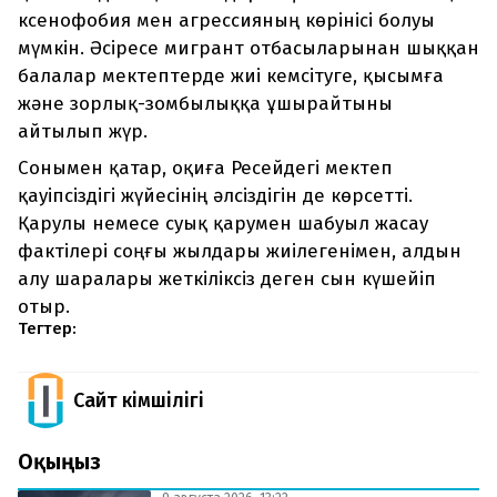
ксенофобия мен агрессияның көрінісі болуы
мүмкін. Әсіресе мигрант отбасыларынан шыққан
балалар мектептерде жиі кемсітуге, қысымға
және зорлық-зомбылыққа ұшырайтыны
айтылып жүр.
Сонымен қатар, оқиға Ресейдегі мектеп
қауіпсіздігі жүйесінің әлсіздігін де көрсетті.
Қарулы немесе суық қарумен шабуыл жасау
фактілері соңғы жылдары жиілегенімен, алдын
алу шаралары жеткіліксіз деген сын күшейіп
отыр.
Тегтер:
Сайт Әкімшілігі
Оқыңыз