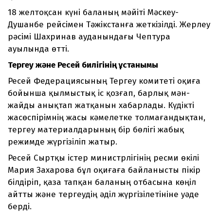
18 желтоқсан күні баланың мәйіті Мәскеу-
Душанбе рейсімен Тәжікстанға жеткізілді. Жерлеу
рәсімі Шахринав ауданындағы Чептура
ауылында өтті.
Тергеу және Ресей билігінің ұстанымы
Ресей Федерациясының Тергеу комитеті оқиға
бойынша қылмыстық іс қозғап, барлық мән-
жайды анықтап жатқанын хабарлады. Күдікті
жасөспірімнің жасы кәмелетке толмағандықтан,
тергеу материалдарының бір бөлігі жабық
режимде жүргізіліп жатыр.
Ресей Сыртқы істер министрлігінің ресми өкілі
Мария Захарова бұл оқиғаға байланысты пікір
білдіріп, қаза тапқан баланың отбасына көңіл
айтты және тергеудің әділ жүргізілетініне уәде
берді.