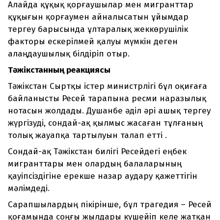
Алайда құқық қорғаушылар мен мигранттар
құқығын қорғаумен айналысатын ұйымдар
тергеу барысында ұлтаралық жеккөрушілік
факторы ескерілмей қалуы мүмкін деген
алаңдаушылық білдіріп отыр.
Тәжікстанның реакциясы
Тәжікстан Сыртқы істер министрлігі бұл оқиғаға
байланысты Ресей тарапына ресми наразылық
нотасын жолдады. Душанбе әділ әрі ашық тергеу
жүргізуді, сондай-ақ қылмыс жасаған тұлғаның
толық жауапқа тартылуын талап етті .
Сондай-ақ Тәжікстан билігі Ресейдегі еңбек
мигранттары мен олардың балаларының
қауіпсіздігіне ерекше назар аудару қажеттігін
мәлімдеді.
Сарапшылардың пікірінше, бұл трагедия – Ресей
қоғамында соңғы жылдары күшейіп келе жатқан