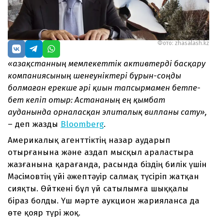
Фото: zhasalash.kz
«
Қазақстанның мемлекеттік активтерді басқару
компаниясының шенеуніктері бұрын-соңды
болмаған ерекше әрі қиын тапсырмамен бетпе-
бет келіп отыр: Астананың ең қымбат
ауданында орналасқан элиталық вилланы сату
»
,
– деп жазды
Bloomberg
.
Америкалық агенттіктің назар аударып
отырғанына және аздап мысқыл араластыра
жазғанына қарағанда, расында біздің билік үшін
Мәсімовтің үйі әжептәуір салмақ түсіріп жатқан
сияқты. Өйткені бұл үй сатылымға шыққалы
біраз болды. Үш мәрте аукцион жарияланса да
өте қояр түрі жоқ.