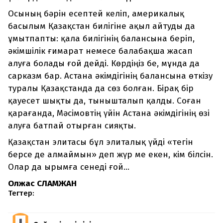
Осының бәрін есептей келіп, америкалық
басылым Қазақстан билігіне ақыл айтуды да
ұмытпапты: қала билігінің балансына беріп,
әкімшілік ғимарат немесе балабақша жасап
алуға болады ғой дейді. Көрдіңіз бе, мұнда да
сарказм бар. Астана әкімдігінің балансына өткізу
туралы Қазақстанда да сөз болған. Бірақ бір
қауесет шықты да, тынышталып қалды. Соған
қарағанда, Мәсімовтің үйін Астана әкімдігінің өзі
алуға батпай отырған сияқты.
Қазақстан элитасы бұл элиталық үйді «тегін
берсе де алмаймын» деп жүр ме екен, кім білсін.
Олар да ырымға сенеді ғой...
Олжас СЛАМЖАН
Тегтер: