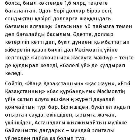
болса, биыл көктемде 1,6 млрд теңгеге
бағаланған. Одан бері доллар біраз өсті,
сондықтан қазіргі долларға шаққандағы
бағамын алғашқы бағасынан 40 пайызға төмен
деп бағалайды басылым. Әдетте, доллар
көтеріліп кетті деп, бүкіл дүниені қымбаттатып
жіберетін қазақ билігі дәл Мәсімовтің үйіне
келгенде «исключение» жасауға мәжбүр – теңге
де құлдырап келеді, «бәлелі үй» де құлдырап
келеді.
Сөйтіп, «Жаңа Қазақстанның» «қас жауы», «Ескі
Қазақстанның» «бас құрбандығы» Мәсімовтің
үйін сатып алуға ешкімнің жүрегі дауалай
қоймайтын түрі бар. Біріншіден, бүкіл ел аңдып
отырған сауда, екіншіден, ырымға жаман,
үшіншіден, Астанадағы жылжымайтын мүлікке
байланысты дағдарыс – мұндай элиталы
үйлерден пайда аз болып тұр.