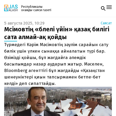
Республикалық
қоғамдық-саяси газеті
5 августа 2025, 10:29
Саясат
Жаңалықтар
Мәсімовтің «бәлелі үйін» қазақ билігі
Спорт
Газетке жазылу
Live
сата алмай-ақ қойды
PDF форматтағы газетті ай сайын электронды
Руханият
Түрмедегі Кәрім Мәсімовтің зәулім сарайын сату
поштаңызға алып отырыңыз. Жаңа нөмір
Аймақ
шыққан сәтте сізге бірден жіберіледі. Тек email
билік үшін үлкен сынаққа айналатын түрі бар.
Архив
енгізіңіз, біз қалғанын өзіміз жібереміз.
Заң және тәртіп
Өзімізді қойшы, бұл жағдайға әлемдік
басылымдар назар аударып жатыр. Мәселен,
Редакциямен байланыс
Bloomberg агенттігі бұл жағдайды «Қазақстан
+7 708 604 51 06
шенеуніктері қиын тапсырмамен бетпе-бет
Жарнама бөлімі
+7 701 220 64 52
келді» деп сипаттайды.
Пошта
zhasalash100@gmail.com