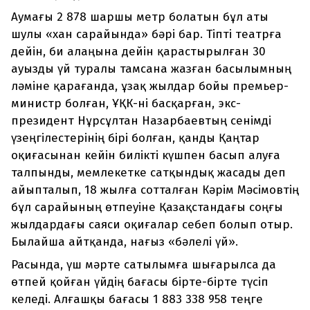
Аумағы 2 878 шаршы метр болатын бұл аты
шулы «хан сарайында» бәрі бар. Тіпті театрға
дейін, би алаңына дейін қарастырылған 30
ауызды үй туралы тамсана жазған басылымның
ләміне қарағанда, ұзақ жылдар бойы премьер-
министр болған, ҰҚК-ні басқарған, экс-
президент Нұрсұлтан Назарбаевтың сенімді
үзеңгілестерінің бірі болған, қанды Қаңтар
оқиғасынан кейін билікті күшпен басып алуға
талпынды, мемлекетке сатқындық жасады деп
айыпталып, 18 жылға сотталған Кәрім Мәсімовтің
бұл сарайының өтпеуіне Қазақстандағы соңғы
жылдардағы саяси оқиғалар себеп болып отыр.
Былайша айтқанда, нағыз «бәлелі үй».
Расында, үш мәрте сатылымға шығарылса да
өтпей қойған үйдің бағасы бірте-бірте түсіп
келеді. Алғашқы бағасы 1 883 338 958 теңге