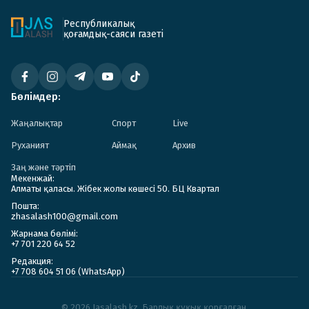
Республикалық
қоғамдық-саяси газеті
Бөлімдер:
Жаңалықтар
Спорт
Live
Руханият
Аймақ
Архив
Заң және тәртіп
Мекенжай:
Алматы қаласы. Жібек жолы көшесі 50. БЦ Квартал
Пошта:
zhasalash100@gmail.com
Жарнама бөлімі:
+7 701 220 64 52
Редакция:
+7 708 604 51 06 (WhatsApp)
© 2026 Jasalash.kz. Барлық құқық қорғалған.