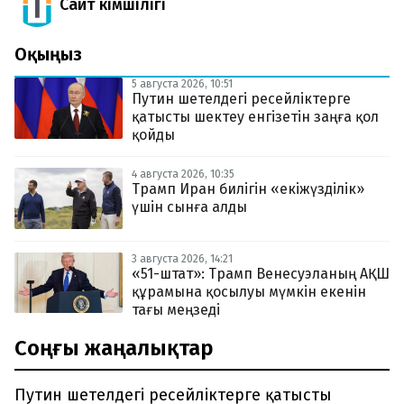
Сайт Әкімшілігі
Оқыңыз
5 августа 2026, 10:51
Путин шетелдегі ресейліктерге
қатысты шектеу енгізетін заңға қол
қойды
4 августа 2026, 10:35
Трамп Иран билігін «екіжүзділік»
үшін сынға алды
3 августа 2026, 14:21
«51-штат»: Трамп Венесуэланың АҚШ
құрамына қосылуы мүмкін екенін
тағы меңзеді
Соңғы жаңалықтар
Путин шетелдегі ресейліктерге қатысты