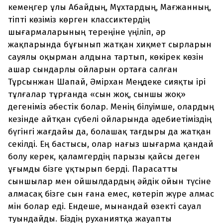
кемеңгер ұлы Абайдың, Мұхтардың, Мағжанның,
тіпті көзіміз көрген классиктердің
шығармаларының тереңіне үңіліп, әр
жақпарында бұғынып жатқан хиқмет сырларын
сауялы оқырман алдына тартып, көкірек көзін
ашар сындарлы ойларын ортаға салған
Тұрсынжан Шапай, Әмірхан Меңдеке сияқты ірі
тұлғалар тұрғанда «сын жоқ, сыншы жоқ»
дегеніміз әбестік болар. Менің білуімше, олардың
кезінде айтқан сүбелі ойларында әдебиетіміздің
бүгінгі жағдайы да, болашақ тағдыры да жатқан
секілді. Ең бастысы, олар нағыз шығарма қандай
болу керек, қаламгердің парызы қайсы деген
ұғымды бізге ұқтырып берді. Парасатты
сыншылар мен ойшылдардың әйдік ойын түсіне
алмасақ бізге сын ғана емес, көтеріп жүре алмас
мін болар еді. Ендеше, мынандай өзекті сауал
туындайды. Біздің руханиятқа жауапты