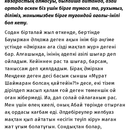
көзқарастың алмасуы, былайша айтқанда, қазақи
ортада өскен біз үшін бірге тумасақ та, рухымыз,
діліміз, жанымызбен бірге туғандай ағалы-інілі
боп кету.
Содан бірталай жыл өткенде, бертінде
Бауыржан Әлқожа деген ақын інім бір әңгіме
үстінде «Әмірхан аға сізді мақтап жүр» дегені
бар. Алғашында, інінің әдепкі әзілі шығар деп
ойладым. Кейіннен рас та шығар, барсам,
таныссам деп қиялдадым. Бірақ Әмірхан
Меңдеке деген десі басым сыншы «Мұрат
Шаймаран болсаң қайтейін?!» десе, екі тізем
дірілдеп жасып қалам ғой деген төменшік ой
оған жібермеді. Иә, дәл солай ойлағаным рас.
Мен үшін өлең киелі, оның Абай төрінде отырған
ақ ордасы кағбам еді. Әлдебіреулер желбуаз
мақтан қып айтатын «есігін теуіп кіру» маған
жат ұғым болатұғын. Сондықтан болар,