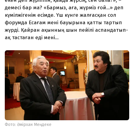
екен деп жүріппін, қайда жүрсің, сен бала?», –
демесі бар ма? «Бармыз, аға, жүрміз ғой...» деп
күмілжігенім есімде. Үш күнге жалғасқан сол
форумда Есағам мені бауырына қатты тартып
жүрді. Қайран ақынның шын пейілі аспандатып-
ақ тастаған еді мені...
Фото: Әмірхан Меңдеке