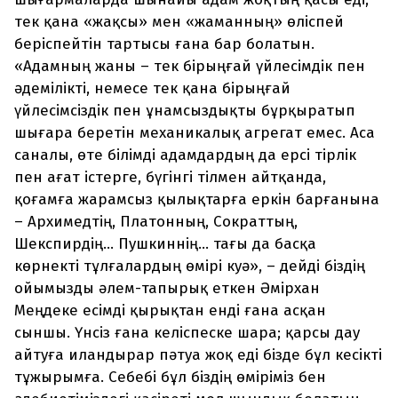
тек қана «жақсы» мен «жаманның» өліспей
беріспейтін тартысы ғана бар болатын.
«Адамның жаны – тек бірыңғай үйлесімдік пен
әдемілікті, немесе тек қана бірыңғай
үйлесімсіздік пен ұнамсыздықты бұрқыратып
шығара беретін механикалық агрегат емес. Аса
саналы, өте білімді адамдардың да ерсі тірлік
пен ағат істерге, бүгінгі тілмен айтқанда,
қоғамға жарамсыз қылықтарға еркін барғанына
– Архимедтің, Платонның, Сократтың,
Шекспирдің... Пушкиннің... тағы да басқа
көрнекті тұлғалардың өмірі куә», – дейді біздің
ойымызды әлем-тапырық еткен Әмірхан
Меңдеке есімді қырықтан енді ғана асқан
сыншы. Үнсіз ғана келіспеске шара; қарсы дау
айтуға иландырар пәтуа жоқ еді бізде бұл кесікті
тұжырымға. Себебі бұл біздің өміріміз бен