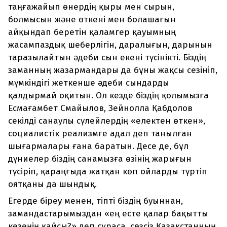
таңғажайып өнердің қыры мен сырын,
болмысын және өткені мен болашағын
айқындап беретін қаламгер қауымның
жасампаздық шеберлігін, даралығын, дарынын
таразылайтын әдеби сын екені түсінікті. Біздің
заманның жазармандары да бұны жақсы сезініп,
мүмкіндігі жеткенше әдеби сындарды
қалдырмай оқитын. Ол кезде біздің қолымызға
Есмағамбет Смайылов, Зейнолла Қабдолов
секілді санаулы сүлейлердің «електен өткен»,
социалистік реализмге адал деп танылған
шығармалары ғана баратын. Десе де, бұл
дүниелер біздің санамызға өзінің жарығын
түсіріп, қараңғыда жатқан көп ойларды түртіп
оятқаны да шындық.
Егерде біреу менен, тіпті біздің буыннан,
замандастарымыздан «ең есте қалар бақытты
кезеңің қайсы?» деп сұраса, сөзсіз Қазақстанның