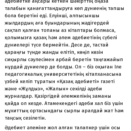
әдебиетке аңсары кеткен шәкірттің оңаза
талабын қанағаттандыруға көп дүниенің тапшы
бола беретіні еді. Елуінші, алпысыншы
жылдардың аға буындарының жәдігердей
сақтап қалған топаны аз кітаптары болмаса,
қолымызға қазақ һәм әлем әдебиетінің сүбелі
дүниелері түсе бермейтін. Десе де, тастай
қараңғы түнде жанды елітіп, көңіл көзін
сиқырлы сәулесімен арбай беретін таңғажайып
нұрдай дүниелер де болды. Ол – біз оқыған Іле
педагогикалық университетінің кітапханасына
үзбей келіп тұратын «Қазақ әдебиеті» газеті
және «Жұлдыз», «Жалын» секілді әдеби
журналдар. Қазіргідей әлемжелінің заманы
қайда ол кезде. Атамекендегі әдеби хал біз үшін
мұхиттың ортасындағы сырлы аралдай жат һәм
таңсық сезілетін.
Әдебиет әлеміне жол алған талапкер үшін осы