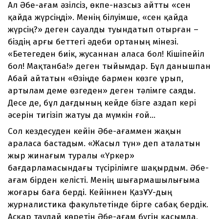
Ал Әбе-ағам әзілсіз, өкпе-назсыз айтты «сен
қайда жүрсіңді». Менің білуімше, «сен қайда
жүрсің?» деген сауалды туындатып отырған –
біздің арғы беттегі әдеби ортаның мінезі.
«Бетегеден биік, жусаннан аласа бол! Кішіпейіл
бол! Мақтанба!» деген тыйымдар. Бұл данышпан
Абай айтатын «Өзіңде бармен көзге ұрып,
артылам деме өзгеден» деген тәлімге саяды.
Десе де, бұл дағдының кейде бізге аздап кері
әсерін тигізіп жатуы да мүмкін ғой...
Сол кездесуден кейін Әбе-ағаммен жақын
араласа бастадым. «Жасыл түн» деп аталатын
жыр жинағым туралы «Үркер»
бағдарламасындағы түсірілімге шақырдым. Әбе-
ағам бірден келісті. Менің шығармашылығыма
жоғары баға берді. Кейіннен ҚазҰУ-дың
журналистика факультетінде бірге сабақ бердік.
Асқар таудай көретін Әбе-ағам бүгін қасымда,