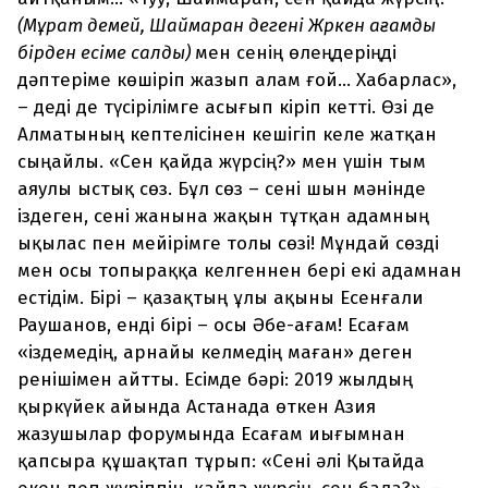
(Мұрат демей, Шаймаран дегені Жәркен ағамды
бірден есіме салды)
мен сенің өлеңдеріңді
дәптеріме көшіріп жазып алам ғой... Хабарлас»,
– деді де түсірілімге асығып кіріп кетті. Өзі де
Алматының кептелісінен кешігіп келе жатқан
сыңайлы. «Сен қайда жүрсің?» мен үшін тым
аяулы ыстық сөз. Бұл сөз – сені шын мәнінде
іздеген, сені жанына жақын тұтқан адамның
ықылас пен мейірімге толы сөзі! Мұндай сөзді
мен осы топыраққа келгеннен бері екі адамнан
естідім. Бірі – қазақтың ұлы ақыны Есенғали
Раушанов, енді бірі – осы Әбе-ағам! Есағам
«іздемедің, арнайы келмедің маған» деген
ренішімен айтты. Есімде бәрі: 2019 жылдың
қыркүйек айында Астанада өткен Азия
жазушылар форумында Есағам иығымнан
қапсыра құшақтап тұрып: «Сені әлі Қытайда