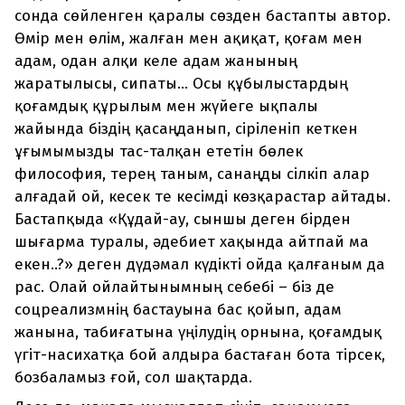
сонда сөйленген қаралы сөзден бастапты автор.
Өмір мен өлім, жалған мен ақиқат, қоғам мен
адам, одан алқи келе адам жанының
жаратылысы, сипаты... Осы құбылыстардың
қоғамдық құрылым мен жүйеге ықпалы
жайында біздің қасаңданып, сіріленіп кеткен
ұғымымызды тас-талқан ететін бөлек
философия, терең таным, санаңды сілкіп алар
алғадай ой, кесек те кесімді көзқарастар айтады.
Бастапқыда «Құдай-ау, сыншы деген бірден
шығарма туралы, әдебиет хақында айтпай ма
екен..?» деген дүдәмал күдікті ойда қалғаным да
рас. Олай ойлайтынымның себебі – біз де
соцреализмнің бастауына бас қойып, адам
жанына, табиғатына үңілудің орнына, қоғамдық
үгіт-насихатқа бой алдыра бастаған бота тірсек,
бозбаламыз ғой, сол шақтарда.