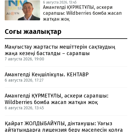
6 августа 2026, 13:45
Амангелді ҚҰРМЕТҰЛЫ, әскери
сарапшы: Wildberries бомба жасап
жатқан жоқ
Соңғы жаңалықтар
Маңғыстау жартасты мешіттерін сақтаудың
жаңа кезеңі басталды – сарапшы
7 августа 2026, 19:00
Амангелді Кеңшілікұлы. КЕНТАВР
6 августа 2026, 17:27
Амангелді ҚҰРМЕТҰЛЫ, әскери сарапшы:
Wildberries бомба жасап жатқан жоқ
6 августа 2026, 13:45
Қайрат ЖОЛДЫБАЙҰЛЫ, дінтанушы: Уағыз
айтатындарға лицензия беру мәселесін қолға