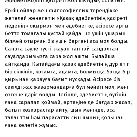
әдебиетіміздегі қасіреті мол шындық болатын.
Еркін ойлар мен философиялық тереңдікке
жетелей жөнелетін «Қазақ әдебиетінің қасіреті
неденің» оқырман мен әдебиетке, әсіресе арғы
бетте томағалы құстай қайда, не үшін ұшарын
білмей отырған біз үшін бергені аса мол болды.
Санаға сәуле түсті, жауап таппай сандалған
сауалдарымызға сара жол ашты. Былайша
айтқанда, Қытайдағы қазақ әдебиетінің дүр етіп
бір сілкініп, қоғамға, адамға, болмысқа басқа бір
қырынан қарауға бағыт нұсқады. Әсіресе біз
секілді жас жазармандарға бұл мәйегі мол, мәні
өзгеше дәріс болды. Тегінде, әдебиеттің бүгінін
ғана саралап қоймай, ертеңіне де бағдар жасап,
батыл көзқарастар айту, шын мәнінде, аса
талантты һәм парасатты сыншының қолынан
ғана келетін жұмыс.