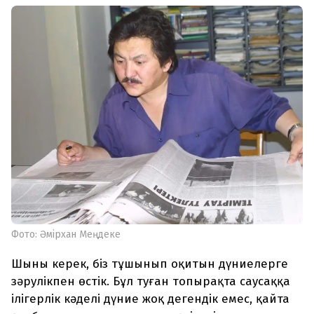
Фото: Әмірхан Меңдеке
Шыны керек, біз тұшынып оқитын дүниелерге
зәрулікпен өстік. Бұл туған топырақта саусаққа
ілігерлік кәделі дүние жоқ дегендік емес, қайта