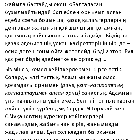
жайыла бастайды екен. «Балталасаң
бұзылмайтындай боп әбден орнығып алған
әдеби схема бойынша, қазақ қаламгерлерінің
дені адам жанының қайшылығын қоғамнан,
қоғамның қайшылықтарынан іздейді. Біздіңше,
қазақ әдебиетінің үлкен қасіреттерінің бірі де –
осы» деген соны ойға жетелейді бізді автор. Бұл
қасірет біздің әдебиетке де ортақ еді...
Біз мінсіз, кемел кейіпкерлермен бірге өстік.
Соларды үлгі тұттық. Адамның жаны емес,
қоғамдағы орнымен
(әрине, үгіт-насихаттың
қолпаштауымен алған орны)
санастық. Адамның
ұлы құндылығы үшін емес, белгілі топтың құрған
жүйесі үшін құрбандық бердік. М.Горький мен
С.Мұқановтың күрескер кейіпкерлері
санамыздың жабығынан кіріп, жанымызды
жадылап алды. Дәл сол кездегі біз оқыған
шығармаларда шынайы адам жоқтың қасы еді,