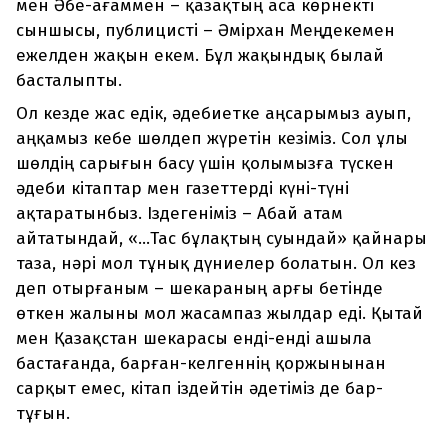
мен Әбе-ағаммен – қазақтың аса көрнекті
сыншысы, публицисті – Әмірхан Меңдекемен
ежелден жақын екем. Бұл жақындық былай
басталыпты.
Ол кезде жас едік, әдебиетке аңсарымыз ауып,
аңқамыз кебе шөлдеп жүретін кезіміз. Сол ұлы
шөлдің сарығын басу үшін қолымызға түскен
әдеби кітаптар мен газеттерді күні-түні
ақтаратынбыз. Іздегеніміз – Абай атам
айтатындай, «...Тас бұлақтың суындай» қайнары
таза, нәрі мол тұнық дүниелер болатын. Ол кез
деп отырғаным – шекараның арғы бетінде
өткен жалыны мол жасампаз жылдар еді. Қытай
мен Қазақстан шекарасы енді-енді ашыла
бастағанда, барған-келгеннің қоржынынан
сарқыт емес, кітап іздейтін әдетіміз де бар-
тұғын.