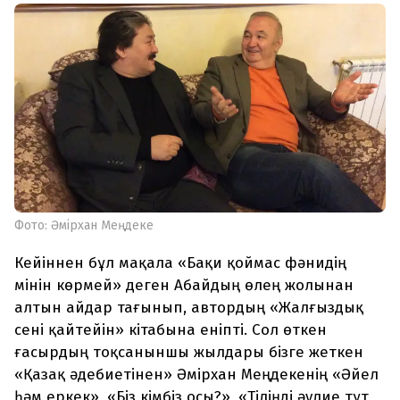
Фото: Әмірхан Меңдеке
Кейіннен бұл мақала «Бақи қоймас фәнидің
мінін көрмей» деген Абайдың өлең жолынан
алтын айдар тағынып, автордың «Жалғыздық
сені қайтейін» кітабына еніпті. Сол өткен
ғасырдың тоқсаныншы жылдары бізге жеткен
«Қазақ әдебиетінен» Әмірхан Меңдекенің «Әйел
һәм еркек», «Біз кімбіз осы?», «Тіліңді әулие тұт,