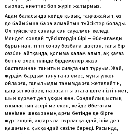
сырлас, ниеттес боп жүріп жатырмыз.
Адам баласында кейде қызық, таңғажайып, өзі
де байыбына бара алмайтын түйсіктер болады.
Ол түйсіктер санаңа сан сауалмен келеді.
Мендегі сондай түйсіктердің бірі – Әбе-ағамды
бұрыннан, тіпті сонау бозбала шақтан, тағы бір
сөзбен айтқанда, қолыма қалам алып, ақ қағаз
бетіне өлең тілінде бірдемелер жаза
бастағаннан танитын сияқтанып тұруым. Жай,
жүрдім-бардым тану ғана емес, мұны үлкен
ойларға, тағылымды танымдарға жетелейтін,
даңғыл көкірек, парасатты ағаға деген ізгі ниет,
шын құрмет деп ұққан жөн. Сондайлық ыстық
ықыластың әсері ме екен, кейде Әбе-ағам
менімен шекараның арғы бетінде де бірге
жүргендей, ақтарыла сырласқандай, інім деп
құшағына қысқандай сезіле береді. Расында,