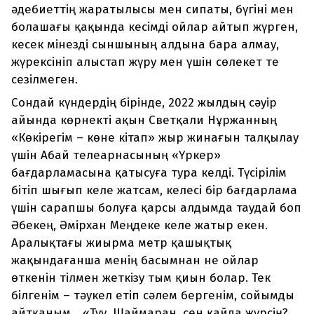
әдебиеттің жаратылысы мен сипаты, бүгіні мен
болашағы қақында кесімді ойлар айтып жүрген,
кесек мінезді сыншының алдына бара алмау,
жүрексініп алыстап жүру мен үшін сөлекет те
сезілмеген.
Сондай күндердің бірінде, 2022 жылдың сәуір
айында көрнекті ақын Светқали Нұржанның
«Көкірегім – көне кітап» жыр жинағын талқылау
үшін Абай телеарнасының «Үркер»
бағдарламасына қатысуға тура келді. Түсірілім
бітіп шығып келе жатсам, келесі бір бағдарлама
үшін сарапшы болуға қарсы алдымда таудай боп
Әбекең, Әмірхан Меңдеке келе жатыр екен.
Аралықтағы жиырма метр қашықтық
жақындағанша менің басымнан не ойлар
өткенін тілмен жеткізу тым қиын болар. Тек
білгенім – тәукел етіп сәлем бергенім, сойымды
айтқаным... «Туу, Шаймаран, сен қайда жүрсің?