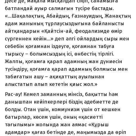
Десе де, мақала мысқалдап сіңіп, санамызға
батпандай ауыр салмағын түсіре бастады.
«...Шақалақтың, Абайдың, Ғазнауидың, Жанақтың
адам жанының тұрлаусыздығына байланысты
айтқандарын «Қайтсін-ай, феодализмде өмір
сүргеннен кейін...» деп әлгі ойлардың сыры мен
себебін қоғамнан іздеуге, қоғамнан табуға
тырысу – болымсыздың ісі, өнбестің тірлігі.
Жалпы, қоғамға қарап адамның жан дүниесін
түсіндіру, қоғамға қарап адамның болмысы мен
табиғатын ашу – ақиқаттың ауылынан
алыстатып алып кететін қиыс жол.»
Рас-ау! Кемел заманның мінсіз, бақытты һәм
данышпан кейіпкерлері біздің әдебиетте де
болды. Отан үшін, коммунизм үшін от кешкен
батырлар, көсем үшін, оның «қасиетті
тағылымы» жолында жан аямас «Құрыш
адамдар» қағаз бетінде де, маңымызда да өріп