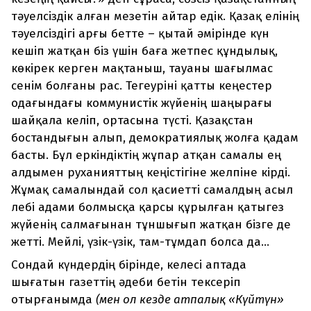
тәуелсіздік алған мезетін айтар едік. Қазақ елінің
тәуелсіздігі арғы бетте – қытай әмірінде күн
кешіп жатқан біз үшін баға жетпес құндылық,
көкірек керген мақтаныш, тауаны шағылмас
сенім болғаны рас. Тегеуріні қатты кеңестер
одағындағы коммунистік жүйенің шаңырағы
шайқала келіп, ортасына түсті. Қазақстан
бостандығын алып, демократиялық жолға қадам
басты. Бұл еркіндіктің жұпар атқан самалы ең
алдымен руханияттың кеңістігіне желпіне кірді.
Жұмақ самалындай сол қасиетті самалдың асыл
лебі адами болмысқа қарсы құрылған қатыгез
жүйенің салмағынан тұншығып жатқан бізге де
жетті. Мейлі, үзік-үзік, там-тұмдап болса да...
Сондай күндердің бірінде, келесі аптада
шығатын газеттің әдеби бетін тексеріп
отырғанымда
(мен ол кезде атпалық «Күйтүн»