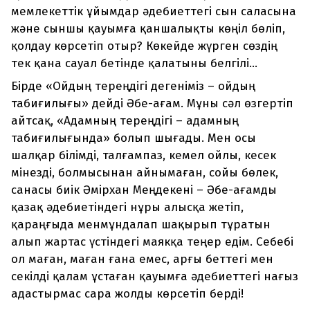
мемлекеттік ұйымдар әдебиеттегі сын саласына
және сыншы қауымға қаншалықты көңіл бөліп,
қолдау көрсетіп отыр? Көкейде жүрген сөздің
тек қана сауал бетінде қалатыны белгілі...
Бірде «Ойдың тереңдігі дегеніміз – ойдың
табиғилығы» дейді Әбе-ағам. Мұны сәл өзгертіп
айтсақ, «Адамның тереңдігі – адамның
табиғилығында» болып шығады. Мен осы
шалқар білімді, талғампаз, кемел ойлы, кесек
мінезді, болмысынан айнымаған, сойы бөлек,
санасы биік Әмірхан Меңдекені – Әбе-ағамды
қазақ әдебиетіндегі нұры алысқа жетіп,
қараңғыда менмұндалап шақырып тұратын
алып жартас үстіндегі маякқа теңер едім. Себебі
ол маған, маған ғана емес, арғы беттегі мен
секілді қалам ұстаған қауымға әдебиеттегі нағыз
адастырмас сара жолды көрсетіп берді!