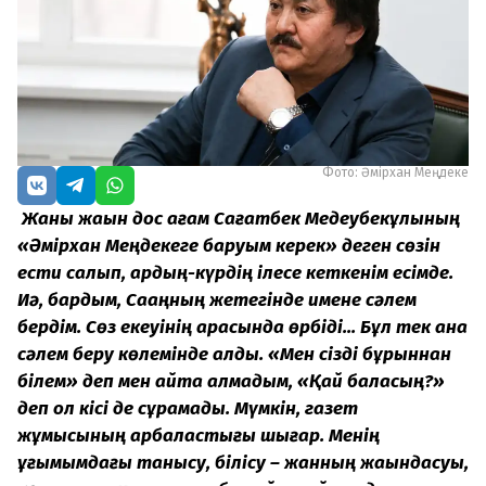
Фото: Әмірхан Меңдеке
Жаны жақын дос ағам Сағатбек Медеубекұлының
«Әмірхан Меңдекеге баруым керек» деген сөзін
ести салып, ардың-күрдің ілесе кеткенім есімде.
Иә, бардым, Сақаңның жетегінде имене сәлем
бердім. Сөз екеуінің арасында өрбіді... Бұл тек қана
сәлем беру көлемінде қалды. «Мен сізді бұрыннан
білем» деп мен айта алмадым, «Қай баласың?»
деп ол кісі де сұрамады. Мүмкін, газет
жұмысының қарбаластығы шығар. Менің
ұғымымдағы танысу, білісу – жанның жақындасуы,