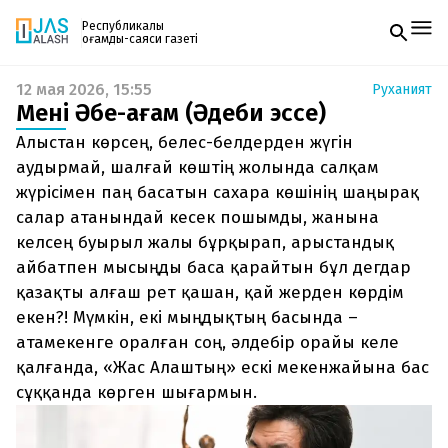
Республикалық
қоғамдық-саяси газеті
12 мая 2026, 15:55
Руханият
Жаңалықтар
Менің Әбе-ағам (Әдеби эссе)
Спорт
Газетке жазылу
Live
Алыстан көрсең, белес-белдерден жүгін
PDF форматтағы газетті ай сайын электронды
Руханият
аудырмай, шалғай көштің жолында салқам
поштаңызға алып отырыңыз. Жаңа нөмір
Аймақ
жүрісімен паң басатын сахара көшінің шаңырақ
шыққан сәтте сізге бірден жіберіледі. Тек email
Архив
енгізіңіз, біз қалғанын өзіміз жібереміз.
салар атанындай кесек пошымды, жанына
Заң және тәртіп
келсең буырыл жалы бұрқырап, арыстандық
айбатпен мысыңды баса қарайтын бұл дегдар
Редакциямен байланыс
+7 708 604 51 06
қазақты алғаш рет қашан, қай жерден көрдім
Жарнама бөлімі
+7 701 220 64 52
екен?! Мүмкін, екі мыңдықтың басында –
Пошта
атамекенге оралған соң, әлдебір орайы келе
zhasalash100@gmail.com
қалғанда, «Жас Алаштың» ескі мекенжайына бас
сұққанда көрген шығармын.