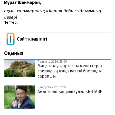
Мұрат Шаймаран,
ақын, халықаралық «Алаш» әдеби сыйлығының
иегері
Тегтер:
Сайт Әкімшілігі
Оқыңыз
7 августа 2026, 19:00
Маңғыстау жартасты мешіттерін
сақтаудың жаңа кезеңі басталды –
сарапшы
6 августа 2026, 17:27
Амангелді Кеңшілікұлы. КЕНТАВР