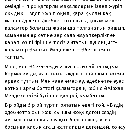
сөзіңді – пір» қатарлы мақалаларын іздеп жүріп
оқыдық... Іздеп жүріп оқып, қара қылды қақ
жарар әділетті әдебиет сыншысы, қоғам мен
қаламгер болмысы жайында толғанатын ойшыл,
заманның әр сәтіне зер сала жауапкерлікпен
қарап, өз пікірін бүкпесіз айтатын публицист-
қаламгер Әмірхан Меңдекені – Әбе-ағамды
таптым.
Міне, мен Әбе-ағамды алғаш осылай таныдым.
Көрмесем де, жазғанын ыждағаттай оқып, есімін
ардақ тұттым. Мен ғана емес-ау, әдебиетке әуесі
кеткен арғы беттегі қаламгердің көбіне Әмірхан
Меңдеке есімі бүгін де қадірлі, қымбатты.
Бір ойды бір ой түртіп оятатын әдеті ғой. «Біздің
әдебиетте сын жоқ, сыншы жоқ» деген сөздің
айтылғанына да аз уақыт болған жоқ. «Тез
басында қисық ағаш жатпайды» дегендей, сонау