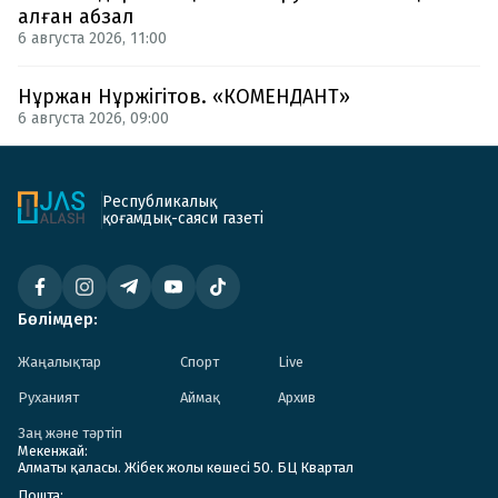
алған абзал
6 августа 2026, 11:00
Нұржан Нұржігітов. «КОМЕНДАНТ»
6 августа 2026, 09:00
Республикалық
қоғамдық-саяси газеті
Бөлімдер:
Жаңалықтар
Спорт
Live
Руханият
Аймақ
Архив
Заң және тәртіп
Мекенжай:
Алматы қаласы. Жібек жолы көшесі 50. БЦ Квартал
Пошта: