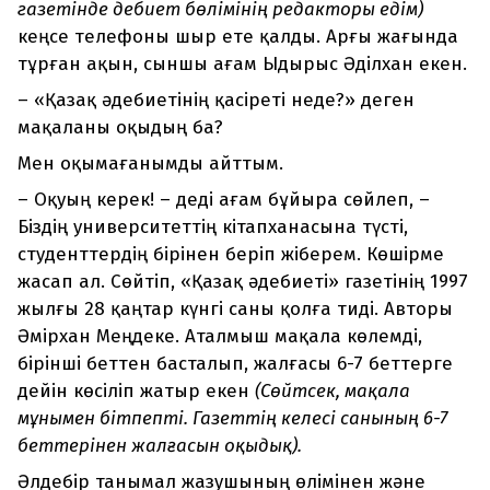
газетінде әдебиет бөлімінің редакторы едім)
кеңсе телефоны шыр ете қалды. Арғы жағында
тұрған ақын, сыншы ағам Ыдырыс Әділхан екен.
– «Қазақ әдебиетінің қасіреті неде?» деген
мақаланы оқыдың ба?
Мен оқымағанымды айттым.
– Оқуың керек! – деді ағам бұйыра сөйлеп, –
Біздің университеттің кітапханасына түсті,
студенттердің бірінен беріп жіберем. Көшірме
жасап ал. Сөйтіп, «Қазақ әдебиеті» газетінің 1997
жылғы 28 қаңтар күнгі саны қолға тиді. Авторы
Әмірхан Меңдеке. Аталмыш мақала көлемді,
бірінші беттен басталып, жалғасы 6-7 беттерге
дейін көсіліп жатыр екен
(Сөйтсек, мақала
мұнымен бітпепті. Газеттің келесі санының 6-7
беттерінен жалғасын оқыдық).
Әлдебір танымал жазушының өлімінен және