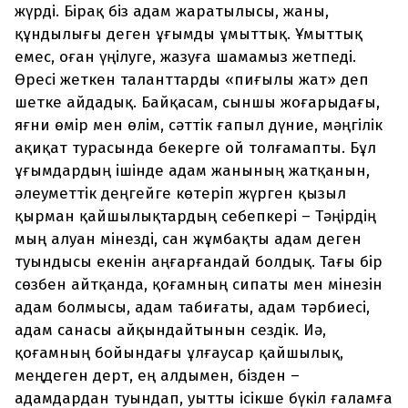
жүрді. Бірақ біз адам жаратылысы, жаны,
құндылығы деген ұғымды ұмыттық. Ұмыттық
емес, оған үңілуге, жазуға шамамыз жетпеді.
Өресі жеткен таланттарды «пиғылы жат» деп
шетке айдадық. Байқасам, сыншы жоғарыдағы,
яғни өмір мен өлім, сәттік ғапыл дүние, мәңгілік
ақиқат турасында бекерге ой толғамапты. Бұл
ұғымдардың ішінде адам жанының жатқанын,
әлеуметтік деңгейге көтеріп жүрген қызыл
қырман қайшылықтардың себепкері – Тәңірдің
мың алуан мінезді, сан жұмбақты адам деген
туындысы екенін аңғарғандай болдық. Тағы бір
сөзбен айтқанда, қоғамның сипаты мен мінезін
адам болмысы, адам табиғаты, адам тәрбиесі,
адам санасы айқындайтынын сездік. Иә,
қоғамның бойындағы ұлғаусар қайшылық,
меңдеген дерт, ең алдымен, бізден –
адамдардан туындап, уытты ісікше бүкіл ғаламға