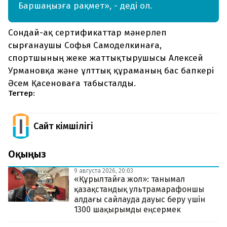
Баршаңызға рақмет», - деді ол.
Сондай-ақ сертификаттар мәнерлеп
сырғанаушы Софья Самоделкинаға,
спортшының жеке жаттықтырушысы Алексей
Урмановқа және ұлттық құраманың бас бапкері
Әсем Қасеноваға табысталды.
Тегтер:
Сайт Әкімшілігі
Оқыңыз
9 августа 2026, 20:03
«Құрылтайға жол»: танымал
қазақстандық ультрамарафоншы
алдағы сайлауда дауыс беру үшін
1300 шақырымды еңсермек