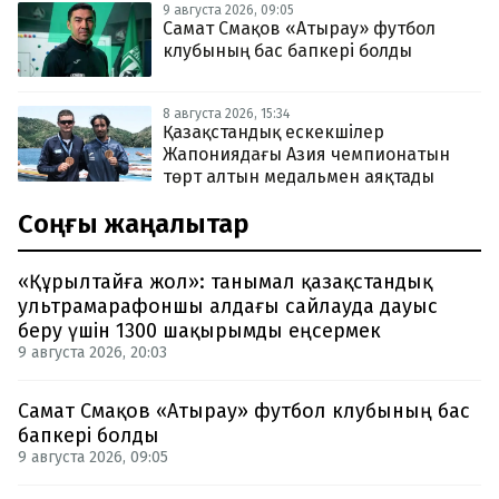
9 августа 2026, 09:05
Самат Смақов «Атырау» футбол
клубының бас бапкері болды
8 августа 2026, 15:34
Қазақстандық ескекшілер
Жапониядағы Азия чемпионатын
төрт алтын медальмен аяқтады
Соңғы жаңалықтар
«Құрылтайға жол»: танымал қазақстандық
ультрамарафоншы алдағы сайлауда дауыс
беру үшін 1300 шақырымды еңсермек
9 августа 2026, 20:03
Самат Смақов «Атырау» футбол клубының бас
бапкері болды
9 августа 2026, 09:05