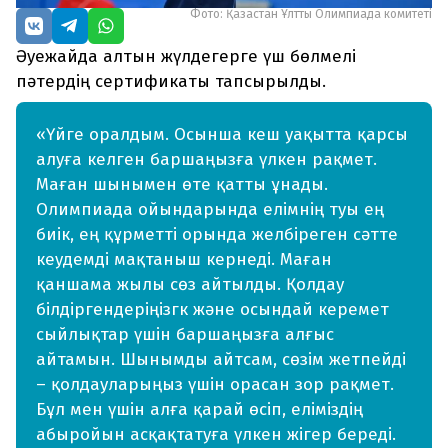
Фото: Қазақстан Ұлттық Олимпиада комитеті
Әуежайда алтын жүлдегерге үш бөлмелі
пәтердің сертификаты тапсырылды.
«Үйге оралдым. Осынша кеш уақытта қарсы
алуға келген баршаңызға үлкен рақмет.
Маған шынымен өте қатты ұнады.
Олимпиада ойындарында елімнің туы ең
биік, ең құрметті орында желбіреген сәтте
кеудемді мақтаныш кернеді. Маған
қаншама жылы сөз айтылды. Қолдау
білдіргендеріңізгк және осындай керемет
сыйлықтар үшін баршаңызға алғыс
айтамын. Шынымды айтсам, сөзім жетпейді
– қолдауларыңыз үшін орасан зор рақмет.
Бұл мен үшін алға қарай өсіп, еліміздің
абыройын асқақтатуға үлкен жігер береді.