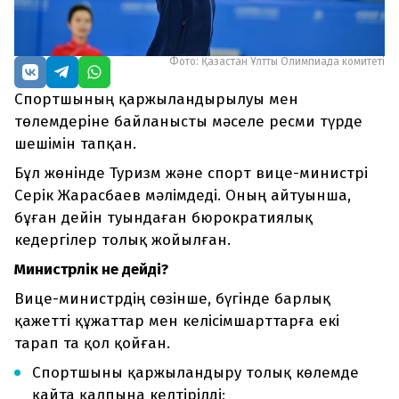
Фото: Қазақстан Ұлттық Олимпиада комитеті
Спортшының қаржыландырылуы мен
төлемдеріне байланысты мәселе ресми түрде
шешімін тапқан.
Бұл жөнінде Туризм және спорт вице-министрі
Серік Жарасбаев мәлімдеді. Оның айтуынша,
бұған дейін туындаған бюрократиялық
кедергілер толық жойылған.
Министрлік не дейді?
Вице-министрдің сөзінше, бүгінде барлық
қажетті құжаттар мен келісімшарттарға екі
тарап та қол қойған.
Спортшыны қаржыландыру толық көлемде
қайта қалпына келтірілді;