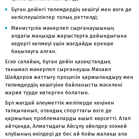
Бұған дейінгі төлемдердің кешігуі мен өзге де
келіспеушіліктер толық реттелді;
Министрлік мәнерлеп сырғанаушының
алдағы маңызды жарыстарға дайындығына
кедергі келмеуі үшін жағдайды ерекше
бақылауға алған.
Еске салайық, бұған дейін қазақстандық
танымал мәнерлеп сырғанаушы Михаил
Шайдоров жаттығу процесін қаржыландыру мен
төлемдердің кешігуіне байланысты мәселені
жария түрде көтерген болатын.
Бұл жағдай әлеуметтік желілерде кеңінен
талқыланып, отандық спорттағы өзге де
қаржылық проблемаларды ашып көрсетті. Атап
айтқанда, Алматыдағы Айсұлу әйелдер хоккей
клубының өкілдері де бес ай бойы жалақы ала