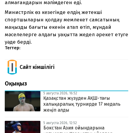
алмағандарын мәлімдеген еді.
Министрлік өз кезегінде елдің жетекші
спортшыларын қолдау мемлекет саясатының
маңызды бағыты екенін атап өтіп, мұндай
мәселелерге алдағы уақытта жедел әрекет етуге
уәде берді.
Тегтер:
Сайт Әкімшілігі
Оқыңыз
5 августа 2026, 16:52
Қазақстан жүзуден АҚШ-тағы
халықаралық турнирде 17 медаль
жеңіп алды
5 августа 2026, 12:52
Бокстан Азия ойындарына