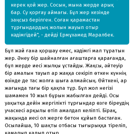
керек қой жер. Сосын, мына жерде арық
бар. Су қорғау аймағы. Бұл жер кезінде
заңсыз берілген. Соған қарамастан
тұрғындардың жолын жауып отыр
кәдімгідей", - дейді Ермұхамед Маралбек.
Бұл жәй ғана қоршау емес, кәдімгі мал тұратын
жер. Әнеу бір шайналған ағаштарға қарағанда,
бұл жерде иесі жылқы ұстайды. Жақсы, әйтеуір
бір амалын тауып ар жаққа секіріп өткен күннің
өзінде де тас жолға шыға алмайсың. Өйткені, ар
жағында тағы бір қақпа тұр. Бұл жол негізі
шамамен 10 жыл бұрын жабылған дейді. Осы
уақытқа дейін жергілікті тұрғындар өзге біреудің
учаскесі арқылы өтіп амалдап келіпті. Бірақ,
жақында иесі ол жерге бетон құйып бастаған.
Осылайша, 10 шақты отбасы тығырыққа тіреліп,
қамалып қалып отыр.