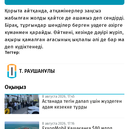
Қорыта айтқанда, атқамінерлер заңсыз
жабылған жолды қайтсе де ашамыз деп сендірді.
Бірақ, тұрғындар шенділер берген уәдеге әзірге
күмәнмен қарайды. Өйткені, кезінде дәуірі жүріп,
ақыры қамалған ағасының ықпалы әлі де бар ма
деп күдіктенеді.
Тегтер:
Т. РАУШАНҰЛЫ
Оқыңыз
8 августа 2026, 17:45
Астанада тегін далап үшін жүздеген
адам кезекке тұрды
8 августа 2026, 17:16
ExxonMobil Қашағанға $80 млрд