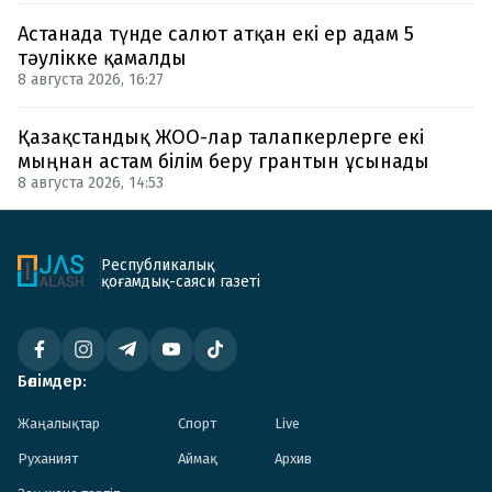
Астанада түнде салют атқан екі ер адам 5
тәулікке қамалды
8 августа 2026, 16:27
Қазақстандық ЖОО-лар талапкерлерге екі
мыңнан астам білім беру грантын ұсынады
8 августа 2026, 14:53
Республикалық
қоғамдық-саяси газеті
Бөлімдер:
Жаңалықтар
Спорт
Live
Руханият
Аймақ
Архив