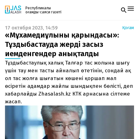
Республикалық
қоғамдық-саяси газеті
17 октября 2023, 14:59
Қоғам
Жаңалықтар
«Мұхамедиұлының қарындасы»:
Спорт
Газетке жазылу
Live
Тұздыбастауда жерді заңсыз
PDF форматтағы газетті ай сайын электронды
Руханият
иемденгендер анықталды
поштаңызға алып отырыңыз. Жаңа нөмір
Аймақ
шыққан сәтте сізге бірден жіберіледі. Тек email
Архив
Тұздыбастаулық халық Талғар тас жолына шығу
енгізіңіз, біз қалғанын өзіміз жібереміз.
Заң және тәртіп
үшін тау мен тасты айналып өтетінін, сондай ақ
ол тас жолға шығатын көшені қоршап мал
Редакциямен байланыс
өсіретін адамдар жайлы шындықпен бөлісті, деп
+7 708 604 51 06
Жарнама бөлімі
хабарлайды Zhasalash.kz КТК арнасына сілтеме
+7 701 220 64 52
жасап.
Пошта
zhasalash100@gmail.com