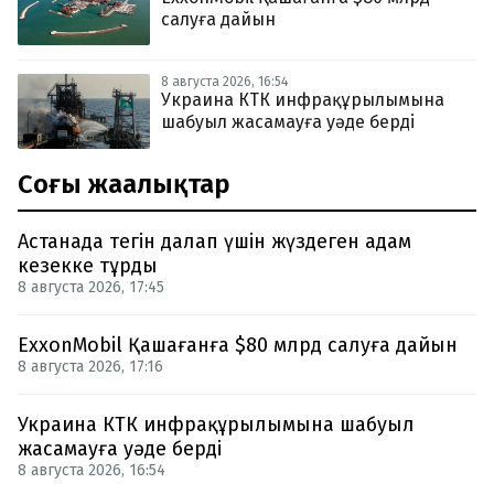
салуға дайын
8 августа 2026, 16:54
Украина КТК инфрақұрылымына
шабуыл жасамауға уәде берді
Соңғы жаңалықтар
Астанада тегін далап үшін жүздеген адам
кезекке тұрды
8 августа 2026, 17:45
ExxonMobil Қашағанға $80 млрд салуға дайын
8 августа 2026, 17:16
Украина КТК инфрақұрылымына шабуыл
жасамауға уәде берді
8 августа 2026, 16:54