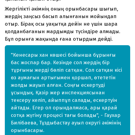
Жергілікті әкімнің оның орынбасары шығып,
жердің заңсыз басып алынғанын мойындап
отыр. Бірақ осы уақытқа дейін не үшін шара
қолданбағанын мардымды түсіндіре алмады.
Бұл орынға жақында ғана отырдым дейді.
"Кенесары хан көшесі бойынша бұрынғы
бас жоспар бар. Кезінде сол жердің бір
тұрғыны жерді бөліп сатқан. Сол сатқан кісі
өз аумағын артығымен қоршап, өтететін
жолды жауып алған. Соңғы ескертуді
ұсындық. Қазір жер инспекциясынан
тексеру келіп, айыппұл салады, ескертуін
айтады. Егер ол орындалмаса, ары қарай
сотқа жүгіну процесі тағы болады", - Гаухар
Билібаева, Тұздыбастау ауыл округі әкімінің
орынбасары.