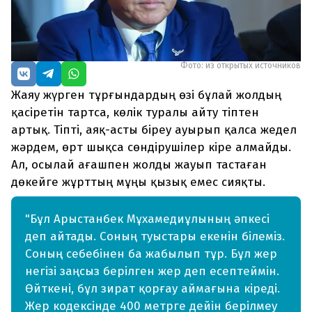
Фото: из открытых источников
Жаяу жүрген тұрғындардың өзі бұлай жолдың
қасіретін тартса, көлік туралы айту тіптен
артық. Тіпті, аяқ-асты біреу ауырып қалса жедел
жәрдем, өрт шықса сөндірушілер кіре алмайды.
Ал, осылай ағашпен жолды жауып тастаған
дөкейге жұрттың мұңы қызық емес сияқты.
"Бұл Арыстанбек Мұхамедиұлының әпкесі
деп айтады. Соның туыстары екенін білеміз.
Соның себебінен ба жабылып тұр. Бұл жер
негізі заңсыз берілген жер деп есептеймін.
Өйткені, бұл зират қорғау аймағына кіреді.
Жер кодексінде 400 метрге дейін берілмеу