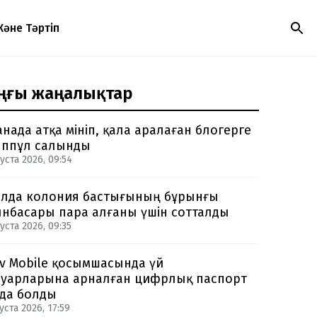
Және Тәртіп
ңғы жаңалықтар
анада атқа мініп, қала аралаған блогерге
ппұл салынды
уста 2026, 09:54
лда колония бастығының бұрынғы
нбасары пара алғаны үшін сотталды
уста 2026, 09:35
v Mobile қосымшасында үй
уарларына арналған цифрлық паспорт
да болды
уста 2026, 17:59