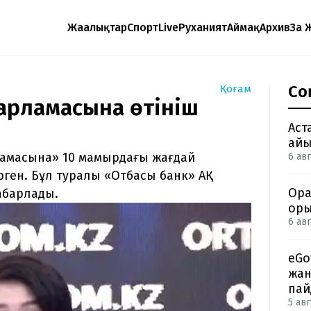
Жаңалықтар
Спорт
Live
Руханият
Аймақ
Архив
Заң 
Со
Қоғам
дарламасына өтініш
Аст
айы
ламасына» 10 мамырдағы жағдай
6 авг
рген. Бұл туралы «Отбасы банк» АҚ
Ора
абарлады.
оры
6 авг
eGo
жан
пай
5 авг