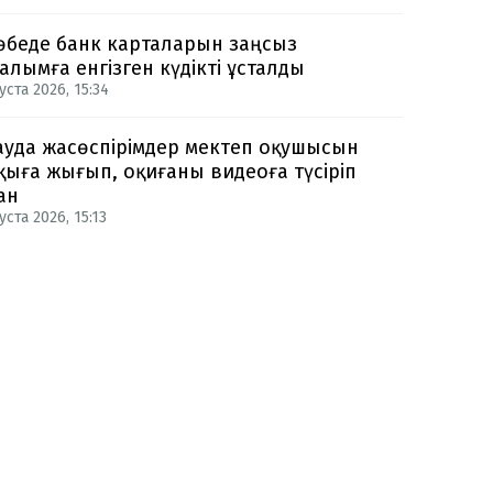
өбеде банк карталарын заңсыз
алымға енгізген күдікті ұсталды
уста 2026, 15:34
ауда жасөспірімдер мектеп оқушысын
қыға жығып, оқиғаны видеоға түсіріп
ан
уста 2026, 15:13