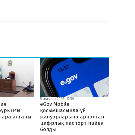
5
5 августа 2026, 17:59
ния
eGov Mobile
бұрынғы
қосымшасында үй
пара алғаны
жануарларына арналған
ы
цифрлық паспорт пайда
болды