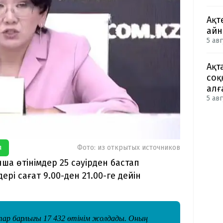
Ақт
айн
5 авг
Ақт
соқ
алғ
5 авг
я
Фото: из открытых источников
а өтінімдер 25 сәуірден бастап
і сағат 9.00-ден 21.00-ге дейін
ар барлығы 17 432 өтінім жолдады. Оның