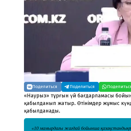
Поделиться
Поделиться
Поделитьс
«Наурыз» тұрғын үй бағдарламасы бойынш
қабылданып жатыр. Өтінімдер жұмыс күндер
қабылданады.
«10 мамырдағы жағдай бойынша қазақстандықт