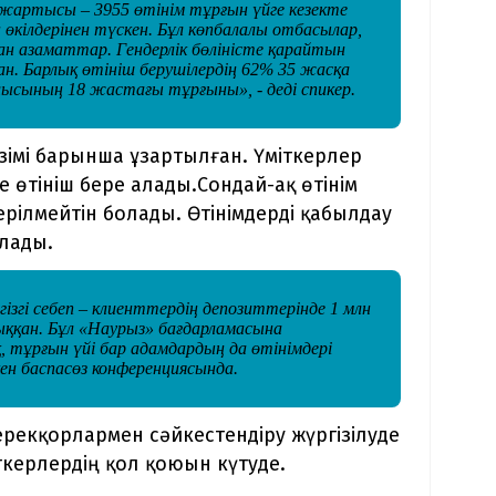
 жартысы – 3955 өтінім тұрғын үйге кезекте
кілдерінен түскен. Бұл көпбалалы отбасылар,
н азаматтар. Гендерлік бөліністе қарайтын
ан. Барлық өтініш берушілердің 62% 35 жасқа
лысының 18 жастағы тұрғыны», - деді спикер.
зімі барынша ұзартылған. Үміткерлер
е өтініш бере алады.Сондай-ақ өтінім
ерілмейтін болады. Өтінімдерді қабылдау
алады.
гізгі себеп – клиенттердің депозиттерінде 1 млн
ққан. Бұл «Наурыз» бағдарламасына
, тұрғын үйі бар адамдардың да өтінімдері
ен баспасөз конференциясында.
ерекқорлармен сәйкестендіру жүргізілуде
ткерлердің қол қоюын күтуде.