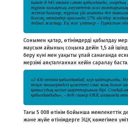
ішінде 8 945 өтінім сәтті қабылданды, олардың
тұрған халықтың әлеуметтік осал топтарының ө
жетім балалар, тұрғын үйі апатты деп танылға
болсақ, өтінімдер арасында 57% әйелдер жолдағ
дейінгі жастар. Ең жас үміткер – Түркістан об
Сонымен қатар, өтінімдерді қабылдау мер
маусым айының соңына дейін 1,5 ай ішінд
беру күні мен уақыты ұпай санағанда еск
мерзімі аяқталғаннан кейін саралау баст
«2 436 өтінім қабылданбай, кері қайтарылды. Не
теңге мөлшеріндегі қажетті сома жоқ болып шы
қатысудың негізгі шарттарының бірі. Сондай-ақ
қабылданбады», - деді спикер ОКҚ алаңында өтк
Тағы 5 008 өтінім бойынша мемлекеттік д
және жүйе өтінімдерге ЭЦҚ көмегімен үмі