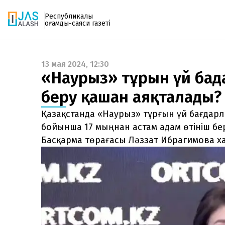
Республикалық
қоғамдық-саяси газеті
13 мая 2024, 12:30
Газетке жазылу
«Наурыз» тұрғын үй бағ
PDF форматтағы газетті ай сайын электронды
беру қашан аяқталады?
поштаңызға алып отырыңыз. Жаңа нөмір
шыққан сәтте сізге бірден жіберіледі. Тек email
Қазақстанда «Наурыз» тұрғын үй бағдар
енгізіңіз, біз қалғанын өзіміз жібереміз.
бойынша 17 мыңнан астам адам өтініш бе
Басқарма төрағасы Ләззат Ибрагимова х