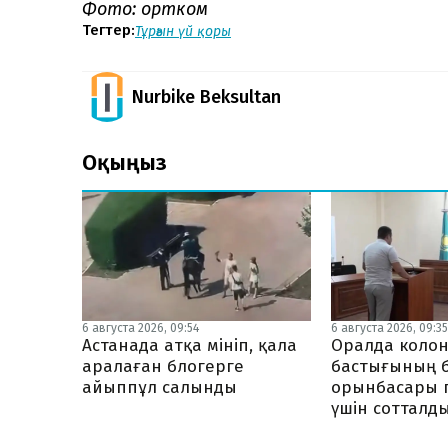
Фото: ортком
Тегтер:
Тұрғын үй қоры
Nurbike Beksultan
Оқыңыз
6 августа 2026, 09:3
6 августа 2026, 09:54
Оралда коло
Астанада атқа мініп, қала
бастығының 
аралаған блогерге
орынбасары 
айыппұл салынды
үшін сотталд