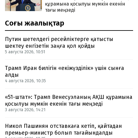
құрамына қосылуы мүмкін екенін
тағы меңзеді
Соңғы жаңалықтар
Путин шетелдегі ресейліктерге қатысты
шектеу енгізетін заңға қол қойды
5 августа 2026, 10:51
Трамп Иран билігін «екіжүзділік» үшін сынға
алды
4 августа 2026, 10:35
«51-штат»: Трамп Венесуэланың АҚШ құрамына
қосылуы мүмкін екенін тағы меңзеді
3 августа 2026, 14:21
Никол Пашинян отставкаға кетіп, қайтадан
премьер-министр болып тағайындалды