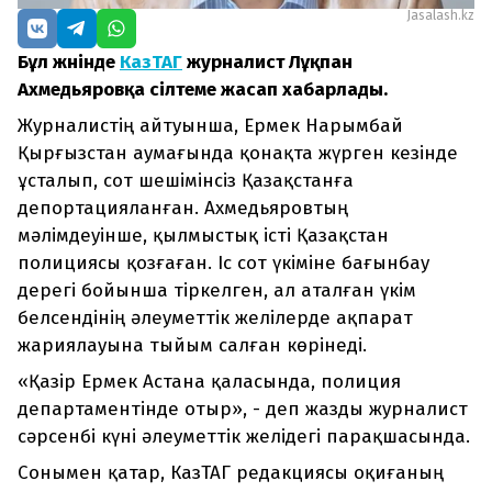
Jasalash.kz
Бұл жөнінде
КазТАГ
журналист Лұқпан
Ахмедьяровқа сілтеме жасап хабарлады.
Журналистің айтуынша, Ермек Нарымбай
Қырғызстан аумағында қонақта жүрген кезінде
ұсталып, сот шешімінсіз Қазақстанға
депортацияланған. Ахмедьяровтың
мәлімдеуінше, қылмыстық істі Қазақстан
полициясы қозғаған. Іс сот үкіміне бағынбау
дерегі бойынша тіркелген, ал аталған үкім
белсендінің әлеуметтік желілерде ақпарат
жариялауына тыйым салған көрінеді.
«Қазір Ермек Астана қаласында, полиция
департаментінде отыр», - деп жазды журналист
сәрсенбі күні әлеуметтік желідегі парақшасында.
Сонымен қатар, КазТАГ редакциясы оқиғаның