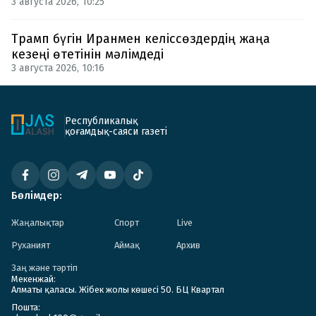
3 августа 2026, 10:25
Трамп бүгін Иранмен келіссөздердің жаңа
кезеңі өтетінін мәлімдеді
3 августа 2026, 10:16
Республикалық
қоғамдық-саяси газеті
Бөлімдер:
Жаңалықтар
Спорт
Live
Руханият
Аймақ
Архив
Заң және тәртіп
Мекенжай:
Алматы қаласы. Жібек жолы көшесі 50. БЦ Квартал
Пошта: