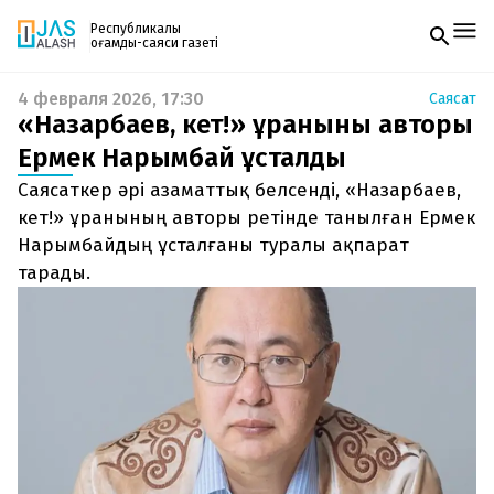
Республикалық
қоғамдық-саяси газеті
4 февраля 2026, 17:30
Саясат
Жаңалықтар
«Назарбаев, кет!» ұранының авторы
Спорт
Газетке жазылу
Live
Ермек Нарымбай ұсталды
PDF форматтағы газетті ай сайын электронды
Руханият
Саясаткер әрі азаматтық белсенді, «Назарбаев,
поштаңызға алып отырыңыз. Жаңа нөмір
Аймақ
шыққан сәтте сізге бірден жіберіледі. Тек email
кет!» ұранының авторы ретінде танылған Ермек
Архив
енгізіңіз, біз қалғанын өзіміз жібереміз.
Заң және тәртіп
Нарымбайдың ұсталғаны туралы ақпарат
тарады.
Редакциямен байланыс
+7 708 604 51 06
Жарнама бөлімі
+7 701 220 64 52
Пошта
zhasalash100@gmail.com