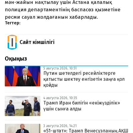
мән-жайын нақтылау үшін Астана қалалық
полиция департаментінің баспасөз қызметіне
ресми сауал жолдағанын хабарлады.
Тегтер:
Сайт Әкімшілігі
Оқыңыз
5 августа 2026, 10:51
Путин шетелдегі ресейліктерге
қатысты шектеу енгізетін заңға қол
қойды
4 августа 2026, 10:35
Трамп Иран билігін «екіжүзділік»
үшін сынға алды
3 августа 2026, 14:21
«51-штат»: Трамп Венесуэланың АҚШ