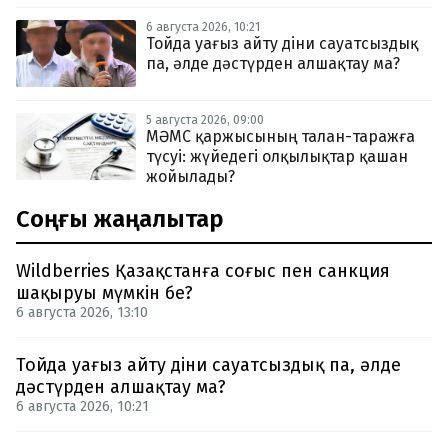
6 августа 2026, 10:21
Тойда уағыз айту діни сауатсыздық
па, әлде дәстүрден алшақтау ма?
5 августа 2026, 09:00
МӘМС қаржысының талан-таражға
түсуі: жүйедегі олқылықтар қашан
жойылады?
Соңғы жаңалықтар
Wildberries Қазақстанға соғыс пен санкция
шақыруы мүмкін бе?
6 августа 2026, 13:10
Тойда уағыз айту діни сауатсыздық па, әлде
дәстүрден алшақтау ма?
6 августа 2026, 10:21