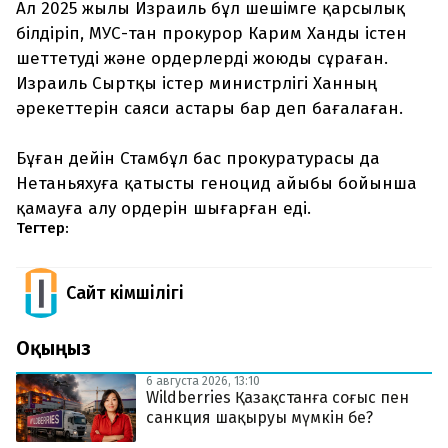
Ал 2025 жылы Израиль бұл шешімге қарсылық
білдіріп, МУС-тан прокурор Карим Ханды істен
шеттетуді және ордерлерді жоюды сұраған.
Израиль Сыртқы істер министрлігі Ханның
әрекеттерін саяси астары бар деп бағалаған.
Бұған дейін Стамбұл бас прокуратурасы да
Нетаньяхуға қатысты геноцид айыбы бойынша
қамауға алу ордерін шығарған еді.
Тегтер:
Сайт Әкімшілігі
Оқыңыз
6 августа 2026, 13:10
Wildberries Қазақстанға соғыс пен
санкция шақыруы мүмкін бе?