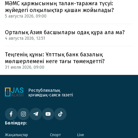
МӘМС қаржысының талан-таражға түсуі:
жүйедегі олқылықтар қашан жойылады?
5 августа 2026, 09:00
Орталық Азия басшылары одақ құра ала ма?
4 августа 2026, 12:51
Теңгенің құны: Ұлттық банк базалық
мөлшерлемені неге тағы төмендетті?
31 июля 2026, 09:00
Республикалық
қоғамдық-саяси газеті
Бөлімдер:
Жаңалықтар
Спорт
Live