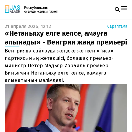
Республикалық
қоғамдық-саяси газеті
21 апреля 2026, 12:12
Сараптама
Жаңалықтар
«Нетаньяху елге келсе, қамауға
Спорт
Газетке жазылу
Live
алынады» - Венгрия жаңа премьері
PDF форматтағы газетті ай сайын электронды
Руханият
Венгрияда сайлауда жеңіске жеткен «Тиса»
поштаңызға алып отырыңыз. Жаңа нөмір
Аймақ
шыққан сәтте сізге бірден жіберіледі. Тек email
партиясының жетекшісі, болашақ премьер-
Архив
енгізіңіз, біз қалғанын өзіміз жібереміз.
Заң және тәртіп
министр Петер Мадьяр Израиль премьері
Биньямин Нетаньяху елге келсе, қамауға
Редакциямен байланыс
алынатынын мәлімдеді.
+7 708 604 51 06
Жарнама бөлімі
+7 701 220 64 52
Пошта
zhasalash100@gmail.com