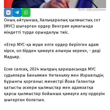
Фото: ашық дереккөз
Оның айтуынша, Халықаралық қылмыстық сот
(МУС) шығарған ордер Венгрия аумағында
міндетті түрде орындалуы тиіс.
«Егер МУС-қа мүше елге ордер берілген адам
кірсе, ол бірден қамауға алынуы керек», - деді
Мадьяр.
Еске салсақ, 2024 жылдың қарашасында МУС
судьялары Биньямин Нетаньяху мен Израильдің
бұрынғы қорғаныс министрі Йоав Галантқа
қатысты әскери қылмыстар мен адамзатқа
қарсы қылмыстар бойынша қамауға алу ордерін
шығарған болатын.