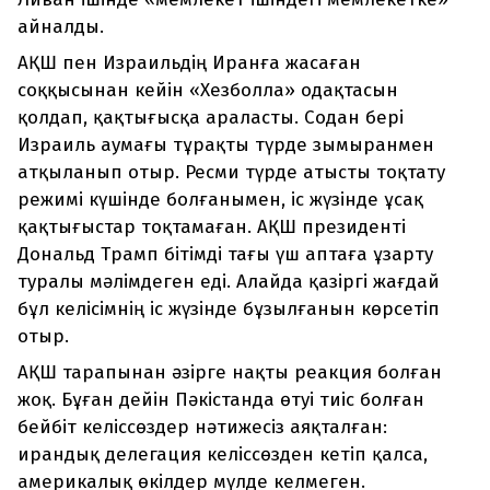
айналды.
АҚШ пен Израильдің Иранға жасаған
соққысынан кейін «Хезболла» одақтасын
қолдап, қақтығысқа араласты. Содан бері
Израиль аумағы тұрақты түрде зымыранмен
атқыланып отыр. Ресми түрде атысты тоқтату
режимі күшінде болғанымен, іс жүзінде ұсақ
қақтығыстар тоқтамаған. АҚШ президенті
Дональд Трамп бітімді тағы үш аптаға ұзарту
туралы мәлімдеген еді. Алайда қазіргі жағдай
бұл келісімнің іс жүзінде бұзылғанын көрсетіп
отыр.
АҚШ тарапынан әзірге нақты реакция болған
жоқ. Бұған дейін Пәкістанда өтуі тиіс болған
бейбіт келіссөздер нәтижесіз аяқталған:
ирандық делегация келіссөзден кетіп қалса,
америкалық өкілдер мүлде келмеген.