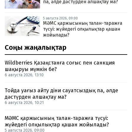
па, әлде дәстүрден алшақтау ма?
5 августа 2026, 09:00
МӘМС қаржысының талан-таражға
түсуі: жүйедегі олқылықтар қашан
жойылады?
Соңғы жаңалықтар
Wildberries Қазақстанға соғыс пен санкция
шақыруы мүмкін бе?
6 августа 2026, 13:10
Тойда уағыз айту діни сауатсыздық па, әлде
дәстүрден алшақтау ма?
6 августа 2026, 10:21
МӘМС қаржысының талан-таражға түсуі:
жүйедегі олқылықтар қашан жойылады?
5 августа 2026, 09:00