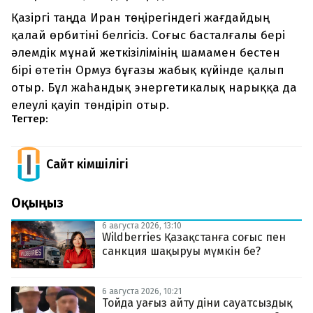
Қазіргі таңда Иран төңірегіндегі жағдайдың
қалай өрбитіні белгісіз. Соғыс басталғалы бері
әлемдік мұнай жеткізілімінің шамамен бестен
бірі өтетін Ормуз бұғазы жабық күйінде қалып
отыр. Бұл жаһандық энергетикалық нарыққа да
елеулі қауіп төндіріп отыр.
Тегтер:
Сайт Әкімшілігі
Оқыңыз
6 августа 2026, 13:10
Wildberries Қазақстанға соғыс пен
санкция шақыруы мүмкін бе?
6 августа 2026, 10:21
Тойда уағыз айту діни сауатсыздық