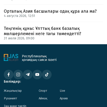
Орталық Азия басшылары одақ құра ала ма?
4 августа 2026, 12:51
Теңгенің құны: Ұлттық банк базалық
мөлшерлемені неге тағы төмендетті?
31 июля 2026, 09:00
Республикалық
қоғамдық-саяси газеті
Бөлімдер:
Жаңалықтар
Спорт
Live
Руханият
Аймақ
Архив
Заң және тәртіп