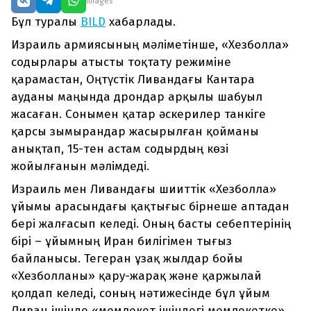
Images
Бұл туралы
BILD
хабарлады.
Израиль армиясының мәліметінше, «Хезболла»
содырлары атысты тоқтату режиміне
қарамастан, Оңтүстік Ливандағы Кантара
ауданы маңында дрондар арқылы шабуыл
жасаған. Сонымен қатар әскерилер танкіге
қарсы зымырандар жасырылған қойманы
анықтап, 15-тен астам содырдың көзі
жойылғанын мәлімдеді.
Израиль мен Ливандағы шииттік «Хезболла»
ұйымы арасындағы қақтығыс бірнеше аптадан
бері жалғасып келеді. Оның басты себептерінің
бірі – ұйымның Иран билігімен тығыз
байланысы. Тегеран ұзақ жылдар бойы
«Хезболланы» қару-жарақ және қаржылай
қолдап келеді, соның нәтижесінде бұл ұйым
Ливан ішінде «мемлекет ішіндегі мемлекетке»