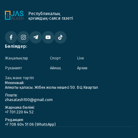
Республикалық
қоғамдық-саяси газеті
Бөлімдер:
Жаңалықтар
Спорт
Live
Руханият
Аймақ
Архив
Заң және тәртіп
Мекенжай:
Алматы қаласы. Жібек жолы көшесі 50. БЦ Квартал
Пошта:
zhasalash100@gmail.com
Жарнама бөлімі:
+7 701 220 64 52
Редакция:
+7 708 604 51 06 (WhatsApp)