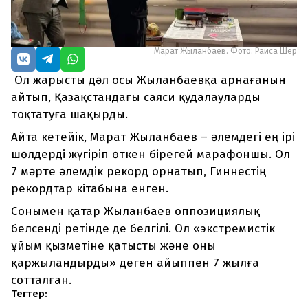
Марат Жыланбаев. Фото: Раиса Шер
Ол жарысты дәл осы Жыланбаевқа арнағанын
айтып, Қазақстандағы саяси қудалауларды
тоқтатуға шақырды.
Айта кетейік, Марат Жыланбаев – әлемдегі ең ірі
шөлдерді жүгіріп өткен бірегей марафоншы. Ол
7 мәрте әлемдік рекорд орнатып, Гиннестің
рекордтар кітабына енген.
Сонымен қатар Жыланбаев оппозициялық
белсенді ретінде де белгілі. Ол «экстремистік
ұйым қызметіне қатысты және оны
қаржыландырды» деген айыппен 7 жылға
сотталған.
Тегтер: