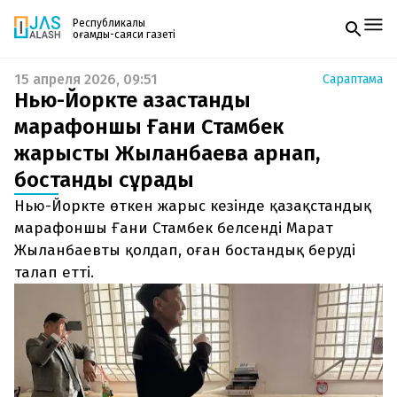
Республикалық
қоғамдық-саяси газеті
15 апреля 2026, 09:51
Сараптама
Жаңалықтар
Нью-Йоркте қазақстандық
Спорт
Газетке жазылу
Live
марафоншы Ғани Стамбек
PDF форматтағы газетті ай сайын электронды
Руханият
жарысты Жыланбаевқа арнап,
поштаңызға алып отырыңыз. Жаңа нөмір
Аймақ
шыққан сәтте сізге бірден жіберіледі. Тек email
Архив
бостандық сұрады
енгізіңіз, біз қалғанын өзіміз жібереміз.
Заң және тәртіп
Нью-Йоркте өткен жарыс кезінде қазақстандық
марафоншы Ғани Стамбек белсенді Марат
Редакциямен байланыс
+7 708 604 51 06
Жыланбаевты қолдап, оған бостандық беруді
Жарнама бөлімі
талап етті.
+7 701 220 64 52
Пошта
zhasalash100@gmail.com