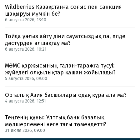
Wildberries Қазақстанға соғыс пен санкция
шақыруы мүмкін бе?
6 августа 2026, 13:10
Тойда уағыз айту діни сауатсыздық па, әлде
дәстүрден алшақтау ма?
6 августа 2026, 10:21
МӘМС қаржысының талан-таражға түсуі:
жүйедегі олқылықтар қашан жойылады?
5 августа 2026, 09:00
Орталық Азия басшылары одақ құра ала ма?
4 августа 2026, 12:51
Теңгенің құны: Ұлттық банк базалық
мөлшерлемені неге тағы төмендетті?
31 июля 2026, 09:00