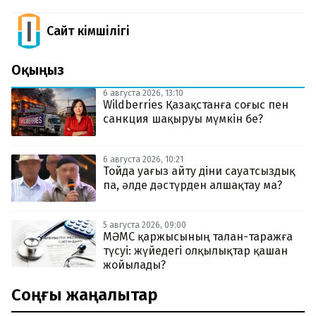
Сайт Әкімшілігі
Оқыңыз
6 августа 2026, 13:10
Wildberries Қазақстанға соғыс пен
санкция шақыруы мүмкін бе?
6 августа 2026, 10:21
Тойда уағыз айту діни сауатсыздық
па, әлде дәстүрден алшақтау ма?
5 августа 2026, 09:00
МӘМС қаржысының талан-таражға
түсуі: жүйедегі олқылықтар қашан
жойылады?
Соңғы жаңалықтар