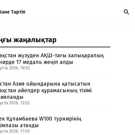
Және Тәртіп
ңғы жаңалықтар
ақстан жүзуден АҚШ-тағы халықаралық
нирде 17 медаль жеңіп алды
уста 2026, 16:52
стан Азия ойындарына қатысатын
ақстан әйелдер құрамасының тізімі
рияланды
уста 2026, 12:52
ек Құламбаева W100 турнирінің
імпазы атанды
уста 2026, 17:02