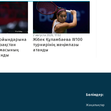
2 августа 2026, 17:02
Жібек Құламбаева W100
я ойындарына
турнирінің жеңімпазы
зақстан
атанды
амасының
ланды
Бөлімдер:
Жаңалықтар