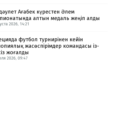
дәулет Ағабек күрестен Әлем
пионатында алтын медаль жеңіп алды
уста 2026, 14:21
цияда футбол турнирінен кейін
опиялық жасөспірімдер командасы із-
сіз жоғалды
юля 2026, 09:47