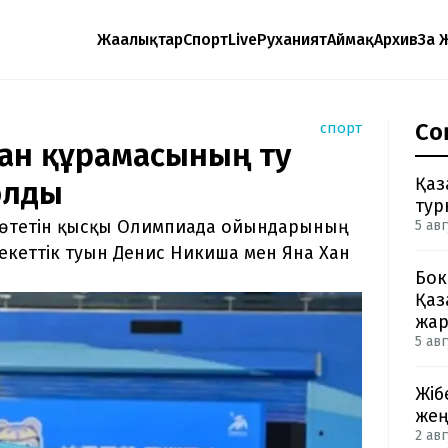
Жаңалықтар
Спорт
Live
Руханият
Аймақ
Архив
Заң 
Со
спорт
тан құрамасының ту
Қаз
олды
тур
 өтетін қысқы Олимпиада ойындарының
5 авг
кеттік туын Денис Никиша мен Яна Хан
Бок
Қаз
жа
5 авг
Жіб
жең
2 авг