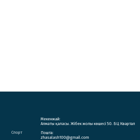
Мекенжай:
Алматы қаласы. Жібек жолы көшесі 50. БЦ Квартал
Спорт
Пошта:
zhasalash100@gmail.com