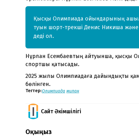
Қысқы Олимпиада ойындарының ашыл
туын шорт-трекші Денис Никиша және 
деді ол.
Нұрлан Есембаевтың айтуынша, қысқы Ол
спортшы қатысады.
2025 жылы Олимпиадаға дайындықты қамт
бөлінген.
Тегтер:
Олимпиада
милан
Сайт Әкімшілігі
Оқыңыз