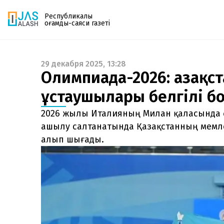
Республикалық
қоғамдық-саяси газеті
29 декабря 2025, 13:28
Газетке жазылу
Олимпиада-2026: Қазақс
PDF форматтағы газетті ай сайын электронды
ұстаушылары белгілі б
поштаңызға алып отырыңыз. Жаңа нөмір
шыққан сәтте сізге бірден жіберіледі. Тек email
2026 жылы Италияның Милан қаласында
енгізіңіз, біз қалғанын өзіміз жібереміз.
ашылу салтанатында Қазақстанның мемле
алып шығады.