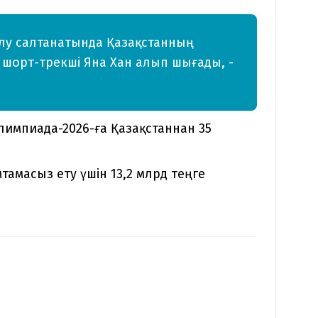
у салтанатында Қазақстанның
шорт-трекші Яна Хан алып шығады, -
импиада-2026-ға Қазақстаннан 35
амасыз ету үшін 13,2 млрд теңге