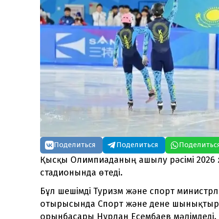
Поделиться
Поделиться
Поделитьс
Қысқы Олимпиаданың ашылу рәсімі 2026
стадионында өтеді.
Бұл шешімді Туризм және спорт министрл
отырысында Спорт және дене шынықтыру 
орынбасары Нұрлан Есембаев мәлімдеді.