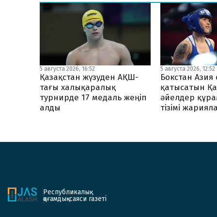
5 августа 2026, 16:52
5 августа 2026, 12:52
Қазақстан жүзуден АҚШ-
Бокстан Ази
тағы халықаралық
қатысатын Қа
турнирде 17 медаль жеңіп
әйелдер құр
алды
тізімі жария
Республикалық
қоғамдық-саяси газеті