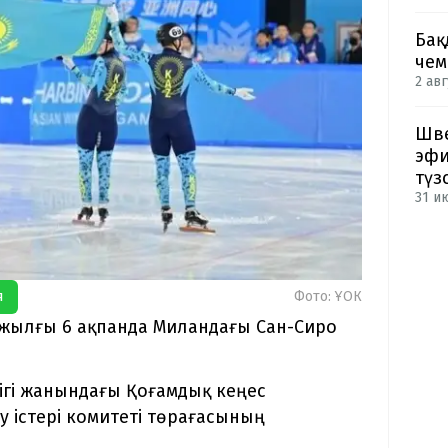
Бақ
чем
2 авг
Шве
эфи
түз
31 и
я
Фото: ҰОК
 жылғы 6 ақпанда Миландағы Сан-Сиро
ігі жанындағы Қоғамдық кеңес
істері комитеті төрағасының