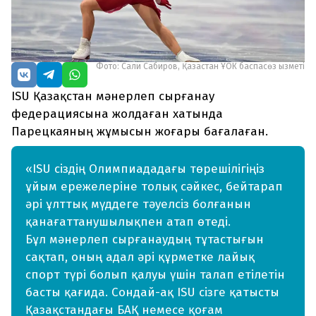
Фото: Сали Сабиров, Қазақстан ҰОК баспасөз қызметі
ISU Қазақстан мәнерлеп сырғанау
федерациясына жолдаған хатында
Парецкаяның жұмысын жоғары бағалаған.
«ISU сіздің Олимпиададағы төрешілігіңіз
ұйым ережелеріне толық сәйкес, бейтарап
әрі ұлттық мүддеге тәуелсіз болғанын
қанағаттанушылықпен атап өтеді.
Бұл мәнерлеп сырғанаудың тұтастығын
сақтап, оның адал әрі құрметке лайық
спорт түрі болып қалуы үшін талап етілетін
басты қағида. Сондай-ақ ISU сізге қатысты
Қазақстандағы БАҚ немесе қоғам