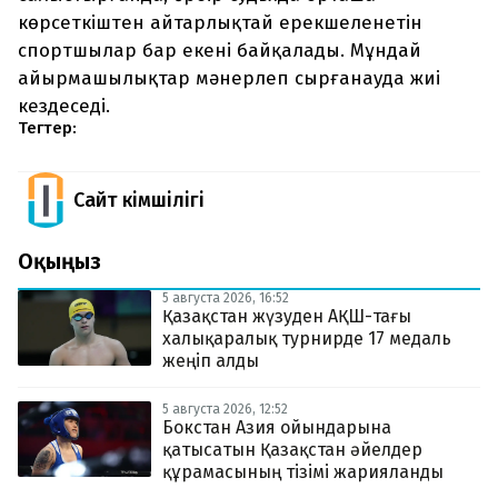
көрсеткіштен айтарлықтай ерекшеленетін
спортшылар бар екені байқалады. Мұндай
айырмашылықтар мәнерлеп сырғанауда жиі
кездеседі.
Тегтер:
Сайт Әкімшілігі
Оқыңыз
5 августа 2026, 16:52
Қазақстан жүзуден АҚШ-тағы
халықаралық турнирде 17 медаль
жеңіп алды
5 августа 2026, 12:52
Бокстан Азия ойындарына
қатысатын Қазақстан әйелдер
құрамасының тізімі жарияланды