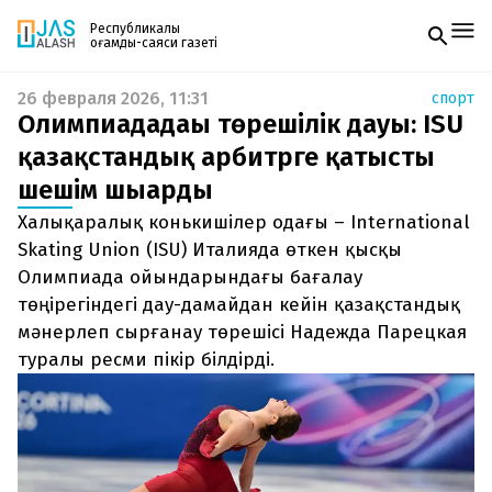
Республикалық
қоғамдық-саяси газеті
26 февраля 2026, 11:31
спорт
Жаңалықтар
Олимпиададағы төрешілік дауы: ISU
Спорт
Газетке жазылу
Live
қазақстандық арбитрге қатысты
PDF форматтағы газетті ай сайын электронды
Руханият
шешім шығарды
поштаңызға алып отырыңыз. Жаңа нөмір
Аймақ
шыққан сәтте сізге бірден жіберіледі. Тек email
Архив
Халықаралық конькишілер одағы – International
енгізіңіз, біз қалғанын өзіміз жібереміз.
Заң және тәртіп
Skating Union (ISU) Италияда өткен қысқы
Олимпиада ойындарындағы бағалау
Редакциямен байланыс
төңірегіндегі дау-дамайдан кейін қазақстандық
+7 708 604 51 06
Жарнама бөлімі
мәнерлеп сырғанау төрешісі Надежда Парецкая
+7 701 220 64 52
туралы ресми пікір білдірді.
Пошта
zhasalash100@gmail.com