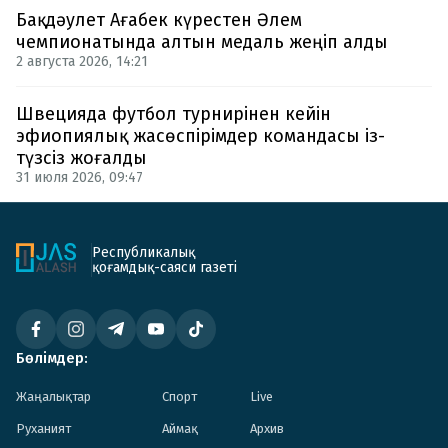
Бақдәулет Ағабек күрестен Әлем
чемпионатында алтын медаль жеңіп алды
2 августа 2026, 14:21
Швецияда футбол турнирінен кейін
эфиопиялық жасөспірімдер командасы із-
түзсіз жоғалды
31 июля 2026, 09:47
Республикалық
қоғамдық-саяси газеті
Бөлімдер:
Жаңалықтар
Спорт
Live
Руханият
Аймақ
Архив