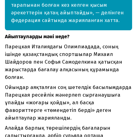
тарапынан болған кез келген қысым
әрекеттерін қатаң айыптайды», — делінген
федерация сайтында жарияланған хатта.
Айыптаулардың мәні неде?
Парецкая Италиядағы Олимпиадада, соның
ішінде қазақстандық спортшылар Михаил
Шайдоров пен Софья Самоделкина қатысқан
жарыстарда бағалау алқасының құрамында
болған.
Ойындар аяқталған соң шетелдік басылымдарда
Парецкая ресейлік мәнерлеп сырғанаушыға
ұпайды «жоғары қойды», ал басқа
фавориттерге «төмендетіп берді» деген
айыптаулар жарияланды.
Алайда барлық төрешілердің бағаларын
салыстырғанда, әрбір судьяда орташа