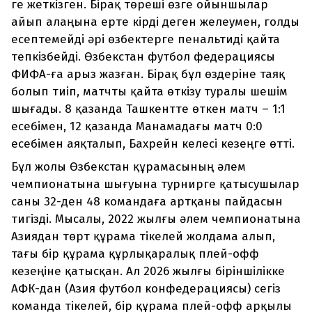
ге жеткізген. Бірақ төреші өзге ойыншылар
айып алаңына ерте кірді деген желеумен, голды
есептемейді әрі өзбектерге пенальтиді қайта
тепкізбейді. Өзбекстан футбол федерациясы
ФИФА-ға арыз жазған. Бірақ бұл өздеріне таяқ
болып тиіп, матчты қайта өткізу туралы шешім
шығады. 8 қазанда Ташкентте өткен матч – 1:1
есебімен, 12 қазанда Манамадағы матч 0:0
есебімен аяқталып, Бахрейн келесі кезеңге өтті.
Бұл жолы Өзбекстан құрамасының әлем
чемпионатына шығуына турнирге қатысушылар
саны 32-ден 48 командаға артқаны пайдасын
тигізді. Мысалы, 2022 жылғы әлем чемпионатына
Азиядан төрт құрама тікелей жолдама алып,
тағы бір құрама құрлықаралық плей-офф
кезеңіне қатысқан. Ал 2026 жылғы біріншілікке
АФК-дан (Азия футбол конфедерациясы) сегіз
команда тікелей, бір құрама плей-офф арқылы