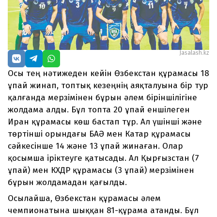
Jasalash.kz
Осы тең нәтижеден кейін Өзбекстан құрамасы 18
ұпай жинап, топтық кезеңнің аяқталуына бір тур
қалғанда мерзімінен бұрын әлем біріншілігіне
жолдама алды. Бұл топта 20 ұпай еншілеген
Иран құрамасы көш бастап тұр. Ал үшінші және
төртінші орындағы БАӘ мен Катар құрамасы
сәйкесінше 14 және 13 ұпай жинаған. Олар
қосымша іріктеуге қатысады. Ал Қырғызстан (7
ұпай) мен КХДР құрамасы (3 ұпай) мерзімінен
бұрын жолдамадан қағылды.
Осылайша, Өзбекстан құрамасы әлем
чемпионатына шыққан 81-құрама атанды. Бұл