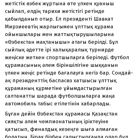
жетістік өзбек жұртына өте үлкен қуаныш
сыйлап, елдің тарихи жетістігі ретінде
қабылданып отыр. Ел президенті Шавкат
Мирзиеевтің жарлығымен ұлттық құрама
ойыншылары мен жаттықтырушыларына
«Өзбекстан мақтанышы» атағы берілді. Бұл
сыйлық әдетте ірі халықаралық турнирде
жеңіске жеткен спортшыларға беріледі. Футбол
құрамасының әлем біріншілігіне шыққанын
үлкен жеңіс ретінде бағалауға негіз бар. Сондай-
ақ президенттің баспасөз хатшысы ұлттық
құраманың құрметіне ұйымдастырылған
салтанатты шарада футболшыларға жаңа
автомобиль табыс етілетінін хабарлады.
Бұған дейін Өзбекстан құрамасы Қазақстан
сияқты әлем чемпионатының іріктеуіне
қатысып, финалдық кезеңге шыға алмаған
болатын. Бірақ бізбен салыстырғанда олар бұл