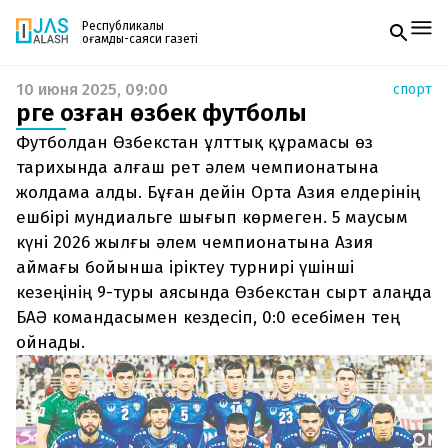
Республикалық
қоғамдық-саяси газеті
10 июня 2025, 09:00
спорт
Жаңалықтар
Өрге озған өзбек футболы
Спорт
Газетке жазылу
Live
Футболдан Өзбекстан ұлттық құрамасы өз
PDF форматтағы газетті ай сайын электронды
Руханият
тарихында алғаш рет әлем чемпионатына
поштаңызға алып отырыңыз. Жаңа нөмір
Аймақ
жолдама алды. Бұған дейін Орта Азия елдерінің
шыққан сәтте сізге бірден жіберіледі. Тек email
Архив
енгізіңіз, біз қалғанын өзіміз жібереміз.
ешбірі мундиальге шығып көрмеген. 5 маусым
Заң және тәртіп
күні 2026 жылғы әлем чемпионатына Азия
аймағы бойынша іріктеу турнирі үшінші
Редакциямен байланыс
+7 708 604 51 06
кезеңінің 9-туры аясында Өзбекстан сырт алаңда
Жарнама бөлімі
+7 701 220 64 52
БАӘ командасымен кездесіп, 0:0 есебімен тең
Пошта
ойнады.
zhasalash100@gmail.com