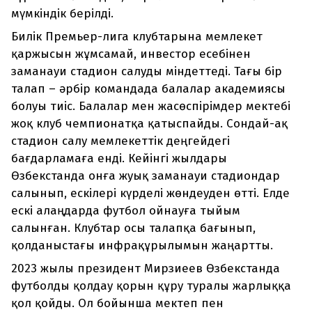
мүмкіндік берілді.
Билік Премьер-лига клубтарына мемлекет
қаржысын жұмсамай, инвестор есебінен
заманауи стадион салуды міндеттеді. Тағы бір
талап – әрбір командада балалар академиясы
болуы тиіс. Балалар мен жасөспірімдер мектебі
жоқ клуб чемпионатқа қатыспайды. Сондай-ақ
стадион салу мемлекеттік деңгейдегі
бағдарламаға енді. Кейінгі жылдары
Өзбекстанда онға жуық заманауи стадиондар
салынып, ескілері күрделі жөндеуден өтті. Елде
ескі алаңдарда футбол ойнауға тыйым
салынған. Клубтар осы талапқа бағынып,
қолданыстағы инфрақұрылымын жаңартты.
2023 жылы президент Мирзиеев Өзбекстанда
футболды қолдау қорын құру туралы жарлыққа
қол қойды. Ол бойынша мектеп пен