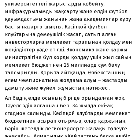
университеттегі жарыстарды көбейту,
инфрақұрылымды жақсарту және елдің футбол
қауымдастығы жанынан жаңа академиялар құру
басты назарға шықты. Кәсіпқой футбол
клубтарына демеушілік жасап, сатып алған
инвесторларға мемлекет тарапынан қолдау мен
жеңілдіктер уәде етілді. Экономика және қаржы
министрлігіне бұл қорды қолдау үшін жыл сайын
мемлекет бюджетінен 25 миллиард сум бөлу
тапсырылды. Қорыта айтқанда, Өзбекстанның
әлем чемпионатына жолдама алуы – жастарды
дамыту және жүйелі жұмыстың нәтижесі.
Ал біздің елде осының бірі де орындалған жоқ.
Тәуелсіздік алғаннан бері 34 жылда екі-ақ
стадион салынды. Кәсіпқой клубтарды мемлекет
бюджетінен асырап отырмыз, олар қаржының
бәрін шетелдік легионерлерге жалақы төлеуге
жұмсайды. Алматылық «Қайраттан» басқа ешбір