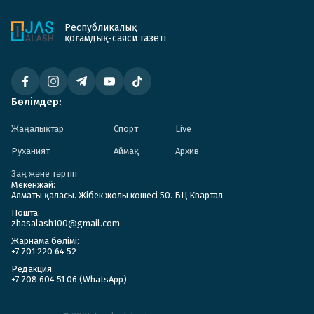
Республикалық
қоғамдық-саяси газеті
Бөлімдер:
Жаңалықтар
Спорт
Live
Руханият
Аймақ
Архив
Заң және тәртіп
Мекенжай:
Алматы қаласы. Жібек жолы көшесі 50. БЦ Квартал
Пошта:
zhasalash100@gmail.com
Жарнама бөлімі:
+7 701 220 64 52
Редакция:
+7 708 604 51 06 (WhatsApp)