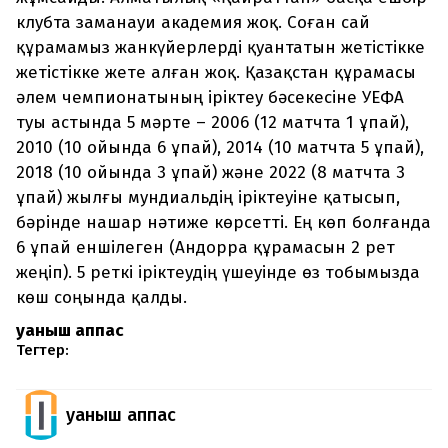
клубта заманауи академия жоқ. Соған сай
құрамамыз жанкүйерлерді қуантатын жетістікке
жетістікке жете алған жоқ. Қазақстан құрамасы
әлем чемпионатының іріктеу бәсекесіне УЕФА
туы астында 5 мәрте – 2006 (12 матчта 1 ұпай),
2010 (10 ойында 6 ұпай), 2014 (10 матчта 5 ұпай),
2018 (10 ойында 3 ұпай) және 2022 (8 матчта 3
ұпай) жылғы мундиальдің іріктеуіне қатысып,
бәрінде нашар нәтиже көрсетті. Ең көп болғанда
6 ұпай еншілеген (Андорра құрамасын 2 рет
жеңіп). 5 реткі іріктеудің үшеуінде өз тобымызда
көш соңында қалды.
Қуаныш Қаппас
Тегтер:
Қуаныш Қаппас