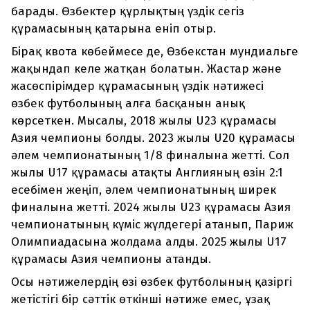
барады. Өзбектер құрлықтың үздік сегіз
құрамасының қатарына еніп отыр.
Бірақ квота көбеймесе де, Өзбекстан мундиальге
жақындап келе жатқан болатын. Жастар және
жасөспірімдер құрамасының үздік нәтижесі
өзбек футболының алға басқанын анық
көрсеткен. Мысалы, 2018 жылы U23 құрамасы
Азия чемпионы болды. 2023 жылы U20 құрамасы
әлем чемпионатының 1/8 финалына жетті. Сол
жылы U17 құрамасы атақты Англияның өзін 2:1
есебімен жеңіп, әлем чемпионатының ширек
финалына жетті. 2024 жылы U23 құрамасы Азия
чемпионатының күміс жүлдегері атанып, Париж
Олимпиадасына жолдама алды. 2025 жылы U17
құрамасы Азия чемпионы атанды.
Осы нәтижелердің өзі өзбек футболының қазіргі
жетістігі бір сәттік өткінші нәтиже емес, ұзақ