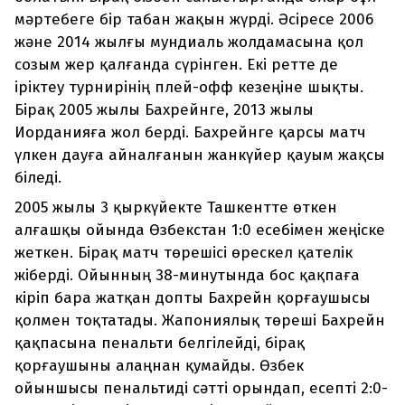
мәртебеге бір табан жақын жүрді. Әсіресе 2006
және 2014 жылғы мундиаль жолдамасына қол
созым жер қалғанда сүрінген. Екі ретте де
іріктеу турнирінің плей-офф кезеңіне шықты.
Бірақ 2005 жылы Бахрейнге, 2013 жылы
Иорданияға жол берді. Бахрейнге қарсы матч
үлкен дауға айналғанын жанкүйер қауым жақсы
біледі.
2005 жылы 3 қыркүйекте Ташкентте өткен
алғашқы ойында Өзбекстан 1:0 есебімен жеңіске
жеткен. Бірақ матч төрешісі өрескел қателік
жіберді. Ойынның 38-минутында бос қақпаға
кіріп бара жатқан допты Бахрейн қорғаушысы
қолмен тоқтатады. Жапониялық төреші Бахрейн
қақпасына пенальти белгілейді, бірақ
қорғаушыны алаңнан қумайды. Өзбек
ойыншысы пенальтиді сәтті орындап, есепті 2:0-