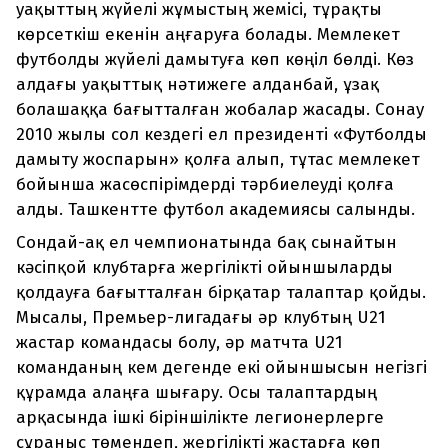
уақыттың жүйелі жұмыстың жемісі, тұрақты
көрсеткіш екенін аңғаруға болады. Мемлекет
футболды жүйелі дамытуға көп көңіл бөлді. Көз
алдағы уақыттық нәтижеге алданбай, ұзақ
болашаққа бағытталған жобалар жасады. Сонау
2010 жылы сол кездегі ел президенті «Футболды
дамыту жоспарын» қолға алып, тұтас мемлекет
бойынша жасөспірімдерді тәрбиелеуді қолға
алды. Ташкентте футбол академиясы салынды.
Сондай-ақ ел чемпионатында бақ сынайтын
кәсіпқой клубтарға жергілікті ойыншыларды
қолдауға бағытталған бірқатар талаптар қойды.
Мысалы, Премьер-лигадағы әр клубтың U21
жастар командасы болу, әр матчта U21
команданың кем дегенде екі ойыншысын негізгі
құрамда алаңға шығару. Осы талаптардың
арқасында ішкі біріншілікте легионерлерге
сұраныс төмендеп, жергілікті жастарға көп