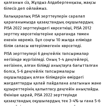
қалғанын сіз, Жұлдыз Алдабергенқызы, жақсы
білесіз деп ойлаймыз.
Халықаралық PISA зерттеулерін саралап
қарағанымызда қазақстандық оқушылардың
PISA 2022 зерттеуіндегі көрсеткіші, PISA 2012
зерттеу көрсеткіштеріне қарағанда төмен
екенін көреміз. Бұл соңғы 10 жылда елімізде
білім сапасы көтерілмегенін көрсетеді.
PISA зерттеулері 6 деңгейлік тапсырмалар
негізінде жүргізіледі. Оның 1-4 деңгейлері,
негізінен, алған білімді анықтауға бағытталған
болса, 5-6 деңгейлік тапсырмалары
оқушылардың алған білімдерін өмірдегі
жағдаяттарды қалай пайдалана алатынын және
құзыреттерінің қалыптасу деңгейін анықтайды.
Өкініше қарай, PISA 2022 зерттеуінде
қазақстандық оқушылардың тек 3-4%-ы ғана 5-6