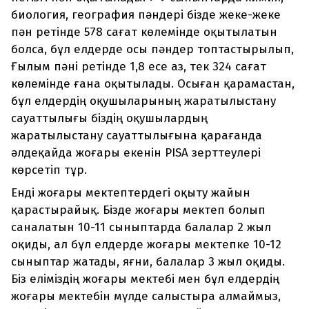
биология, география пәндері бізде жеке-жеке
пән ретінде 578 сағат көлемінде оқытылатын
болса, бұл елдерде осы пәндер топтастырылып,
Ғылым пәні ретінде 1,8 есе аз, тек 324 сағат
көлемінде ғана оқытылады. Осыған қарамастан,
бұл елдердің оқушыларының жаратылыстану
сауаттылығы біздің оқушылардың
жаратылыстану сауаттылығына қарағанда
әлдеқайда жоғары екенін PISA зерттеулері
көрсетіп тұр.
Енді жоғары мектептердегі оқыту жайын
қарастырайық. Бізде жоғары мектеп болып
саналатын 10-11 сыныптарда балалар 2 жыл
оқиды, ал бұл елдерде жоғары мектепке 10-12
сыныптар жатады, яғни, балалар 3 жыл оқиды.
Біз еліміздің жоғары мектебі мен бұл елдердің
жоғары мектебін мүлде салыстыра алмаймыз,