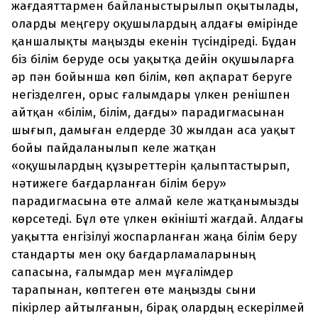
жағдаяттармен байланыстырылып оқытылады,
оларды меңгеру оқушылардың алдағы өмірінде
қаншалықты маңызды екенін түсіндіреді. Бұдан
біз білім беруде осы уақытқа дейін оқушыларға
әр пән бойынша көп білім, көп ақпарат беруге
негізделген, орыс ғалымдары үлкен ренішпен
айтқан «білім, білім, дағды» парадигмасынан
шығып, дамыған елдерде 30 жылдан аса уақыт
бойы пайдаланылып келе жатқан
«оқушылардың құзыреттерін қалыптастырып,
нәтижеге бағдарланған білім беру»
парадигмасына өте алмай келе жатқанымызды
көрсетеді. Бұл өте үлкен өкінішті жағдай. Алдағы
уақытта енгізілуі жоспарланған жаңа білім беру
стандарты мен оқу бағдарламаларының
сапасына, ғалымдар мен мұғалімдер
тарапынан, көптеген өте маңызды сыни
пікірлер айтылғанын, бірақ олардың ескерілмей