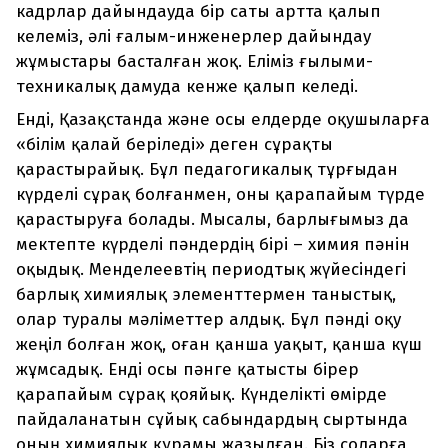
кадрлар дайындауда бір саты артта қалып
келеміз, әлі ғалым-инженерлер дайындау
жұмыстары басталған жоқ. Еліміз ғылыми-
техникалық дамуда кенже қалып келеді.
Енді, Қазақстанда және осы елдерде оқушыларға
«білім қалай беріледі» деген сұрақты
қарастырайық. Бұл педагогикалық тұрғыдан
күрделі сұрақ болғанмен, оны қарапайым түрде
қарастыруға болады. Мысалы, барлығымыз да
мектепте күрделі пәндердің бірі – химия пәнін
оқыдық. Менделеевтің периодтық жүйесіндегі
барлық химиялық элементтермен таныстық,
олар туралы мәліметтер алдық. Бұл пәнді оқу
жеңіл болған жоқ, оған қанша уақыт, қанша күш
жұмсадық. Енді осы пәнге қатысты бірер
қарапайым сұрақ қояйық. Күнделікті өмірде
пайдаланатын сұйық сабындардың сыртында
оның химиялық құрамы жазылған. Біз соларға