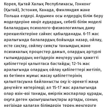
Корея, Қытай Халық Республикасы, Гонконг
(Қытай), Эстония, Канада, Финляндия және
Польша елдері. Алдымен осы елдердің білім беру
моделдеріне көңіл аудардық, себебі білім моделі
балалардың психолого-физиологиялық даму
ерекшеліктеріне сәйкес қабылданады. 6-11 жас
аралығында балалардың бойында назар, ойлау,
есте сақтау, сөйлеу сияқты танымдық және
психикалық процестер дамып, олардың әртүрлі
ғылымдардың негіздерін меңгеру үшін қажетті
қабілеттері қалыптаса бастайды; 12-14 жас
аралығында олардың ойлау қабілеттері жетіліп,
өз бетімен жұмыс жасау қабілеттерінің
қалыптасуына байланысты оқу іс-әрекеті жаңа
деңгейге көтеріледі; ал 15-17 жас аралығында
олар өзін-өзі таниды, өмірлік жоспарлар құрады,
оқуға деген қызығушылықтары артады, соның
негізінде қалаған білімдерін терең меңгеруге