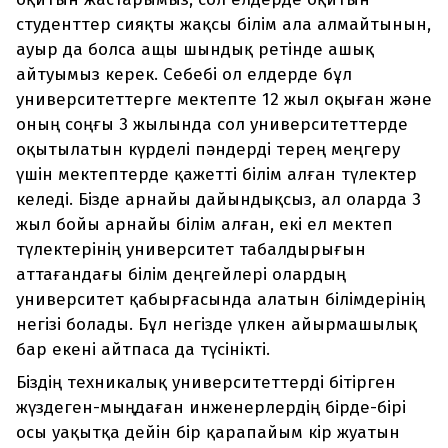
студенттер сияқты жақсы білім ала алмайтынын,
ауыр да болса ащы шындық ретінде ашық
айтуымыз керек. Себебі ол елдерде бұл
университеттерге мектепте 12 жыл оқыған және
оның соңғы 3 жылында сол университеттерде
оқытылатын күрделі пәндерді терең меңгеру
үшін мектептерде қажетті білім алған түлектер
келеді. Бізде арнайы дайындықсыз, ал оларда 3
жыл бойы арнайы білім алған, екі ел мектеп
түлектерінің университет табалдырығын
аттағандағы білім деңгейлері олардың
университет қабырғасында алатын білімдерінің
негізі болады. Бұл негізде үлкен айырмашылық
бар екені айтпаса да түсінікті.
Біздің техникалық университеттерді бітірген
жүздеген-мыңдаған инженерлердің бірде-бірі
осы уақытқа дейін бір қарапайым кір жуатын