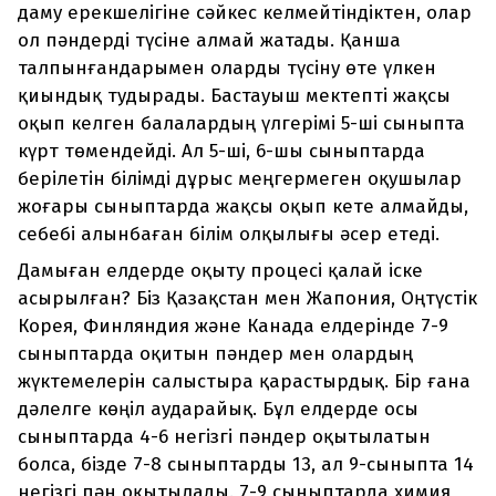
даму ерекшелігіне сәйкес келмейтіндіктен, олар
ол пәндерді түсіне алмай жатады. Қанша
талпынғандарымен оларды түсіну өте үлкен
қиындық тудырады. Бастауыш мектепті жақсы
оқып келген балалардың үлгерімі 5-ші сыныпта
күрт төмендейді. Ал 5-ші, 6-шы сыныптарда
берілетін білімді дұрыс меңгермеген оқушылар
жоғары сыныптарда жақсы оқып кете алмайды,
себебі алынбаған білім олқылығы әсер етеді.
Дамыған елдерде оқыту процесі қалай іске
асырылған? Біз Қазақстан мен Жапония, Оңтүстік
Корея, Финляндия және Канада елдерінде 7-9
сыныптарда оқитын пәндер мен олардың
жүктемелерін салыстыра қарастырдық. Бір ғана
дәлелге көңіл аударайық. Бұл елдерде осы
сыныптарда 4-6 негізгі пәндер оқытылатын
болса, бізде 7-8 сыныптарды 13, ал 9-сыныпта 14
негізгі пән оқытылады. 7-9 сыныптарда химия,