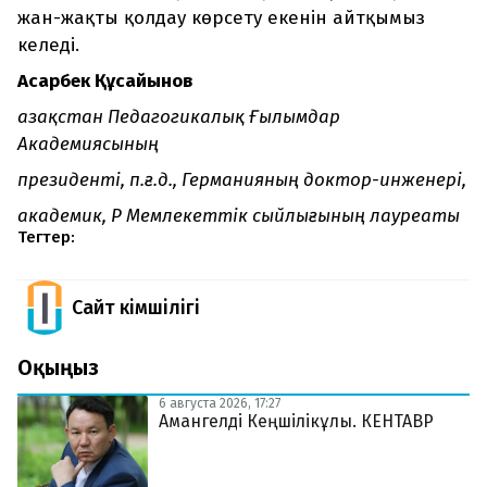
жан-жақты қолдау көрсету екенін айтқымыз
келеді.
Асқарбек Құсайынов
Қазақстан Педагогикалық Ғылымдар
Академиясының
президенті, п.ғ.д., Германияның доктор-инженері,
академик, ҚР Мемлекеттік сыйлығының лауреаты
Тегтер:
Сайт Әкімшілігі
Оқыңыз
6 августа 2026, 17:27
Амангелді Кеңшілікұлы. КЕНТАВР