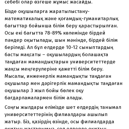
себебі олар өзгеше жұмыс жасайды.
Бізде оқушыларға жаратылыстану-
математикалық және қоғамдық-гуманитарлық
бағыттар бойынша білім беру қарастырылған.
Осы екі бағытта 78-89% көлемінде бірдей
пәндер оқытылады, шын мәнінде, бірдей білім
беріледі. Ал бұл елдерде 10-12 сыныптардың
басты мақсаты – оқушылардың болашақта
таңдаған мамандықтарын университеттерде
жақсы меңгерулеріне қажетті білім беру.
Мысалы, инженерлік мамандықты таңдаған
оқушылар мен дәрігерлік мамандықты таңдаған
оқушылар 3 жыл бойы бөлек оқу
бағдарламалармен білім алады.
Соңғы жылдары елімізде шет елдердің танымал
университеттерінің филиалдары ашылып
жатыр. Біз, қазірдің өзінде, осы филиалдарда
оқитын жастарымыз, сол елдерде оқитын