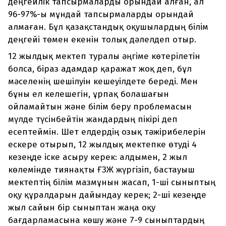
деңгейлік тапсырмаларды орындай алған, ал
96-97%-ы мұндай тапсырмаларды орындай
алмаған. Бұл қазақстандық оқушылардың білім
деңгейі төмен екенін толық дәлелдеп отыр.
12 жылдық мектеп туралы әңгіме көтерілетін
болса, біраз адамдар қаражат жоқ деп, бұл
мәселенің шешілуін кешеуілдете береді. Мен
бұны ел келешегін, ұрпақ болашағын
ойламайтын және білім беру проблемасын
мүлде түсінбейтін жандардың пікірі деп
есептеймін. Шет елдердің озық тәжірибелерін
ескере отырып, 12 жылдық мектепке өтуді 4
кезеңде іске асыру керек: алдымен, 2 жыл
көлемінде тиянақты ҒЗЖ жүргізіп, бастауыш
мектептің білім мазмұнын жасап, 1-ші сыныптың
оқу құралдарын дайындау керек; 2-ші кезеңде
жыл сайын бір сыныптан жаңа оқу
бағдарламасына көшу және 7-9 сыныптардың