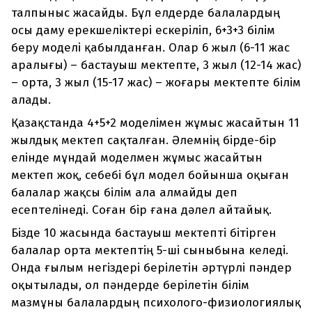
талпыныс жасайды. Бұл елдерде балалардың
осы даму ерекшеліктері ескеріліп, 6+3+3 білім
беру моделі қабылданған. Олар 6 жыл (6-11 жас
аралығы) – бастауыш мектепте, 3 жыл (12-14 жас)
– орта, 3 жыл (15-17 жас) – жоғары мектепте білім
алады.
Қазақстанда 4+5+2 моделімен жұмыс жасайтын 11
жылдық мектеп сақталған. Әлемнің бірде-бір
елінде мұндай моделмен жұмыс жасайтын
мектеп жоқ, себебі бұл модел бойынша оқыған
балалар жақсы білім ала алмайды деп
есептелінеді. Соған бір ғана дәлел айтайық.
Бізде 10 жасында бастауыш мектепті бітірген
балалар орта мектептің 5-ші сыныбына келеді.
Онда ғылым негіздері берілетін әртүрлі пәндер
оқытылады, ол пәндерде берілетін білім
мазмұны балалардың психолого-физиологиялық