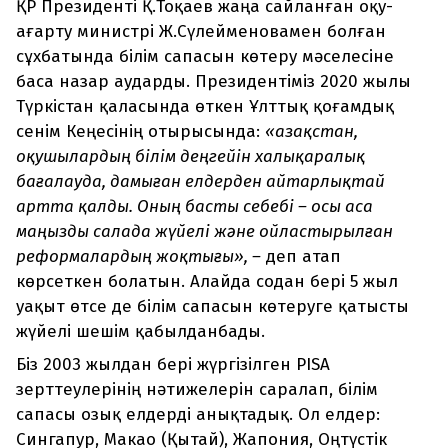
ҚР Президенті Қ.Тоқаев жаңа сайланған оқу-
ағарту министрі Ж.Сүлейменовамен болған
сұхбатында білім сапасын көтеру мәселесіне
баса назар аударды. Президентіміз 2020 жылы
Түркістан қаласында өткен Ұлттық қоғамдық
сенім Кеңесінің отырысында:
«Қазақстан,
оқушылардың білім деңгейін халықаралық
бағалауда, дамыған елдерден айтарлықтай
артта қалды. Оның басты себебі – осы аса
маңызды салада жүйелі және ойластырылған
реформалардың жоқтығы», –
деп атап
көрсеткен болатын. Алайда содан бері 5 жыл
уақыт өтсе де білім сапасын көтеруге қатысты
жүйелі шешім қабылданбады.
Біз 2003 жылдан бері жүргізілген PISA
зерттеулерінің нәтижелерін саралап, білім
сапасы озық елдерді анықтадық. Ол елдер:
Сингапур, Макао (Қытай), Жапония, Оңтүстік