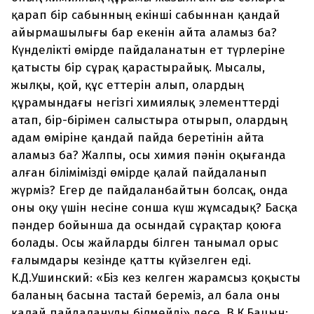
қарап бір сабынның екінші сабыннан қандай
айырмашылығы бар екенін айта аламыз ба?
Күнделікті өмірде пайдаланатын ет түрлеріне
қатысты бір сұрақ қарастырайық. Мысалы,
жылқы, қой, құс еттерін алып, олардың
құрамындағы негізгі химиялық элементтерді
атап, бір-бірімен салыстыра отырып, олардың
адам өміріне қандай пайда беретінін айта
аламыз ба? Жалпы, осы химия пәнін оқығанда
алған білімімізді өмірде қалай пайдаланып
жүрміз? Егер де пайдаланбайтын болсақ, онда
оны оқу үшін несіне сонша күш жұмсадық? Басқа
пәндер бойынша да осындай сұрақтар қоюға
болады. Осы жайларды білген танымал орыс
ғалымдары кезінде қатты күйзелген еді.
К.Д.Ушинский: «Біз кез келген жарамсыз қоқысты
баланың басына тастай береміз, ал бала оны
қалай пайдалануды білмейді» десе, В.К.Бацын: