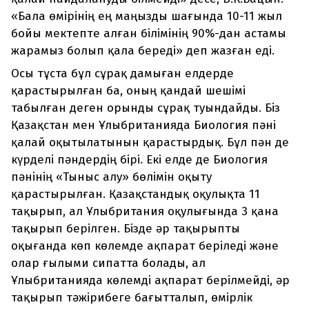
«Бала өмірінің ең маңызды шағында 10-11 жыл
бойы мектепте алған білімінің 90%-дан астамы
жарамыз болып қала береді» деп жазған еді.
Осы тұста бұл сұрақ дамыған елдерде
қарастырылған ба, оның қандай шешімі
табылған деген орынды сұрақ туындайды. Біз
Қазақстан мен Ұлыбританияда Биология пәні
қалай оқытылатынын қарастырдық. Бұл пән де
күрделі пәндердің бірі. Екі елде де Биология
пәнінің «Тыныс алу» бөлімін оқыту
қарастырылған. Қазақстандық оқулықта 11
тақырып, ал Ұлыбритания оқулығында 3 қана
тақырып берілген. Бізде әр тақырыпты
оқығанда көп көлемде ақпарат беріледі және
олар ғылыми сипатта болады, ал
Ұлыбританияда көлемді ақпарат берілмейді, әр
тақырып тәжірибеге бағытталып, өмірлік