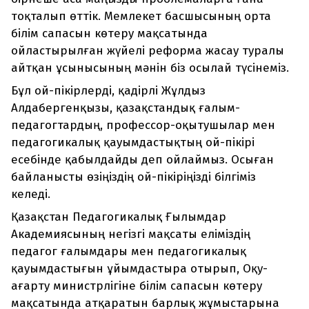
тоқталып өттік. Мемлекет басшысының орта
білім сапасын көтеру мақсатында
ойластырылған жүйелі реформа жасау туралы
айтқан ұсынысының мәнін біз осылай түсінеміз.
Бұл ой-пікірлерді, қадірлі Жұлдыз
Алдабергенқызы, қазақстандық ғалым-
педагогтардың, профессор-оқытушылар мен
педагогикалық қауымдастықтың ой-пікірі
есебінде қабылдайды деп ойлаймыз. Осыған
байланысты өзіңіздің ой-пікіріңізді білгіміз
келеді.
Қазақстан Педагогикалық Ғылымдар
Академиясының негізгі мақсаты еліміздің
педагог ғалымдары мен педагогикалық
қауымдастығын ұйымдастыра отырып, Оқу-
ағарту министрлігіне білім сапасын көтеру
мақсатында атқаратын барлық жұмыстарына