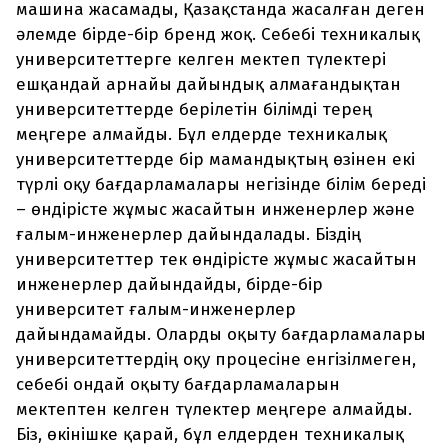
машина жасамады, Қазақстанда жасалған деген
әлемде бірде-бір бренд жоқ. Себебі техникалық
университеттерге келген мектеп түлектері
ешқандай арнайы дайындық алмағандықтан
университеттерде берілетін білімді терең
меңгере алмайды. Бұл елдерде техникалық
университеттерде бір мамандықтың өзінен екі
түрлі оқу бағдарламалары негізінде білім береді
– өндірісте жұмыс жасайтын инженерлер және
ғалым-инженерлер дайындалады. Біздің
университеттер тек өндірісте жұмыс жасайтын
инженерлер дайындайды, бірде-бір
университет ғалым-инженерлер
дайындамайды. Оларды оқыту бағдарламалары
университеттердің оқу процесіне енгізілмеген,
себебі ондай оқыту бағдарламаларын
мектептен келген түлектер меңгере алмайды.
Біз, өкінішке қарай, бұл елдерден техникалық