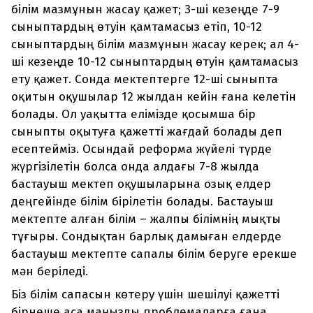
білім мазмұнын жасау қажет; 3-ші кезеңде 7-9
сыныптардың өтуін қамтамасыз етіп, 10-12
сыныптардың білім мазмұнын жасау керек; ал 4-
ші кезеңде 10-12 сыныптардың өтуін қамтамасыз
ету қажет. Сонда мектептерге 12-ші сыныпта
оқитын оқушылар 12 жылдан кейін ғана келетін
болады. Ол уақытта елімізде қосымша бір
сыныпты оқытуға қажетті жағдай болады деп
есептейміз. Осындай реформа жүйелі түрде
жүргізілетін болса онда алдағы 7-8 жылда
бастауыш мектеп оқушыларына озық елдер
деңгейінде білім бірілетін болады. Бастауыш
мектепте алған білім – жалпы білімнің мықты
тұғыры. Сондықтан барлық дамыған елдерде
бастауыш мектепте сапалы білім беруге ерекше
мән беріледі.
Біз білім сапасын көтеру үшін шешілуі қажетті
бірнеше аса маңызды проблемаларға ғана