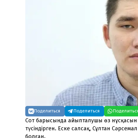
Поделиться
Поделиться
Поделитьс
Сот барысында айыпталушы өз нұсқасын 
түсіндірген. Еске салсақ, Сұлтан Сәрсем
болған.