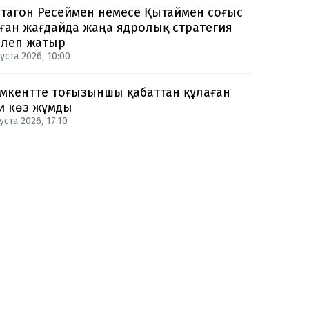
тагон Ресеймен немесе Қытаймен соғыс
ған жағдайда жаңа ядролық стратегия
рлеп жатыр
уста 2026, 10:00
кентте тоғызыншы қабаттан құлаған
и көз жұмды
уста 2026, 17:10