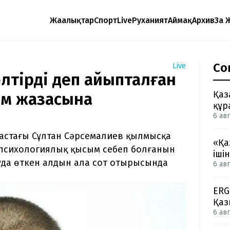
Жаңалықтар
Спорт
Live
Руханият
Аймақ
Архив
Заң 
Со
Live
өлтірді деп айыпталған
Қаз
ім жазасына
құр
6 авг
жастағы Сұлтан Сәрсемалиев қылмысқа
«Қа
 психологиялық қысым себеп болғанын
іші
уда өткен алдын ала сот отырысында
6 авг
ERG
Қаз
6 авг