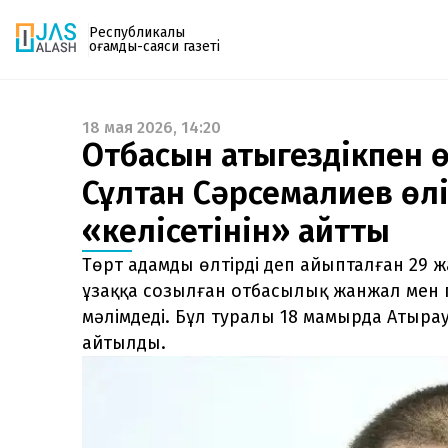
Республикалық
қоғамдық-саяси газеті
18 мая 2026, 14:20
Газетке жазылу
Отбасын қатыгездікпен 
PDF форматтағы газетті ай сайын электронды
Сұлтан Сәрсемалиев өл
поштаңызға алып отырыңыз. Жаңа нөмір
шыққан сәтте сізге бірден жіберіледі. Тек email
«келісетінін» айтты
енгізіңіз, біз қалғанын өзіміз жібереміз.
Төрт адамды өлтірді деп айыпталған 29 
ұзаққа созылған отбасылық жанжал мен
мәлімдеді. Бұл туралы 18 мамырда Атыра
айтылды.