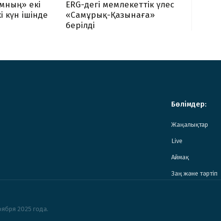
мның» екі
ERG-дегі мемлекеттік үлес
і күн ішінде
«Самұрық-Қазынаға»
берілді
Бөлімдер:
Жаңалықтар
Live
Аймақ
Заң және тәртіп
ября 2025 года.