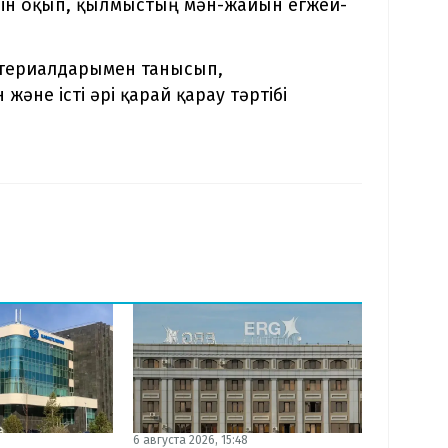
ісін оқып, қылмыстың мән-жайын егжей-
атериалдарымен танысып,
әне істі әрі қарай қарау тәртібі
6 августа 2026, 15:48