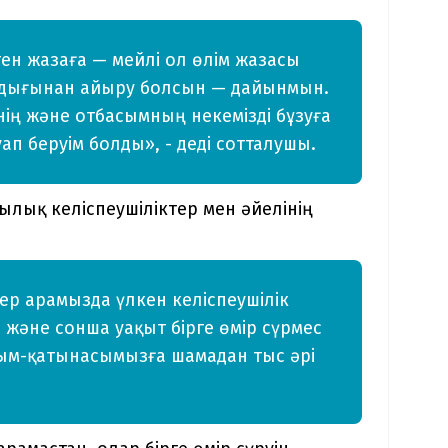
ен жазаға — мейлі ол өлім жазасы
андығынан айыру болсын — дайынмын.
нің және отбасымның некемізді бұзуға
ап беруім болды», - деді сотталушы.
лық келіспеушіліктер мен әйелінің
гер арамызда үлкен келіспеушілік
і және сонша уақыт бірге өмір сүрмес
қарым-қатынасымызға шамадан тыс әрі