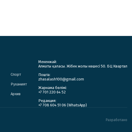
Мекенжай:
Алматы қаласы. Жібек жолы көшесі 50. БЦ Квартал
Спорт
Пошта:
zhasalash100@gmail.com
Руханият
Жарнама бөлімі:
+7 701 220 64 52
Архив
Редакция:
+7 708 604 51 06 (WhatsApp)
Разработано