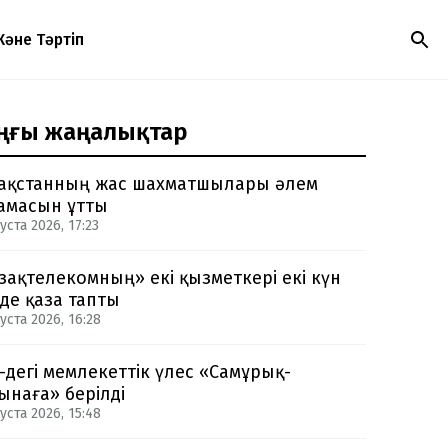
Және Тәртіп
ңғы жаңалықтар
ақстанның жас шахматшылары әлем
амасын ұтты
уста 2026, 17:23
зақтелекомның» екі қызметкері екі күн
нде қаза тапты
уста 2026, 16:28
-дегі мемлекеттік үлес «Самұрық-
ынаға» берілді
уста 2026, 15:48