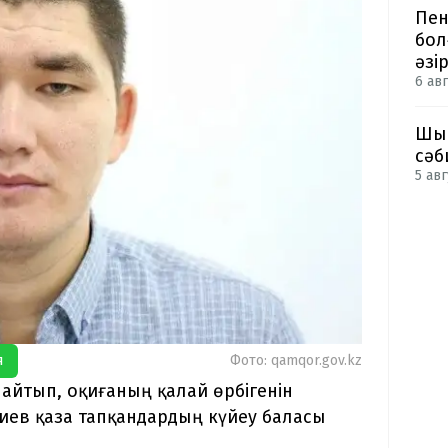
Пен
бол
әзі
6 авг
Шым
сәб
5 авг
я
Фото: qamqor.gov.kz
айтып, оқиғаның қалай өрбігенін
алиев қаза тапқандардың күйеу баласы