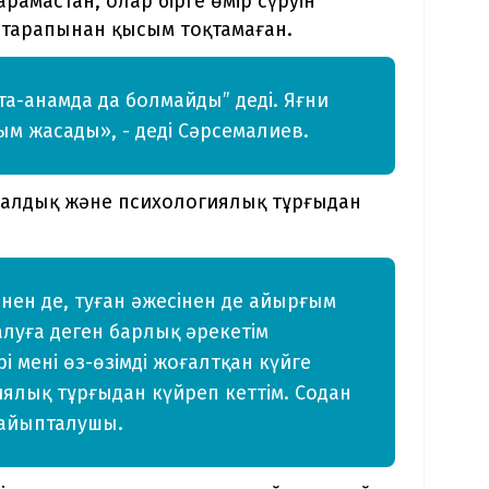
амастан, олар бірге өмір сүруін
 тарапынан қысым тоқтамаған.
а-анамда да болмайды” деді. Яғни
м жасады», - деді Сәрсемалиев.
алдық және психологиялық тұрғыдан
нен де, туған әжесінен де айырғым
алуға деген барлық әрекетім
і мені өз-өзімді жоғалтқан күйге
иялық тұрғыдан күйреп кеттім. Содан
 айыпталушы.