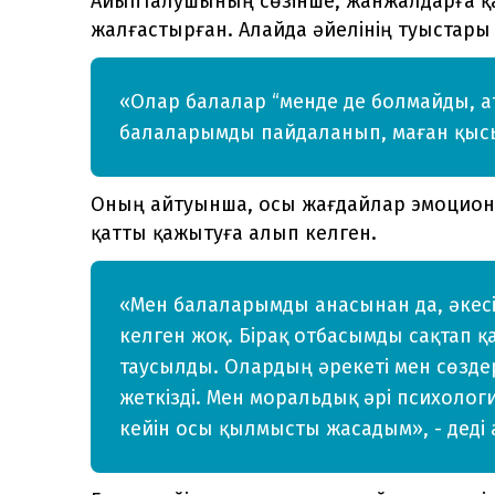
Айыпталушының сөзінше, жанжалдарға қар
жалғастырған. Алайда әйелінің туыстары
«Олар балалар “менде де болмайды, ат
балаларымды пайдаланып, маған қысы
Оның айтуынша, осы жағдайлар эмоцион
қатты қажытуға алып келген.
«Мен балаларымды анасынан да, әкесі
келген жоқ. Бірақ отбасымды сақтап қ
таусылды. Олардың әрекеті мен сөздер
жеткізді. Мен моральдық әрі психолог
кейін осы қылмысты жасадым», - деді