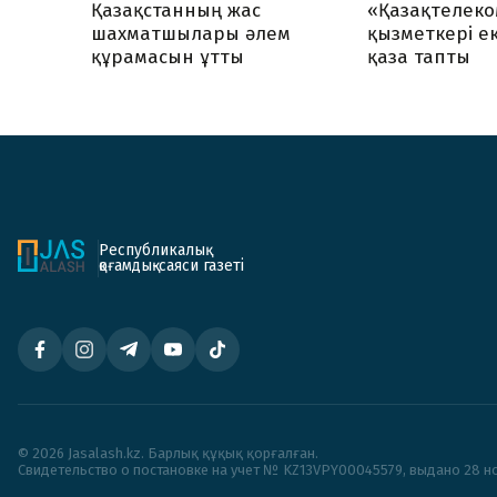
Қазақстанның жас
«Қазақтелеко
шахматшылары әлем
қызметкері ек
құрамасын ұтты
қаза тапты
Республикалық
қоғамдық-саяси газеті
© 2026 Jasalash.kz. Барлық құқық қорғалған.
Cвидетельство о постановке на учет № KZ13VPY00045579, выдано 28 но