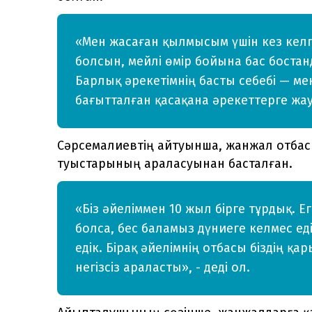
«Мен жасаған қылмысым үшін кез келг
болсын, мейлі өмір бойына бас бост
Барлық әрекетімнің басты себебі — ме
бағытталған қасақана әрекеттерге жау
Сәрсемалиевтің айтуынша, жанжал отбасы
туыстарының араласуынан басталған.
«Біз әйеліммен 10 жыл бірге тұрдық. Е
болса, бес баламыз дүниеге келмес ед
едік. Бірақ әйелімнің отбасы біздің 
негізсіз араласты», - деді ол.