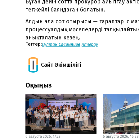
Бұған дейін сотта прокурор айыптау акт
тегжейлі баяндаған болатын.
Алдын ала сот отырысы — тараптар іс м
процессуалдық мәселелерді талқылайтын ж
анықталатын кезең.
Тегтер:
Сұлтан Сәрсемәлиев
Атырау
Сайт Әкімшілігі
Оқыңыз
6 августа 2026, 17:23
6 августа 2026, 16:28