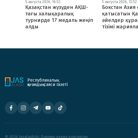
5 августа 2026, 16:52
5 августа 2026, 12:52
Қазақстан жүзуден АҚШ-
Бокстан Ази
тағы халықаралық
қатысатын Қа
турнирде 17 медаль жеңіп
әйелдер құр
алды
тізімі жария
Республикалық
қоғамдық-саяси газеті
© 2026 Jasalash.kz. Барлық құқық қорғалған.