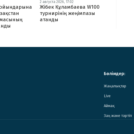
2 августа 2026, 17:02
Жібек Құламбаева W100
я ойындарына
турнирінің жеңімпазы
зақстан
атанды
амасының
ланды
Бөлімдер:
Жаңалықтар
Live
Аймақ
Заң және тәртіп