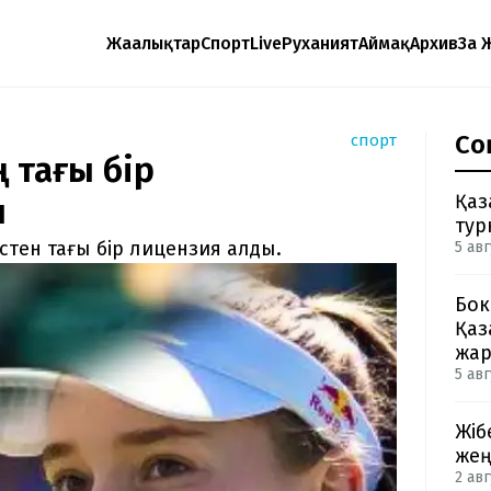
Жаңалықтар
Спорт
Live
Руханият
Аймақ
Архив
Заң 
Со
спорт
 тағы бір
Қаз
ы
тур
тен тағы бір лицензия алды.
5 авг
Бок
Қаз
жа
5 авг
Жіб
жең
2 авг