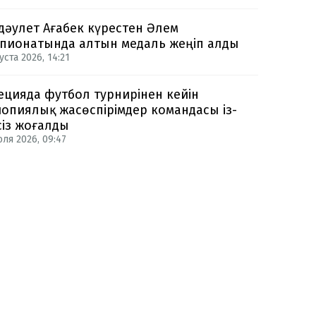
дәулет Ағабек күрестен Әлем
пионатында алтын медаль жеңіп алды
уста 2026, 14:21
цияда футбол турнирінен кейін
опиялық жасөспірімдер командасы із-
сіз жоғалды
юля 2026, 09:47