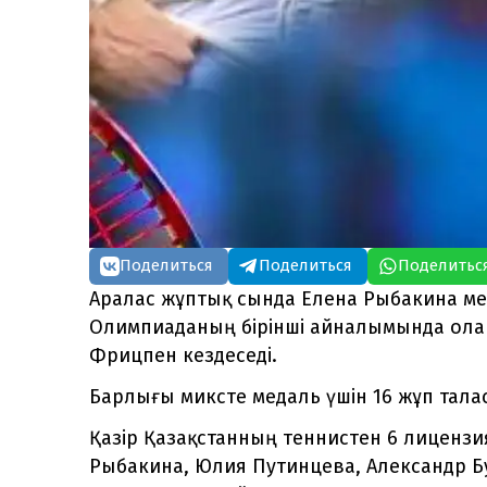
Поделиться
Поделиться
Поделитьс
Аралас жұптық сында Елена Рыбакина мен
Олимпиаданың бірінші айналымында ола
Фрицпен кездеседі.
Барлығы миксте медаль үшін 16 жұп тала
Қазір Қазақстанның теннистен 6 лицензи
Рыбакина, Юлия Путинцева, Александр Б