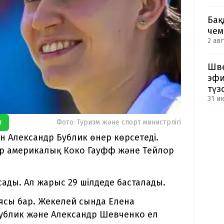
Бақ
чем
2 авг
Шве
эфи
түз
31 и
я
Фото: Туризм және спорт министрлігі
 Александр Бублик өнер көрсетеді.
р америкалық Коко Гауфф және Тейлор
сады. Ал жарыс 29 шілдеде басталады.
ясы бар. Жекелей сында Елена
ублик және Александр Шевченко ел