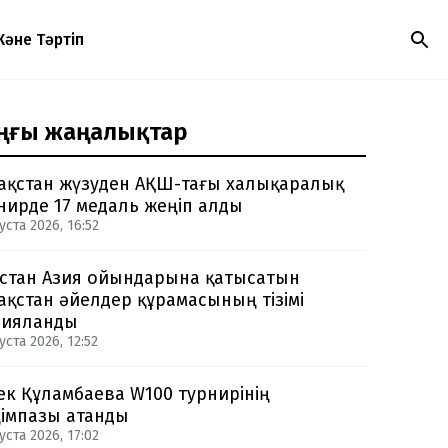
Және Тәртіп
ңғы жаңалықтар
ақстан жүзуден АҚШ-тағы халықаралық
нирде 17 медаль жеңіп алды
уста 2026, 16:52
стан Азия ойындарына қатысатын
ақстан әйелдер құрамасының тізімі
рияланды
уста 2026, 12:52
ек Құламбаева W100 турнирінің
імпазы атанды
уста 2026, 17:02