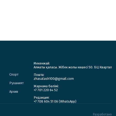
Мекенжай:
Алматы қаласы. Жібек жолы көшесі 50. БЦ Квартал
Спорт
Пошта:
zhasalash100@gmail.com
Руханият
Жарнама бөлімі:
+7 701 220 64 52
Архив
Редакция:
+7 708 604 51 06 (WhatsApp)
Разработано