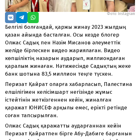
Фото: Instagram
Белгілі болғандай, қаржы жинау 2023 жылдың
қазан айында басталған. Осы кезде блогер
Олжас Садық пен Нәзім Мисанов әлеуметтік
желіде бірлескен видео жариялаған. Видео
көпшіліктің назарын аударып, миллиондаған
қаралым жинаған. Нәтижесінде Садықтың жеке
банк шотына 83,5 миллион теңге түскен.
Перизат Қайрат оларға хабарласып, Палестина
елшілігімен келісімшарт негізінде жұмыс
істейтінін жеткізгеннен кейін, жиналған
қаражат ЮНИСЕФ арқылы емес, ерікті ретінде
соған тапсырылған.
Олжас Садық қаражатты аударғаннан кейін
Перизат Қайратпен бірге Абу-Дабиге барғанын