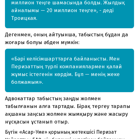
миллион теңге шамасында болды. Жылдық
айналымы — 20 миллион теңге», - деді
Троицкая.
Дегенмен, оның айтуынша, табыстың бұдан да
жоғары болуы әбден мүмкін:
«Бәрі келісімшарттарға байланысты. Мен
Перизаттың түрлі компаниялармен қалай
жұмыс істегенін көрдім. Бұл — менің жеке
болжамым».
Адвокаттар табыстың заңды жолмен
табылғанын алға тартады. Бірақ тергеу тарапы
ақшаны заңсыз жолмен жымқыру және жасыру
нұсқасын ұстанып отыр.
Бүгін
«Асар-Уме» қорының жетекшісі
Перизат