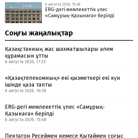
6 августа 2026, 15:48
ERG-дегі мемлекеттік үлес
«Самұрық-Қазынаға» берілді
Соңғы жаңалықтар
Қазақстанның жас шахматшылары әлем
құрамасын ұтты
6 августа 2026, 17:23
«Қазақтелекомның» екі қызметкері екі күн
ішінде қаза тапты
6 августа 2026, 16:28
ERG-дегі мемлекеттік үлес «Самұрық-
Қазынаға» берілді
6 августа 2026, 15:48
Пентагон Ресеймен немесе Қытаймен соғыс