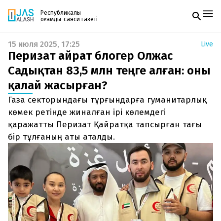
Республикалық
қоғамдық-саяси газеті
15 июля 2025, 17:25
Live
Жаңалықтар
Перизат Қайрат блогер Олжас
Спорт
Газетке жазылу
Live
Садықтан 83,5 млн теңге алған: оны
PDF форматтағы газетті ай сайын электронды
Руханият
қалай жасырған?
поштаңызға алып отырыңыз. Жаңа нөмір
Аймақ
шыққан сәтте сізге бірден жіберіледі. Тек email
Архив
Газа секторындағы тұрғындарға гуманитарлық
енгізіңіз, біз қалғанын өзіміз жібереміз.
Заң және тәртіп
көмек ретінде жиналған ірі көлемдегі
қаражатты Перизат Қайратқа тапсырған тағы
Редакциямен байланыс
бір тұлғаның аты аталды.
+7 708 604 51 06
Жарнама бөлімі
+7 701 220 64 52
Пошта
zhasalash100@gmail.com