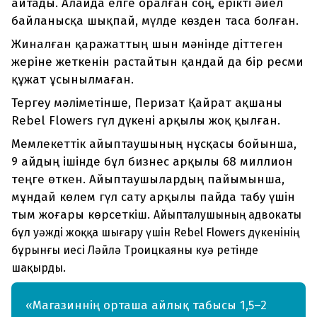
айтады. Алайда елге оралған соң, ерікті әйел
байланысқа шықпай, мүлде көзден таса болған.
Жиналған қаражаттың шын мәнінде діттеген
жеріне жеткенін растайтын қандай да бір ресми
құжат ұсынылмаған.
Тергеу мәліметінше, Перизат Қайрат ақшаны
Rebel Flowers гүл дүкені арқылы жоқ қылған.
Мемлекеттік айыптаушының нұсқасы бойынша,
9 айдың ішінде бұл бизнес арқылы 68 миллион
теңге өткен. Айыптаушылардың пайымынша,
мұндай көлем гүл сату арқылы пайда табу үшін
тым жоғары көрсеткіш.
Айыпталушының адвокаты
бұл уәжді жоққа шығару үшін Rebel Flowers дүкенінің
бұрынғы иесі Ләйлә Троицкаяны куә ретінде
шақырды.
«Магазиннің орташа айлық табысы 1,5–2