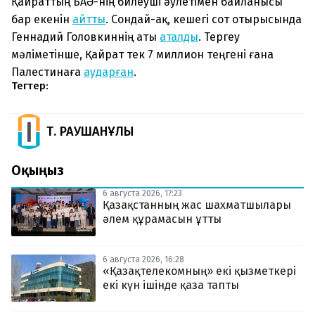
Қайраттың БАӘ-нің билеуші әулетімен байланысы
бар екенін
айтты
. Сондай-ақ, кешегі сот отырысында
Геннадий Головкиннің аты
аталды
. Тергеу
мәліметінше, Қайрат тек 7 миллион теңгені ғана
Палестинаға
аударған
.
Тегтер:
Т. РАУШАНҰЛЫ
Оқыңыз
6 августа 2026, 17:23
Қазақстанның жас шахматшылары
әлем құрамасын ұтты
6 августа 2026, 16:28
«Қазақтелекомның» екі қызметкері
екі күн ішінде қаза тапты