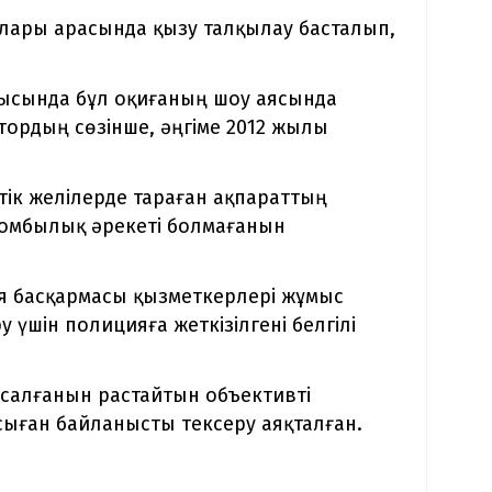
ылары арасында қызу талқылау басталып,
ысында бұл оқиғаның шоу аясында
тордың сөзінше, әңгіме 2012 жылы
ік желілерде тараған ақпараттың
омбылық әрекеті болмағанын
я басқармасы қызметкерлері жұмыс
у үшін полицияға жеткізілгені белгілі
алғанын растайтын объективті
ыған байланысты тексеру аяқталған.