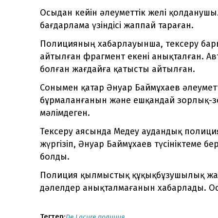
Осыдан кейін әлеуметтік желі қолдануш
бағдарлама үзіндісі жаппай тараған.
Полицияның хабарлауынша, тексеру бар
айтылған фрагмент екені анықталған. Ав
болған жағдайға қатысты айтылған.
Сонымен қатар Әнуар Баймұхаев әлеуметт
бұрмаланғанын және ешқандай зорлық-з
мәлімдеген.
Тексеру аясында Медеу аудандық полици
жүргізіп, Әнуар Баймұхаев түсініктеме бер
болды.
Полиция қылмыстық құқықбұзушылық жас
дәлелдер анықталмағанын хабарлады. Ос
Тегтер:
De Lacure
полиция