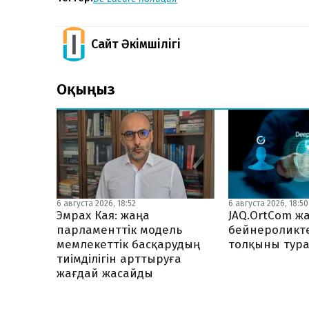
Сайт Әкімшілігі
Оқыңыз
6 августа 2026, 18:52
6 августа 2026, 18:50
Эмрах Кая: жаңа
JAQ.OrtCom ж
парламенттік модель
бейнероликте
мемлекеттік басқарудың
толқыны тура
тиімділігін арттыруға
жағдай жасайды