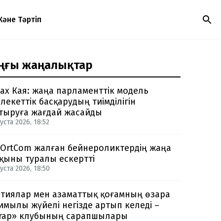
Және Тәртіп
ңғы жаңалықтар
ах Кая: жаңа парламенттік модель
лекеттік басқарудың тиімділігін
тыруға жағдай жасайды
уста 2026, 18:52
.OrtCom жалған бейнероликтердің жаңа
қыны туралы ескертті
уста 2026, 18:50
тиялар мен азаматтық қоғамның өзара
қимылы жүйелі негізде артып келеді –
rap» клубының сарапшылары