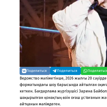
Поделиться
Поделиться
Поделитьс
Ведомство мәліметінше, 2026 жылғы 20 сәуірд
форматындағы шоу барысында айтылған оқиға ү
кеткен. Бағдарлама жүргізушісі Зарина Байбо
шақырылған қонақтың өзін оғаш ұстағанын жә
айтқанын мәлімдеген.