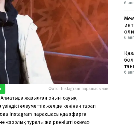
6 авг
Мем
инт
оли
6 авг
Қаз
бол
тан
6 авг
я
Фото: Instagram парақшасынан
е Алматыда жазылған ойын-сауық
зіндісі әлеуметтік желіде кеңінен тарап
лова Instagram парақшасында эфирге
не «зорлық туралы жиіркенішті оқиға»