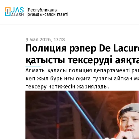
Республикалық
қоғамдық-саяси газеті
9 мая 2026, 17:18
Газетке жазылу
Полиция рэпер De Lacur
PDF форматтағы газетті ай сайын электронды
қатысты тексеруді аяқт
поштаңызға алып отырыңыз. Жаңа нөмір
шыққан сәтте сізге бірден жіберіледі. Тек email
Алматы қаласы полиция департаменті р
енгізіңіз, біз қалғанын өзіміз жібереміз.
көп жыл бұрынғы оқиға туралы айтқан мә
тексеру нәтижесін жариялады.