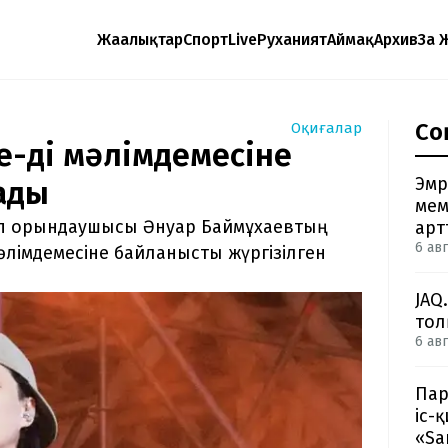
Жаңалықтар
Спорт
Live
Руханият
Аймақ
Архив
Заң 
Со
Оқиғалар
e-дің мәлімдемесіне
Эмр
ады
мем
эп орындаушысы Әнуар Баймұхаевтың
арт
6 авг
лімдемесіне байланысты жүргізілген
JAQ
тол
6 авг
Пар
іс-
«Sa