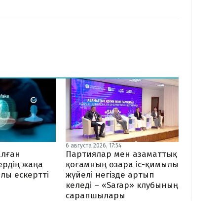
6 августа 2026, 17:54
алған
Партиялар мен азаматтық
рдің жаңа
қоғамның өзара іс-қимылы
лы ескертті
жүйелі негізде артып
келеді – «Sarap» клубының
сарапшылары