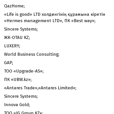
QazHome;
«Life is good» LTD холдингінің құрамына кіретін
«Hermes management LTD», ПК «Best way»;
Sincere Systems;
ЖК-ОTAU KZ;
LUXERY;
World Business Consulting;
GAP;
ТОО «Upgrade-AS»;
ПК «UBW.kz»;
«Antares Trade»,«Antares Limited»;
Sincere Systems;
Innova Gold;
ТОО «IG Group KZ»;