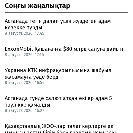
Соңғы жаңалықтар
Астанада тегін далап үшін жүздеген адам
кезекке тұрды
8 августа 2026, 17:45
ExxonMobil Қашағанға $80 млрд салуға дайын
8 августа 2026, 17:16
Украина КТК инфрақұрылымына шабуыл
жасамауға уәде берді
8 августа 2026, 16:54
Астанада түнде салют атқан екі ер адам 5
тәулікке қамалды
8 августа 2026, 16:27
Қазақстандық ЖОО-лар талапкерлерге екі
мыңнан астам білім беру грантын ұсынады