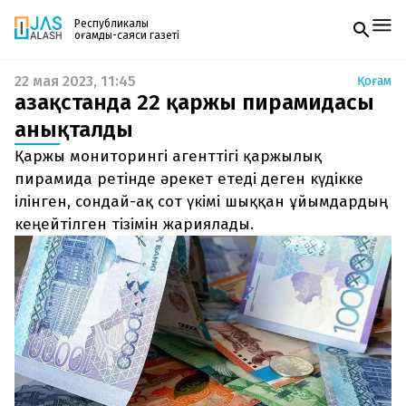
Республикалық
қоғамдық-саяси газеті
22 мая 2023, 11:45
Қоғам
Жаңалықтар
Қазақстанда 22 қаржы пирамидасы
Спорт
Газетке жазылу
Live
анықталды
PDF форматтағы газетті ай сайын электронды
Руханият
Қаржы мониторингі агенттігі қаржылық
поштаңызға алып отырыңыз. Жаңа нөмір
Аймақ
шыққан сәтте сізге бірден жіберіледі. Тек email
пирамида ретінде әрекет етеді деген күдікке
Архив
енгізіңіз, біз қалғанын өзіміз жібереміз.
Заң және тәртіп
ілінген, сондай-ақ сот үкімі шыққан ұйымдардың
кеңейтілген тізімін жариялады.
Редакциямен байланыс
+7 708 604 51 06
Жарнама бөлімі
+7 701 220 64 52
Пошта
zhasalash100@gmail.com