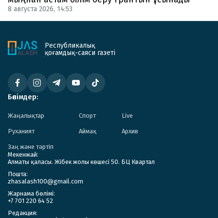
8 августа 2026, 14:53
Республикалық
қоғамдық-саяси газеті
Бөлімдер:
Жаңалықтар
Спорт
Live
Руханият
Аймақ
Архив
Заң және тәртіп
Мекенжай:
Алматы қаласы. Жібек жолы көшесі 50. БЦ Квартал
Пошта:
zhasalash100@gmail.com
Жарнама бөлімі:
+7 701 220 64 52
Редакция: