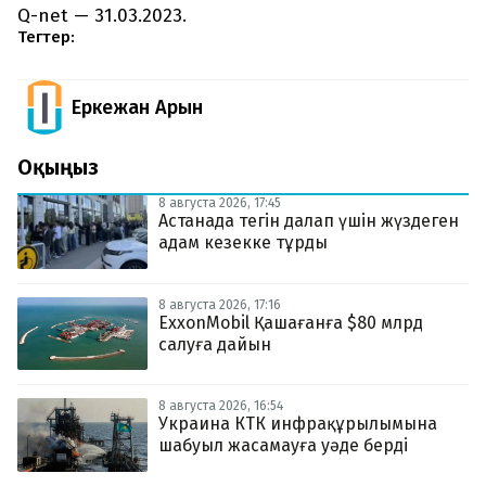
Q-net — 31.03.2023.
Тегтер:
Еркежан Арын
Оқыңыз
8 августа 2026, 17:45
Астанада тегін далап үшін жүздеген
адам кезекке тұрды
8 августа 2026, 17:16
ExxonMobil Қашағанға $80 млрд
салуға дайын
8 августа 2026, 16:54
Украина КТК инфрақұрылымына
шабуыл жасамауға уәде берді