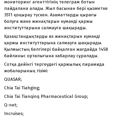
мониторинг агенттігінің телеграм ботын
пайдалана алады. Жыл басынан бері қызметке
3511 қоңырау түскен. Азаматтарды қырағы
болуға және жинақтарын күмәнді қаржы
институттарына салмауға шақырады.
Қазақстандықтарды өз жинақтарын күмәнді
қаржы институттарына салмауға шақырады.
Қылмыстың белгілері байқалған жағдайда 1458
байланыс орталығына хабарлау сұралады.
Сотқа дейінгі тергеудегі қаржылық пирамида
жобаларының тізімі:
QUASAR;
Chia Tai Tiahging;
Chia Tai Tianqinq Pharmaceutical Group;
Q-net;
Incruises;