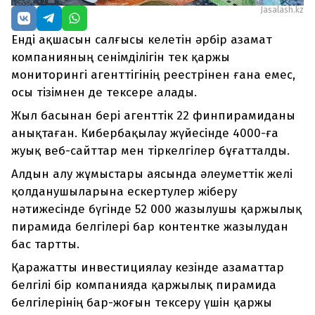
Jasalash.kz
Енді ақшасын салғысы келетін әрбір азамат
компанияның сенімділігін тек қаржы
мониторингі агенттігінің реестрінен ғана емес,
осы тізімнен де тексере алады.
Жыл басынан бері агенттік 22 финпирамиданы
анықтаған. Кибербақылау жүйесінде 4000-ға
жуық веб-сайттар мен тіркелгілер бұғатталды.
Алдын алу жұмыстары аясында әлеуметтік желі
қолданушыларына ескертулер жіберу
нәтижесінде бүгінде 52 000 жазылушы қаржылық
пирамида белгілері бар контентке жазылудан
бас тартты.
Қаражатты инвестициялау кезінде азаматтар
белгілі бір компанияда қаржылық пирамида
белгілерінің бар-жоғын тексеру үшін қаржы