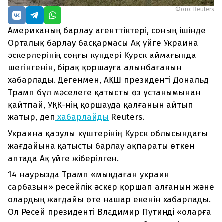
Фото: Reuters
Американың барлау агенттіктері, соның ішінде
Орталық барлау басқармасы Ақ үйге Украина
әскерлерінің соңғы күндері Курск аймағында
шегінгенін, бірақ қоршауға алынбағанын
хабарлады. Дегенмен, АҚШ президенті Дональд
Трамп бұл мәселеге қатысты өз ұстанымынан
қайтпай, УҚК-нің қоршауда қалғанын айтып
жатыр, деп
хабарлайды
Reuters.
Украина қарулы күштерінің Курск облысындағы
жағдайына қатысты барлау ақпараты өткен
аптада Ақ үйге жіберілген.
14 наурызда Трамп «мыңдаған украин
сарбазын» ресейлік әскер қоршап алғанын және
олардың жағдайы өте нашар екенін хабарлады.
Ол Ресей президенті Владимир Путинді «оларға