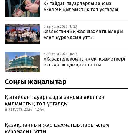
Қытайдан тауарларды заңсыз
әкелген қылмыстық топ ұсталды
6 августа 2026, 17:23
Қазақстанның жас шахматшылары
әлем құрамасын ұтты
6 августа 2026, 16:28
«Қазақтелекомның» екі қызметкері
екі күн ішінде қаза тапты
Соңғы жаңалықтар
Қытайдан тауарларды заңсыз әкелген
қылмыстық топ ұсталды
8 августа 2026, 12:44
Қазақстанның жас шахматшылары әлем
құрамасын ұтты