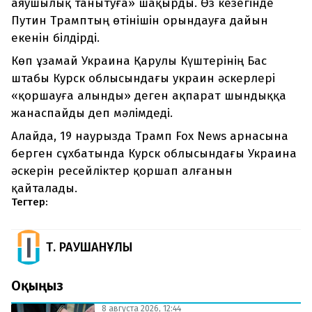
аяушылық танытуға» шақырды. Өз кезегінде
Путин Трамптың өтінішін орындауға дайын
екенін білдірді.
Көп ұзамай Украина Қарулы Күштерінің Бас
штабы Курск облысындағы украин әскерлері
«қоршауға алынды» деген ақпарат шындыққа
жанаспайды деп мәлімдеді.
Алайда, 19 наурызда Трамп Fox News арнасына
берген сұхбатында Курск облысындағы Украина
әскерін ресейліктер қоршап алғанын
қайталады.
Тегтер:
Т. РАУШАНҰЛЫ
Оқыңыз
8 августа 2026, 12:44