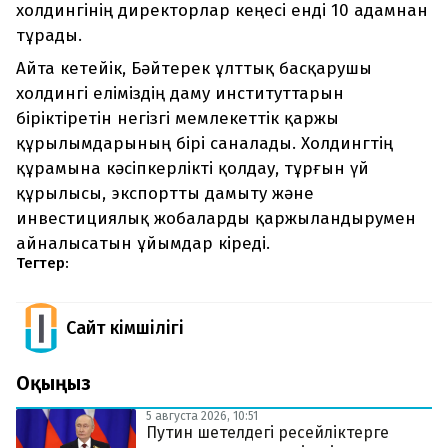
холдингінің директорлар кеңесі енді 10 адамнан
тұрады.
Айта кетейік, Бәйтерек ұлттық басқарушы
холдингі еліміздің даму институттарын
біріктіретін негізгі мемлекеттік қаржы
құрылымдарының бірі саналады. Холдингтің
құрамына кәсіпкерлікті қолдау, тұрғын үй
құрылысы, экспортты дамыту және
инвестициялық жобаларды қаржыландырумен
айналысатын ұйымдар кіреді.
Тегтер:
Сайт Әкімшілігі
Оқыңыз
5 августа 2026, 10:51
Путин шетелдегі ресейліктерге