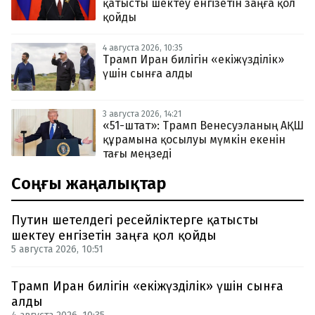
қатысты шектеу енгізетін заңға қол
қойды
4 августа 2026, 10:35
Трамп Иран билігін «екіжүзділік»
үшін сынға алды
3 августа 2026, 14:21
«51-штат»: Трамп Венесуэланың АҚШ
құрамына қосылуы мүмкін екенін
тағы меңзеді
Соңғы жаңалықтар
Путин шетелдегі ресейліктерге қатысты
шектеу енгізетін заңға қол қойды
5 августа 2026, 10:51
Трамп Иран билігін «екіжүзділік» үшін сынға
алды