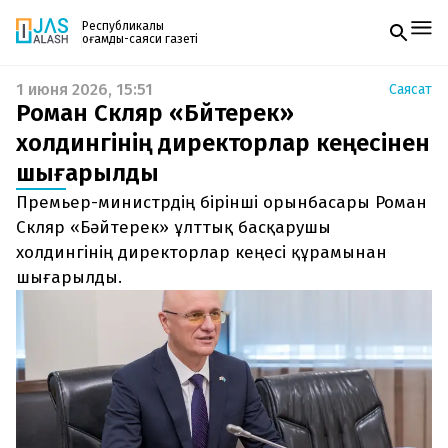
Республикалық
қоғамдық-саяси газеті
1 июня 2026, 15:51
Саясат
Жаңалықтар
Роман Скляр «Бәйтерек»
Спорт
Газетке жазылу
Live
холдингінің директорлар кеңесінен
PDF форматтағы газетті ай сайын электронды
Руханият
шығарылды
поштаңызға алып отырыңыз. Жаңа нөмір
Аймақ
шыққан сәтте сізге бірден жіберіледі. Тек email
Архив
Премьер-министрдің бірінші орынбасары Роман
енгізіңіз, біз қалғанын өзіміз жібереміз.
Заң және тәртіп
Скляр «Бәйтерек» ұлттық басқарушы
холдингінің директорлар кеңесі құрамынан
Редакциямен байланыс
шығарылды.
+7 708 604 51 06
Жарнама бөлімі
+7 701 220 64 52
Пошта
zhasalash100@gmail.com