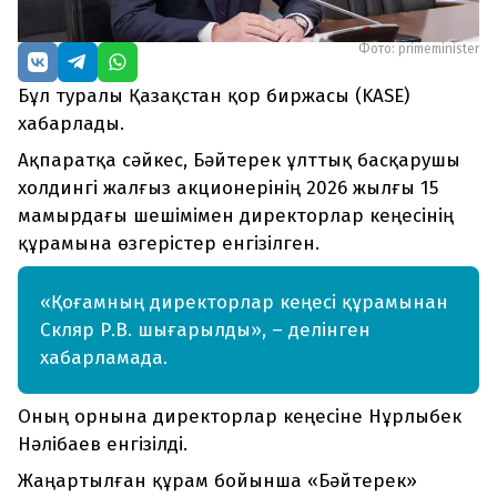
Фото: primeminister
Бұл туралы Қазақстан қор биржасы (KASE)
хабарлады.
Ақпаратқа сәйкес, Бәйтерек ұлттық басқарушы
холдингі жалғыз акционерінің 2026 жылғы 15
мамырдағы шешімімен директорлар кеңесінің
құрамына өзгерістер енгізілген.
«Қоғамның директорлар кеңесі құрамынан
Скляр Р.В. шығарылды», – делінген
хабарламада.
Оның орнына директорлар кеңесіне Нұрлыбек
Нәлібаев енгізілді.
Жаңартылған құрам бойынша «Бәйтерек»