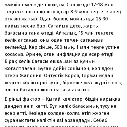
мүмкін емес» деп шықты. Сол кезде 17-18 млн
теңгеге алған көлігін қазір 8-9 млн теңгеге әрең
өткізіп жатыр. Одан бөлек, мойнында 25-30
пайыз несие бар. Сатайын десе, жарты
бағасына ғана өтеді. Айталық, 15 млн теңгеге
көлік алсаңыз, оны одан төмен сатқыңыз
келмейді. Керісінше, 500 мың, 1 млн теңге үстіне
қосасыз. Әрине, оған инфляция да әсер етеді.
Бірақ көлік бағасы ешқашан өз құнын
жоғалтпаған. Бұған дейін сенімнен, кепілден
өткен Жапония, Оңтүстік Корея, Германиядан
келген көліктерді күтіп, бірнеше жыл жүргізсеңіз,
алған бағадан жоғары сата аласыз.
Бірінші фактор – Қытай көліктері біздің нарыққа
дендеп еніп кетті. Бұл көлік бағасының түсуіне
әсер етті. Кезінде қолдан-қолға өтіп жүрген
сұраныстағы көліктің өзі арзандады. Себебі