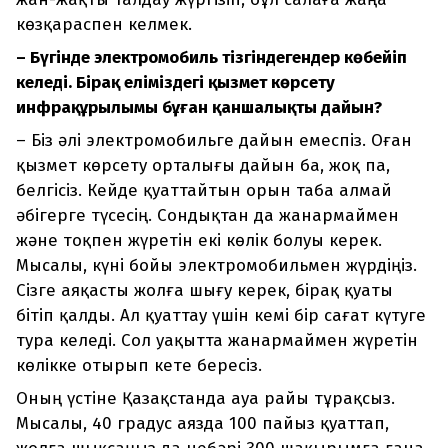
көзқараспен келмек.
– Бүгінде электромобиль тізгіндегендер көбейіп
келеді. Бірақ еліміздегі қызмет көрсету
инфрақұрылымы бұған қаншалықты дайын?
– Біз әлі электромобильге дайын емеспіз. Оған
қызмет көрсету орталығы дайын ба, жоқ па,
белгісіз. Кейде қуаттайтын орын таба алмай
әбігерге түсесің. Сондықтан да жанармаймен
және тоқпен жүретін екі көлік болуы керек.
Мысалы, күні бойы электромобильмен жүрдіңіз.
Сізге аяқасты жолға шығу керек, бірақ қуаты
бітіп қалды. Ал қуаттау үшін кемі бір сағат күтуге
тура келеді. Сол уақытта жанармаймен жүретін
көлікке отырып кете бересіз.
Оның үстіне Қазақстанда ауа райы тұрақсыз.
Мысалы, 40 градус аязда 100 пайыз қуаттап,