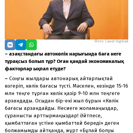
Фото: Санат Нұрбай
– Қазақстандағы автокөлік нарығында баға неге
тұрақсыз болып тұр? Оған қандай экономикалық
факторлар ықпал етуде?
–
Соңғы жылдары автонарық айтарлықтай
өзгеріп, көлік бағасы түсті. Мәселен, кезінде 15-16
млн теңге тұрған көлік қазір 9-10 млн теңгеге
арзандады. Осыдан бір-екі жыл бұрын «Көлік
бағасы арзандайды. Несиеге жоламаңыздар,
сұранысты арттырмаңыздар! Әйтпесе,
қымбаттаған үстіне қымбаттай береді» деген
болжамымды айтқанда, жұрт «Бұлай болуы