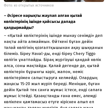
Фото: из открытых источников
– Әсіресе нарықты жаулап алған қытай
көліктерінің ішінде қайсысы далада
қалдырмайды?
– «Қытай көліктерінің ішінде мынау сенімді» деп
нақты айта алмаймын. Өйткені бұған дейін
талай көлігінің қозғалтқышынан ақау шыққанын
білеміз. Біреу Haval-ды, енді біреу Chery Tiggo
көлігін ұнатпайды. Бірақ жүргізуші қандай көлік
алса, соны мақтайды. Қалай дегенде де, қытай
көліктерін бұрынғы кәріс, жапон, неміс
көліктерімен салыстыруға келмейді. Олардың
жаңасы 15-20 жыл жүріп береді. Меніңше, бұған
дейін Қытай тек санға жұмыс істесе, енді сапаға
жұмыс істейді. Қазақстанды ғана емес, әлемді
көлікпен қамтамасыз етуге кіріскен алып ел
жан-жақты талдау жүргізіп, бұл салаға жаңа