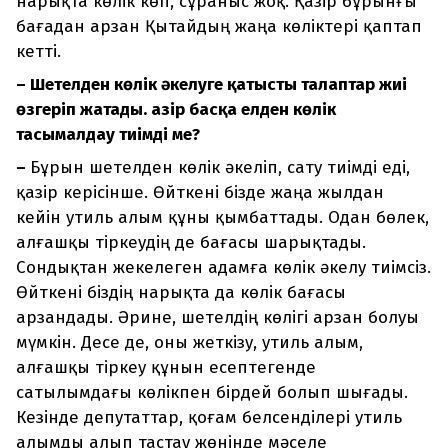
нарықта көлік көп, сұраныс жоқ. Қазір бұрынғы
бағадан арзан Қытайдың жаңа көліктері қаптап
кетті.
– Шетелден көлік әкелуге қатысты талаптар жиі
өзгеріп жатады. Қазір басқа елден көлік
тасымалдау тиімді ме?
–
Бұрын шетелден көлік әкеліп, сату тиімді еді,
қазір керісінше. Өйткені бізде жаңа жылдан
кейін утиль алым құны қымбаттады. Одан бөлек,
алғашқы тіркеудің де бағасы шарықтады.
Сондықтан жекелеген адамға көлік әкелу тиімсіз.
Өйткені біздің нарықта да көлік бағасы
арзандады. Әрине, шетелдің көлігі арзан болуы
мүмкін. Десе де, оны жеткізу, утиль алым,
алғашқы тіркеу құнын есептегенде
сатылымдағы көлікпен бірдей болып шығады.
Кезінде депутаттар, қоғам белсенділері утиль
алымды алып тастау жөнінде мәселе