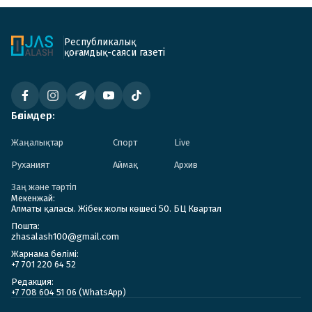
Республикалық
қоғамдық-саяси газеті
Бөлімдер:
Жаңалықтар
Спорт
Live
Руханият
Аймақ
Архив
Заң және тәртіп
Мекенжай:
Алматы қаласы. Жібек жолы көшесі 50. БЦ Квартал
Пошта:
zhasalash100@gmail.com
Жарнама бөлімі:
+7 701 220 64 52
Редакция:
+7 708 604 51 06 (WhatsApp)