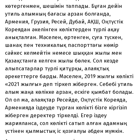
көтергенмен, шешімін таппады. Бұған дейін
утиль алымның бағасы арзан болғанда,
Армения, Грузия, Ресей, Дубай, АҚШ, Оңтүстік
Кореядан әкелінген көліктерден түрлі ақау
анықталған. Мәселен, өртенген, суға түскен,
шанақ пен техникалық паспорттағы нөмір
сәйкес келмейтін немесе шыққан жылы мен
Қазақстанға келген жылы бөлек. Сол кезде
алыпсатарлар түрлі қитұрқы, алаяқтық
әрекеттерге барды. Мәселен, 2019 жылғы көлікті
«2021 жылғы» деп тіркеп жіберген. Себебі утиль
алым жаңа көлікке арзан, ескіге қымбат болады.
Ол ол ма, алаяқтар Ресейде, Оңтүстік Кореяда,
Арменияда іздеуде тұрған көлікті бізге кіргізіп
жіберген деректер тіркелді. Егер іздеу
жарияланса, сол көлікті сатып алған адамның
үстінен қылмыстық іс қозғалуы әбден мүмкін.