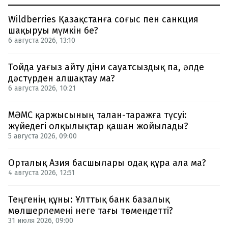
Wildberries Қазақстанға соғыс пен санкция
шақыруы мүмкін бе?
6 августа 2026, 13:10
Тойда уағыз айту діни сауатсыздық па, әлде
дәстүрден алшақтау ма?
6 августа 2026, 10:21
МӘМС қаржысының талан-таражға түсуі:
жүйедегі олқылықтар қашан жойылады?
5 августа 2026, 09:00
Орталық Азия басшылары одақ құра ала ма?
4 августа 2026, 12:51
Теңгенің құны: Ұлттық банк базалық
мөлшерлемені неге тағы төмендетті?
31 июля 2026, 09:00