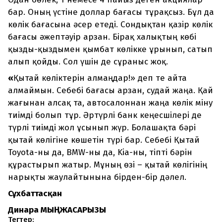
бар. Оның үстіне доллар бағасы тұрақсыз. Бұл да
көлік бағасына әсер етеді. Сондықтан қазір көлік
бағасы әжептәуір арзан. Бірақ халықтың көбі
қызды-қыздымен қымбат көлікке ұрынып, сатып
алып қойды. Сол үшін де сұраныс жоқ.
«
Қытай көліктерін алмаңдар!» деп те айта
алмаймын. Себебі бағасы арзан, судай жаңа. Қай
жағынан алсақ та, автосалоннан жаңа көлік міну
тиімді болып тұр. Әртүрлі банк кеңесшілері де
түрлі тиімді жол ұсынып жүр. Болашақта бәрі
қытай көлігіне көшетін түрі бар. Себебі Қытай
Toyota-ны да, BMW-ны да, Kia-ны, тіпті бәрін
құрастырып жатыр. Мұның өзі – қытай көлігінің
нарықты жаулайтынына бірден-бір дәлел.
Сұхбаттасқан
Динара МЫҢЖАСАРҚЫЗЫ
Тегтер: