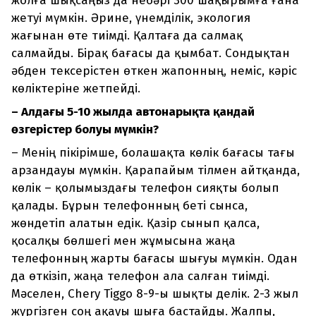
жолға шықсаңыз да небәрі 300 шақырымға ғана
жетуі мүмкін. Әрине, үнемділік, экология
жағынан өте тиімді. Қалтаға да салмақ
салмайды. Бірақ бағасы да қымбат. Сондықтан
әбден тексерістен өткен жапонның, неміс, кәріс
көліктеріне жетпейді.
– Алдағы 5-10 жылда автонарықта қандай
өзгерістер болуы мүмкін?
– Менің пікірімше, болашақта көлік бағасы тағы
арзандауы мүмкін. Қарапайым тілмен айтқанда,
көлік – қолымыздағы телефон сияқты болып
қалады. Бұрын телефонның беті сынса,
жөндетіп алатын едік. Қазір сынып қалса,
қосалқы бөлшегі мен жұмысына жаңа
телефонның жарты бағасы шығуы мүмкін. Одан
да өткізіп, жаңа телефон ала салған тиімді.
Мәселен, Chery Tiggo 8-9-ы шықты делік. 2-3 жыл
жүргізген соң ақауы шыға бастайды. Жалпы,