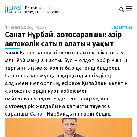
Республикалық
қоғамдық-саяси газеті
11 мая 2026, 18:57
Сараптама
Жаңалықтар
Санат Нұрбай, автосарапшы: Қазір
Спорт
Газетке жазылу
Live
автокөлік сатып алатын уақыт
PDF форматтағы газетті ай сайын электронды
Руханият
Биыл Қазақстанда тіркелген автокөлік саны 5
поштаңызға алып отырыңыз. Жаңа нөмір
Аймақ
шыққан сәтте сізге бірден жіберіледі. Тек email
млн 940 мыңнан асты. Бұл – елдегі әрбір үшінші
Архив
енгізіңіз, біз қалғанын өзіміз жібереміз.
Заң және тәртіп
тұрғынның жеке көлігі бар дегенді білдіреді.
Сарапшылар мұндай қарқынды өсімді ең
Редакциямен байланыс
алдымен импорттың, әсіресе Қытайдан келетін
+7 708 604 51 06
автокөліктердің күрт көбеюімен
Жарнама бөлімі
+7 701 220 64 52
байланыстырады. Елдегі автонарық пен
Пошта
zhasalash100@gmail.com
автоөндіріс жағдайына қатысты тәуелсіз
сарапшы Санат Нұрбайдың пікірін білдік.