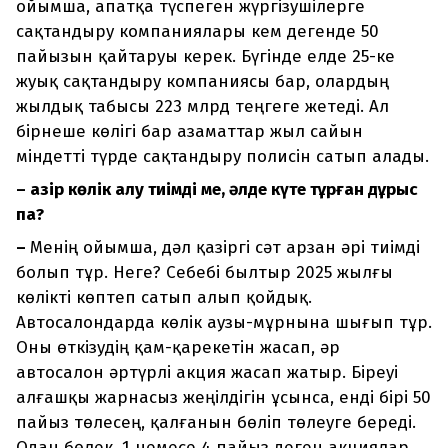
ойымша, апатқа түспеген жүргізушілерге
сақтандыру компаниялары кем дегенде 50
пайызын қайтаруы керек. Бүгінде елде 25-ке
жуық сақтандыру компаниясы бар, олардың
жылдық табысы 223 млрд теңгеге жетеді. Ал
бірнеше көлігі бар азаматтар жыл сайын
міндетті түрде сақтандыру полисін сатып алады.
– Қазір көлік алу тиімді ме, әлде күте тұрған дұрыс
па?
–
Менің ойымша, дәл қазіргі сәт арзан әрі тиімді
болып тұр. Неге? Себебі былтыр 2025 жылғы
көлікті көптеп сатып алып қойдық.
Автосалондарда көлік аузы-мұрнына шығып тұр.
Оны өткізудің қам-қарекетін жасап, әр
автосалон әртүрлі акция жасап жатыр. Біреуі
алғашқы жарнасыз жеңілдігін ұсынса, енді бірі 50
пайыз төлесең, қалғанын бөліп төлеуге береді.
Одан бөлек, 1 немесе 4 пайыз деген акциялар