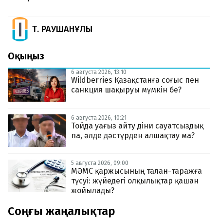
Т. РАУШАНҰЛЫ
Оқыңыз
6 августа 2026, 13:10
Wildberries Қазақстанға соғыс пен
санкция шақыруы мүмкін бе?
6 августа 2026, 10:21
Тойда уағыз айту діни сауатсыздық
па, әлде дәстүрден алшақтау ма?
5 августа 2026, 09:00
МӘМС қаржысының талан-таражға
түсуі: жүйедегі олқылықтар қашан
жойылады?
Соңғы жаңалықтар