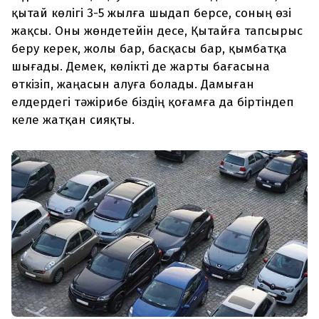
қытай көлігі 3-5 жылға шыдап берсе, соның өзі
жақсы. Оны жөндетейін десе, Қытайға тапсырыс
беру керек, жолы бар, басқасы бар, қымбатқа
шығады. Демек, көлікті де жарты бағасына
өткізіп, жаңасын алуға болады. Дамыған
елдердегі тәжірибе біздің қоғамға да біртіндеп
келе жатқан сияқты.