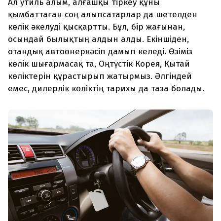
Ал утиль алым, алғашқы тіркеу құны
қымбаттаған соң алыпсатарлар да шетелден
көлік әкелуді қысқартты. Бұл, бір жағынан,
осындай былықтың алдын алды. Екіншіден,
отандық автоөнеркәсіп дамып келеді. Өзіміз
көлік шығармасақ та, Оңтүстік Корея, Қытай
көліктерін құрастырып жатырмыз. Әлгіндей
емес, дилерлік көліктің тарихы да таза болады.