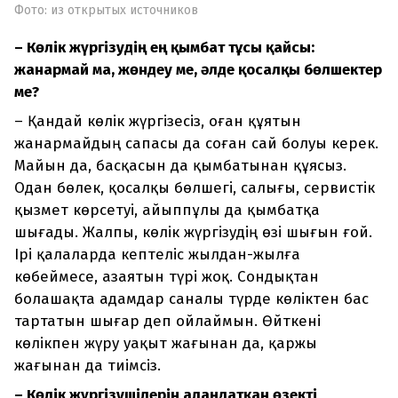
Фото: из открытых источников
– Көлік жүргізудің ең қымбат тұсы қайсы:
жанармай ма, жөндеу ме, әлде қосалқы бөлшектер
ме?
– Қандай көлік жүргізесіз, оған құятын
жанармайдың сапасы да соған сай болуы керек.
Майын да, басқасын да қымбатынан құясыз.
Одан бөлек, қосалқы бөлшегі, салығы, сервистік
қызмет көрсетуі, айыппұлы да қымбатқа
шығады. Жалпы, көлік жүргізудің өзі шығын ғой.
Ірі қалаларда кептеліс жылдан-жылға
көбеймесе, азаятын түрі жоқ. Сондықтан
болашақта адамдар саналы түрде көліктен бас
тартатын шығар деп ойлаймын. Өйткені
көлікпен жүру уақыт жағынан да, қаржы
жағынан да тиімсіз.
– Көлік жүргізушілерін алаңдатқан өзекті