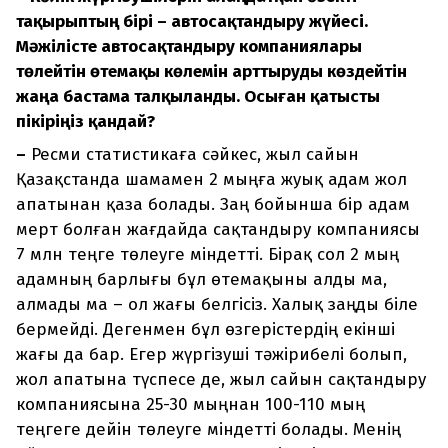
тақырыптың бірі – автосақтандыру жүйесі.
Мәжілісте автосақтандыру компаниялары
төлейтін өтемақы көлемін арттыруды көздейтін
жаңа бастама талқыланды. Осыған қатысты
пікіріңіз қандай?
–
Ресми статистикаға сәйкес, жыл сайын
Қазақстанда шамамен 2 мыңға жуық адам жол
апатынан қаза болады. Заң бойынша бір адам
мерт болған жағдайда сақтандыру компаниясы
7 млн теңге төлеуге міндетті. Бірақ сол 2 мың
адамның барлығы бұл өтемақыны алды ма,
алмады ма – ол жағы белгісіз. Халық заңды біле
бермейді. Дегенмен бұл өзгерістердің екінші
жағы да бар. Егер жүргізуші тәжірибелі болып,
жол апатына түспесе де, жыл сайын сақтандыру
компаниясына 25-30 мыңнан 100-110 мың
теңгеге дейін төлеуге міндетті болады. Менің