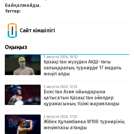
байқалмайды.
Тегтер:
Сайт Әкімшілігі
Оқыңыз
5 августа 2026, 16:52
Қазақстан жүзуден АҚШ-тағы
халықаралық турнирде 17 медаль
жеңіп алды
5 августа 2026, 12:52
Бокстан Азия ойындарына
қатысатын Қазақстан әйелдер
құрамасының тізімі жарияланды
2 августа 2026, 17:02
Жібек Құламбаева W100 турнирінің
жеңімпазы атанды