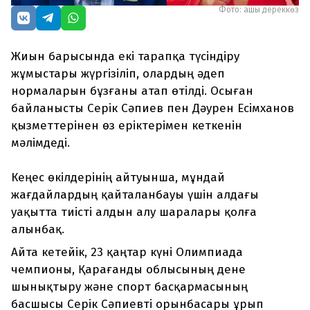
Фото: ашық дереккөз
Жиын барысында екі тарапқа түсіндіру
жұмыстары жүргізіліп, олардың әдеп
нормаларын бұзғаны атап өтілді. Осыған
байланысты Серік Сәпиев пен Дәурен Есімханов
қызметтерінен өз еріктерімен кеткенін
мәлімдеді.
Кеңес өкілдерінің айтуынша, мұндай
жағдайлардың қайталанбауы үшін алдағы
уақытта тиісті алдын алу шаралары қолға
алынбақ.
Айта кетейік, 23 қаңтар күні Олимпиада
чемпионы, Қарағанды облысының дене
шынықтыру және спорт басқармасының
басшысы Серік Сәпиевті орынбасары ұрып