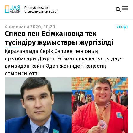
Республикалық
қоғамдық-саяси газеті
4 февраля 2026, 10:20
спорт
Жаңалықтар
Сәпиев пен Есімхановқа тек
Спорт
Газетке жазылу
Live
түсіндіру жұмыстары жүргізілді
PDF форматтағы газетті ай сайын электронды
Руханият
Қарағандыда Серік Сәпиев пен оның
поштаңызға алып отырыңыз. Жаңа нөмір
Аймақ
шыққан сәтте сізге бірден жіберіледі. Тек email
орынбасары Дәурен Есімхановқа қатысты дау-
Архив
енгізіңіз, біз қалғанын өзіміз жібереміз.
Заң және тәртіп
дамайдан кейін Әдеп жөніндегі кеңестің
отырысы өтті.
Редакциямен байланыс
+7 708 604 51 06
Жарнама бөлімі
+7 701 220 64 52
Пошта
zhasalash100@gmail.com