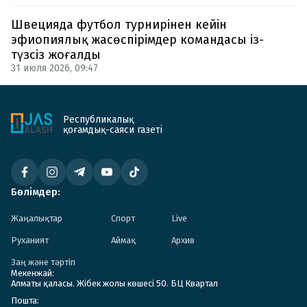
Швецияда футбол турнирінен кейін
эфиопиялық жасөспірімдер командасы із-
түзсіз жоғалды
31 июля 2026, 09:47
Республикалық
қоғамдық-саяси газеті
Бөлімдер:
Жаңалықтар
Спорт
Live
Руханият
Аймақ
Архив
Заң және тәртіп
Мекенжай:
Алматы қаласы. Жібек жолы көшесі 50. БЦ Квартал
Пошта: