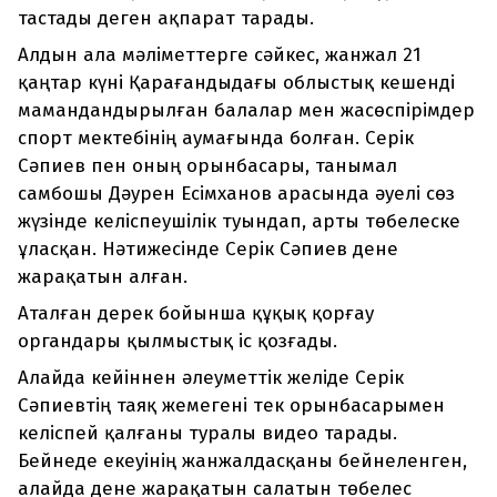
тастады деген ақпарат тарады.
Алдын ала мәліметтерге сәйкес, жанжал 21
қаңтар күні Қарағандыдағы облыстық кешенді
мамандандырылған балалар мен жасөспірімдер
спорт мектебінің аумағында болған. Серік
Сәпиев пен оның орынбасары, танымал
самбошы Дәурен Есімханов арасында әуелі сөз
жүзінде келіспеушілік туындап, арты төбелеске
ұласқан. Нәтижесінде Серік Сәпиев дене
жарақатын алған.
Аталған дерек бойынша құқық қорғау
органдары қылмыстық іс қозғады.
Алайда кейіннен әлеуметтік желіде Серік
Сәпиевтің таяқ жемегені тек орынбасарымен
келіспей қалғаны туралы видео тарады.
Бейнеде екеуінің жанжалдасқаны бейнеленген,
алайда дене жарақатын салатын төбелес