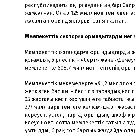
республикадағы ең ірі ауданның бірі Са
жұмсалған. Олар 125 миллион теңгеден 
жасалған орындықтарды сатып алған.
Мемлекеттік секторға орындықтарды негіз
Мемлекеттік органдарға орындықтарды жетк
қоғамдық бірлестік – «Серт» және «Демеу
мемлекетке 608,7 миллион теңгенің орын
Мемлекеттік мекемелерге 491,2 миллион 
жеткізген басшы – белгісіз тараздық кәс
35 жастағы кәсіпкер үшін өте табысты ж
3,9 миллиард теңгеге келісім-шарт жасаст
кереует, үстел, парта, орындық, шкаф кір
Елеусіновті сотта мемлекеттік сатып ал
ұмтылды, бірақ сот барлық жағдайда ола