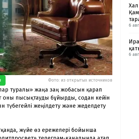
Хал
Қам
тар
6 авг
Ира
қат
6 авг
я
Фото: из открытых источников
улар туралы» жаңа заң жобасын қарап
 оны пысықтауды бұйырды, содан кейін
н түбегейлі жеңілдету және жеделдету
тқанда, жүйе өз ережелері бойынша
Политпросвет» телеграм-каналында атап