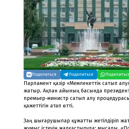
Поделиться
Поделиться
Поделитьс
Парламент қазір «Мемлекеттік сатып ал
жатыр. Ақпан айының басында президент
премьер-министр сатып алу процедурасы
қажеттігін атап өтті.
Заң шығарушылар құжатты жетілдіріп жа
жұмыс істеуін жалғастыруда: мысалы, «