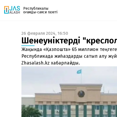
Республикалық
қоғамдық-саяси газеті
26 февраля 2024, 16:50
Газетке жазылу
Шенеуніктердің "кресл
PDF форматтағы газетті ай сайын электронды
поштаңызға алып отырыңыз. Жаңа нөмір
Жақында «Қазпошта» 65 миллион теңгеге
шыққан сәтте сізге бірден жіберіледі. Тек email
Республикада жиһаздарды сатып алу жүйе
енгізіңіз, біз қалғанын өзіміз жібереміз.
Zhasalash.kz хабарлайды.