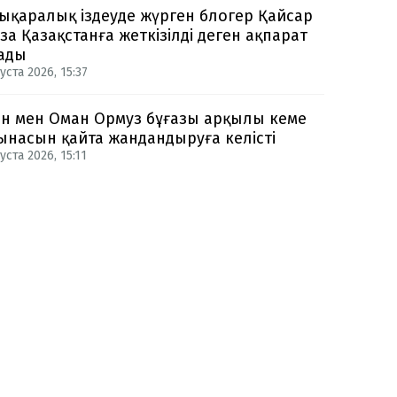
ықаралық іздеуде жүрген блогер Қайсар
за Қазақстанға жеткізілді деген ақпарат
ады
уста 2026, 15:37
н мен Оман Ормуз бұғазы арқылы кеме
ынасын қайта жандандыруға келісті
уста 2026, 15:11