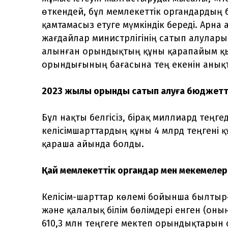
өткендей, бұл мемлекеттік органдарды
қамтамасыз етуге мүмкіндік береді. Арна
жағдайлар министрлігінің сатып алулары
алынған орындықтың құны қарапайым қы
орындығының бағасына тең екенін анық
2023 жылы орындық сатып алуға бюджетте
Бұл нақты белгісіз, бірақ миллиард теңг
келісімшарттардың құны 4 млрд теңгені қ
қараша айында болды.
Қай мемлекеттік органдар мен мекемелер
Келісім-шарттар көлемі бойынша былтыр
және қалалық білім бөлімдері енген (оны
610,3 млн теңгеге мектеп орындықтарын 