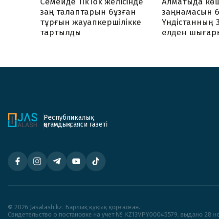
Семейде TikTok желісінде
Алматыда көш
заң талаптарын бұзған
заңнамасын б
тұрғын жауапкершілікке
Үндістанның 
тартылды
елден шығар
Республикалық
қоғамдық-саяси газеті
© 2026 Jasalash.kz. Барлық құқық қорғалған.
Cвидетельство о постановке на учет № KZ13VPY00045579, выдано 28 но