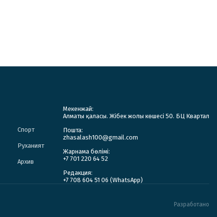
Мекенжай:
Алматы қаласы. Жібек жолы көшесі 50. БЦ Квартал
Спорт
Пошта:
zhasalash100@gmail.com
Руханият
Жарнама бөлімі:
+7 701 220 64 52
Архив
Редакция:
+7 708 604 51 06 (WhatsApp)
Разработано