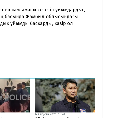
мыспен қамтамасыз ететін ұйымдардың
дың басында Жамбыл облысындағы
дық ұйымды басқарды, қазір ол
6 августа 2026, 16:41