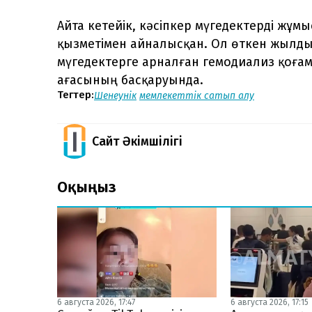
Айта кетейік, кәсіпкер мүгедектерді жұ
қызметімен айналысқан. Ол өткен жыл
мүгедектерге арналған гемодиализ қоғам
ағасының басқаруында.
Тегтер:
Шенеунік
мемлекеттік сатып алу
Сайт Әкімшілігі
Оқыңыз
6 августа 2026, 17:47
6 августа 2026, 17:15