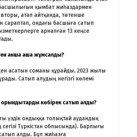
ң басшылығын қымбат жиһаздармен
 авторы, атап айтқанда, төтенше
н сараптап, ондағы басшыға сатып
зметкерлерге арналған 13 кеңсе
тады.
н қанша ақша жұмсалды?
еден асатын соманы құрайды. 2023 жылы
ұрады. Сатып алудың негізгі көлемі
 орындықтарды көбірек сатып алды?
ғы үздік ондыққа толықтай аудандық
ң сегізі Түркістан облысында). Барлығы
сатып алды. Бұл жиһазға