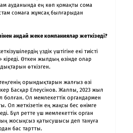
йрам ауданында ең көп қомақты сома
астам сомаға жұмсақ былғарыдан
інен қандай жеке компаниялар жеткізеді?
ізушілердің үздік үштігіне екі тиісті
» кіреді. Өткен жылдың өзінде олар
дықтарын өткізген.
теңгенің орындықтарын жалғыз өзі
іпкер Басқар Елеусінов. Жалпы, 2023 жыл
ыл болған. Ол мемлекеттік органдармен
ы. Ол жеткізетін ең жақсы бес өнімге
еді. Бұл ретте үш мемлекеттік орган
удың жосықсыз қатысушысы деп тануға
рдан бас тартты.