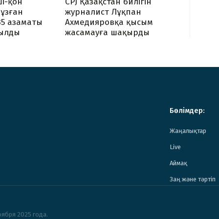
CPJ Қазақстан билігін
і-қон
журналист Лұқпан
ұзған
Ахмедияровқа қысым
35 азаматы
жасамауға шақырды
ылды
Бөлімдер:
Жаңалықтар
Live
Аймақ
Заң және тәртіп
ября 2025 года.