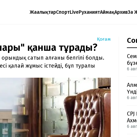
Жаңалықтар
Спорт
Live
Руханият
Аймақ
Архив
Заң 
Со
Қоғам
олары" қанша тұрады?
Сем
 орындық сатып алғаны белгілі болды.
бұз
сі қалай жұмыс істейді, бұл туралы
6 авг
Алм
Үнд
6 авг
CPJ
Ахм
6 авг