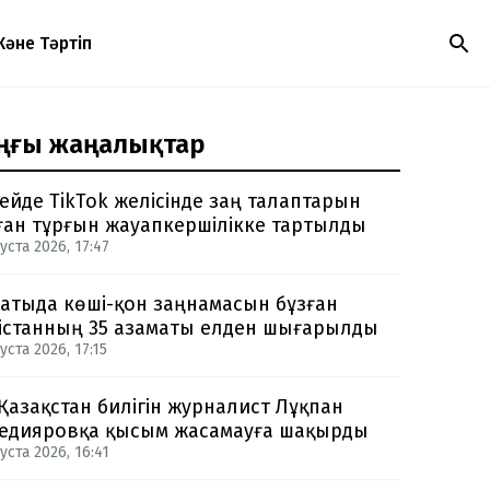
Және Тәртіп
ңғы жаңалықтар
ейде TikTok желісінде заң талаптарын
ған тұрғын жауапкершілікке тартылды
уста 2026, 17:47
атыда көші-қон заңнамасын бұзған
істанның 35 азаматы елден шығарылды
уста 2026, 17:15
 Қазақстан билігін журналист Лұқпан
едияровқа қысым жасамауға шақырды
уста 2026, 16:41