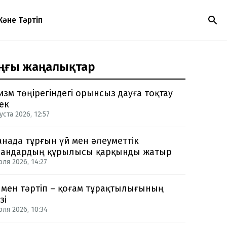
Және Тәртіп
ңғы жаңалықтар
изм төңірегіндегі орынсыз дауға тоқтау
ек
уста 2026, 12:57
анада тұрғын үй мен әлеуметтік
андардың құрылысы қарқынды жатыр
юля 2026, 14:27
 мен тәртіп – қоғам тұрақтылығының
зі
юля 2026, 10:34