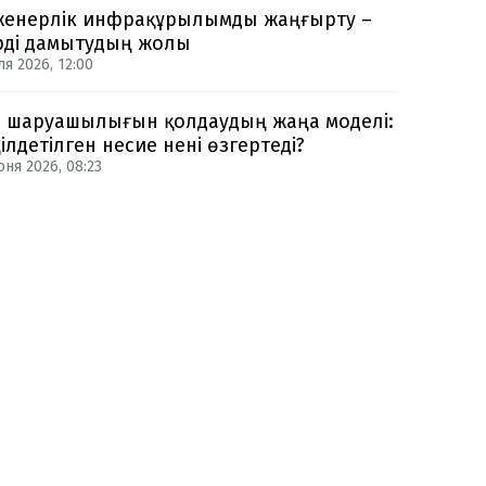
енерлік инфрақұрылымды жаңғырту –
рді дамытудың жолы
ля 2026, 12:00
 шаруашылығын қолдаудың жаңа моделі:
ілдетілген несие нені өзгертеді?
юня 2026, 08:23