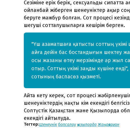
Сезіміне ерік берік, сексуальды сипатта 
ойланбай жіберген шенеуніктер ақыр соң
беруге мәжбүр болған. Сот процесі кезін
шегуші сотталушыларға кешірім берген.
"Үш азаматшаға қатысты соттың үкімі 
айға дейін бас бостандығын шектеу ж
осы жазаны өтеу мерзімінде әр жыл с
отыр. Соттың үкімі заңды күшіне енді"
сотының баспасөз қызметі.
Айта кету керек, сот процесі жәбірленуш
шенеуніктердің нақты кім екендігі белгіс
Солтүстік Қазақстан және Қызылорда об
екендігі айтылуда.
Тегтер:
Шенеунік
бопсалау
қызылорда
Жаңақорған