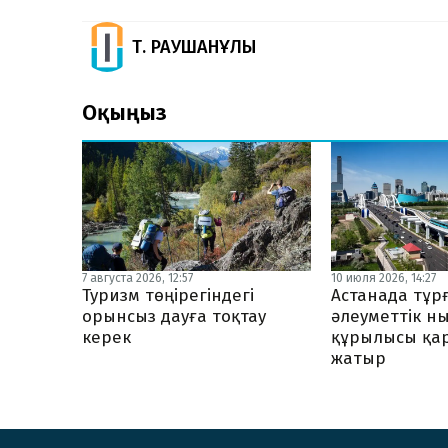
Т. РАУШАНҰЛЫ
Оқыңыз
7 августа 2026, 12:57
10 июля 2026, 14:27
Туризм төңірегіндегі
Астанада тұр
орынсыз дауға тоқтау
әлеуметтік н
керек
құрылысы қа
жатыр