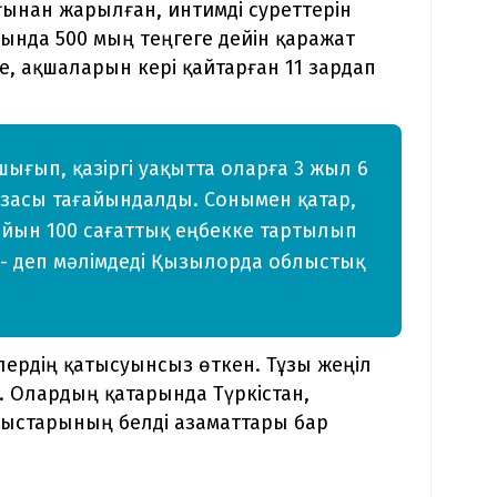
ағынан жарылған, интимді суреттерін
ында 500 мың теңгеге дейін қаражат
де, ақшаларын кері қайтарған 11 зардап
шығып, қазіргі уақытта оларға 3 жыл 6
азасы тағайындалды. Сонымен қатар,
айын 100 сағаттық еңбекке тартылып
, - деп мәлімдеді Қызылорда облыстық
ілердің қатысуынсыз өткен. Тұзы жеңіл
із. Олардың қатарында Түркістан,
лыстарының белді азаматтары бар