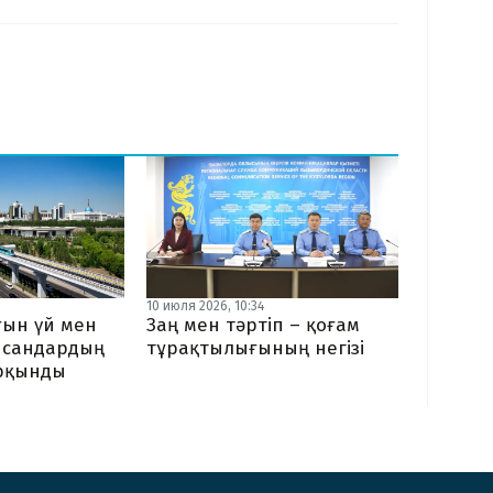
10 июля 2026, 10:34
ғын үй мен
Заң мен тәртіп – қоғам
ысандардың
тұрақтылығының негізі
рқынды