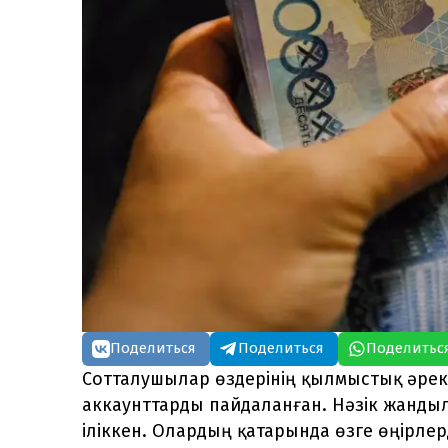
Поделиться
Поделиться
Поделитьс
Сотталушылар өздерінің қылмыстық әреке
аккаунттарды пайдаланған. Нәзік жанды
іліккен. Олардың қатарында өзге өңірлер