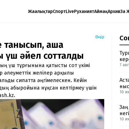
Жаңалықтар
Спорт
Live
Руханият
Аймақ
Архив
Заң 
Со
Өңір
 танысып, ақша
Тур
қ үш әйел сотталды
кер
ң үш тұрғынына қатысты сот үкімі
7 авг
ар әлеуметтік желілер арқылы
Аст
льды сипатта әңгімелескен. Кейін
ныс
ың абыройына нұқсан келтірмеу үшін
10 и
sh.kz.
Заң
негі
10 и