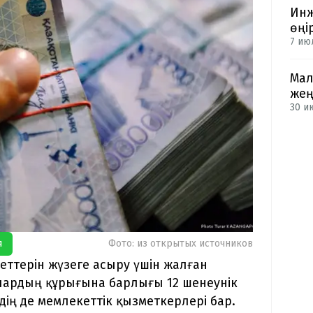
Инж
өңі
7 ию
Мал
жең
30 и
я
Фото: из открытых источников
ттерін жүзеге асыру үшін жалған
лардың құрығына барлығы 12 шенеунік
дің де мемлекеттік қызметкерлері бар.