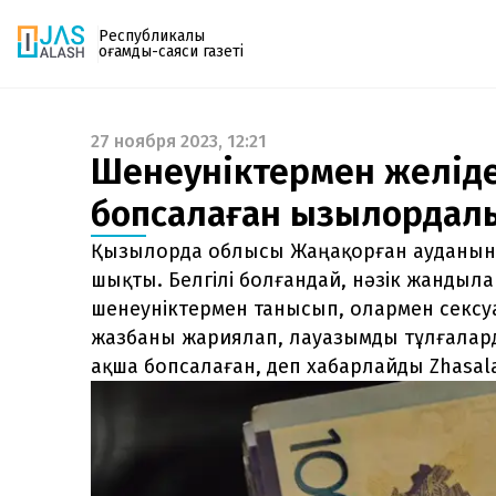
Республикалық
қоғамдық-саяси газеті
27 ноября 2023, 12:21
Газетке жазылу
Шенеуніктермен желіде
PDF форматтағы газетті ай сайын электронды
бопсалаған қызылордалы
поштаңызға алып отырыңыз. Жаңа нөмір
шыққан сәтте сізге бірден жіберіледі. Тек email
Қызылорда облысы Жаңақорған ауданыны
енгізіңіз, біз қалғанын өзіміз жібереміз.
шықты. Белгілі болғандай, нәзік жандыл
шенеуніктермен танысып, олармен сексуа
жазбаны жариялап, лауазымды тұлғалард
ақша бопсалаған, деп хабарлайды Zhasala