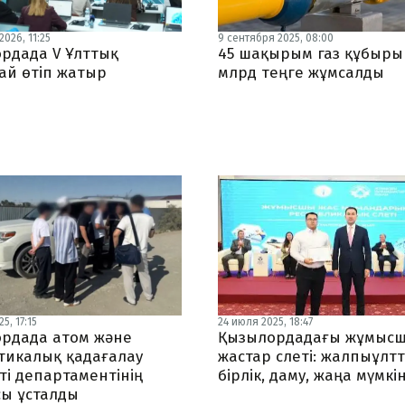
026, 11:25
9 сентября 2025, 08:00
рдада V Ұлттық
45 шақырым газ құбыры
ай өтіп жатыр
млрд теңге жұмсалды
5, 17:15
24 июля 2025, 18:47
рдада атом және
Қызылордадағы жұмыс
тикалық қадағалау
жастар слеті: жалпыұлт
ті департаментінің
бірлік, даму, жаңа мүмкі
ы ұсталды