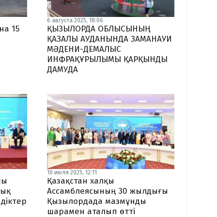
6 августа 2025, 18:06
на 15
ҚЫЗЫЛОРДА ОБЛЫСЫНЫҢ
ҚАЗАЛЫ АУДАНЫНДА ЗАМАНАУИ
МӘДЕНИ-ДЕМАЛЫС
ИНФРАҚҰРЫЛЫМЫ ҚАРҚЫНДЫ
ДАМУДА
10 июля 2025, 12:11
шы
Қазақстан халқы
тық
Ассамблеясының 30 жылдығы
ндіктер
Қызылордада мазмұнды
шарамен аталып өтті