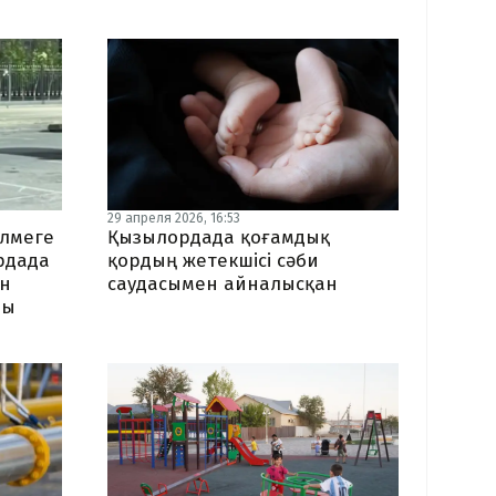
29 апреля 2026, 16:53
өлмеге
Қызылордада қоғамдық
рдада
қордың жетекшісі сәби
ан
саудасымен айналысқан
ды