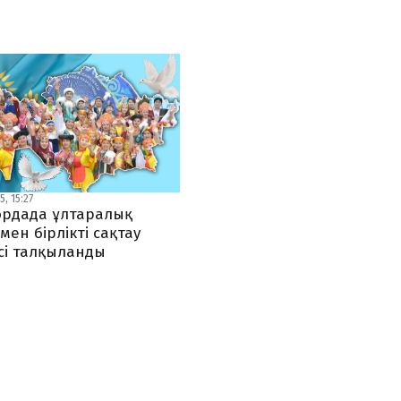
, 15:27
рдада ұлтаралық
 мен бірлікті сақтау
сі талқыланды