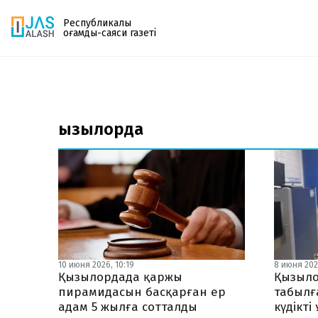
Республикалық
қоғамдық-саяси газеті
Газетке жазылу
PDF форматтағы газетті ай сайын электронды
қызылорда
поштаңызға алып отырыңыз. Жаңа нөмір
шыққан сәтте сізге бірден жіберіледі. Тек email
енгізіңіз, біз қалғанын өзіміз жібереміз.
10 июня 2026, 10:19
8 июня 2026
Қызылордада қаржы
Қызыло
пирамидасын басқарған ер
табылғ
адам 5 жылға сотталды
күдікті