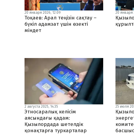
20 января 2026, 12:09
20 января 2
Тоқаев: Арал теңізін сақтау –
Қызыло
бүкіл адамзат үшін өзекті
құрылт
міндет
2 августа 2025, 14:35
25 июля 202
Этносаралық келісім
Қызыло
аясындағы қадам:
энерге
Қызылордада шетелдік
комите
қонақтарға туркарталар
басшыс