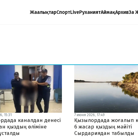
Жаңалықтар
Спорт
Live
Руханият
Аймақ
Архив
Заң 
, 15:31
7 июня 2026, 17:49
рдада каналдан денесі
Қызылордада жоғалып 
ан қыздың өліміне
6 жасар қыздың мәйіті
 ұсталды
Сырдариядан табылды