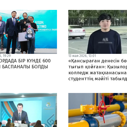
, 19:29
13 мая 2026, 13:01
РДАДА БІР КҮНДЕ 600
«Қансыраған денесін б
Ы БАСПАНАЛЫ БОЛДЫ
тығып қойған»: Қызыло
колледж жатақханасын
студенттің мәйіті табыл