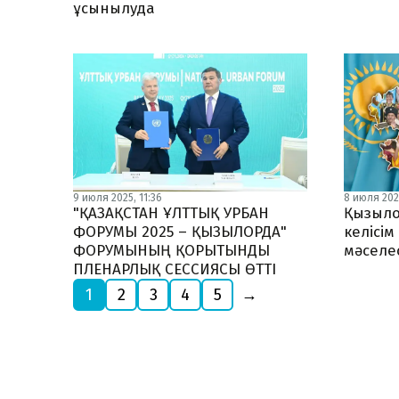
ұсынылуда
9 июля 2025, 11:36
8 июля 2025
"ҚАЗАҚСТАН ҰЛТТЫҚ УРБАН
Қызыло
ФОРУМЫ 2025 – ҚЫЗЫЛОРДА"
келісім
ФОРУМЫНЫҢ ҚОРЫТЫНДЫ
мәселе
ПЛЕНАРЛЫҚ СЕССИЯСЫ ӨТТІ
1
2
3
4
5
→