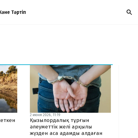
Және Тәртіп
2 июня 2026, 11:19
кеткен
Қызылордалық тұрғын
әлеуметтік желі арқылы
жүзден аса адамды алдаған