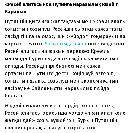
«Ресей элитасында Путинге наразылық күшейіп
барады»
Путиннің Қытайға жалтақтауы мен Украинадағы
соғыстың созылуы Ресейдің сыртқы саясаттағы
әлсіздігін ғана емес, ішкі жүйедегі тоқырауын да
көрсетті. Батыс
басылымдарына
пікір білдірген
Ресей элитасына жақын дереккөз Кремль
маңында бұрынғыдай сенімділік қалмағанын
айтады. Ресейдің ірі бизнесі мен саяси
ортасында Путинге деген көңіл күй өзгеріп,
соғыстың ұзаққа созылуы мен экономиканың
әлсіреуіне байланысты наразылық пайда
болған.
Әлдебір ықпалды кәсіпкердің сөзіне сенсек,
Ресей элитасы арасында «алда үлкен апат келе
жатқандай» сезім күшейген. Бұрын Путиннің
шешімдерін ақтап алуға тырысатын