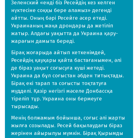
Зеленский «енді біз Ресейдің кез келген
нүктесіне соққы бере аламыз» дегенді
айтты. Оның бәрі Ресейге әсер етеді.
Украинаның жаңа дрондары да жетіліп
жатыр. Алдағы уақытта да Украина қару-
жарағын дамыта береді.
Бірақ жоғарыда айтып кеткенімдей,
Ресейдің қауқары қайта бастағанымен, әлі
де біраз уақыт соғысуға күші жетеді.
Украина да бұл соғыстан әбден титықтады.
Бірақ екі тарап та соғысты тоқтатуға
мүдделі. Қазір негізгі мәселе Донбассқа
тіреліп тұр. Украина оны бермеуге
тырысады.
Менің болжамым бойынша, соғыс әлі жарты
жылға созылады. Ресей бақылаудағы біраз
жерінен айырылуы мүмкін. Бірақ Қырымды