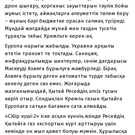
дрон шығару, қорғаныс зауыттарын тәулік бойы
жұмыс істету, аймақтарға әлеуметтік төлем беру
– мұның бәрі бюджетке орасан салмақ түсіреді.
Мұндай жағдайда мұнай мен газдан түсетін
тұрақты табыс Кремльге керек-ақ.
Еуропа нарығы жабылды. Украина арқылы
өтетін транзит те тоқтады. Санкция,
инфрақұрылымды шектеулер, сенім дағдарысы
Мәскеуді Азияға бұрылуға мәжбүрледі. Бірақ
Азияға бұрылу деген автоматты түрде табысқа
кенелу деген сөз емес. Жоғарыда
жазғанымыздай, Қытай Ресейдің әлсіз тұсын
көріп отыр. Сондықтан Кремль газын Қытайға
Еуропаға сатқан бағамен сата алмайды.
«Сібір күші-2» іске асқан күннің өзінде Ресейдің
Қытайға газ экспортын күрт арттыруы үшін
кемінде он жыл қажет болуы мүмкін. Құрылысқа