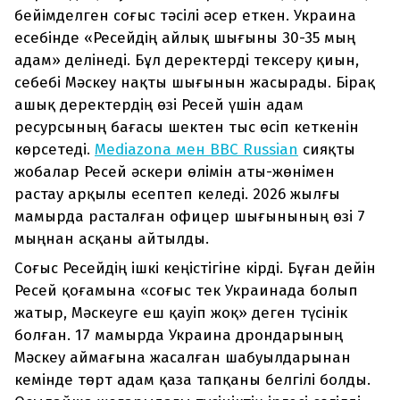
бейімделген соғыс тәсілі әсер еткен. Украина
есебінде «Ресейдің айлық шығыны 30-35 мың
адам» делінеді. Бұл деректерді тексеру қиын,
себебі Мәскеу нақты шығынын жасырады. Бірақ
ашық деректердің өзі Ресей үшін адам
ресурсының бағасы шектен тыс өсіп кеткенін
көрсетеді.
Mediazona мен BBC Russian
сияқты
жобалар Ресей әскери өлімін аты-жөнімен
растау арқылы есептеп келеді. 2026 жылғы
мамырда расталған офицер шығынының өзі 7
мыңнан асқаны айтылды.
Соғыс Ресейдің ішкі кеңістігіне кірді. Бұған дейін
Ресей қоғамына «соғыс тек Украинада болып
жатыр, Мәскеуге еш қауіп жоқ» деген түсінік
болған. 17 мамырда Украина дрондарының
Мәскеу аймағына жасалған шабуылдарынан
кемінде төрт адам қаза тапқаны белгілі болды.