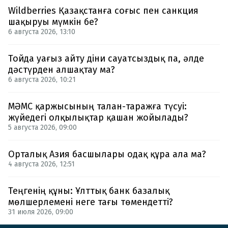
Wildberries Қазақстанға соғыс пен санкция
шақыруы мүмкін бе?
6 августа 2026, 13:10
Тойда уағыз айту діни сауатсыздық па, әлде
дәстүрден алшақтау ма?
6 августа 2026, 10:21
МӘМС қаржысының талан-таражға түсуі:
жүйедегі олқылықтар қашан жойылады?
5 августа 2026, 09:00
Орталық Азия басшылары одақ құра ала ма?
4 августа 2026, 12:51
Теңгенің құны: Ұлттық банк базалық
мөлшерлемені неге тағы төмендетті?
31 июля 2026, 09:00