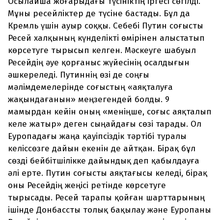
Осылайша жоғарыдағы түсініктің іргесі сөгілді.
Мұны ресейліктер де түсіне бастады. Бұл да
Кремль үшін ауыр соққы. Себебі Путин соғысты
Ресей халқының күнделікті өмірінен алыстатып
көрсетуге тырысып келген. Мәскеуге шабуыл
Ресейдің әуе қорғаныс жүйесінің осалдығын
әшкереледі. Путиннің өзі де соңғы
мәлімдемелерінде соғыстың «аяқталуға
жақындағанын» меңзегендей болды. 9
мамырдан кейін оның «меніңше, соғыс аяқталып
келе жатыр» деген сыңайдағы сөзі тарады. Ол
Еуропадағы жаңа қауіпсіздік тәртібі туралы
келіссөзге дайын екенін де айтқан. Бірақ бұл
сөзді бейбітшілікке дайындық деп қабылдауға
әлі ерте. Путин соғысты аяқтағысы келеді, бірақ
оны Ресейдің жеңісі ретінде көрсетуге
тырысады. Ресей тарапы қойған шарттарының
ішінде Донбассты толық бақылау және Еуропаны