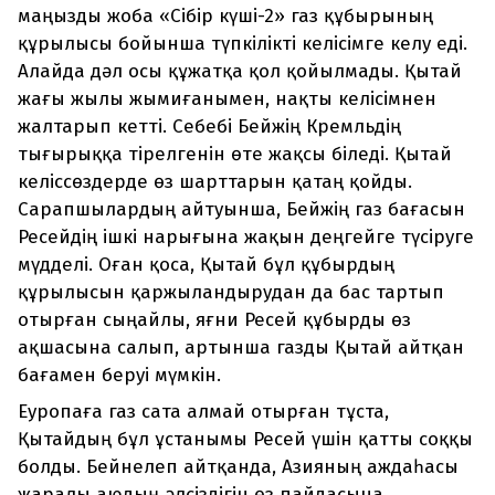
маңызды жоба «Сібір күші-2» газ құбырының
құрылысы бойынша түпкілікті келісімге келу еді.
Алайда дәл осы құжатқа қол қойылмады. Қытай
жағы жылы жымиғанымен, нақты келісімнен
жалтарып кетті. Себебі Бейжің Кремльдің
тығырыққа тірелгенін өте жақсы біледі. Қытай
келіссөздерде өз шарттарын қатаң қойды.
Сарапшылардың айтуынша, Бейжің газ бағасын
Ресейдің ішкі нарығына жақын деңгейге түсіруге
мүдделі. Оған қоса, Қытай бұл құбырдың
құрылысын қаржыландырудан да бас тартып
отырған сыңайлы, яғни Ресей құбырды өз
ақшасына салып, артынша газды Қытай айтқан
бағамен беруі мүмкін.
Еуропаға газ сата алмай отырған тұста,
Қытайдың бұл ұстанымы Ресей үшін қатты соққы
болды. Бейнелеп айтқанда, Азияның аждаһасы
жаралы аюдың әлсіздігін өз пайдасына