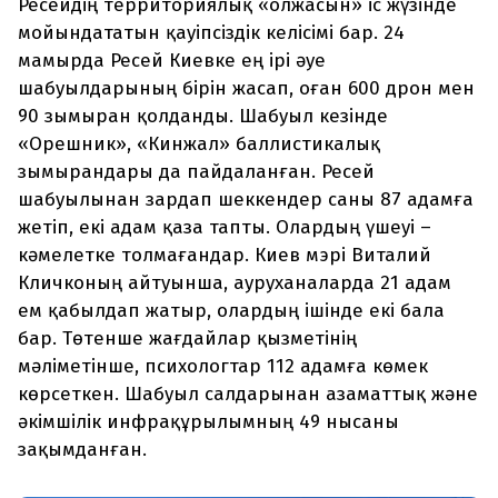
Ресейдің территориялық «олжасын» іс жүзінде
мойындататын қауіпсіздік келісімі бар. 24
мамырда Ресей Киевке ең ірі әуе
шабуылдарының бірін жасап, оған 600 дрон мен
90 зымыран қолданды. Шабуыл кезінде
«Орешник», «Кинжал» баллистикалық
зымырандары да пайдаланған. Ресей
шабуылынан зардап шеккендер саны 87 адамға
жетіп, екі адам қаза тапты. Олардың үшеуі –
кәмелетке толмағандар. Киев мэрі Виталий
Кличконың айтуынша, ауруханаларда 21 адам
ем қабылдап жатыр, олардың ішінде екі бала
бар. Төтенше жағдайлар қызметінің
мәліметінше, психологтар 112 адамға көмек
көрсеткен. Шабуыл салдарынан азаматтық және
әкімшілік инфрақұрылымның 49 нысаны
зақымданған.