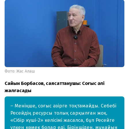
Фото: Жас Алаш
Сайын Борбасов, саясаттанушы:
Соғыс әлі
жалғасады
– Меніңше, соғыс әзірге тоқтамайды. Себебі
Ресейдің ресурсы толық сарқылған жоқ.
«Сібір күші-2» келісімі жасалса, бұл Ресейге
үлкен көмек болар еді. Біріншіден, мұнайын