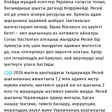
Алайда мұндай есептер Украина соғыста толық
басымдыққа шықты дегенді білдірмейді. Ресей
әлі де үлкен әскери ресурсқа ие. Кремль адам
шығынына қарамай шабуыл тактикасын
жалғастырып келеді. Бірақ Мәскеуге ең қауіпті
белгі – көп шығынның аз нәтижеге айналуы.
Соғыс басталған алғашқы жылдары Ресей бір
аумақты алу үшін мыңдаған адамын жоғалтса
да, оны «ілгерілеу» деп көрсете алатын. Қазір
сол ілгерілеудің өзі баяулап, кей жерлерде кері
шегінуге ұласа бастады.
CSIS
2026 жылғы қаңтардағы талдауында Ресей
шығынының жиынтығы 1,2 млн адамға жетуі
мүмкін екенін, көктемге қарай екі ел шығыны 2
млн-ға жақындауы ықтимал екенін жазды. Ресей
шығыны Украинадан едәуір жоғары, бұған
нашар тактика, тиімсіз басқару, коррупция,
моральдық ахуал және Украинаның қорғанысқа