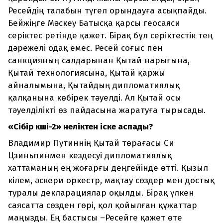
Ресейдің талабын түгел орындауға асықпайды.
Бейжіңге Мәскеу Батысқа қарсы геосаяси
серіктес ретінде қажет. Бірақ бұл серіктестік тең
дәрежелі одақ емес. Ресей соғыс пен
санкцияның салдарынан Қытай нарығына,
Қытай технологиясына, Қытай қаржы
айналымына, Қытайдың дипломатиялық
қалқанына көбірек тәуелді. Ал Қытай осы
тәуелділікті өз пайдасына жаратуға тырысады.
«Сібір күші-2» неліктен іске аспады?
Владимир Путиннің Қытай төрағасы Си
Цзиньпинмен кездесуі дипломатиялық
хаттаманың ең жоғарғы деңгейінде өтті. Қызыл
кілем, әскери оркестр, мақтау сөздер мен достық
туралы декларациялар оқылды. Бірақ үлкен
саясатта сөзден гөрі, қол қойылған құжаттар
маңызды. Ең бастысы –Ресейге қажет өте