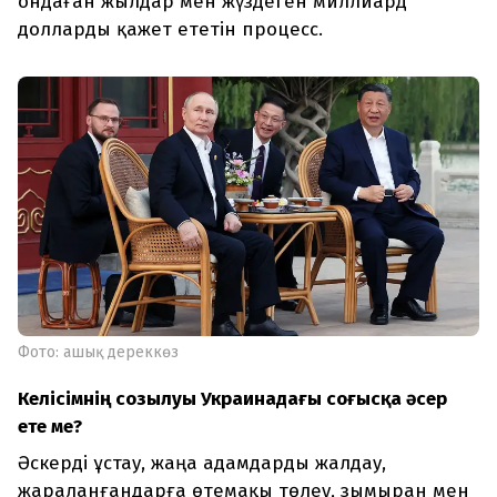
ондаған жылдар мен жүздеген миллиард
долларды қажет ететін процесс.
Фото: ашық дереккөз
Келісімнің созылуы Украинадағы соғысқа әсер
ете ме?
Әскерді ұстау, жаңа адамдарды жалдау,
жараланғандарға өтемақы төлеу, зымыран мен