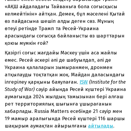
«АҚШ айдаладағы Тайваньға бола соғысқысы
келмейтінін» айтқан. Демек, бұл мәселені Қытай
өз пайдасына шешіп алды деген сөз. Мұның
өтеуі ретінде Трамп та Ресей-Украина
арасындағы соғысқа байланысты өз шарттарын
қоюы мүмкін ғой?
Қазіргі соғыс жағдайы Мәскеу үшін аса жайлы
емес. Ресей әскері әлі де шабуылдап, әлі де
Украина қалаларын зымыранмен, дронмен
атқылауды тоқтатқан жоқ. Майдан даласындағы
ілгерілеу қарқыны баяулаған.
ISW
(Institute for the
Study of War)
сәуір айында Ресей күштері Украина
аумағында 2024 жылдың тамызынан бері алғаш
рет территориялық шығынға ұшырағанын
хабарлады. Russia Matters есебінде 21 сәуір мен
19 мамыр аралығында Ресей күштері 116 шаршы
шақырым аумақтан айырылғаны
айтылады
.