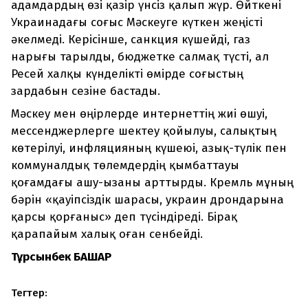
адамдардың өзі қазір үнсіз қалып жүр. Өйткені
Украинадағы соғыс Мәскеуге күткен жеңісті
әкелмеді. Керісінше, санкция күшейді, газ
нарығы тарылды, бюджетке салмақ түсті, ал
Ресей халқы күнделікті өмірде соғыстың
зардабын сезіне бастады.
Мәскеу мен өңірлерде интернеттің жиі өшуі,
мессенджерлерге шектеу қойылуы, салықтың
көтерілуі, инфляцияның күшеюі, азық-түлік пен
коммуналдық төлемдердің қымбаттауы
қоғамдағы ашу-ызаны арттырды. Кремль мұның
бәрін «қауіпсіздік шарасы, украин дрондарына
қарсы қорғаныс» деп түсіндіреді. Бірақ
қарапайым халық оған сенбейді.
Тұрсынбек БАШАР
Тегтер: