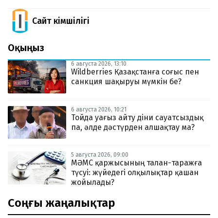
Сайт Әкімшілігі
Оқыңыз
6 августа 2026, 13:10
Wildberries Қазақстанға соғыс пен
санкция шақыруы мүмкін бе?
6 августа 2026, 10:21
Тойда уағыз айту діни сауатсыздық
па, әлде дәстүрден алшақтау ма?
5 августа 2026, 09:00
МӘМС қаржысының талан-таражға
түсуі: жүйедегі олқылықтар қашан
жойылады?
Соңғы жаңалықтар