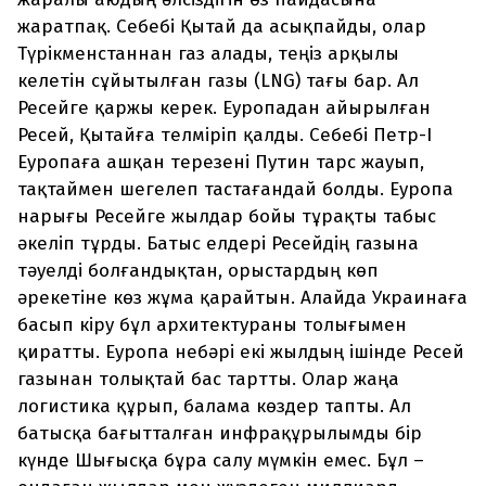
жаратпақ. Себебі Қытай да асықпайды, олар
Түрікменстаннан газ алады, теңіз арқылы
келетін сұйытылған газы (LNG) тағы бар. Ал
Ресейге қаржы керек. Еуропадан айырылған
Ресей, Қытайға телміріп қалды. Себебі Петр-І
Еуропаға ашқан терезені Путин тарс жауып,
тақтаймен шегелеп тастағандай болды. Еуропа
нарығы Ресейге жылдар бойы тұрақты табыс
әкеліп тұрды. Батыс елдері Ресейдің газына
тәуелді болғандықтан, орыстардың көп
әрекетіне көз жұма қарайтын. Алайда Украинаға
басып кіру бұл архитектураны толығымен
қиратты. Еуропа небәрі екі жылдың ішінде Ресей
газынан толықтай бас тартты. Олар жаңа
логистика құрып, балама көздер тапты. Ал
батысқа бағытталған инфрақұрылымды бір
күнде Шығысқа бұра салу мүмкін емес. Бұл –