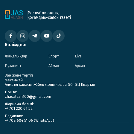
Республикалық
қоғамдық-саяси газеті
Бөлімдер:
Жаңалықтар
Спорт
Live
Руханият
Аймақ
Архив
Заң және тәртіп
Мекенжай:
Алматы қаласы. Жібек жолы көшесі 50. БЦ Квартал
Пошта:
zhasalash100@gmail.com
Жарнама бөлімі:
+7 701 220 64 52
Редакция:
+7 708 604 51 06 (WhatsApp)