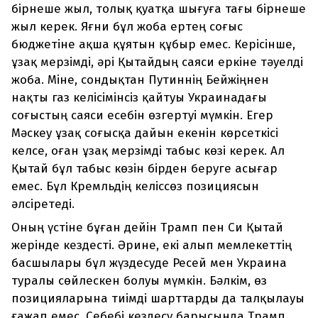
бірнеше жыл, толық қуатқа шығуға тағы бірнеше
жыл керек. Яғни бұл жоба ертең соғыс
бюджетіне ақша құятын құбыр емес. Керісінше,
ұзақ мерзімді, әрі Қытайдың саяси еркіне тәуелді
жоба. Міне, сондықтан Путиннің Бейжіңнен
нақты газ келісімінсіз қайтуы Украинадағы
соғыстың саяси есебін өзгертуі мүмкін. Егер
Мәскеу ұзақ соғысқа дайын екенін көрсеткісі
келсе, оған ұзақ мерзімді табыс көзі керек. Ал
Қытай бұл табыс көзін бірден беруге асығар
емес. Бұл Кремльдің келіссөз позициясын
әлсіретеді.
Оның үстіне бұған дейін Трамп пен Си Қытай
жерінде кездесті. Әрине, екі алып мемлекеттің
басшылары бұл жүздесуде Ресей мен Украина
туралы сөйлескен болуы мүмкін. Бәлкім, өз
позицияларына тиімді шарттарды да талқылауы
ғажап емес. Себебі кездесу барысында Трамп