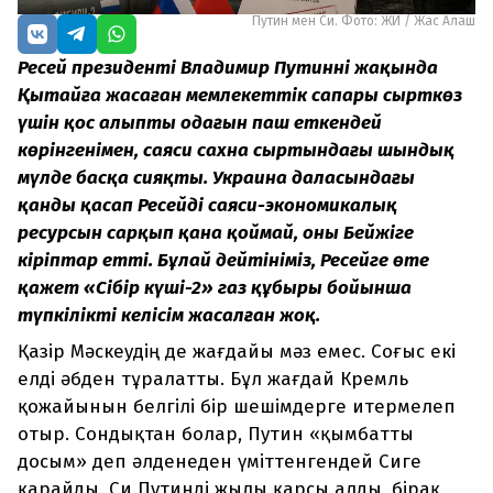
Путин мен Си. Фото: ЖИ / Жас Алаш
Ресей президенті Владимир Путиннің жақында
Қытайға жасаған мемлекеттік сапары сырткөз
үшін қос алыптың одағын паш еткендей
көрінгенімен, саяси сахна сыртындағы шындық
мүлде басқа сияқты. Украина даласындағы
қанды қасап Ресейдің саяси-экономикалық
ресурсын сарқып қана қоймай, оны Бейжіңге
кіріптар етті. Бұлай дейтініміз, Ресейге өте
қажет «Сібір күші-2» газ құбыры бойынша
түпкілікті келісім жасалған жоқ.
Қазір Мәскеудің де жағдайы мәз емес. Соғыс екі
елді әбден тұралатты. Бұл жағдай Кремль
қожайынын белгілі бір шешімдерге итермелеп
отыр. Сондықтан болар, Путин «қымбатты
досым» деп әлденеден үміттенгендей Сиге
қарайды. Си Путинді жылы қарсы алды, бірақ