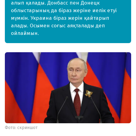
алып қалады. Донбасс пен Донецк
облыстарының да біраз жеріне иелік етуі
мүмкін. Украина біраз жерін қайтарып
алады. Осымен соғыс аяқталады деп
ойлаймын.
Фото: скриншот