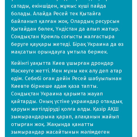
сатады, екіншіден, жұмыс күші пайда
болады. Алайда Ресей тек Қытайға
байланып қалған жоқ. Олардың ресурсын
Қытайдан бөлек, Үндістан да алып жатыр.
Сондықтан Кремль соғысты жалғастыра
беруге қауқары жетеді. Бірақ Украина да өз
мақсатын орындауға ұмтыла бермек.
Кейінгі уақытта Киев ұшырған дрондар
Мәскеуге жетті. Мен мұны кек алу деп атар
едім. Себебі оған дейін Ресей шабуылынан
Киевте бірнеше адам қаза тапты.
Сондықтан Украина қарымта жауап
қайтарды. Оның үстіне украиндар отандық
қаруын жетілдіруді қолға алды. Қазір АҚШ
зымырандарына қарап, алақанын жайып
отырған жоқ. Жақында қанатты
зымырандар жасайтынын мәлімдеген