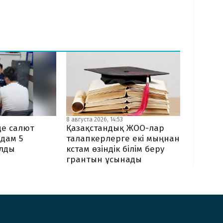
8 августа 2026, 14:53
Қазақстандық ЖОО-лар
де салют
талапкерлерге екі мыңнан
адам 5
кстам өзіндік білім беру
алды
грантын ұсынады