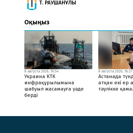
Т. РАУШАНҰЛЫ
Оқыңыз
8 августа 2026, 16:54
8 августа 2026, 16:27
Украина КТК
Астанада түн
инфрақұрылымына
атқан екі ер 
шабуыл жасамауға уәде
тәулікке қам
берді