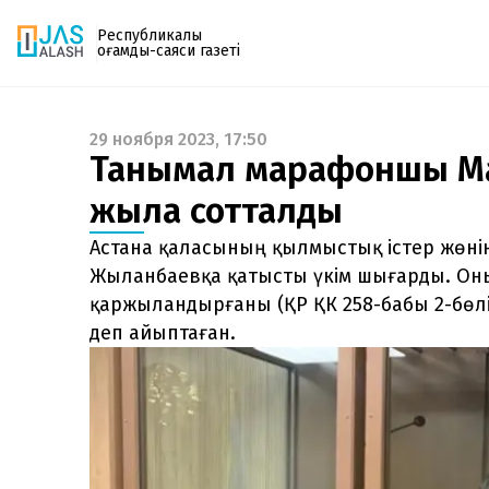
Республикалық
қоғамдық-саяси газеті
29 ноября 2023, 17:50
Газетке жазылу
Танымал марафоншы М
PDF форматтағы газетті ай сайын электронды
жылға сотталды
поштаңызға алып отырыңыз. Жаңа нөмір
шыққан сәтте сізге бірден жіберіледі. Тек email
Астана қаласының қылмыстық істер жөні
енгізіңіз, біз қалғанын өзіміз жібереміз.
Жыланбаевқа қатысты үкім шығарды. Он
қаржыландырғаны (ҚР ҚК 258-бабы 2-бөлі
деп айыптаған.