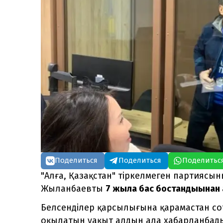
Поделиться
Поделиться
Поделитьс
"Алға, Қазақстан" тіркелмеген партиясын
Жыланбаевты
7 жылға бас бостандығынан
Белсенділер қарсылығына қарамастан со
оқылатын уақыт алдын ала хабарланбады.