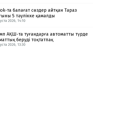
Tok-та балағат сөздер айтқан Тараз
ғыны 5 тәулікке қамалды
уста 2026, 14:10
мп АҚШ-та туғандарға автоматты түрде
маттық беруді тоқтатпақ
уста 2026, 13:30