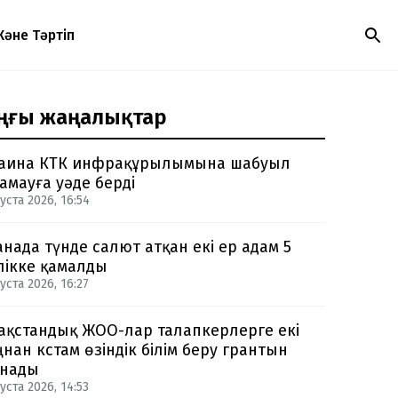
Және Тәртіп
ңғы жаңалықтар
аина КТК инфрақұрылымына шабуыл
амауға уәде берді
уста 2026, 16:54
анада түнде салют атқан екі ер адам 5
лікке қамалды
уста 2026, 16:27
ақстандық ЖОО-лар талапкерлерге екі
нан кстам өзіндік білім беру грантын
нады
уста 2026, 14:53