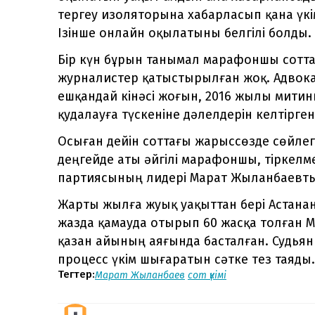
тергеу изоляторына хабарласып қана үкі
Ізінше онлайн оқылатыны белгілі болды.
Бір күн бұрын танымал марафоншы сотта 
журналистер қатыстырылған жоқ. Адвок
ешқандай кінәсі жоғын, 2016 жылы митинг
қудалауға түскеніне дәлелдерін келтірген
Осыған дейін соттағы жарыссөзде сөйле
деңгейде аты әйгілі марафоншы, тіркелм
партиясының лидері Марат Жыланбаевты 
Жарты жылға жуық уақыттан бері Астана
жазда қамауда отырып 60 жасқа толған 
қазан айының аяғында басталған. Судья
процесс үкім шығаратын сәтке тез таяды.
Тегтер:
Марат Жыланбаев
сот үкімі