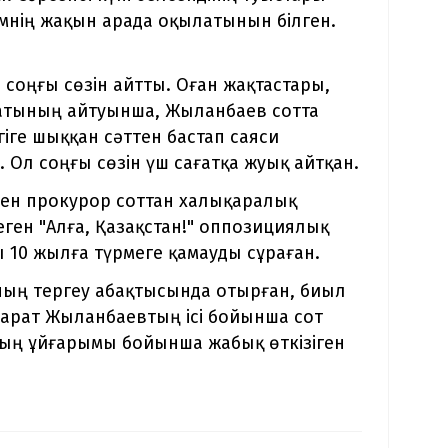
мнің жақын арада оқылатынын білген.
соңғы сөзін айтты. Оған жақтастары,
атының айтуынша, Жыланбаев сотта
іге шыққан сәттен бастап саяси
. Ол соңғы сөзін үш сағатқа жуық айтқан.
ген прокурор соттан халықаралық
еген "Алға, Қазақстан!" оппозициялық
10 жылға түрмеге қамауды сұраған.
ның тергеу абақтысында отырған, биыл
Марат Жыланбаевтың ісі бойынша сот
ның ұйғарымы бойынша жабық өткізіген