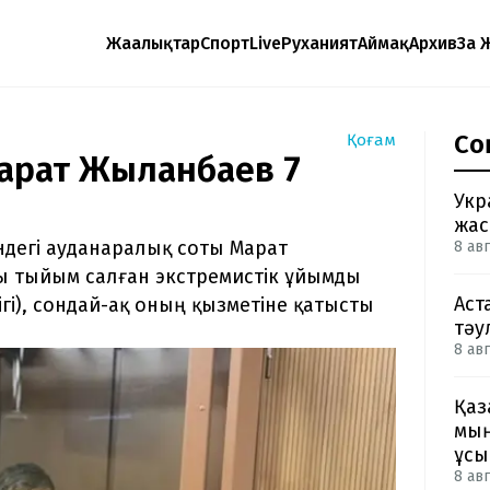
Жаңалықтар
Спорт
Live
Руханият
Аймақ
Архив
Заң 
Со
Қоғам
арат Жыланбаев 7
Укр
жас
ндегі ауданаралық соты Марат
8 авг
ы тыйым салған экстремистік ұйымды
Аст
гі), сондай-ақ оның қызметіне қатысты
тәу
8 авг
Қаз
мың
ұсы
8 авг