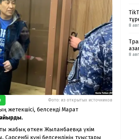
Tik
тұр
8 авг
Тра
аза
8 авг
я
Фото: из открытых источников
ың жетекшісі, белсенді Марат
 айырды.
ты жабық өткен Жыланбаевқа үкім
 Сәрсенбі күні белсендінің туыстары