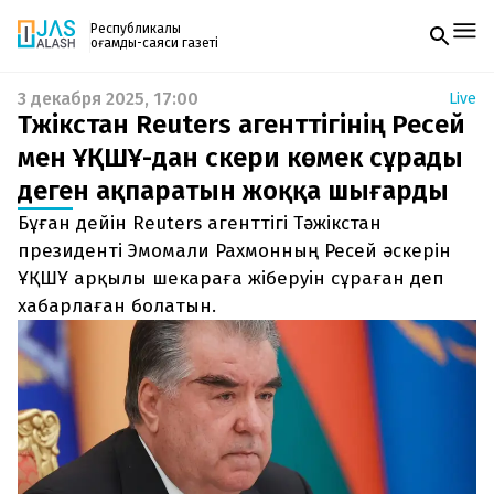
Республикалық
қоғамдық-саяси газеті
3 декабря 2025, 17:00
Live
Жаңалықтар
Тәжікстан Reuters агенттігінің Ресей
Спорт
Газетке жазылу
Live
мен ҰҚШҰ-дан әскери көмек сұрады
PDF форматтағы газетті ай сайын электронды
Руханият
деген ақпаратын жоққа шығарды
поштаңызға алып отырыңыз. Жаңа нөмір
Аймақ
шыққан сәтте сізге бірден жіберіледі. Тек email
Архив
Бұған дейін Reuters агенттігі Тәжікстан
енгізіңіз, біз қалғанын өзіміз жібереміз.
Заң және тәртіп
президенті Эмомали Рахмонның Ресей әскерін
ҰҚШҰ арқылы шекараға жіберуін сұраған деп
Редакциямен байланыс
хабарлаған болатын.
+7 708 604 51 06
Жарнама бөлімі
+7 701 220 64 52
Пошта
zhasalash100@gmail.com