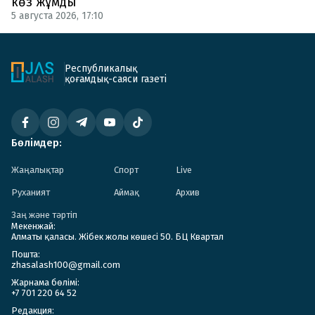
көз жұмды
5 августа 2026, 17:10
Республикалық
қоғамдық-саяси газеті
Бөлімдер:
Жаңалықтар
Спорт
Live
Руханият
Аймақ
Архив
Заң және тәртіп
Мекенжай:
Алматы қаласы. Жібек жолы көшесі 50. БЦ Квартал
Пошта:
zhasalash100@gmail.com
Жарнама бөлімі:
+7 701 220 64 52
Редакция: