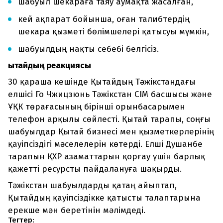
шабуыл шекараға таяу аумақта жасалған,
кей ақпарат бойынша, оған талибтердің
шекара қызметі бөлімшелері қатысуы мүмкін,
шабуылдың нақты себебі белгісіз.
Қытайдың реакциясы
30 қараша кешінде Қытайдың Тәжікстандағы
елшісі Го Чжицзюнь Тәжікстан СІМ басшысы және
ҰҚК төрағасының бірінші орынбасарымен
телефон арқылы сөйлесті. Қытай тарапы, соңғы
шабуылдар Қытай бизнесі мен қызметкерлерінің
қауіпсіздігі мәселелерін көтерді. Елші Душанбе
тарапын ҚХР азаматтарын қорғау үшін барлық
қажетті ресурсты пайдалануға шақырды.
Тәжікстан шабуылдарды қатаң айыптап,
Қытайдың қауіпсіздікке қатысты талаптарына
ерекше мән беретінін мәлімдеді.
Тегтер: