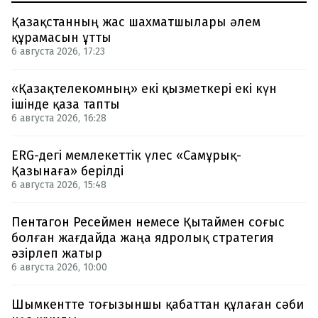
Қазақстанның жас шахматшылары әлем
құрамасын ұтты
6 августа 2026, 17:23
«Қазақтелекомның» екі қызметкері екі күн
ішінде қаза тапты
6 августа 2026, 16:28
ERG-дегі мемлекеттік үлес «Самұрық-
Қазынаға» берілді
6 августа 2026, 15:48
Пентагон Ресеймен немесе Қытаймен соғыс
болған жағдайда жаңа ядролық стратегия
әзірлеп жатыр
6 августа 2026, 10:00
Шымкентте тоғызыншы қабаттан құлаған сәби