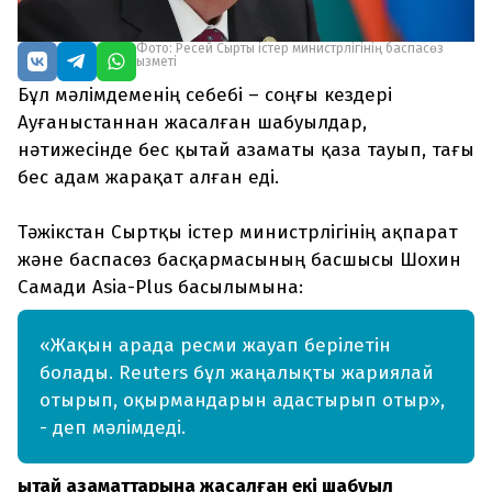
Фото: Ресей Сыртқы істер министрлігінің баспасөз
қызметі
Бұл мәлімдеменің себебі – соңғы кездері
Ауғаныстаннан жасалған шабуылдар,
нәтижесінде бес қытай азаматы қаза тауып, тағы
бес адам жарақат алған еді.
Тәжікстан Сыртқы істер министрлігінің ақпарат
және баспасөз басқармасының басшысы Шохин
Самади Asia-Plus басылымына:
«Жақын арада ресми жауап берілетін
болады. Reuters бұл жаңалықты жариялай
отырып, оқырмандарын адастырып отыр»,
- деп мәлімдеді.
Қытай азаматтарына жасалған екі шабуыл