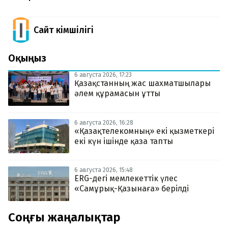
Сайт Әкімшілігі
Оқыңыз
6 августа 2026, 17:23
Қазақстанның жас шахматшылары
әлем құрамасын ұтты
6 августа 2026, 16:28
«Қазақтелекомның» екі қызметкері
екі күн ішінде қаза тапты
6 августа 2026, 15:48
ERG-дегі мемлекеттік үлес
«Самұрық-Қазынаға» берілді
Соңғы жаңалықтар