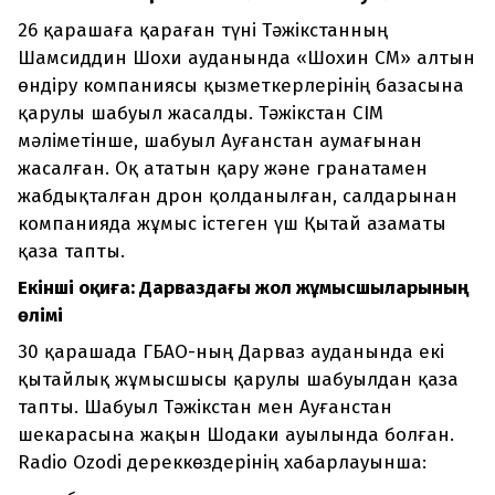
26 қарашаға қараған түні Тәжікстанның
Шамсиддин Шохи ауданында «Шохин СМ» алтын
өндіру компаниясы қызметкерлерінің базасына
қарулы шабуыл жасалды. Тәжікстан СІМ
мәліметінше, шабуыл Ауғанстан аумағынан
жасалған. Оқ ататын қару және гранатамен
жабдықталған дрон қолданылған, салдарынан
компанияда жұмыс істеген үш Қытай азаматы
қаза тапты.
Екінші оқиға: Дарваздағы жол жұмысшыларының
өлімі
30 қарашада ГБАО-ның Дарваз ауданында екі
қытайлық жұмысшысы қарулы шабуылдан қаза
тапты. Шабуыл Тәжікстан мен Ауғанстан
шекарасына жақын Шодаки ауылында болған.
Radio Ozodi дереккөздерінің хабарлауынша: