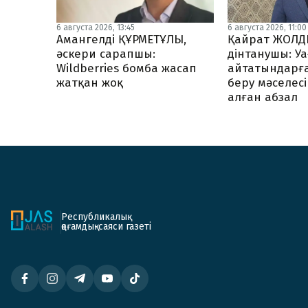
6 августа 2026, 11:00
6 августа 2026, 13:45
Қайрат ЖОЛД
Амангелді ҚҰРМЕТҰЛЫ,
дінтанушы: У
әскери сарапшы:
айтатындарғ
Wildberries бомба жасап
беру мәселесі
жатқан жоқ
алған абзал
Республикалық
қоғамдық-саяси газеті