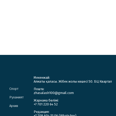
Мекенжай:
Алматы қаласы. Жібек жолы көшесі 50. БЦ Квартал
Спорт
Пошта:
zhasalash100@gmail.com
Руханият
Жарнама бөлімі:
+7 701 220 64 52
Архив
Редакция:
+7 708 604 51 06 (WhatsApp)