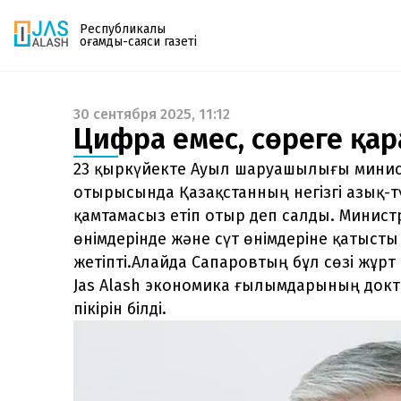
Республикалық
қоғамдық-саяси газеті
30 сентября 2025, 11:12
Газетке жазылу
Цифрға емес, сөреге қар
PDF форматтағы газетті ай сайын электронды
поштаңызға алып отырыңыз. Жаңа нөмір
23 қыркүйекте Ауыл шаруашылығы минист
шыққан сәтте сізге бірден жіберіледі. Тек email
отырысында Қазақстанның негізгі азық-т
енгізіңіз, біз қалғанын өзіміз жібереміз.
қамтамасыз етіп отыр деп салды. Минис
өнімдерінде және сүт өнімдеріне қатысты 
жетіпті.Алайда Сапаровтың бұл сөзі жұр
Jas Alash экономика ғылымдарының док
пікірін білді.