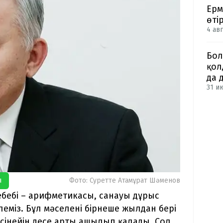
Ерм
өті
4 авг
Бол
қол
да 
31 и
я
Фото: Суретте Атамұрат Шәменов
ебебі – арифметикасы, санауы дұрыс
елеміз. Бұл мәселені бірнеше жылдан бері
 Түсінейін десе арты ашылып қалады. Сол