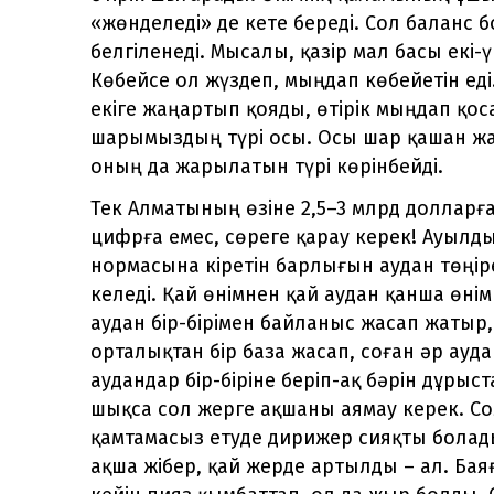
«жөнделеді» де кете береді. Сол баланс б
белгіленеді. Мысалы, қазір мал басы екі-
Көбейсе ол жүздеп, мыңдап көбейетін еді
екіге жаңартып қояды, өтірік мыңдап қос
шарымыздың түрі осы. Осы шар қашан жа
оның да жарылатын түрі көрінбейді.
Тек Алматының өзіне 2,5–3 млрд долларға
цифрға емес, сөреге қарау керек! Ауылды
нормасына кіретін барлығын аудан төңіре
келеді. Қай өнімнен қай аудан қанша өнім
аудан бір-бірімен байланыс жасап жатыр
орталықтан бір база жасап, соған әр ауда
аудандар бір-біріне беріп-ақ бәрін дұрыс
шықса сол жерге ақшаны аямау керек. Сол
қамтамасыз етуде дирижер сияқты болад
ақша жібер, қай жерде артылды – ал. Ба