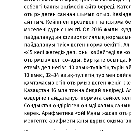
себепті баяғы әңгімесін айта береді. Қате
отыр» деген саннан шығып отыр. Кезінде 
айттым. Кейіннен президент тапсырма бе
мәселені дұрыс шешті. Ол 2016 жылы күзд
пайдаланудың физиологиялық нормасын» б
пайдалануы тиіс» деген норма бекітті. Ал
«45 келі жетеді» деп, оны көбейтеді де «о
отырмыз» деп соғады. Бар қате осында. Қ
етеміз деп негізгі 10 азық-түліктің түрін 
10 емес, 32–34 азық-түліктің түрімен сөйл
қамтамасыз етіп отырмыз деген жеңіл-желп
Қазақстан 16 млн тонна бидай өндіреді. 
өздеріне пайдалануы нормаға сәйкес кел
Сондықтан өндірілген өнімді халық санын
керек. Арифметика ғой! Мұны жасап от
мектепте арифметиканы дұрыс оқымағанд