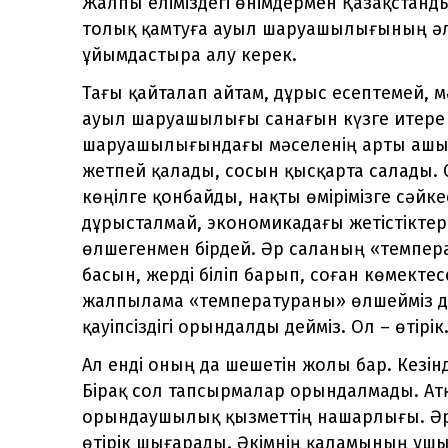
Жалпы еліміздегі өнімдермен Қазақстанд
толық қамтуға ауыл шаруашылығының әлеу
ұйымдастыра алу керек.
Тағы қайталап айтам, дұрыс есептемей, 
ауыл шаруашылығы санағын күзге итере с
шаруашылығындағы мәселенің арты ашыл
жетпей қалады, сосын қысқарта салады. С
көңілге қонбайды, нақты өмірімізге сәйк
дұрысталмай, экономикадағы жетістіктер
өлшегенмен бірдей. Әр саланың «темпер
басын, жерді біліп барып, соған көмектес
жалпылама «температураны» өлшейміз де,
қауіпсіздігі орындалды дейміз. Ол – өтірік
Ал енді оның да шешетін жолы бар. Кезін
Бірақ сол тапсырмалар орындалмады. Атқ
орындаушылық қызметтің нашарлығы. Әр
өтірік шығарады. Әкімнің қаламының ұшы