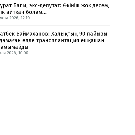
ұрат Бапи, экс-депутат: Өкініш жоқ десем,
рік айтқан болам...
уста 2026, 12:10
атбек Баймаханов: Халықтың 90 пайызы
дамаған елде трансплантация ешқашан
дамымайды
юля 2026, 10:00