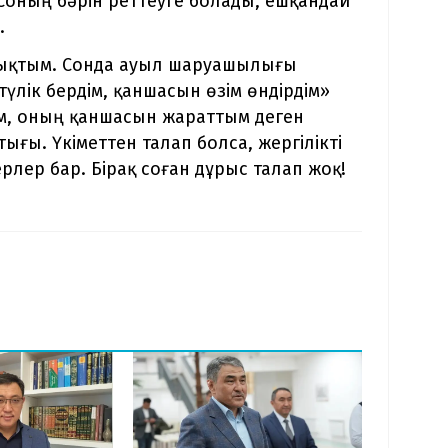
 Соның бәрін реттеуге болады, ешқандай
.
 шықтым. Сонда ауыл шаруашылығы
түлік бердім, қаншасын өзім өндірдім»
ым, оның қаншасын жараттым деген
ығы. Үкіметтен талап болса, жергілікті
лер бар. Бірақ соған дұрыс талап жоқ!