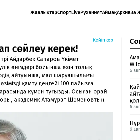
Жаңалықтар
Спорт
Live
Руханият
Аймақ
Архив
Заң 
Со
Кейіпкер
ап сөйлеу керек!
Ама
рі Айдарбек Сапаров Үкімет
Wil
үлік өнімдері бойынша өзін толық
6 авг
трдің айтуынша, мал шаруашылығы
өзімізді қамту деңгейі 100 пайызға
Қай
т арасында күмән туғызды. Осыған орай
айт
торы, академик Атамұрат Шәменовтың
қол
6 авг
Нұр
6 авг