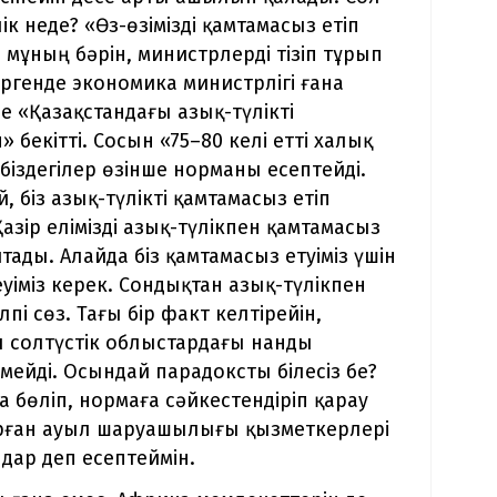
лік неде? «Өз-өзімізді қамтамасыз етіп
мұның бәрін, министрлерді тізіп тұрып
ргенде экономика министрлігі ғана
е «Қазақстандағы азық-түлікті
екітті. Сосын «75–80 келі етті халық
 біздегілер өзінше норманы есептейді.
й, біз азық-түлікті қамтамасыз етіп
азір елімізді азық-түлікпен қамтамасыз
айтады. Алайда біз қамтамасыз етуіміз үшін
еуіміз керек. Сондықтан азық-түлікпен
і сөз. Тағы бір факт келтірейін,
Ал солтүстік облыстардағы нанды
мейді. Осындай парадоксты білесіз бе?
а бөліп, нормаға сәйкестендіріп қарау
ырған ауыл шаруашылығы қызметкерлері
ар деп есептеймін.