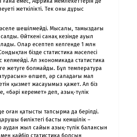
ы ғана емес, Африка мемлекеттерін де
еті жеткілікті. Тек оны дұрыс
мәселе шешілмейді. Мысалы, тамыздағы
алды. Өйткені санақ кезінде ауыл
ады. Олар есептеп келгенде 1 млн
ондықтан бізде статистика мәселесі
ес келмейді. Ал экономикада статистика
ге жетуге болмайды. Бұл температура
атурасын» өлшеп, әр саладағы мал
етін қызмет жасауымыз қажет. Ал біз
 «бәрі керемет» деп, азық-түлік
.
де оған қатысты тапсырма да берілді.
арушы биліктегі басты кемшілік –
 аудан жыл сайын азық-түлік балансын
мен қайбір статистика болсын