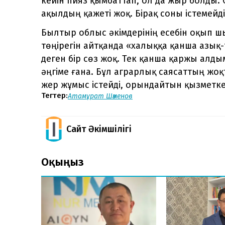
кейін пияз қымбаттап, ол да жыр болды.
ақылдың қажеті жоқ. Бірақ соны істемейді
Былтыр облыс әкімдерінің есебін оқып
төңірегін айтқанда «халыққа қанша азық-
деген бір сөз жоқ. Тек қанша қаржы алд
әңгіме ғана. Бұл аграрлық саясаттың жоқт
жер жұмыс істейді, орындайтын қызметкер
Тегтер:
Атамұрат Шәменов
Сайт Әкімшілігі
Оқыңыз