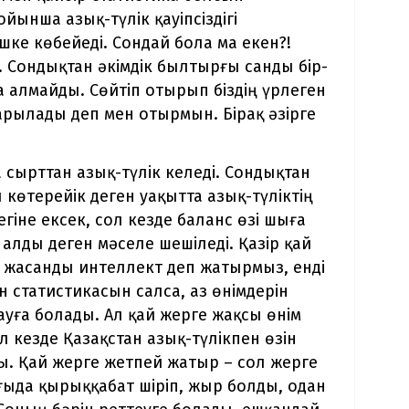
ойынша азық-түлік қауіпсіздігі
үшке көбейеді. Сондай бола ма екен?!
. Сондықтан әкімдік былтырғы санды бір-
а алмайды. Сөйтіп отырып біздің үрлеген
рылады деп мен отырмын. Бірақ әзірге
 сырттан азық-түлік келеді. Сондықтан
 көтерейік деген уақытта азық-түліктің
гіне ексек, сол кезде баланс өзі шыға
 алды деген мәселе шешіледі. Қазір қай
, жасанды интеллект деп жатырмыз, енді
н статистикасын салса, аз өнімдерін
тауға болады. Ал қай жерге жақсы өнім
 кезде Қазақстан азық-түлікпен өзін
ы. Қай жерге жетпей жатыр – сол жерге
яғыда қырыққабат шіріп, жыр болды, одан