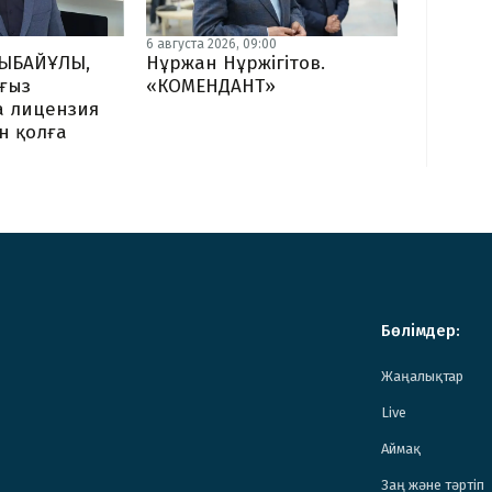
6 августа 2026, 09:00
ЫБАЙҰЛЫ,
Нұржан Нұржігітов.
ағыз
«КОМЕНДАНТ»
а лицензия
н қолға
Бөлімдер:
Жаңалықтар
Live
Аймақ
Заң және тәртіп