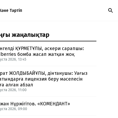
Және Тәртіп
ңғы жаңалықтар
нгелді ҚҰРМЕТҰЛЫ, әскери сарапшы:
dberries бомба жасап жатқан жоқ
уста 2026, 13:45
рат ЖОЛДЫБАЙҰЛЫ, дінтанушы: Уағыз
атындарға лицензия беру мәселесін
ға алған абзал
уста 2026, 11:00
жан Нұржігітов. «КОМЕНДАНТ»
уста 2026, 09:00