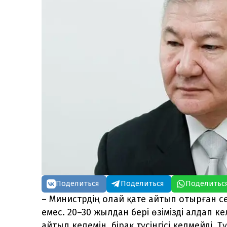
Поделиться
Поделиться
Поделитьс
– Министрдің олай қате айтып отырған с
емес. 20–30 жылдан бері өзімізді алдап к
айтып келемін, бірақ түсінгісі келмейді.