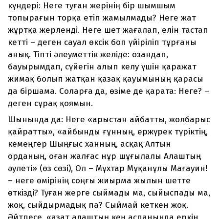
күндері: Неге туған жерінің бір шымшым
топырағын торқа етіп жамылмады? Неге жат
жұртқа жерленді. Неге шет жағалап, елін тастап
кетті – деген сауал өксік боп үйіріліп тұрғаны
анық. Тіпті әлеуметтік желіде: озандап,
бауырымдап, сүйегін алып келу үшін қаражат
жимақ болып жатқан қазақ қауымының қарасы
да біршама. Соларға да, өзіме де қарата: Неге? –
деген сұрақ қоямын.
Шынында да: Неге «арыстан айбатты, жолбарыс
қайратты», «айбынды ғұнның, ержүрек түріктің,
кемеңгер Шыңғыс ханның, асқақ Алтын
орданың, оған жалғас нұр шұғылалы Алаштың
әулеті» (өз сөзі), Ол – Мұхтар Мұқанұлы Мағауин!
– неге өмірінің соңғы жиырма жылын шетте
өткізді? Туған жерге сыймады ма, сыйыспады ма,
жоқ, сыйдырмадық па? Сыймай кеткен жоқ.
Әйтпесе, «азат алаштың кең аспанында еркін