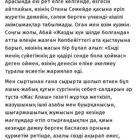
Арасында екі рет елге келгенде, өзгесін
айтпайын, өзінің Отаны Семейде қасына еріп
жүретін демейін, сәлем берген үлкенді-кішілі
әкімсымақтар табылмады. Оған мен өзім куәмін.
Соңғы жолы, Абай «Жазды күн шілде болғанда»
атты өлеңін жазған Көпбейіттегі ата қыстауына
барып, көзінің жасын бір бұлап алып: «Енді
менің сүйегімнің де қадірі сенде бола қоймас»
деген оймен, өзінің денесін еліне әкелмеу
туралы өсиетін жариялап еді.
Мен сыртынан ғана сыдырта шолып өткен бұл
ашық-жабық қуғын сүргіннің себеп-салдарын әр
тұста «Жас Алаш» газеті жұртқа жеткізіп,
жазушының ішкі азабы мен буырқанысын,
шығармашылық жұмысын дер кезінде
мағлұмдар етіп отырғандықтан да, қиын
кезеңде демеу берген баспасөз орнына
құрметім ретінде, азалы сөзді аңырап емес,