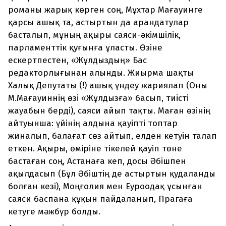
романы жарық көрген соң, Мұхтар Мағауинге
қарсы ашық та, астыртын да арандатулар
басталып, мұның ақыры саяси-әкімшілік,
парламенттік қуғынға ұласты. Өзіне
ескертпестен, «Жұлдыздың» Бас
редакторлығынан алынды. Жиырма шақты
Халық Депутаты (!) ашық үндеу жариялап (Оны
М.Мағауиннің өзі «Жұлдызға» басып, тиісті
жауабын берді), саяси айып тақты. Маған өзінің
айтуынша: үйінің алдына қауіпті топтар
жиналып, балағат сөз айтып, елден кетуін талап
еткен. Ақыры, өміріне тікелей қауіп төне
бастаған соң, Астанаға кеп, досы Әбішпен
ақылдасып (Бұл Әбіштің де астыртын қудаланды
болған кезі), Моңғолия мен Еуроодақ ұсынған
саяси баспана құқын пайдаланып, Прагаға
кетуге мәжбүр болды.