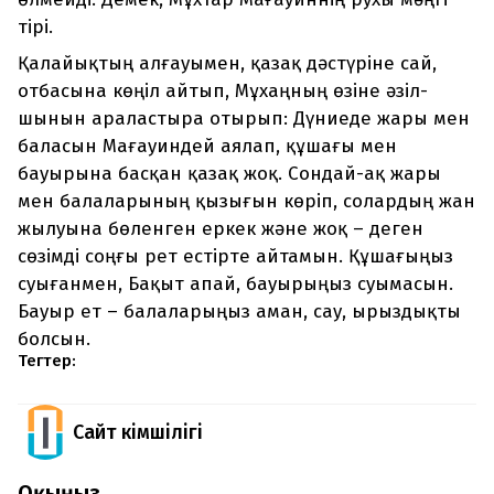
тірі.
Қалайықтың алғауымен, қазақ дәстүріне сай,
отбасына көңіл айтып, Мұхаңның өзіне әзіл-
шынын араластыра отырып: Дүниеде жары мен
баласын Мағауиндей аялап, құшағы мен
бауырына басқан қазақ жоқ. Сондай-ақ жары
мен балаларының қызығын көріп, солардың жан
жылуына бөленген еркек және жоқ – деген
сөзімді соңғы рет естірте айтамын. Құшағыңыз
суығанмен, Бақыт апай, бауырыңыз суымасын.
Бауыр ет – балаларыңыз аман, сау, ырыздықты
болсын.
Тегтер:
Сайт Әкімшілігі
Оқыңыз