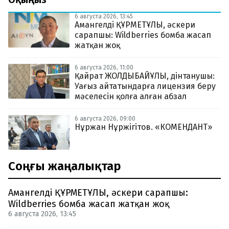
6 августа 2026, 13:45
Амангелді ҚҰРМЕТҰЛЫ, әскери
сарапшы: Wildberries бомба жасап
жатқан жоқ
6 августа 2026, 11:00
Қайрат ЖОЛДЫБАЙҰЛЫ, дінтанушы:
Уағыз айтатындарға лицензия беру
мәселесін қолға алған абзал
6 августа 2026, 09:00
Нұржан Нұржігітов. «КОМЕНДАНТ»
Соңғы жаңалықтар
Амангелді ҚҰРМЕТҰЛЫ, әскери сарапшы:
Wildberries бомба жасап жатқан жоқ
6 августа 2026, 13:45