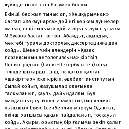
күйінде тісіне тісін басумен болды.
Екінші: бес жыл тыныс ап, «Кешқұрымнан»
бастап «Көкмұнарға» дейінгі көркем дүниелер
жазып, енді ғылымға қайта аңысы ауып, ұстазы
М.Әуезов бастап кеткен Абайдың ақындық
мектебі туралы докторлық диссертацияға ден
қойды. Шәкерімнің өлеңдерін «Қазақ
поэзиясының антологиясына» кіргізіп,
Ленинградтан (Санкт-Петербургтен) орыс
тілінде шығарды. Енді, тіс қағып қалған
«шәкірттер» іске кірісіп, әдебиет институтын
былай қойып, жазушылар одағында
талқыланып, қаулы дайындалды. Бұл
майданның тұсында, азаматтықтың «алмас
қылышы» Ілияс Есенберлин марқұм Одақтың
екінші хатшысы құқын пайдаланып, тосқауыл
қойды. Ақыры, орыстың бір ғалымы зекіп қалып