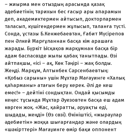
– жиырма мен отыздың арасында қазақ
әдебиетінің тарихын бес ғасыр ары апарамын
деп, академиктермен айтысып, докторлармен
таласып, күшігендермен жұлысып, таланға түсті.
Сонда, ұстазы Б.Кенжебаевтан, Ғабит Мүсірепов
пен Әлкей Марғұланнан басқа кім арашаға
жарады. Бүркіт Ысқақов марқұмнан басқа бір
адам баспасөзде жылы қабақ танытпады. Өзі
айтпақшы, «ісі – ақ, Көк Тәңірі – жақ болды.
Жеңді. Марқұм, Алтынбек Сәрсенбаевтың:
«Қобыз сарыны» үшін Мұхтар Мағауинге «Халық
қаһарманы» атағын беру керек. Әлі де кеш
емес!» – дейтіні сондықтан. Ондай қысымды
кеңес тұсында Мұхтар Әуезовтен басқа еш адам
көрген жоқ. «Жас, қайратты, әруақты еді,
шыдады, жеңді» (Өз сөзі). Өкініштісі, «жыраулар
әдебиетін» жоққа шығарғандар және олардың
«шәкірттері» Мағауинге өмір бақи оппонент