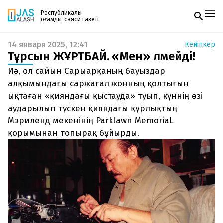
Республикалық
қоғамдық-саяси газеті
14 января 2025, 12:41
Кейіпкер
Жаңалықтар
Тұрсын ЖҰРТБАЙ. «Мен» өлмейді!
Спорт
Газетке жазылу
Live
Иә, ол сайын Сарыарқаның бауыздар
PDF форматтағы газетті ай сайын электронды
Руханият
алқымындағы саржағал жонның қолтығын
поштаңызға алып отырыңыз. Жаңа нөмір
Аймақ
ықтаған «қияндағы қыстауда» туып, күннің өзі
шыққан сәтте сізге бірден жіберіледі. Тек email
Архив
енгізіңіз, біз қалғанын өзіміз жібереміз.
аударылып түскен қияндағы құрлықтың
Заң және тәртіп
Мэриленд мекенінің Parklawn MemoriaL
қорымынан топырақ бұйырды.
Редакциямен байланыс
+7 708 604 51 06
Жарнама бөлімі
+7 701 220 64 52
Пошта
zhasalash100@gmail.com