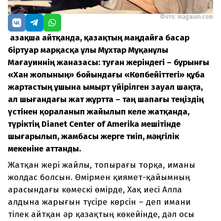
Фото: magauin.com
Қазақша айтқанда, қазақтың маңдайға басар
біртуар марқасқа ұлы Мұхтар Мұқанұлы
Мағауиннің жаназасы: туған жеріндегі – бұрынғы
«Хан жолының» бойындағы «Көпбейіттегі» құба
жартастың ұшына ымырт үйірілген зауал шақта,
ал шығандағы жат жұртта – таң шапағы теңіздің
үстінен қораланып жайылып келе жатқанда,
түріктің Dianet Center of Amerika мешітінде
шығарылып, жамбасы жерге тиіп, мәңгілік
мекеніне аттанды.
Жатқан жері жайлы, топырағы торқа, иманы
жолдас болсын. Өмірмен қиямет-қайымның
арасындағы көмескі өмірде, Хақ иесі Алла
алдына жарығын түсіре көрсін – деп имани
тілек айтқан әр қазақтың көкейінде, дәл осы