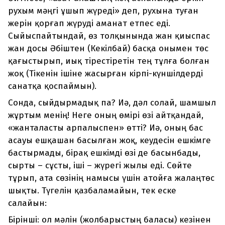
рухым мәңгі ұшып жүреді» деп, рухына туған
жерін қорғап жүруді аманат етпес еді.
Сыйыспайтындай, өз толқынында жан қиыспас
жан досы Әбіштен (Кекілбай) басқа онымен төс
қағыстырып, иық тірестіретін тең тұлға болған
жоқ (Тікенін ішіне жасырған кірпі-күншілдерді
санатқа қоспаймын).
Сонда, сыйдырмадық па? Иә, дәл солай, шамшыл
жұртым менің! Неге оның өмірі өзі айтқандай,
«жанталасты арпалыспен» өтті? Иә, оның бас
асауы ешқашан басылған жоқ, кеудесін ешкімге
бастырмады, бірақ ешкімді өзі де басынбады,
сырты – сұсты, іші – жүрегі жылы еді. Сөйте
тұрып, ата сөзінің намысы үшін атойға жалаңтөс
шықты. Түгелін қазбаламайын, тек еске
салайын:
Бірінші: ол мәлін (жолбарыстың баласы) кезінен