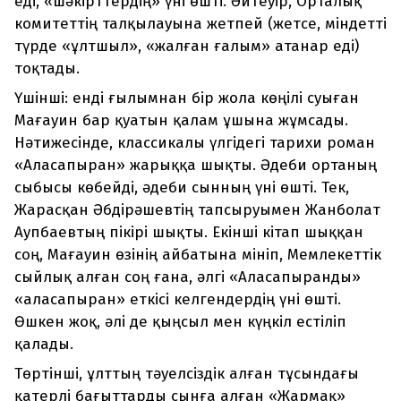
еді, «шәкірттердің» үні өшті. Әйтеуір, Орталық
комитеттің талқылауына жетпей (жетсе, міндетті
түрде «ұлтшыл», «жалған ғалым» атанар еді)
тоқтады.
Үшінші: енді ғылымнан бір жола көңілі суыған
Мағауин бар қуатын қалам ұшына жұмсады.
Нәтижесінде, классикалы үлгідегі тарихи роман
«Аласапыран» жарыққа шықты. Әдеби ортаның
сыбысы көбейді, әдеби сынның үні өшті. Тек,
Жарасқан Әбдірәшевтің тапсыруымен Жанболат
Аупбаевтың пікірі шықты. Екінші кітап шыққан
соң, Мағауин өзінің айбатына мініп, Мемлекеттік
сыйлық алған соң ғана, әлгі «Аласапыранды»
«аласапыран» еткісі келгендердің үні өшті.
Өшкен жоқ, әлі де қыңсыл мен күңкіл естіліп
қалады.
Төртінші, ұлттың тәуелсіздік алған тұсындағы
қатерлі бағыттарды сынға алған «Жармақ»