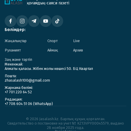
қоғамдық-саяси газеті
Бөлімдер:
Жаңалықтар
Спорт
Live
Руханият
Аймақ
Архив
Заң және тәртіп
Мекенжай:
Алматы қаласы. Жібек жолы көшесі 50. БЦ Квартал
Пошта:
zhasalash100@gmail.com
Жарнама бөлімі:
+7 701 220 64 52
Редакция:
+7 708 604 51 06 (WhatsApp)
© 2026 Jasalash.kz. Барлық құқық қорғалған.
Cвидетельство о постановке на учет № KZ13VPY00045579, выдано
28 ноября 2025 года.