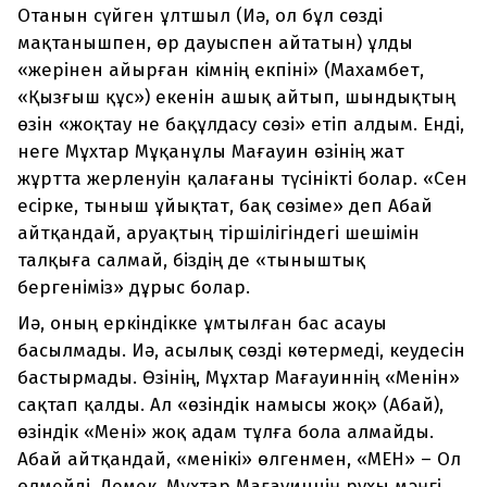
Отанын сүйген ұлтшыл (Иә, ол бұл сөзді
мақтанышпен, өр дауыспен айтатын) ұлды
«жерінен айырған кімнің екпіні» (Махамбет,
«Қызғыш құс») екенін ашық айтып, шындықтың
өзін «жоқтау не бақұлдасу сөзі» етіп алдым. Енді,
неге Мұхтар Мұқанұлы Мағауин өзінің жат
жұртта жерленуін қалағаны түсінікті болар. «Сен
есірке, тыныш ұйықтат, бақ сөзіме» деп Абай
айтқандай, аруақтың тіршілігіндегі шешімін
талқыға салмай, біздің де «тыныштық
бергеніміз» дұрыс болар.
Иә, оның еркіндікке ұмтылған бас асауы
басылмады. Иә, асылық сөзді көтермеді, кеудесін
бастырмады. Өзінің, Мұхтар Мағауиннің «Менін»
сақтап қалды. Ал «өзіндік намысы жоқ» (Абай),
өзіндік «Мені» жоқ адам тұлға бола алмайды.
Абай айтқандай, «менікі» өлгенмен, «МЕН» – Ол
өлмейді. Демек, Мұхтар Мағауиннің рухы мәңгі